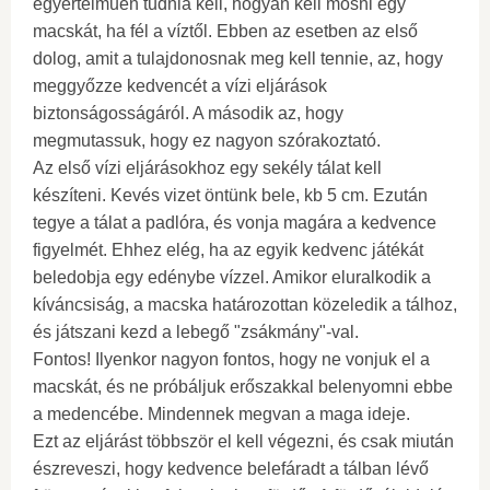
egyértelműen tudnia kell, hogyan kell mosni egy
macskát, ha fél a víztől. Ebben az esetben az első
dolog, amit a tulajdonosnak meg kell tennie, az, hogy
meggyőzze kedvencét a vízi eljárások
biztonságosságáról. A második az, hogy
megmutassuk, hogy ez nagyon szórakoztató.
Az első vízi eljárásokhoz egy sekély tálat kell
készíteni. Kevés vizet öntünk bele, kb 5 cm. Ezután
tegye a tálat a padlóra, és vonja magára a kedvence
figyelmét. Ehhez elég, ha az egyik kedvenc játékát
beledobja egy edénybe vízzel. Amikor eluralkodik a
kíváncsiság, a macska határozottan közeledik a tálhoz,
és játszani kezd a lebegő "zsákmány"-val.
Fontos! Ilyenkor nagyon fontos, hogy ne vonjuk el a
macskát, és ne próbáljuk erőszakkal belenyomni ebbe
a medencébe. Mindennek megvan a maga ideje.
Ezt az eljárást többször el kell végezni, és csak miután
észreveszi, hogy kedvence belefáradt a tálban lévő