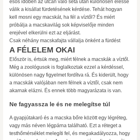
esős időben az utcán való séta után különösen élessé
válik a kisállat fürdetésének kérdése. Tehát hogyan
kell mosni egy macskát, ha fél a víztől? És miért
próbálja a macskavilág sok képviselője minden
erejével elkerülni ezt az eljárást.
Csak néhány macskafajta vállalja önként a fürdést
A FÉLELEM OKAI
Először is, értsük meg, miért félnek a macskák a víztől.
Még a zoológusok is foglalkoztak ezzel a kérdéssel,
különösen nagy figyelmet fordítva rá. És kiderült, hogy
a macskák valójában nem félnek a víztől, csak nem
akarnak elázni. És ennek több magyarázata is van.
Ne fagyassza le és ne melegítse túl
A gyapjútakaró és a macska bőre között egy légréteg,
vagy más néven légpárna található. Ezt a réteget a
testhőmérséklet melegíti fel, és megakadályozza, hogy