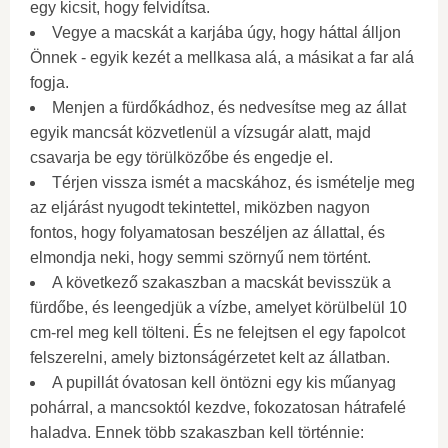
egy kicsit, hogy felvidítsa.
Vegye a macskát a karjába úgy, hogy háttal álljon
Önnek - egyik kezét a mellkasa alá, a másikat a far alá
fogja.
Menjen a fürdőkádhoz, és nedvesítse meg az állat
egyik mancsát közvetlenül a vízsugár alatt, majd
csavarja be egy törülközőbe és engedje el.
Térjen vissza ismét a macskához, és ismételje meg
az eljárást nyugodt tekintettel, miközben nagyon
fontos, hogy folyamatosan beszéljen az állattal, és
elmondja neki, hogy semmi szörnyű nem történt.
A következő szakaszban a macskát bevisszük a
fürdőbe, és leengedjük a vízbe, amelyet körülbelül 10
cm-rel meg kell tölteni. És ne felejtsen el egy fapolcot
felszerelni, amely biztonságérzetet kelt az állatban.
A pupillát óvatosan kell öntözni egy kis műanyag
pohárral, a mancsoktól kezdve, fokozatosan hátrafelé
haladva. Ennek több szakaszban kell történnie: