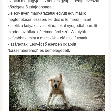
az állat megfagyjon. A nedves gyapjú pedig elveszíti
hőszigetelő tulajdonságait.
De egy ilyen magyarázattal együtt egy másik
meglehetősen ésszerű kérdés is felmerül - miért
kezelik a kutyák a vízi eljárásokat nyugodtabban. Itt
minden az állatok életmódjáról szól. A kutyák
aktívabbak, mint a macskák – eláztak, futottak,
kiszáradtak. Legvégső esetben odabújt
"törzsemberéhez" és bemelegedett.