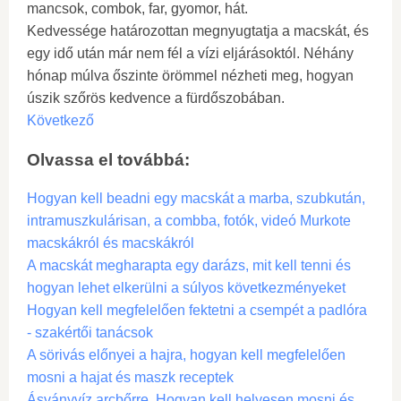
mancsok, combok, far, gyomor, hát.
Kedvessége határozottan megnyugtatja a macskát, és
egy idő után már nem fél a vízi eljárásoktól. Néhány
hónap múlva őszinte örömmel nézheti meg, hogyan
úszik szőrös kedvence a fürdőszobában.
Következő
Olvassa el továbbá:
Hogyan kell beadni egy macskát a marba, szubkután,
intramuszkulárisan, a combba, fotók, videó Murkote
macskákról és macskákról
A macskát megharapta egy darázs, mit kell tenni és
hogyan lehet elkerülni a súlyos következményeket
Hogyan kell megfelelően fektetni a csempét a padlóra
- szakértői tanácsok
A sörivás előnyei a hajra, hogyan kell megfelelően
mosni a hajat és maszk receptek
Ásványvíz arcbőrre. Hogyan kell helyesen mosni és