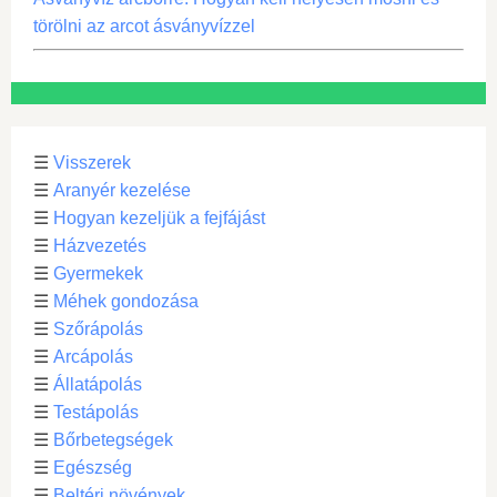
törölni az arcot ásványvízzel
☰
Visszerek
☰
Aranyér kezelése
☰
Hogyan kezeljük a fejfájást
☰
Házvezetés
☰
Gyermekek
☰
Méhek gondozása
☰
Szőrápolás
☰
Arcápolás
☰
Állatápolás
☰
Testápolás
☰
Bőrbetegségek
☰
Egészség
☰
Beltéri növények