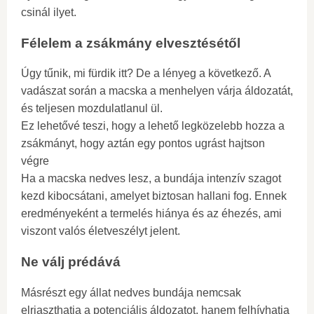
csinál ilyet.
Félelem a zsákmány elvesztésétől
Úgy tűnik, mi fürdik itt? De a lényeg a következő. A
vadászat során a macska a menhelyen várja áldozatát,
és teljesen mozdulatlanul ül.
Ez lehetővé teszi, hogy a lehető legközelebb hozza a
zsákmányt, hogy aztán egy pontos ugrást hajtson
végre
Ha a macska nedves lesz, a bundája intenzív szagot
kezd kibocsátani, amelyet biztosan hallani fog. Ennek
eredményeként a termelés hiánya és az éhezés, ami
viszont valós életveszélyt jelent.
Ne válj prédává
Másrészt egy állat nedves bundája nemcsak
elriaszthatja a potenciális áldozatot, hanem felhívhatja