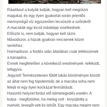
Ráadásul a kutyák tudják, hogyan kell megrázni
magukat, és egy ilyen gyakorlat során jelentős
mennyiségű víz egyszerűen lecsúszik a szőrükről
A macskák egy kicsit másképp viselkednek.
Először is, nem tudják, hogyan kell rázni.
Másodszor, a házak gyakran nincsenek közel
senkihez.
Harmadszor, a fürdés után általában csak lefekszenek
a kanapéra.
Ennek megfelelően a következő eredmények -lefeküdt,
lefagyva.
Jegyzet! Természetesen fűtött lakás körülményei között
az állat nem fog hipotermiát, de a macska soha nem
felejti el egy ilyen kockázat fennállását.
Hasonló helyzet fordul elő túlmelegedés esetén. A
kutya - megfürödve, ha meleg volt - kinyújtotta a
nyelvét, levegőt vett és lehűlt. Egy macska megint nem