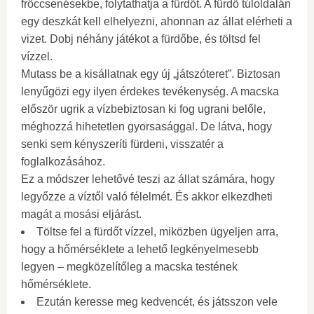
fröccsenésekbe, folytathatja a fürdőt. A fürdő túloldalán
egy deszkát kell elhelyezni, ahonnan az állat elérheti a
vizet. Dobj néhány játékot a fürdőbe, és töltsd fel
vízzel.
Mutass be a kisállatnak egy új „játszóteret”. Biztosan
lenyűgözi egy ilyen érdekes tevékenység. A macska
először ugrik a vízbebiztosan ki fog ugrani belőle,
méghozzá hihetetlen gyorsasággal. De látva, hogy
senki sem kényszeríti fürdeni, visszatér a
foglalkozásához.
Ez a módszer lehetővé teszi az állat számára, hogy
legyőzze a víztől való félelmét. És akkor elkezdheti
magát a mosási eljárást.
Töltse fel a fürdőt vízzel, miközben ügyeljen arra,
hogy a hőmérséklete a lehető legkényelmesebb
legyen – megközelítőleg a macska testének
hőmérséklete.
Ezután keresse meg kedvencét, és játsszon vele