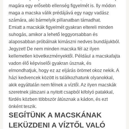
magára egy erősebb ellenség figyelmét is. Ily módon
maga a macska válik prédájává egy nagy vadász
számára, aki bármelyik pillanatban támadhat.
Emiatt a macskák figyelmét gyakran eltereli minden
suhogás, amikor a lehető leggyorsabban és
alaposabban próbálnak kimászni nedves bundájukból.
Jegyzet! De nem minden macska fél az ilyen
kellemetlen következményektől. Például a macskafajta
vadon élő képviselői gyakran úsznak, és
elmondhatjuk, hogy ez az eljárás örömet okoz nekik. A
házi kedvencek között is találkozhatunk olyanokkal,
akik egyáltalán nem félnek a víztől. Az ilyen macskák
szeretnek játszani a nyitott csapból kifolyó patakkal,
fürdés közben többször átúsznak a kádon, és ezt
önként teszik.
SEGÍTÜNK A MACSKÁNAK
LEKÜZDENI A VÍZTŐL VALÓ