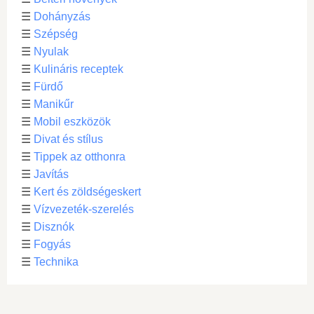
☰
Dohányzás
☰
Szépség
☰
Nyulak
☰
Kulináris receptek
☰
Fürdő
☰
Manikűr
☰
Mobil eszközök
☰
Divat és stílus
☰
Tippek az otthonra
☰
Javítás
☰
Kert és zöldségeskert
☰
Vízvezeték-szerelés
☰
Disznók
☰
Fogyás
☰
Technika