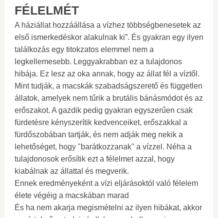
FÉLELMÉT
A háziállat hozzáállása a vízhez többségbenesetek az
első ismerkedéskor alakulnak ki”. És gyakran egy ilyen
találkozás egy titokzatos elemmel nem a
legkellemesebb. Leggyakrabban ez a tulajdonos
hibája. Ez lesz az oka annak, hogy az állat fél a víztől.
Mint tudják, a macskák szabadságszerető és független
állatok, amelyek nem tűrik a brutális bánásmódot és az
erőszakot. A gazdik pedig gyakran egyszerűen csak
fürdetésre kényszerítik kedvenceiket, erőszakkal a
fürdőszobában tartják, és nem adják meg nekik a
lehetőséget, hogy "barátkozzanak" a vízzel. Néha a
tulajdonosok erősítik ezt a félelmet azzal, hogy
kiabálnak az állattal és megverik.
Ennek eredményeként a vízi eljárásoktól való félelem
élete végéig a macskában marad
És ha nem akarja megismételni az ilyen hibákat, akkor