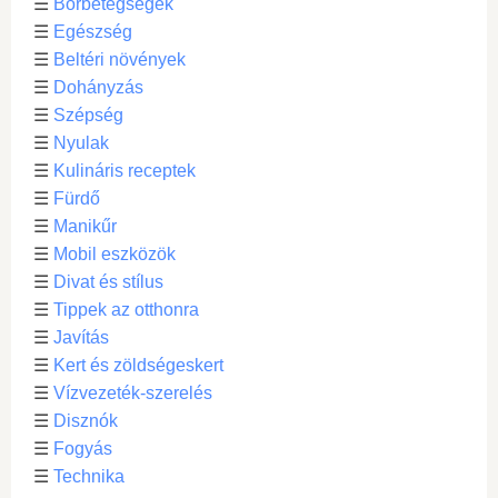
☰
Bőrbetegségek
☰
Egészség
☰
Beltéri növények
☰
Dohányzás
☰
Szépség
☰
Nyulak
☰
Kulináris receptek
☰
Fürdő
☰
Manikűr
☰
Mobil eszközök
☰
Divat és stílus
☰
Tippek az otthonra
☰
Javítás
☰
Kert és zöldségeskert
☰
Vízvezeték-szerelés
☰
Disznók
☰
Fogyás
☰
Technika