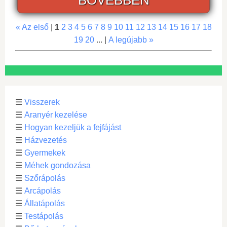
« Az első
|
1
2
3
4
5
6
7
8
9
10
11
12
13
14
15
16
17
18
19
20
... |
A legújabb »
☰
Visszerek
☰
Aranyér kezelése
☰
Hogyan kezeljük a fejfájást
☰
Házvezetés
☰
Gyermekek
☰
Méhek gondozása
☰
Szőrápolás
☰
Arcápolás
☰
Állatápolás
☰
Testápolás