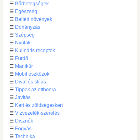
☰
Bőrbetegségek
☰
Egészség
☰
Beltéri növények
☰
Dohányzás
☰
Szépség
☰
Nyulak
☰
Kulináris receptek
☰
Fürdő
☰
Manikűr
☰
Mobil eszközök
☰
Divat és stílus
☰
Tippek az otthonra
☰
Javítás
☰
Kert és zöldségeskert
☰
Vízvezeték-szerelés
☰
Disznók
☰
Fogyás
☰
Technika