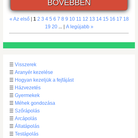
BŐVEBBEN
« Az első
|
1
2
3
4
5
6
7
8
9
10
11
12
13
14
15
16
17
18
19
20
... |
A legújabb »
☰
Visszerek
☰
Aranyér kezelése
☰
Hogyan kezeljük a fejfájást
☰
Házvezetés
☰
Gyermekek
☰
Méhek gondozása
☰
Szőrápolás
☰
Arcápolás
☰
Állatápolás
☰
Testápolás