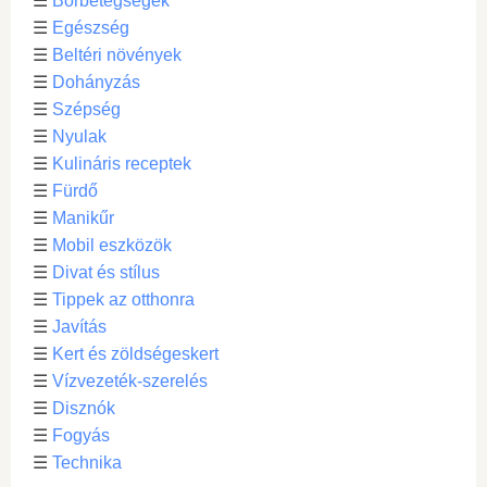
☰
Bőrbetegségek
☰
Egészség
☰
Beltéri növények
☰
Dohányzás
☰
Szépség
☰
Nyulak
☰
Kulináris receptek
☰
Fürdő
☰
Manikűr
☰
Mobil eszközök
☰
Divat és stílus
☰
Tippek az otthonra
☰
Javítás
☰
Kert és zöldségeskert
☰
Vízvezeték-szerelés
☰
Disznók
☰
Fogyás
☰
Technika