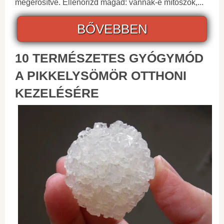
megerősítve. Ellenőrizd magad: vannak-e mítoszok,...
BŐVEBBEN
10 TERMÉSZETES GYÓGYMÓD
A PIKKELYSÖMÖR OTTHONI
KEZELÉSÉRE