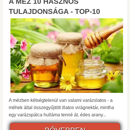
A MÉZ 10 HASZNOS
TULAJDONSÁGA - TOP-10
A mézben kétségtelenül van valami varázslatos - a
méhek által összegyűjtött illatos virágnektár, mintha
egy varázspálca hulláma tenné át, édes arany...