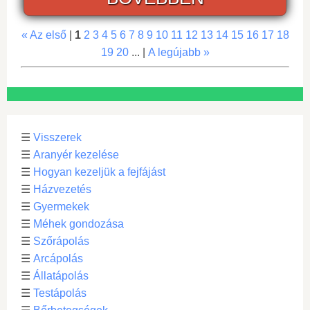
« Az első
|
1
2
3
4
5
6
7
8
9
10
11
12
13
14
15
16
17
18
19
20
... |
A legújabb »
☰
Visszerek
☰
Aranyér kezelése
☰
Hogyan kezeljük a fejfájást
☰
Házvezetés
☰
Gyermekek
☰
Méhek gondozása
☰
Szőrápolás
☰
Arcápolás
☰
Állatápolás
☰
Testápolás