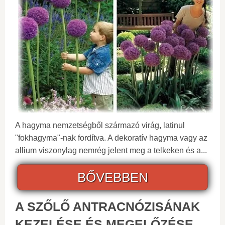
A hagyma nemzetségből származó virág, latinul
"fokhagyma"-nak fordítva. A dekoratív hagyma vagy az
allium viszonylag nemrég jelent meg a telkeken és a...
BŐVEBBEN
A SZŐLŐ ANTRACNÓZISÁNAK
KEZELÉSE ÉS MEGELŐZÉSE