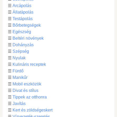
☰
Arcápolás
☰
Állatápolás
☰
Testápolás
☰
Bőrbetegségek
☰
Egészség
☰
Beltéri növények
☰
Dohányzás
☰
Szépség
☰
Nyulak
☰
Kulináris receptek
☰
Fürdő
☰
Manikűr
☰
Mobil eszközök
☰
Divat és stílus
☰
Tippek az otthonra
☰
Javítás
☰
Kert és zöldségeskert
☰
Vízvezeték-szerelés