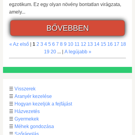
egzotikum. Ez egy olyan növény bontatlan virágzata,
amely...
BŐVEBBEN
« Az első
|
1
2
3
4
5
6
7
8
9
10
11
12
13
14
15
16
17
18
19
20
... |
A legújabb »
☰
Visszerek
☰
Aranyér kezelése
☰
Hogyan kezeljük a fejfájást
☰
Házvezetés
☰
Gyermekek
☰
Méhek gondozása
☰
Szőrápolás