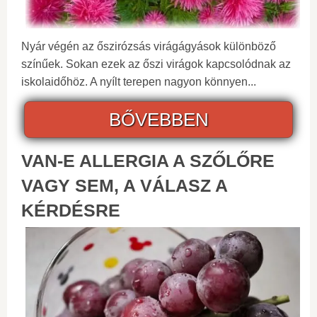
Nyár végén az őszirózsás virágágyások különböző
színűek. Sokan ezek az őszi virágok kapcsolódnak az
iskolaidőhöz. A nyílt terepen nagyon könnyen...
BŐVEBBEN
VAN-E ALLERGIA A SZŐLŐRE
VAGY SEM, A VÁLASZ A
KÉRDÉSRE