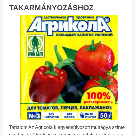
TAKARMÁNYOZÁSHOZ
Tartalom Az Agricola kiegyensúlyozott műtrágya szinte
csodaszer A kerti asszisztens gyakorlati alkalmazásai