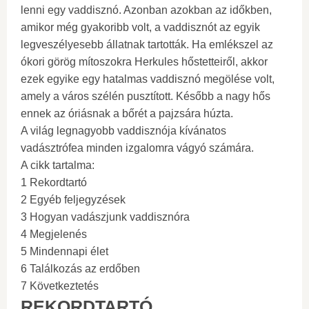
lenni egy vaddisznó. Azonban azokban az időkben,
amikor még gyakoribb volt, a vaddisznót az egyik
legveszélyesebb állatnak tartották. Ha emlékszel az
ókori görög mítoszokra Herkules hőstetteiről, akkor
ezek egyike egy hatalmas vaddisznó megölése volt,
amely a város szélén pusztított. Később a nagy hős
ennek az óriásnak a bőrét a pajzsára húzta.
A világ legnagyobb vaddisznója kívánatos
vadásztrófea minden izgalomra vágyó számára.
A cikk tartalma:
1 Rekordtartó
2 Egyéb feljegyzések
3 Hogyan vadászjunk vaddisznóra
4 Megjelenés
5 Mindennapi élet
6 Találkozás az erdőben
7 Következtetés
REKORDTARTÓ