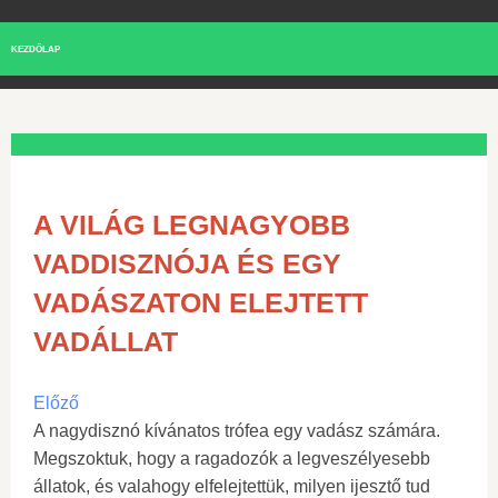
KEZDŐLAP
A VILÁG LEGNAGYOBB
VADDISZNÓJA ÉS EGY
VADÁSZATON ELEJTETT
VADÁLLAT
Előző
A nagydisznó kívánatos trófea egy vadász számára.
Megszoktuk, hogy a ragadozók a legveszélyesebb
állatok, és valahogy elfelejtettük, milyen ijesztő tud