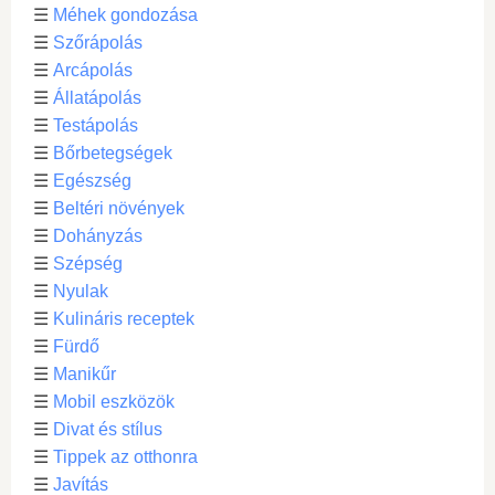
☰
Méhek gondozása
☰
Szőrápolás
☰
Arcápolás
☰
Állatápolás
☰
Testápolás
☰
Bőrbetegségek
☰
Egészség
☰
Beltéri növények
☰
Dohányzás
☰
Szépség
☰
Nyulak
☰
Kulináris receptek
☰
Fürdő
☰
Manikűr
☰
Mobil eszközök
☰
Divat és stílus
☰
Tippek az otthonra
☰
Javítás