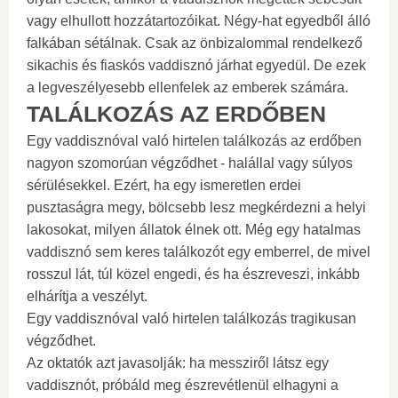
vagy elhullott hozzátartozóikat. Négy-hat egyedből álló
falkában sétálnak. Csak az önbizalommal rendelkező
sikachis és fiaskós vaddisznó járhat egyedül. De ezek
a legveszélyesebb ellenfelek az emberek számára.
TALÁLKOZÁS AZ ERDŐBEN
Egy vaddisznóval való hirtelen találkozás az erdőben
nagyon szomorúan végződhet - halállal vagy súlyos
sérülésekkel. Ezért, ha egy ismeretlen erdei
pusztaságra megy, bölcsebb lesz megkérdezni a helyi
lakosokat, milyen állatok élnek ott. Még egy hatalmas
vaddisznó sem keres találkozót egy emberrel, de mivel
rosszul lát, túl közel engedi, és ha észreveszi, inkább
elhárítja a veszélyt.
Egy vaddisznóval való hirtelen találkozás tragikusan
végződhet.
Az oktatók azt javasolják: ha messziről látsz egy
vaddisznót, próbáld meg észrevétlenül elhagyni a