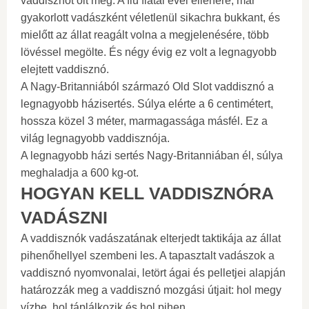
vaddisznót ölt meg. A fiú fiatal évei ellenére, már
gyakorlott vadászként véletlenül sikachra bukkant, és
mielőtt az állat reagált volna a megjelenésére, több
lövéssel megölte. És négy évig ez volt a legnagyobb
elejtett vaddisznó.
A Nagy-Britanniából származó Old Slot vaddisznó a
legnagyobb házisertés. Súlya elérte a 6 centimétert,
hossza közel 3 méter, marmagassága másfél. Ez a
világ legnagyobb vaddisznója.
A legnagyobb házi sertés Nagy-Britanniában él, súlya
meghaladja a 600 kg-ot.
HOGYAN KELL VADDISZNÓRA
VADÁSZNI
A vaddisznók vadászatának elterjedt taktikája az állat
pihenőhellyel szembeni les. A tapasztalt vadászok a
vaddisznó nyomvonalai, letört ágai és pelletjei alapján
határozzák meg a vaddisznó mozgási útjait: hol megy
vízbe, hol táplálkozik és hol pihen.