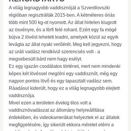
A világ legnagyobb vaddisznóját a Szverdlovszki
régióban regisztrálták 2015-ben. A kétméteres óriás
több mint 500 kg-ot nyomott. Az állat hirtelen kiugrott
az ösvényre, és a férfi felé rohant. Ezért egy fa mögé
bújva 2 lövést lehetett leadni, amelyek közül az egyik
levágta az állat nyaki verőérét. Meg kell jegyezni, hogy
az uráli vadász rendkívül szerencsés volt - a
megsebesült bárd nem hagy esélyt.
Ez egy igazán csodálatos történet, mert nem mindenki
képes két lövéssel megölni egy vaddisznót, még egy
nagyon pontos lövő és egy tapasztalt vadász sem.
Ráadásul kiderült, hogy ez a világ legnagyobb elejtett
vaddisznója.
Mivel ezen a területen évekig tilos volt a
vaddisznóvadászat az állomány helyreállítása
érdekében, és videokamerákat helyeztek el az állatok
megfigyelésére, így sikerült ekkora méretet elérni a