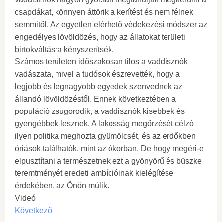
csapdákat, könnyen áttörik a kerítést és nem félnek
semmitől. Az egyetlen elérhető védekezési módszer az
engedélyes lövöldözés, hogy az állatokat területi
birtokváltásra kényszerítsék.
Számos területen időszakosan tilos a vaddisznók
vadászata, mivel a tudósok észrevették, hogy a
legjobb és legnagyobb egyedek szenvednek az
állandó lövöldözéstől. Ennek következtében a
populáció zsugorodik, a vaddisznók kisebbek és
gyengébbek lesznek. A lakosság megőrzését célzó
ilyen politika meghozta gyümölcsét, és az erdőkben
óriások találhatók, mint az ókorban. De hogy megéri-e
elpusztítani a természetnek ezt a gyönyörű és büszke
teremtményét eredeti ambícióinak kielégítése
érdekében, az Önön múlik.
Videó
Következő