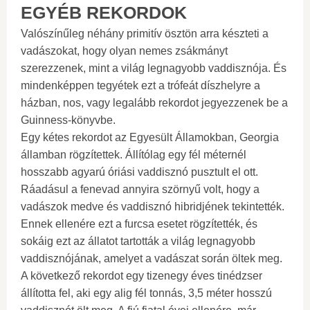
EGYÉB REKORDOK
Valószínűleg néhány primitív ösztön arra készteti a
vadászokat, hogy olyan nemes zsákmányt
szerezzenek, mint a világ legnagyobb vaddisznója. És
mindenképpen tegyétek ezt a trófeát díszhelyre a
házban, nos, vagy legalább rekordot jegyezzenek be a
Guinness-könyvbe.
Egy kétes rekordot az Egyesült Államokban, Georgia
államban rögzítettek. Állítólag egy fél méternél
hosszabb agyarú óriási vaddisznó pusztult el ott.
Ráadásul a fenevad annyira szörnyű volt, hogy a
vadászok medve és vaddisznó hibridjének tekintették.
Ennek ellenére ezt a furcsa esetet rögzítették, és
sokáig ezt az állatot tartották a világ legnagyobb
vaddisznójának, amelyet a vadászat során öltek meg.
A következő rekordot egy tizenegy éves tinédzser
állította fel, aki egy alig fél tonnás, 3,5 méter hosszú