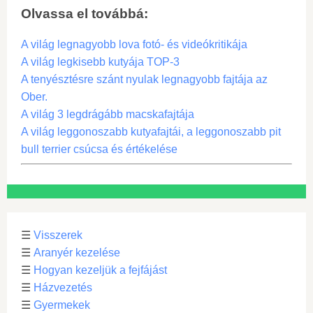
Olvassa el továbbá:
A világ legnagyobb lova fotó- és videókritikája
A világ legkisebb kutyája TOP-3
A tenyésztésre szánt nyulak legnagyobb fajtája az
Ober.
A világ 3 legdrágább macskafajtája
A világ leggonoszabb kutyafajtái, a leggonoszabb pit
bull terrier csúcsa és értékelése
☰
Visszerek
☰
Aranyér kezelése
☰
Hogyan kezeljük a fejfájást
☰
Házvezetés
☰
Gyermekek