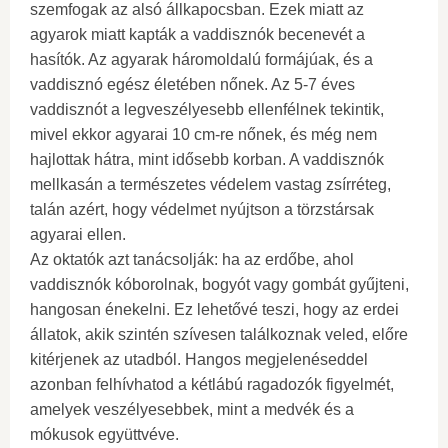
szemfogak az alsó állkapocsban. Ezek miatt az
agyarok miatt kapták a vaddisznók becenevét a
hasítók. Az agyarak háromoldalú formájúak, és a
vaddisznó egész életében nőnek. Az 5-7 éves
vaddisznót a legveszélyesebb ellenfélnek tekintik,
mivel ekkor agyarai 10 cm-re nőnek, és még nem
hajlottak hátra, mint idősebb korban. A vaddisznók
mellkasán a természetes védelem vastag zsírréteg,
talán azért, hogy védelmet nyújtson a törzstársak
agyarai ellen.
Az oktatók azt tanácsolják: ha az erdőbe, ahol
vaddisznók kóborolnak, bogyót vagy gombát gyűjteni,
hangosan énekelni. Ez lehetővé teszi, hogy az erdei
állatok, akik szintén szívesen találkoznak veled, előre
kitérjenek az utadból. Hangos megjelenéseddel
azonban felhívhatod a kétlábú ragadozók figyelmét,
amelyek veszélyesebbek, mint a medvék és a
mókusok együttvéve.