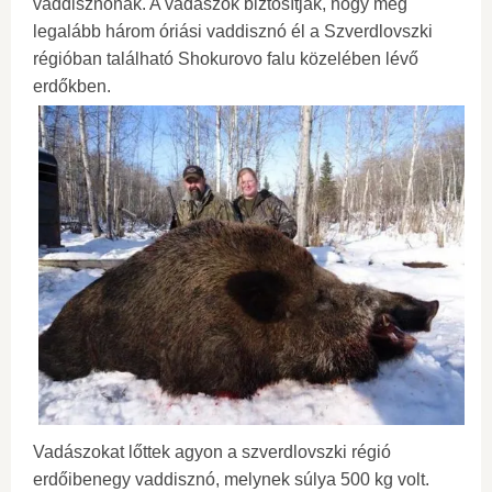
vaddisznónak. A vadászok biztosítják, hogy még
legalább három óriási vaddisznó él a Szverdlovszki
régióban található Shokurovo falu közelében lévő
erdőkben.
Vadászokat lőttek agyon a szverdlovszki régió
erdőibenegy vaddisznó, melynek súlya 500 kg volt.