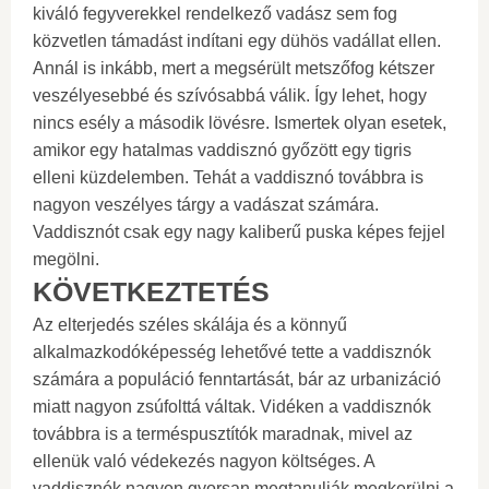
kiváló fegyverekkel rendelkező vadász sem fog
közvetlen támadást indítani egy dühös vadállat ellen.
Annál is inkább, mert a megsérült metszőfog kétszer
veszélyesebbé és szívósabbá válik. Így lehet, hogy
nincs esély a második lövésre. Ismertek olyan esetek,
amikor egy hatalmas vaddisznó győzött egy tigris
elleni küzdelemben. Tehát a vaddisznó továbbra is
nagyon veszélyes tárgy a vadászat számára.
Vaddisznót csak egy nagy kaliberű puska képes fejjel
megölni.
KÖVETKEZTETÉS
Az elterjedés széles skálája és a könnyű
alkalmazkodóképesség lehetővé tette a vaddisznók
számára a populáció fenntartását, bár az urbanizáció
miatt nagyon zsúfolttá váltak. Vidéken a vaddisznók
továbbra is a terméspusztítók maradnak, mivel az
ellenük való védekezés nagyon költséges. A
vaddisznók nagyon gyorsan megtanulják megkerülni a