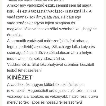
Amikor egy vaddisznó eszik, semmit sem lát maga
körül, és ezt a tapasztalt vadászok is használják. A
vadászatnak sok árnyalata van. Például egy
vaddisznónak nagyon fejlett szaglása és
megközelítése vancsak széllel szemben kell, hogy ne
érezzük.
A harmadik vadászati ​​módszer (a középkorban a
legelterjedtebb) az osztag. Sikach egy falka kutya és
csomagoló által üldözve céltudatosan arra a helyre
indult, ahol már sok vadász várt rá.
Vaddisznót az állat fekvőhelyével szemben készített
lesből lehet szerezni.
KINÉZET
A vaddisznók nagyon különböznek háziasított
rokonaiktól. Megerősített erőteljes elülső rész, mintha
vicsorogna a lábakon, és vékonyabb hátsó rész, durva
merev sörték, lapos és hosszú fej és szörnyű