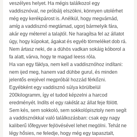
veszélyes helyet. Ha mégis találkozol egy
vaddisznóval, ne próbálj elszökni, könnyen utolérhet
még egy kerékpárost is. Anélkül, hogy megvárnád,
amíg a vaddisznó megtámad, ugorj bármelyik fára,
akár egy méterrel a talajtól. Ne haragítsa fel az állatot
úgy, hogy kúpokat, ágakat és egyéb törmeléket dob ​​rá.
Nem ártasz neki, de a dühös vadkan sokáig kóborol a
fa alatt, várva, hogy te magad leess róla.
Ha van egy fáklya, nem kell a vaddisznóhoz indítani:
nem ijed meg, hanem vad dühbe gurul, és minden
jelentős erejével megpróbál hozzád férkőzni.
Egyébként egy vaddisznó súlya körülbelül
200kilogramm, így el tudod képzelni a harcod
eredményét. Indíts el egy rakétát az állat feje fölött.
Sem kés, sem sokkoló, sem sokkolópisztoly nem segít
a vaddisznókkal való találkozásban: csak egy nagy
kaliberű lőfegyver fejlövésével lehet megölni. Tehát ne
légy hősies, ne feledje, hogy még egy tapasztalt,