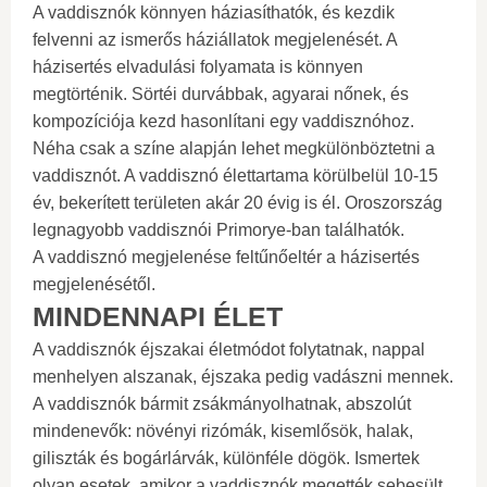
A vaddisznók könnyen háziasíthatók, és kezdik
felvenni az ismerős háziállatok megjelenését. A
házisertés elvadulási folyamata is könnyen
megtörténik. Sörtéi durvábbak, agyarai nőnek, és
kompozíciója kezd hasonlítani egy vaddisznóhoz.
Néha csak a színe alapján lehet megkülönböztetni a
vaddisznót. A vaddisznó élettartama körülbelül 10-15
év, bekerített területen akár 20 évig is él. Oroszország
legnagyobb vaddisznói Primorye-ban találhatók.
A vaddisznó megjelenése feltűnőeltér a házisertés
megjelenésétől.
MINDENNAPI ÉLET
A vaddisznók éjszakai életmódot folytatnak, nappal
menhelyen alszanak, éjszaka pedig vadászni mennek.
A vaddisznók bármit zsákmányolhatnak, abszolút
mindenevők: növényi rizómák, kisemlősök, halak,
giliszták és bogárlárvák, különféle dögök. Ismertek
olyan esetek, amikor a vaddisznók megették sebesült