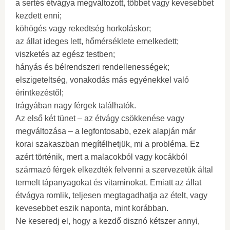
a sertés étvágya megváltozott, többet vagy kevesebbet
kezdett enni;
köhögés vagy rekedtség horkoláskor;
az állat ideges lett, hőmérséklete emelkedett;
viszketés az egész testben;
hányás és bélrendszeri rendellenességek;
elszigeteltség, vonakodás más egyénekkel való
érintkezéstől;
trágyában nagy férgek találhatók.
Az első két tünet – az étvágy csökkenése vagy
megváltozása – a legfontosabb, ezek alapján már
korai szakaszban megítélhetjük, mi a probléma. Ez
azért történik, mert a malacokból vagy kocákból
származó férgek elkezdték felvenni a szervezetük által
termelt tápanyagokat és vitaminokat. Emiatt az állat
étvágya romlik, teljesen megtagadhatja az ételt, vagy
kevesebbet eszik naponta, mint korábban.
Ne keseredj el, hogy a kezdő disznó kétszer annyi,