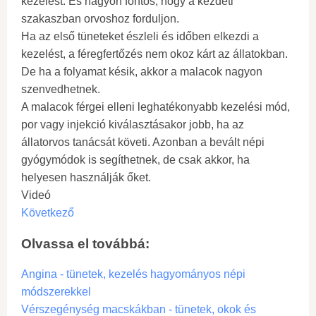
kezelést. És nagyon fontos, hogy a kezdeti
szakaszban orvoshoz forduljon.
Ha az első tüneteket észleli és időben elkezdi a
kezelést, a féregfertőzés nem okoz kárt az állatokban.
De ha a folyamat késik, akkor a malacok nagyon
szenvedhetnek.
A malacok férgei elleni leghatékonyabb kezelési mód,
por vagy injekció kiválasztásakor jobb, ha az
állatorvos tanácsát követi. Azonban a bevált népi
gyógymódok is segíthetnek, de csak akkor, ha
helyesen használják őket.
Videó
Következő
Olvassa el továbbá:
Angina - tünetek, kezelés hagyományos népi
módszerekkel
Vérszegénység macskákban - tünetek, okok és