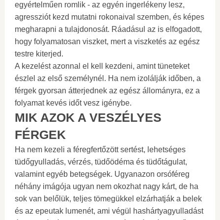
egyértelműen romlik - az egyén ingerlékeny lesz,
agressziót kezd mutatni rokonaival szemben, és képes
megharapni a tulajdonosát. Ráadásul az is elfogadott,
hogy folyamatosan viszket, mert a viszketés az egész
testre kiterjed.
A kezelést azonnal el kell kezdeni, amint tüneteket
észlel az első személynél. Ha nem izolálják időben, a
férgek gyorsan átterjednek az egész állományra, ez a
folyamat kevés időt vesz igénybe.
MIK AZOK A VESZÉLYES
FÉRGEK
Ha nem kezeli a féregfertőzött sertést, lehetséges
tüdőgyulladás, vérzés, tüdőödéma és tüdőtágulat,
valamint egyéb betegségek. Ugyanazon orsóféreg
néhány imágója ugyan nem okozhat nagy kárt, de ha
sok van belőlük, teljes tömegükkel elzárhatják a belek
és az epeutak lumenét, ami végül hashártyagyulladást