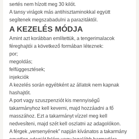
sertés nem hízott meg 30 kilót.
A tansy virágok más antihisztaminokkal együtt
segítenek megszabadulni a parazitáktól.
A KEZELÉS MÓDJA
Amint azt korábban említettük, a tengerimalacok
féreghajtói a következő formában léteznek:
por;
megoldás;
felfüggesztések;
injekciók
A kezelés során egyébként az állatok nem kapnak
hashajtót.
A port vagy szuszpenziót kis mennyiségű
takarmányhoz kell keverni, majd hozzáadni a fő
masszához. Ezt a takarmányt vízzel meg kell
nedvesíteni, majd szét kell oszlatni az adagolókon.
A férgek „versenyének” napján kívánatos a takarmány