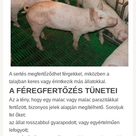
A sertés megfertőződhet férgekkel, miközben a
talajban keres vagy érintkezik más állatokkal.
A FÉREGFERTŐZÉS TÜNETEI
Az a tény, hogy egy malac vagy malac parazitákkal
fertőzött, bizonyos jelek alapján megítélhető. Soroljuk
fel őket:
az állat rosszabbul gyarapodott, vagy egyértelműen
lefogyott;