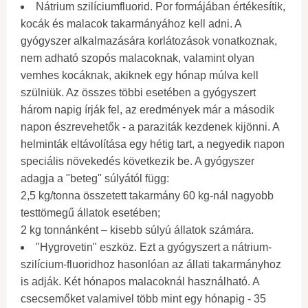
Nátrium szilíciumfluorid. Por formájában értékesítik,
kocák és malacok takarmányához kell adni. A
gyógyszer alkalmazására korlátozások vonatkoznak,
nem adható szopós malacoknak, valamint olyan
vemhes kocáknak, akiknek egy hónap múlva kell
szülniük. Az összes többi esetében a gyógyszert
három napig írják fel, az eredmények már a második
napon észrevehetők - a paraziták kezdenek kijönni. A
helminták eltávolítása egy hétig tart, a negyedik napon
speciális növekedés következik be. A gyógyszer
adagja a "beteg" súlyától függ:
2,5 kg/tonna összetett takarmány 60 kg-nál nagyobb
testtömegű állatok esetében;
2 kg tonnánként – kisebb súlyú állatok számára.
"Hygrovetin" eszköz. Ezt a gyógyszert a nátrium-
szilícium-fluoridhoz hasonlóan az állati takarmányhoz
is adják. Két hónapos malacoknál használható. A
csecsemőket valamivel több mint egy hónapig - 35