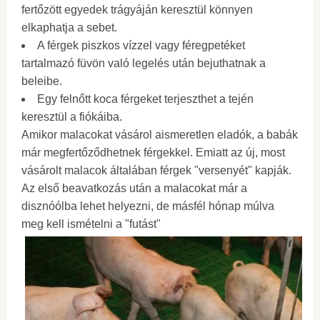
fertőzött egyedek trágyáján keresztül könnyen
elkaphatja a sebet.
A férgek piszkos vízzel vagy féregpetéket
tartalmazó füvön való legelés után bejuthatnak a
beleibe.
Egy felnőtt koca férgeket terjeszthet a tején
keresztül a fiókáiba.
Amikor malacokat vásárol aismeretlen eladók, a babák
már megfertőződhetnek férgekkel. Emiatt az új, most
vásárolt malacok általában férgek "versenyét" kapják.
Az első beavatkozás után a malacokat már a
disznóólba lehet helyezni, de másfél hónap múlva
meg kell ismételni a "futást"