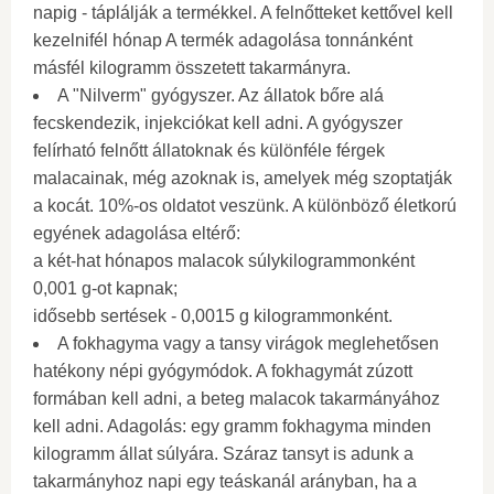
napig - táplálják a termékkel. A felnőtteket kettővel kell
kezelnifél hónap A termék adagolása tonnánként
másfél kilogramm összetett takarmányra.
A "Nilverm" gyógyszer. Az állatok bőre alá
fecskendezik, injekciókat kell adni. A gyógyszer
felírható felnőtt állatoknak és különféle férgek
malacainak, még azoknak is, amelyek még szoptatják
a kocát. 10%-os oldatot veszünk. A különböző életkorú
egyének adagolása eltérő:
a két-hat hónapos malacok súlykilogrammonként
0,001 g-ot kapnak;
idősebb sertések - 0,0015 g kilogrammonként.
A fokhagyma vagy a tansy virágok meglehetősen
hatékony népi gyógymódok. A fokhagymát zúzott
formában kell adni, a beteg malacok takarmányához
kell adni. Adagolás: egy gramm fokhagyma minden
kilogramm állat súlyára. Száraz tansyt is adunk a
takarmányhoz napi egy teáskanál arányban, ha a