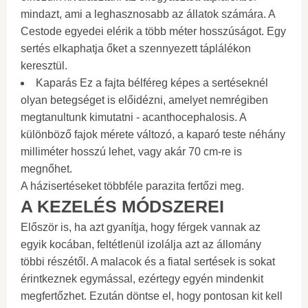
mindazt, ami a leghasznosabb az állatok számára. A
Cestode egyedei elérik a több méter hosszúságot. Egy
sertés elkaphatja őket a szennyezett táplálékon
keresztül.
Kaparás Ez a fajta bélféreg képes a sertéseknél
olyan betegséget is előidézni, amelyet nemrégiben
megtanultunk kimutatni - acanthocephalosis. A
különböző fajok mérete változó, a kaparó teste néhány
milliméter hosszú lehet, vagy akár 70 cm-re is
megnőhet.
A házisertéseket többféle parazita fertőzi meg.
A KEZELÉS MÓDSZEREI
Először is, ha azt gyanítja, hogy férgek vannak az
egyik kocában, feltétlenül izolálja azt az állomány
többi részétől. A malacok és a fiatal sertések is sokat
érintkeznek egymással, ezértegy egyén mindenkit
megfertőzhet. Ezután döntse el, hogy pontosan kit kell