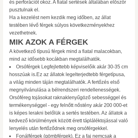
és perforációt okoz. A fiatal sertések általában először
pusztulnak el.
Ha a kezelést nem kezdik meg időben, az állat
testében lévő férgek súlyos következményekhez
vezethetnek.
MIK AZOK A FÉRGEK
A következő típusú férgek mind a fiatal malacokban,
mind az idősebb kocákban megtalálhatók.
Orsóférgek Legfejlettebb képviselőik akár 30-35 cm
hosszúak is.Ez az állatok legelterjedtebb férgetípusa,
a világ minden táján megtalálhatók. A fertőzés első
megnyilvánulása a bélrendszeri rendellenességek.
Orsóféreg tojásokat raknaklenyűgöző sebességgel és
termékenységgel - egy felnőtt nőstény akár 200 000-et
is képes lerakni belőlük a sertés testében. Az állatok a
kedvező körülmények között érett tápláléktojással való
lenyelés után fertőződnek meg orsóférgekkel.
Fonálférgek (gömbférgek). Ez a faj nemcsak a