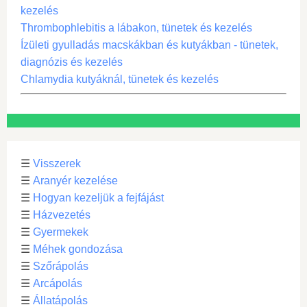
kezelés
Thrombophlebitis a lábakon, tünetek és kezelés
Ízületi gyulladás macskákban és kutyákban - tünetek,
diagnózis és kezelés
Chlamydia kutyáknál, tünetek és kezelés
☰
Visszerek
☰
Aranyér kezelése
☰
Hogyan kezeljük a fejfájást
☰
Házvezetés
☰
Gyermekek
☰
Méhek gondozása
☰
Szőrápolás
☰
Arcápolás
☰
Állatápolás