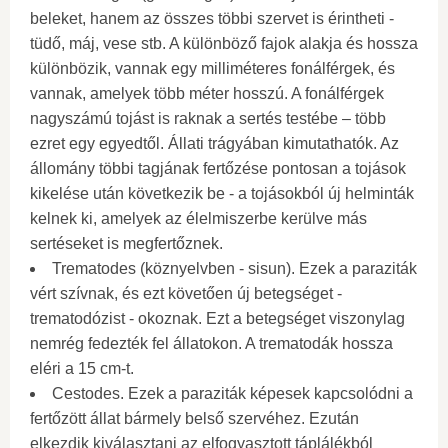
beleket, hanem az összes többi szervet is érintheti -
tüdő, máj, vese stb. A különböző fajok alakja és hossza
különbözik, vannak egy milliméteres fonálférgek, és
vannak, amelyek több méter hosszú. A fonálférgek
nagyszámú tojást is raknak a sertés testébe – több
ezret egy egyedtől. Állati trágyában kimutathatók. Az
állomány többi tagjának fertőzése pontosan a tojások
kikelése után következik be - a tojásokból új helminták
kelnek ki, amelyek az élelmiszerbe kerülve más
sertéseket is megfertőznek.
Trematodes (köznyelvben - sisun). Ezek a paraziták
vért szívnak, és ezt követően új betegséget -
trematodózist - okoznak. Ezt a betegséget viszonylag
nemrég fedezték fel állatokon. A trematodák hossza
eléri a 15 cm-t.
Cestodes. Ezek a paraziták képesek kapcsolódni a
fertőzött állat bármely belső szervéhez. Ezután
elkezdik kiválasztani az elfogyasztott táplálékból