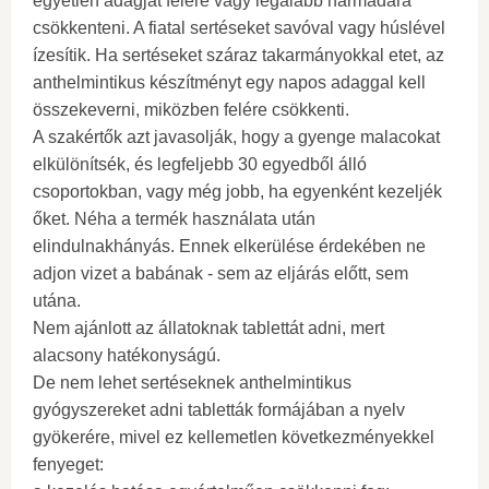
egyetlen adagját felére vagy legalább harmadára
csökkenteni. A fiatal sertéseket savóval vagy húslével
ízesítik. Ha sertéseket száraz takarmányokkal etet, az
anthelmintikus készítményt egy napos adaggal kell
összekeverni, miközben felére csökkenti.
A szakértők azt javasolják, hogy a gyenge malacokat
elkülönítsék, és legfeljebb 30 egyedből álló
csoportokban, vagy még jobb, ha egyenként kezeljék
őket. Néha a termék használata után
elindulnakhányás. Ennek elkerülése érdekében ne
adjon vizet a babának - sem az eljárás előtt, sem
utána.
Nem ajánlott az állatoknak tablettát adni, mert
alacsony hatékonyságú.
De nem lehet sertéseknek anthelmintikus
gyógyszereket adni tabletták formájában a nyelv
gyökerére, mivel ez kellemetlen következményekkel
fenyeget: