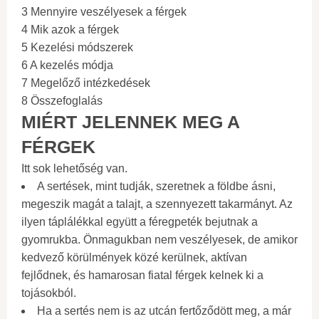
3 Mennyire veszélyesek a férgek
4 Mik azok a férgek
5 Kezelési módszerek
6 A kezelés módja
7 Megelőző intézkedések
8 Összefoglalás
MIÉRT JELENNEK MEG A
FÉRGEK
Itt sok lehetőség van.
A sertések, mint tudják, szeretnek a földbe ásni,
megeszik magát a talajt, a szennyezett takarmányt. Az
ilyen táplálékkal együtt a féregpeték bejutnak a
gyomrukba. Önmagukban nem veszélyesek, de amikor
kedvező körülmények közé kerülnek, aktívan
fejlődnek, és hamarosan fiatal férgek kelnek ki a
tojásokból.
Ha a sertés nem is az utcán fertőződött meg, a már