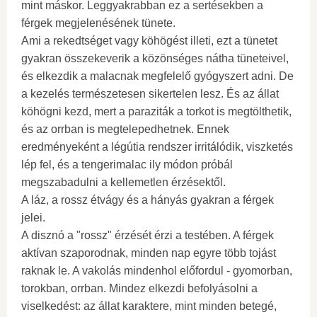
mint máskor. Leggyakrabban ez a sertésekben a
férgek megjelenésének tünete.
Ami a rekedtséget vagy köhögést illeti, ezt a tünetet
gyakran összekeverik a közönséges nátha tüneteivel,
és elkezdik a malacnak megfelelő gyógyszert adni. De
a kezelés természetesen sikertelen lesz. És az állat
köhögni kezd, mert a paraziták a torkot is megtölthetik,
és az orrban is megtelepedhetnek. Ennek
eredményeként a légútia rendszer irritálódik, viszketés
lép fel, és a tengerimalac ily módon próbál
megszabadulni a kellemetlen érzésektől.
A láz, a rossz étvágy és a hányás gyakran a férgek
jelei.
A disznó a "rossz" érzését érzi a testében. A férgek
aktívan szaporodnak, minden nap egyre több tojást
raknak le. A vakolás mindenhol előfordul - gyomorban,
torokban, orrban. Mindez elkezdi befolyásolni a
viselkedést: az állat karaktere, mint minden betegé,