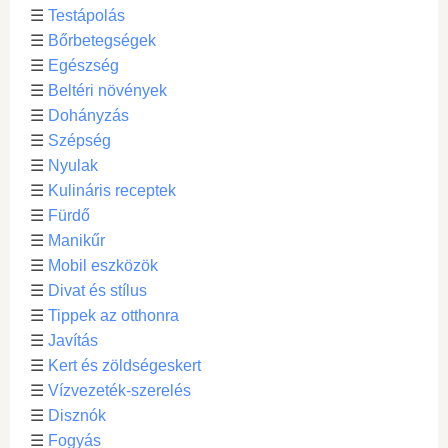
☰
Testápolás
☰
Bőrbetegségek
☰
Egészség
☰
Beltéri növények
☰
Dohányzás
☰
Szépség
☰
Nyulak
☰
Kulináris receptek
☰
Fürdő
☰
Manikűr
☰
Mobil eszközök
☰
Divat és stílus
☰
Tippek az otthonra
☰
Javítás
☰
Kert és zöldségeskert
☰
Vízvezeték-szerelés
☰
Disznók
☰
Fogyás