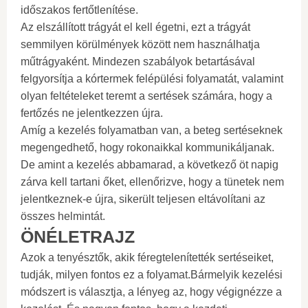
időszakos fertőtlenítése.
Az elszállított trágyát el kell égetni, ezt a trágyát
semmilyen körülmények között nem használhatja
műtrágyaként. Mindezen szabályok betartásával
felgyorsítja a kórtermek felépülési folyamatát, valamint
olyan feltételeket teremt a sertések számára, hogy a
fertőzés ne jelentkezzen újra.
Amíg a kezelés folyamatban van, a beteg sertéseknek
megengedhető, hogy rokonaikkal kommunikáljanak.
De amint a kezelés abbamarad, a következő öt napig
zárva kell tartani őket, ellenőrizve, hogy a tünetek nem
jelentkeznek-e újra, sikerült teljesen eltávolítani az
összes helmintát.
ÖNÉLETRAJZ
Azok a tenyésztők, akik féregtelenítették sertéseiket,
tudják, milyen fontos ez a folyamat.Bármelyik kezelési
módszert is választja, a lényeg az, hogy végignézze a