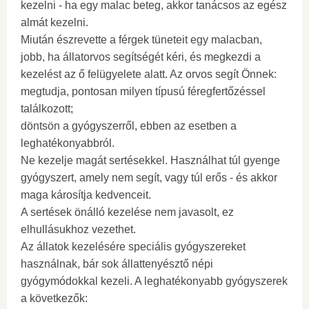
kezelni - ha egy malac beteg, akkor tanácsos az egész
almát kezelni.
Miután észrevette a férgek tüneteit egy malacban,
jobb, ha állatorvos segítségét kéri, és megkezdi a
kezelést az ő felügyelete alatt. Az orvos segít Önnek:
megtudja, pontosan milyen típusú féregfertőzéssel
találkozott;
döntsön a gyógyszerről, ebben az esetben a
leghatékonyabbról.
Ne kezelje magát sertésekkel. Használhat túl gyenge
gyógyszert, amely nem segít, vagy túl erős - és akkor
maga károsítja kedvenceit.
A sertések önálló kezelése nem javasolt, ez
elhullásukhoz vezethet.
Az állatok kezelésére speciális gyógyszereket
használnak, bár sok állattenyésztő népi
gyógymódokkal kezeli. A leghatékonyabb gyógyszerek
a következők: