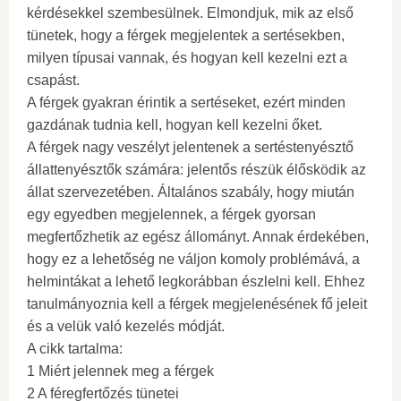
kérdésekkel szembesülnek. Elmondjuk, mik az első
tünetek, hogy a férgek megjelentek a sertésekben,
milyen típusai vannak, és hogyan kell kezelni ezt a
csapást.
A férgek gyakran érintik a sertéseket, ezért minden
gazdának tudnia kell, hogyan kell kezelni őket.
A férgek nagy veszélyt jelentenek a sertéstenyésztő
állattenyésztők számára: jelentős részük élősködik az
állat szervezetében. Általános szabály, hogy miután
egy egyedben megjelennek, a férgek gyorsan
megfertőzhetik az egész állományt. Annak érdekében,
hogy ez a lehetőség ne váljon komoly problémává, a
helmintákat a lehető legkorábban észlelni kell. Ehhez
tanulmányoznia kell a férgek megjelenésének fő jeleit
és a velük való kezelés módját.
A cikk tartalma:
1 Miért jelennek meg a férgek
2 A féregfertőzés tünetei