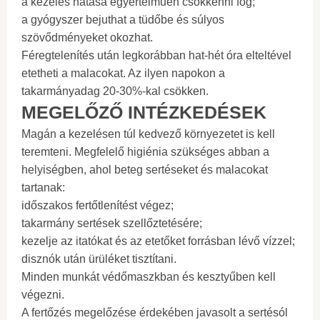
a kezelés hatása egyértelműen csökkenni fog;
a gyógyszer bejuthat a tüdőbe és súlyos
szövődményeket okozhat.
Féregtelenítés után legkorábban hat-hét óra elteltével
etetheti a malacokat. Az ilyen napokon a
takarmányadag 20-30%-kal csökken.
MEGELŐZŐ INTÉZKEDÉSEK
Magán a kezelésen túl kedvező környezetet is kell
teremteni. Megfelelő higiénia szükséges abban a
helyiségben, ahol beteg sertéseket és malacokat
tartanak:
időszakos fertőtlenítést végez;
takarmány sertések szellőztetésére;
kezelje az itatókat és az etetőket forrásban lévő vízzel;
disznók után ürüléket tisztítani.
Minden munkát védőmaszkban és kesztyűben kell
végezni.
A fertőzés megelőzése érdekében javasolt a sertésól