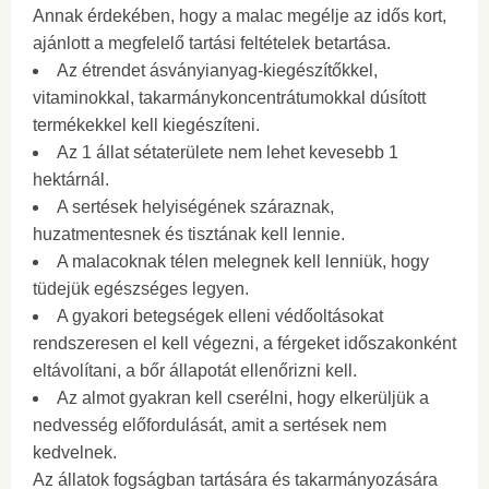
Annak érdekében, hogy a malac megélje az idős kort,
ajánlott a megfelelő tartási feltételek betartása.
Az étrendet ásványianyag-kiegészítőkkel,
vitaminokkal, takarmánykoncentrátumokkal dúsított
termékekkel kell kiegészíteni.
Az 1 állat sétaterülete nem lehet kevesebb 1
hektárnál.
A sertések helyiségének száraznak,
huzatmentesnek és tisztának kell lennie.
A malacoknak télen melegnek kell lenniük, hogy
tüdejük egészséges legyen.
A gyakori betegségek elleni védőoltásokat
rendszeresen el kell végezni, a férgeket időszakonként
eltávolítani, a bőr állapotát ellenőrizni kell.
Az almot gyakran kell cserélni, hogy elkerüljük a
nedvesség előfordulását, amit a sertések nem
kedvelnek.
Az állatok fogságban tartására és takarmányozására