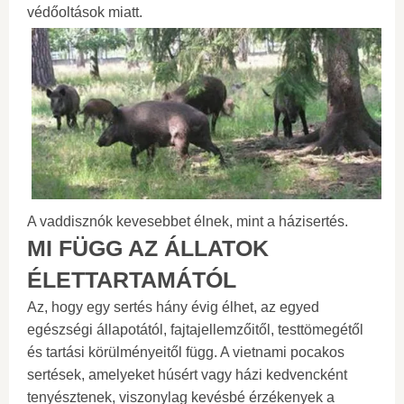
védőoltások miatt.
A vaddisznók kevesebbet élnek, mint a házisertés.
MI FÜGG AZ ÁLLATOK
ÉLETTARTAMÁTÓL
Az, hogy egy sertés hány évig élhet, az egyed
egészségi állapotától, fajtajellemzőitől, testtömegétől
és tartási körülményeitől függ. A vietnami pocakos
sertések, amelyeket húsért vagy házi kedvencként
tenyésztenek, viszonylag kevésbé érzékenyek a