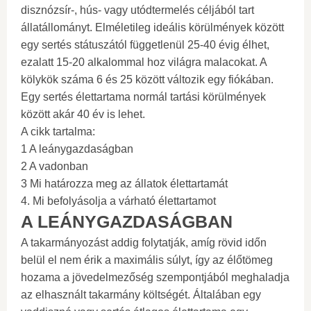
disznózsír-, hús- vagy utódtermelés céljából tart
állatállományt. Elméletileg ideális körülmények között
egy sertés státuszától függetlenül 25-40 évig élhet,
ezalatt 15-20 alkalommal hoz világra malacokat. A
kölykök száma 6 és 25 között változik egy fiókában.
Egy sertés élettartama normál tartási körülmények
között akár 40 év is lehet.
A cikk tartalma:
1 A leánygazdaságban
2 A vadonban
3 Mi határozza meg az állatok élettartamát
4. Mi befolyásolja a várható élettartamot
A LEÁNYGAZDASÁGBAN
A takarmányozást addig folytatják, amíg rövid időn
belül el nem érik a maximális súlyt, így az élőtömeg
hozama a jövedelmezőség szempontjából meghaladja
az elhasznált takarmány költségét. Általában egy