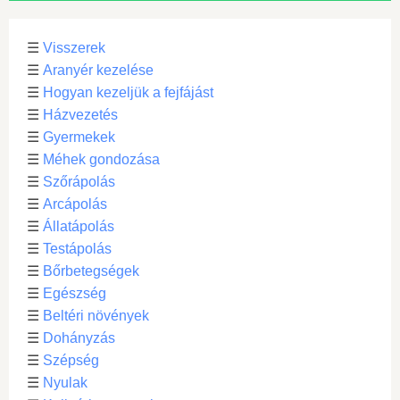
☰
Visszerek
☰
Aranyér kezelése
☰
Hogyan kezeljük a fejfájást
☰
Házvezetés
☰
Gyermekek
☰
Méhek gondozása
☰
Szőrápolás
☰
Arcápolás
☰
Állatápolás
☰
Testápolás
☰
Bőrbetegségek
☰
Egészség
☰
Beltéri növények
☰
Dohányzás
☰
Szépség
☰
Nyulak