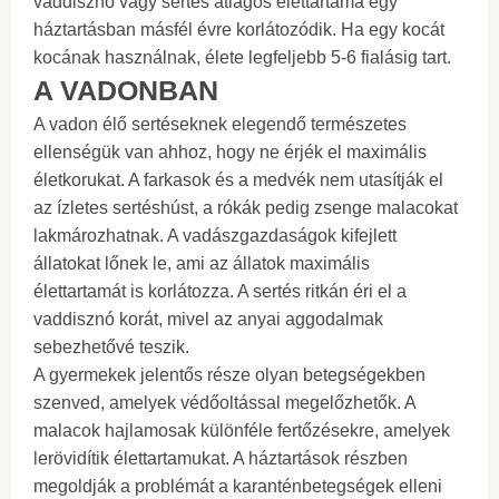
vaddisznó vagy sertés átlagos élettartama egy
háztartásban másfél évre korlátozódik. Ha egy kocát
kocának használnak, élete legfeljebb 5-6 fialásig tart.
A VADONBAN
A vadon élő sertéseknek elegendő természetes
ellenségük van ahhoz, hogy ne érjék el maximális
életkorukat. A farkasok és a medvék nem utasítják el
az ízletes sertéshúst, a rókák pedig zsenge malacokat
lakmározhatnak. A vadászgazdaságok kifejlett
állatokat lőnek le, ami az állatok maximális
élettartamát is korlátozza. A sertés ritkán éri el a
vaddisznó korát, mivel az anyai aggodalmak
sebezhetővé teszik.
A gyermekek jelentős része olyan betegségekben
szenved, amelyek védőoltással megelőzhetők. A
malacok hajlamosak különféle fertőzésekre, amelyek
lerövidítik élettartamukat. A háztartások részben
megoldják a problémát a karanténbetegségek elleni