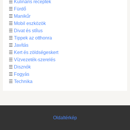
☰
Kulináris receptek
☰
Fürdő
☰
Manikűr
☰
Mobil eszközök
☰
Divat és stílus
☰
Tippek az otthonra
☰
Javítás
☰
Kert és zöldségeskert
☰
Vízvezeték-szerelés
☰
Disznók
☰
Fogyás
☰
Technika
Oldaltérkép