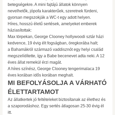
betegségekre. A mini fajtájú állatok könnyen
nevelhetők, jópofa karakterűek, szeretnek fürdeni,
gyorsan megszokják a WC-t egy adott helyen.
Híres, hosszú életű sertések, amelyeket emberek
háziasítottak:
Max törpekan, George Clooney hollywoodi sztár házi
kedvence, 19 évig élt fogságban, öregkorába halt;
a Bahamákról származó vaddisznót egy helyi család
megszelídítette, így a Babe becenevet adta neki. A 12
éves állat remekül érzi magát.
A híres színész, George Clooney tengerimalaca 19
éves korában idős korában meghalt.
MI BEFOLYÁSOLJA A VÁRHATÓ
ÉLETTARTAMOT
Az állatkertek jó feltételeket biztosítanak az élethez és
a szaporodáshoz. Egy sertés átlagosan 25-30 évig él
itt.