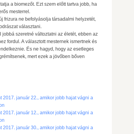
tja a biomezőt. Ezt szem előtt tartva jobb, ha
rős mesterrel.
 frizura ne befolyásolja társadalmi helyzetét,
odrászat választani.
l jobbá szeretné változtatni az életét, ebben az
z fordul. A választott mesternek ismertnek és
 rendelkeznie. És ne hagyd, hogy az esetleges
grémítsenek, mert ezek a jövőben bőven
 2017. január 22., amikor jobb hajat vágni a
on
 2017. január 12., amikor jobb hajat vágni a
on
 2017. január 30., amikor jobb hajat vágni a