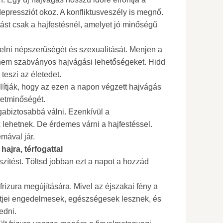
depressziót okoz. A konfliktusveszély is megnő.
ást csak a hajfestésnél, amelyet jó minőségű
övelni népszerűségét és szexualitását. Menjen a
 nem szabványos hajvágási lehetőségeket. Hidd
 teszi az életedet.
llítják, hogy az ezen a napon végzett hajvágás
letminőségét.
agabiztosabbá válni. Ezenkívül a
lehetnek. De érdemes várni a hajfestéssel.
mával jár.
ajra, térfogattal
szítést. Töltsd jobban ezt a napot a hozzád
frizura megújítására. Mivel az éjszakai fény a
ürtjei engedelmesek, egészségesek lesznek, és
edni.