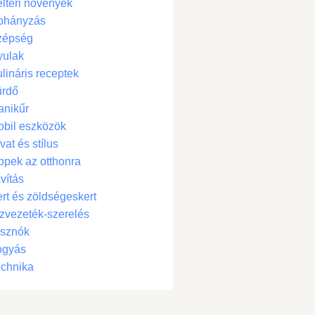
ltéri növények
ohányzás
zépség
yulak
lináris receptek
ürdő
anikűr
bil eszközök
vat és stílus
ppek az otthonra
vítás
rt és zöldségeskert
zvezeték-szerelés
isznók
ogyás
chnika