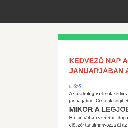
KEDVEZŐ NAP A
JANUÁRJÁBAN 
Előző
Az asztrológusok sok kedvez
januárjában. Cikkünk segít e
MIKOR A LEGJO
Ha januárban szeretne időpon
először tanulmányozza át az 