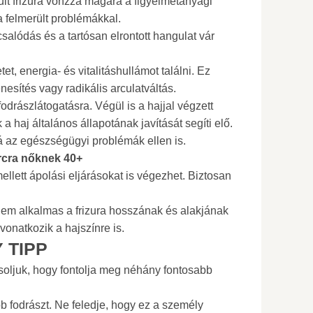
lt frizura vonzza magára a figyelmetanyagi
 a felmerült problémákkal.
salódás és a tartósan elrontott hangulat vár
letet, energia- és vitalitáshullámot találni. Ez
esítés vagy radikális arculatváltás.
odrászlátogatásra. Végül is a hajjal végzett
haj általános állapotának javítását segíti elő.
á az egészségügyi problémák ellen is.
rcra nőknek 40+
ellett ápolási eljárásokat is végezhet. Biztosan
nem alkalmas a frizura hosszának és alakjának
onatkozik a hajszínre is.
 TIPP
soljuk, hogy fontolja meg néhány fontosabb
b fodrászt. Ne feledje, hogy ez a személy