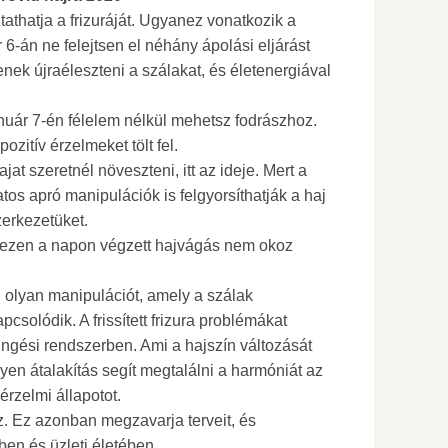
thatja a frizuráját. Ugyanez vonatkozik a
r 6-án ne felejtsen el néhány ápolási eljárást
nek újraéleszteni a szálakat, és életenergiával
anuár 7-én félelem nélkül mehetsz fodrászhoz.
pozitív érzelmeket tölt fel.
at szeretnél növeszteni, itt az ideje. Mert a
os apró manipulációk is felgyorsíthatják a haj
zerkezetüket.
ezen a napon végzett hajvágás nem okoz
 olyan manipulációt, amely a szálak
csolódik. A frissített frizura problémákat
ingési rendszerben. Ami a hajszín változását
ilyen átalakítás segít megtalálni a harmóniát az
érzelmi állapotot.
z. Ez azonban megzavarja terveit, és
en és üzleti életében.