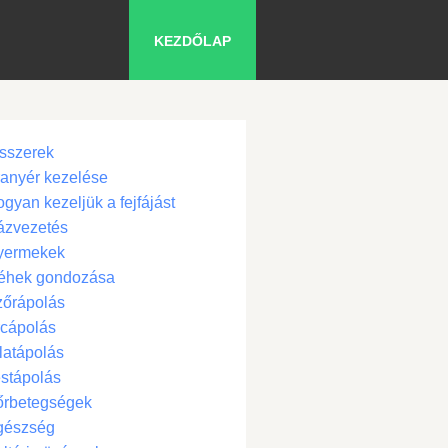
KEZDŐLAP
sszerek
anyér kezelése
gyan kezeljük a fejfájást
ázvezetés
yermekek
éhek gondozása
zőrápolás
cápolás
latápolás
stápolás
őrbetegségek
gészség