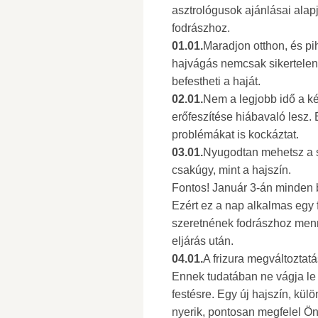
asztrológusok ajánlásai alap
fodrászhoz.
01.01.
Maradjon otthon, és pih
hajvágás nemcsak sikertelen
befestheti a haját.
02.01.
Nem a legjobb idő a k
erőfeszítése hiábavaló lesz.
problémákat is kockáztat.
03.01.
Nyugodtan mehetsz a s
csakúgy, mint a hajszín.
Fontos! Január 3-án minden b
Ezért ez a nap alkalmas egy 
szeretnének fodrászhoz menn
eljárás után.
04.01.
A frizura megváltozta
Ennek tudatában ne vágja le 
festésre. Egy új hajszín, kü
nyerik, pontosan megfelel Ö