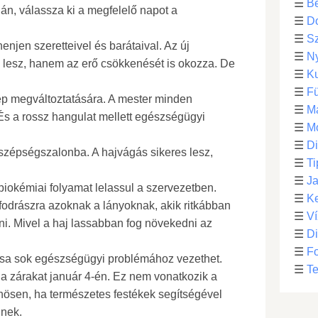
☰
Be
ján, válassza ki a megfelelő napot a
☰
D
☰
S
enjen szeretteivel és barátaival. Az új
☰
N
 lesz, hanem az erő csökkenését is okozza. De
☰
Ku
☰
F
ép megváltoztatására. A mester minden
☰
M
 És a rossz hangulat mellett egészségügyi
☰
Mo
☰
Di
zépségszalonba. A hajvágás sikeres lesz,
☰
Ti
☰
Ja
iokémiai folyamat lelassul a szervezetben.
☰
Ke
fodrászra azoknak a lányoknak, akik ritkábban
☰
Ví
i. Mivel a haj lassabban fog növekedni az
☰
D
☰
F
tása sok egészségügyi problémához vezethet.
☰
Te
a zárakat január 4-én. Ez nem vonatkozik a
lönösen, ha természetes festékek segítségével
nnek.