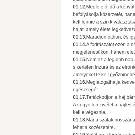
01.12.
Megfelelő idő a képvál
befolyásolja közérzetét, han
kell lennie a szín kiválasztá
haját, amely élete legkedvez
01.13.
Maradjon otthon, és ig
01.14.
A fodrászatot ezen a n
megjelenésükön, hanem életü
01.15.
Nem ez a legjobb nap 
sikertelen frizura és az elron
amelyeket le kell győznineh
01.16.
Meglátogathatja kedven
egészségét.
01.17.
Tartózkodjon a haj bár
Az egyetlen kivétel a hajfest
kell elvégeznie.
01.18.
Már a szálak hosszának
lehet a közérzetére.
01.19.
Sétáljon a fodrászatba