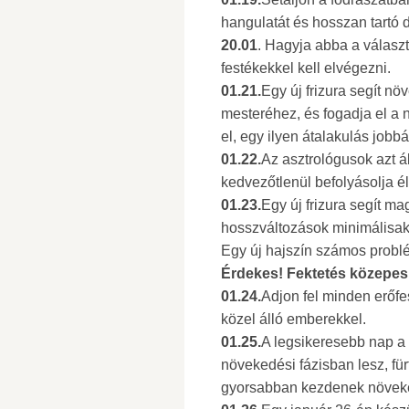
hangulatát és hosszan tartó 
20.01
. Hagyja abba a választ
festékekkel kell elvégezni.
01.21.
Egy új frizura segít n
mesteréhez, és fogadja el a
el, egy ilyen átalakulás jobbá
01.22.
Az asztrológusok azt á
kedvezőtlenül befolyásolja é
01.23.
Egy új frizura segít m
hosszváltozások minimálisak 
Egy új hajszín számos problé
Érdekes! Fektetés közepes h
01.24.
Adjon fel minden erőfe
közel álló emberekkel.
01.25.
A legsikeresebb nap a 
növekedési fázisban lesz, f
gyorsabban kezdenek növek