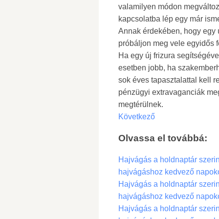
valamilyen módon megváltozta
kapcsolatba lép egy már isme
Annak érdekében, hogy egy új
próbáljon meg vele egyidős f
Ha egy új frizura segítségéve
esetben jobb, ha szakemberhe
sok éves tapasztalattal kell
pénzügyi extravaganciák me
megtérülnek.
Következő
Olvassa el továbbá:
Hajvágás a holdnaptár szerint
hajvágáshoz kedvező napok
Hajvágás a holdnaptár szerint
hajvágáshoz kedvező napok
Hajvágás a holdnaptár szerint