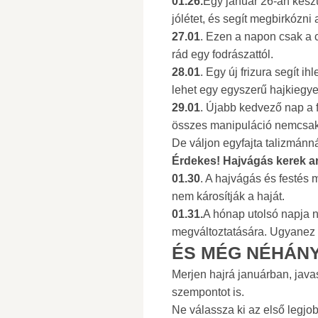
01.26.
Egy január 26-án készü
jólétet, és segít megbirkózni
27.01
. Ezen a napon csak a c
rád egy fodrászattól.
28.01
. Egy új frizura segít ih
lehet egy egyszerű hajkiegyen
29.01
. Újabb kedvező nap a f
összes manipuláció nemcsak a 
De váljon egyfajta talizmánn
Érdekes! Hajvágás kerek a
01.30
. A hajvágás és festés m
nem károsítják a haját.
01.31.
A hónap utolsó napja 
megváltoztatására. Ugyanez v
ÉS MÉG NÉHÁNY
Merjen hajrá januárban, java
szempontot is.
Ne válassza ki az első legjob