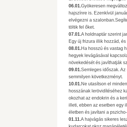
06.01.
Gyökeresen megváltozta
hajszínre is. Ezenkívül januá
elvégezni a szalonban.Segíte
töltik fel őket.
07.01.
A holdnaptár szerint j
Egy új frizura illik hozzád, és 
08.01.
Ha hosszú és vastag haj
hegyek levágásával kapcsolat
növekedését és javíthatják s
09.01.
Semleges időszak. Az 
semmilyen következményt.
10.01.
Ne utasítson el minden
hosszának lerövidítéséhez kap
okozhat az endokrin és a ker
illeti, ebben az esetben egy 
életben és javítani a pszicho-
01.11.
A hajvágás sikeres les
kudarcokat okoz magánéletéb