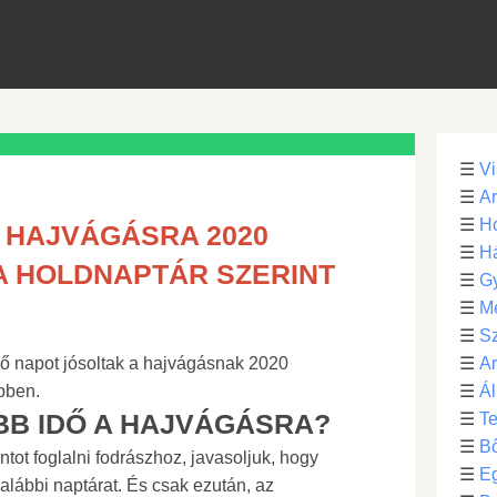
☰
Vi
☰
Ar
☰
Ho
 HAJVÁGÁSRA 2020
☰
H
A HOLDNAPTÁR SZERINT
☰
G
☰
M
☰
S
ő napot jósoltak a hajvágásnak 2020
☰
Ar
bben.
☰
Ál
BB IDŐ A HAJVÁGÁSRA?
☰
Te
☰
B
tot foglalni fodrászhoz, javasoljuk, hogy
☰
E
alábbi naptárat. És csak ezután, az