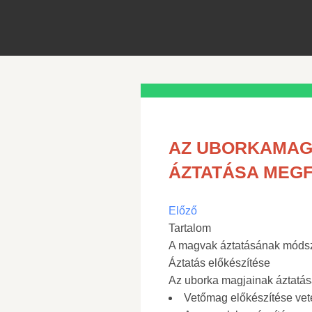
AZ UBORKAMAGO
ÁZTATÁSA MEG
Előző
Tartalom
A magvak áztatásának móds
Áztatás előkészítése
Az uborka magjainak áztatá
Vetőmag előkészítése veté