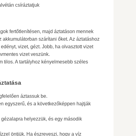
vétán csíráztatjuk
agok fertőtlenítésen, majd áztatáson mennek
az akkumulátorban szárítani őket. Az áztatáshoz
dényt, vizet, gézt. Jobb, ha olvasztott vizet
avmentes vizet veszünk.
m tilos. A tartályhoz kényelmesebb széles
áztatása
gfelelően áztassuk be.
n egyszerű, és a következőképpen hajtják
 gézalapra helyezzük, és egy második
zzel öntjük. Ha észreveszi, hogy a víz