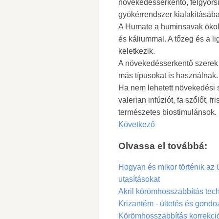
növekedésserkentő, felgyorsí
gyökérrendszer kialakításáb
A Humate a huminsavak ökoló
és káliummal. A tőzeg és a li
keletkezik.
A növekedésserkentő szerek n
más típusokat is használnak.
Ha nem lehetett növekedési s
valerian infúziót, fa szőlőt, 
természetes biostimulánsok.
Következő
Olvassa el továbbá:
Hogyan és mikor történik az 
utasításokat
Akril körömhosszabbítás tech
Krizantém - ültetés és gondoz
Körömhosszabbítás korrekciój