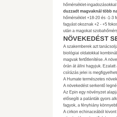
hőmérséklet-ingadozásokkal
duzzadt magvaknál több na
hőmérséklet +18-20 és -1-3 fo
fagyást okoznak +2 - +5 fok
után a magokat szobahőmérsék
NÖVEKEDÉST S
A szakemberek azt tanácsolj
biológiai oldatokkal kombinál
magvak fertőtlenítése. A növ
órán át állni hagyjuk. Ezalat
csírázás jelei is megfigyelhet
A Humate természetes növek
A növekedést serkentő legn
Az Epin egy növényzet alapj
elősegíti a palánták gyors a
fagyok, a fényhiány könnyebb
A cirkon echinaceából kivont