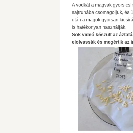
A vodkát a magvak gyors csí
sajtruhába csomagoljuk, és 
után a magok gyorsan kicsír
is hatékonyan használják.
Sok videó készült az áztat
elolvassák és megértik az 