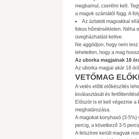
megbarnul, cserélni kell. Te
a magok számától függ. A fo
Az áztatott magvakkal ell
fokos hőmérsékleten. Néha ez
üvegházhatást keltve.
Ne aggódjon, hogy nem lesz
lehetetlen, hogy a mag hossz
Az uborka magjainak 18 ór
Az uborka magjai akár 18 órán
VETŐMAG ELŐKÉ
A vetés előtti előkészítés l
kiválasztását és fertőtleníté
Először is el kell végeznie a
meghatározása.
A magokat konyhasó (3-5%) vi
percig, a következő 3-5 perci
A felszínre került magvak ros