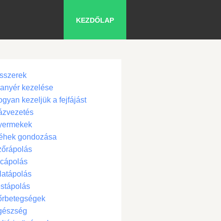
KEZDŐLAP
sszerek
anyér kezelése
gyan kezeljük a fejfájást
ázvezetés
yermekek
éhek gondozása
zőrápolás
cápolás
latápolás
stápolás
őrbetegségek
gészség