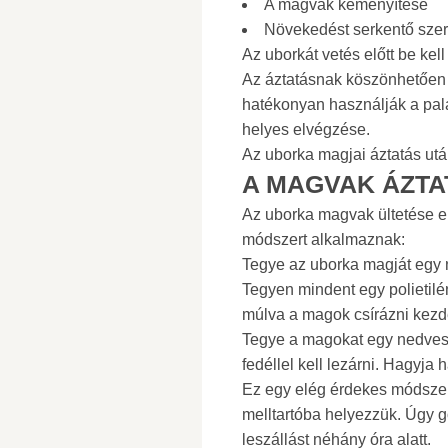
A magvak keményítése
Növekedést serkentő sze
Az uborkát vetés előtt be kell
Az áztatásnak köszönhetően j
hatékonyan használják a pal
helyes elvégzése.
Az uborka magjai áztatás ut
A MAGVAK ÁZT
Az uborka magvak ültetése el
módszert alkalmaznak:
Tegye az uborka magját egy
Tegyen mindent egy polietil
múlva a magok csírázni kezd
Tegye a magokat egy nedves
fedéllel kell lezárni. Hagyja
Ez egy elég érdekes módszer.
melltartóba helyezzük. Úgy g
leszállást néhány óra alatt.