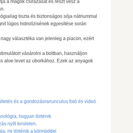
tja a magok csírázását és részt vesz a
an.
giailag tiszta és biztonságos sója nátriummal
gnit lúgos hidrolízisének egyesítése során
agy választéka van jelenleg a piacon, ezért
timulátort vásárolni a boltban, használjon
friss aloe levet az uborkához. Ezek az anyagok
ültetés és a gondozásranunculus fotó és videó
nológia, hogyan történik
ás nyílt területen.
a, mi történik a körmöddel