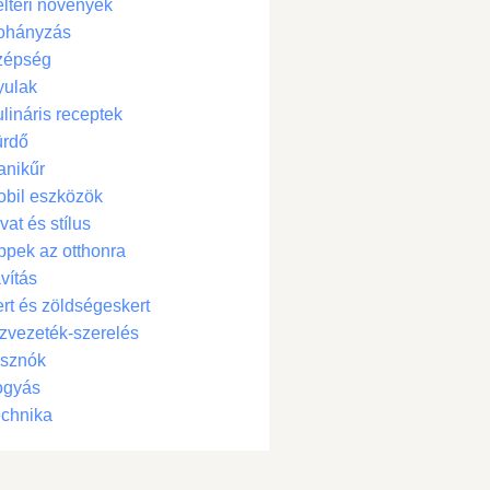
ltéri növények
ohányzás
zépség
yulak
lináris receptek
ürdő
anikűr
bil eszközök
vat és stílus
ppek az otthonra
vítás
rt és zöldségeskert
zvezeték-szerelés
isznók
ogyás
chnika