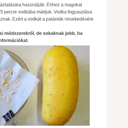
ráztatására használják. Ehhez a magokat
15 percre vodkába mártjuk. Vodka fogyasztása
áznak. Ezért a vodkát a palánták növekedésére
ási módszerekről, de sokaknak jobb, ha
információkat.