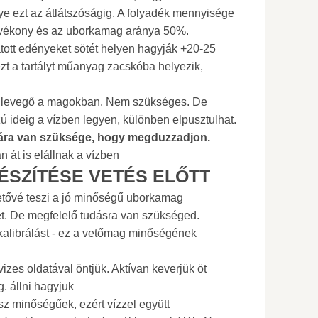
gye ezt az átlátszóságig. A folyadék mennyisége
lyékony és az uborkamag aránya 50%.
átott edényeket sötét helyen hagyják +20-25
t a tartályt műanyag zacskóba helyezik,
 levegő a magokban. Nem szükséges. De
ú ideig a vízben legyen, különben elpusztulhat.
ára van szüksége, hogy megduzzadjon.
 át is elállnak a vízben
SZÍTÉSE VETÉS ELŐTT
ehetővé teszi a jó minőségű uborkamag
sét. De megfelelő tudásra van szükséged.
 kalibrálást - ez a vetőmag minőségének
zes oldatával öntjük. Aktívan keverjük öt
g. állni hagyjuk
sz minőségűek, ezért vízzel együtt