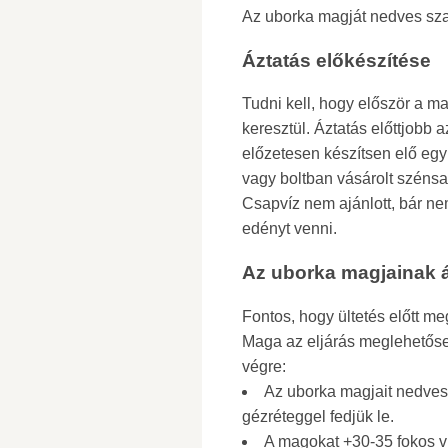
Az uborka magját nedves szal
Áztatás előkészítése
Tudni kell, hogy először a m
keresztül. Áztatás előttjobb 
előzetesen készítsen elő egy e
vagy boltban vásárolt széns
Csapvíz nem ajánlott, bár ne
edényt venni.
Az uborka magjainak 
Fontos, hogy ültetés előtt me
Maga az eljárás meglehetőse
végre:
Az uborka magjait nedves
gézréteggel fedjük le.
A magokat +30-35 fokos ví