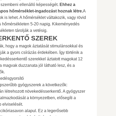
 szembeni ellenálló képességét.
Ehhez a
pos hőmérséklet-ingadozást hoznak létre.
A
k is lehet. A hőmérséklet váltakozik, vagy rövid
os hőmérsékleten 5-20 napig. Kikeményedés
leten tárolják a vetésig.
ERKENTŐ SZEREK
ák, hogy a magok áztatását stimulánsokkal és
ják a gyors csírázás érdekében. Így történik a
ekedésserkentő szerekkel áztatott magokat 12
t a magvak duzzanata jól látható lesz, és a
ők.
edésgyorsító
épszerűbb gyógyszerek a következők:
án létrehozott növekedésserkentő. A gyógyszer
lkalmazkodását a környezetben, elősegíti a
 elviselését.
 cikóriasavon alapul. Ez a legerősebb