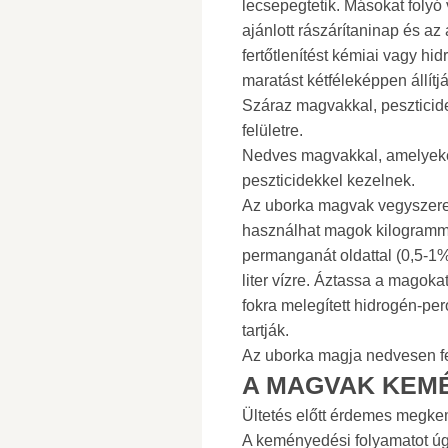
lecsepegtetik. Másokat folyó
ajánlott rászárítaninap és az
fertőtlenítést kémiai vagy h
maratást kétféleképpen állítjá
Száraz magvakkal, peszticide
felületre.
Nedves magvakkal, amelyeke
peszticidekkel kezelnek.
Az uborka magvak vegyszeres
használhat magok kilogrammo
permanganát oldattal (0,5-1
liter vízre. Áztassa a magok
fokra melegített hidrogén-per
tartják.
Az uborka magja nedvesen f
A MAGVAK KEM
Ültetés előtt érdemes megke
A keményedési folyamatot úgy