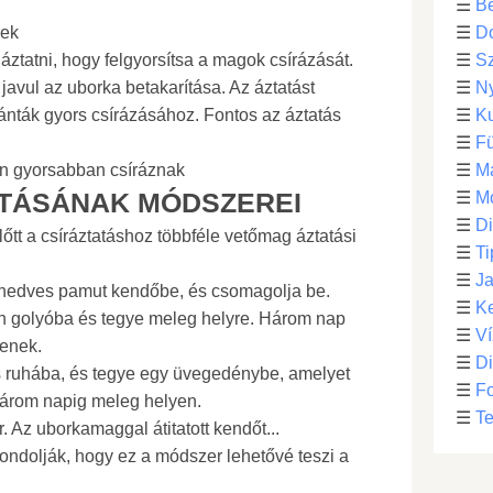
☰
Be
rek
☰
D
 áztatni, hogy felgyorsítsa a magok csírázását.
☰
S
avul az uborka betakarítása. Az áztatást
☰
N
ánták gyors csírázásához. Fontos az áztatás
☰
Ku
☰
F
án gyorsabban csíráznak
☰
M
ATÁSÁNAK MÓDSZEREI
☰
Mo
☰
Di
őtt a csíráztatáshoz többféle vetőmag áztatási
☰
Ti
☰
Ja
 nedves pamut kendőbe, és csomagolja be.
☰
Ke
én golyóba és tegye meleg helyre. Három nap
☰
Ví
enek.
☰
D
 ruhába, és tegye egy üvegedénybe, amelyet
☰
F
 három napig meleg helyen.
☰
Te
 Az uborkamaggal átitatott kendőt...
ondolják, hogy ez a módszer lehetővé teszi a