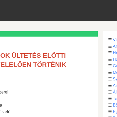
☰
Vi
☰
Ar
☰
Ho
K ÜLTETÉS ELŐTTI
☰
H
FELELŐEN TÖRTÉNIK
☰
G
☰
M
☰
S
☰
Ar
zerei
☰
Ál
☰
Te
sa
☰
B
s előtt
☰
E