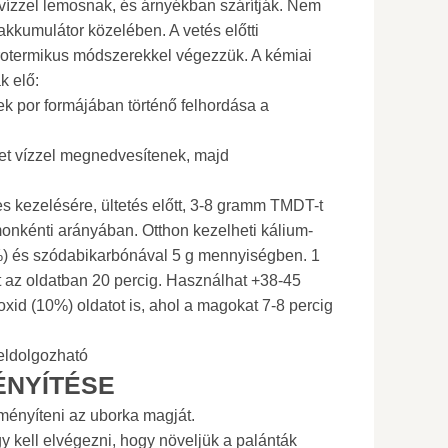
 vízzel lemosnak, és árnyékban szárítják. Nem
 akkumulátor közelében. A vetés előtti
idrotermikus módszerekkel végezzük. A kémiai
k elő:
k por formájában történő felhordása a
t vízzel megnedvesítenek, majd
 kezelésére, ültetés előtt, 3-8 gramm TMDT-t
nkénti arányában. Otthon kezelheti kálium-
%) és szódabikarbónával 5 g mennyiségben. 1
at az oldatban 20 percig. Használhat +38-45
oxid (10%) oldatot is, ahol a magokat 7-8 percig
eldolgozható
ÉNYÍTÉSE
ményíteni az uborka magját.
 kell elvégezni, hogy növeljük a palánták