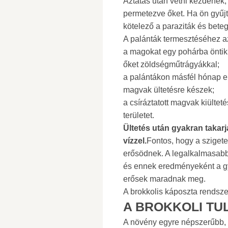
Áztatás után vetni kezdenek
permetezve őket. Ha ön gyűjt
kötelező a paraziták és bete
A palánták termesztéséhez 
a magokat egy pohárba öntik
őket zöldségműtrágyákkal;
a palántákon másfél hónap elt
magvak ültetésre készek;
a csíráztatott magvak kiülteté
területet.
Ültetés után gyakran takarj
vízzel.
Fontos, hogy a sziget
erősödnek. A legalkalmasabb 
és ennek eredményeként a gye
erősek maradnak meg.
A brokkolis káposzta rendsze
A BROKKOLI TU
A növény egyre népszerűbb, 