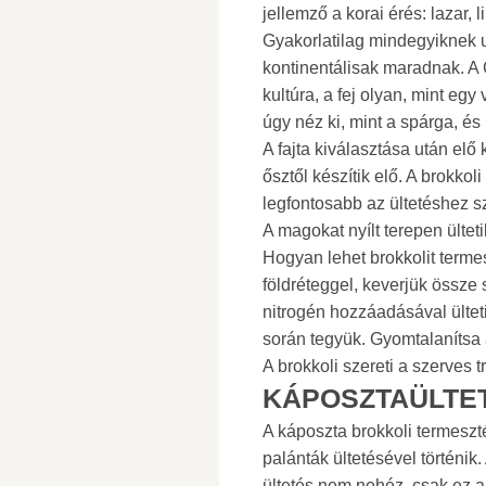
jellemző a korai érés: lazar, l
Gyakorlatilag mindegyiknek 
kontinentálisak maradnak. A
kultúra, a fej olyan, mint egy
úgy néz ki, mint a spárga, és 
A fajta kiválasztása után elő k
ősztől készítik elő. A brokko
legfontosabb az ültetéshez s
A magokat nyílt terepen ültetik
Hogyan lehet brokkolit terme
földréteggel, keverjük össze 
nitrogén hozzáadásával ülteti
során tegyük. Gyomtalanítsa a
A brokkoli szereti a szerves 
KÁPOSZTAÜLTE
A káposzta brokkoli termes
palánták ültetésével történik.
ültetés nem nehéz, csak ez a