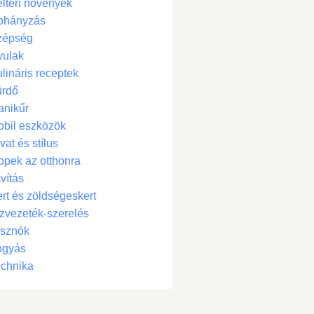
ltéri növények
ohányzás
zépség
yulak
lináris receptek
ürdő
anikűr
bil eszközök
vat és stílus
ppek az otthonra
vítás
rt és zöldségeskert
zvezeték-szerelés
isznók
ogyás
chnika