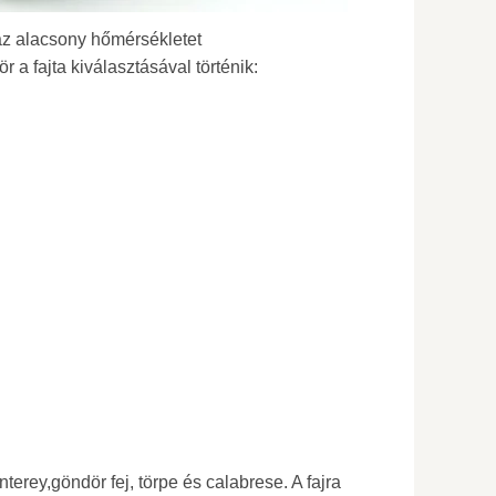
 az alacsony hőmérsékletet
r a fajta kiválasztásával történik:
terey,göndör fej, törpe és calabrese. A fajra