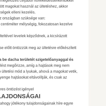
, megelőzés céljából növekedésserkentőkkel
ött magokat használ az ültetéshez, akkor
gségek elleni kezelés.
az országban szüksége van:
 centiméter mélységig, fokozatosan kezelve
eltével levelek képződnek, a kicsírázott
se előtt öntözzük meg az ültetésre előkészített
a be dacha területét szigetelőanyaggal és
elést megőrizze, amíg a hajtások meg nem
ültetési mód a lyukak, ahová a magokat vetik,
nge hajtásokat eltávolítják, és csak az
res öntözést igényel
LAJDONSÁGAI
ahogy jótékony tulajdonságainak híre egyre