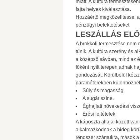
miatt. A kultúra termesztésé
fajta helyes kiválasztása.
Hozzáértő megközelítéssel a
pénzügyi befektetéseket
LESZÁLLÁS ELŐ
A brokkoli termesztése nem o
tűnik. A kultúra szerény és 
a középső sávban, mind az é
főként nyílt terepen adnak haj
gondozását. Körülbelül kétsz
paraméterekben különböznek
Súly és magasság.
A sugár színe.
Éghajlati növekedési visz
Érési feltételek.
A káposzta alfajai között va
alkalmazkodnak a hideg körü
rendszer számukra, mások a 