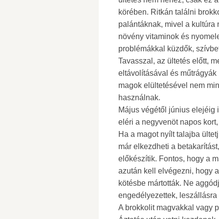
körében. Ritkán találni brokko
palántáknak, mivel a kultúr
növény vitaminok és nyomele
problémákkal küzdők, szívbe
Tavasszal, az ültetés előtt, m
eltávolításával és műtrágyák 
magok elültetésével nem mind
használnak.
Május végétől június elejéig 
eléri a negyvenöt napos kort, 
Ha a magot nyílt talajba ültet
már elkezdheti a betakarítást,
előkészítik. Fontos, hogy a m
azután kell elvégezni, hogy 
kötésbe mártották. Ne aggódj
engedélyezettek, leszállásra
A brokkolit magvakkal vagy p