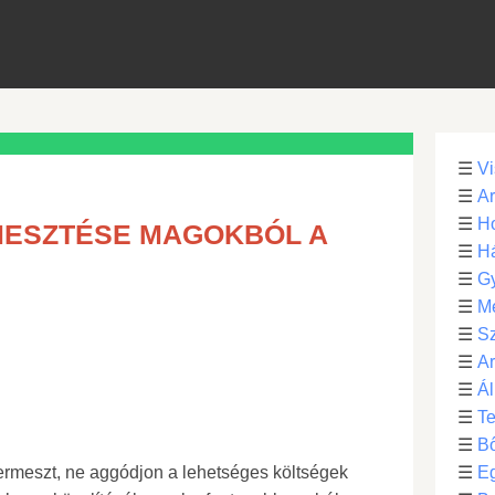
☰
Vi
☰
Ar
☰
Ho
MESZTÉSE MAGOKBÓL A
☰
H
☰
G
☰
M
☰
S
☰
Ar
☰
Ál
☰
Te
☰
B
termeszt, ne aggódjon a lehetséges költségek
☰
E