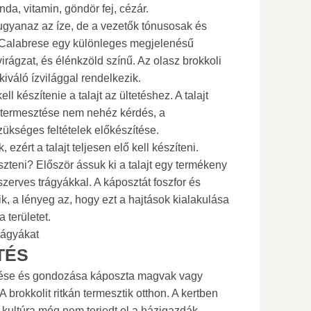
inda, vitamin, göndör fej, cézár.
ugyanaz az íze, de a vezetők tónusosak és
 Calabrese egy különleges megjelenésű
 virágzat, és élénkzöld színű. Az olasz brokkoli
kiváló ízvilággal rendelkezik.
ell készítenie a talajt az ültetéshez. A talajt
li termesztése nem nehéz kérdés, a
zükséges feltételek előkészítése.
, ezért a talajt teljesen elő kell készíteni.
szteni? Először ássuk ki a talajt egy termékeny
szerves trágyákkal. A káposztát foszfor és
k, a lényeg az, hogy ezt a hajtások kialakulása
 területet.
trágyákat
TÉS
ztése és gondozása káposzta magvak vagy
 A brokkolit ritkán termesztik otthon. A kertben
 kultúra még nem terjedt el a házigazdák