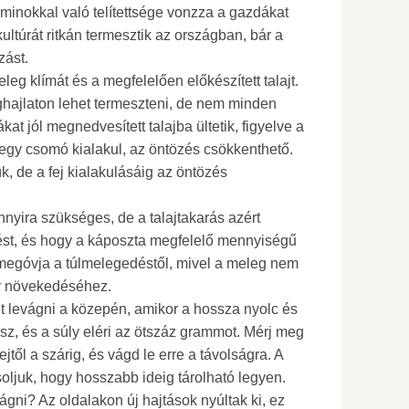
aminokkal való telítettsége vonzza a gazdákat
ltúrát ritkán termesztik az országban, bár a
zást.
leg klímát és a megfelelően előkészített talajt.
ghajlaton lehet termeszteni, de nem minden
kat jól megnedvesített talajba ültetik, figyelve a
egy csomó kialakul, az öntözés csökkenthető.
, de a fej kialakulásáig az öntözés
yira szükséges, de a talajtakarás azért
özést, és hogy a káposzta megfelelő mennyiségű
 megóvja a túlmelegedéstől, mivel a meleg nem
ny növekedéséhez.
het levágni a közepén, amikor a hossza nyolc és
sz, és a súly eléri az ötszáz grammot. Mérj meg
jtől a szárig, és vágd le erre a távolságra. A
soljuk, hogy hosszabb ideig tárolható legyen.
vágni? Az oldalakon új hajtások nyúltak ki, ez