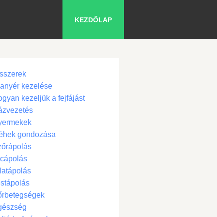
KEZDŐLAP
sszerek
anyér kezelése
gyan kezeljük a fejfájást
ázvezetés
yermekek
éhek gondozása
zőrápolás
cápolás
latápolás
stápolás
őrbetegségek
gészség