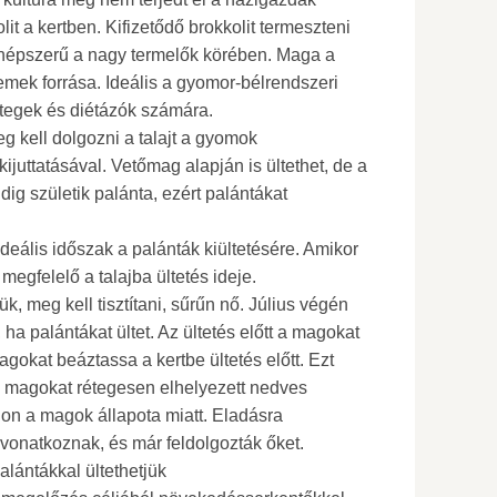
lit a kertben. Kifizetődő brokkolit termeszteni
a népszerű a nagy termelők körében. Maga a
mek forrása. Ideális a gyomor-bélrendszeri
tegek és diétázók számára.
eg kell dolgozni a talajt a gyomok
kijuttatásával. Vetőmag alapján is ültethet, de a
ig születik palánta, ezért palántákat
ideális időszak a palánták kiültetésére. Amikor
megfelelő a talajba ültetés ideje.
jük, meg kell tisztítani, sűrűn nő. Július végén
 ha palántákat ültet. Az ültetés előtt a magokat
agokat beáztassa a kertbe ültetés előtt. Ezt
a magokat rétegesen elhelyezett nedves
on a magok állapota miatt. Eladásra
 vonatkoznak, és már feldolgozták őket.
alántákkal ültethetjük