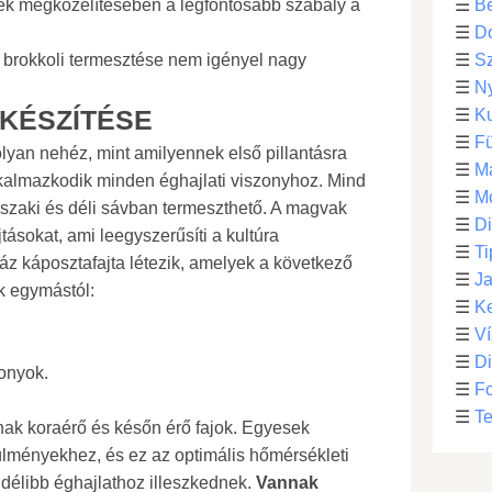
nek megközelítésében a legfontosabb szabály a
☰
Be
☰
D
 brokkoli termesztése nem igényel nagy
☰
S
☰
N
KÉSZÍTÉSE
☰
Ku
☰
F
lyan nehéz, mint amilyennek első pillantásra
☰
M
alkalmazkodik minden éghajlati viszonyhoz. Mind
☰
Mo
szaki és déli sávban termeszthető. A magvak
☰
Di
tásokat, ami leegyszerűsíti a kultúra
☰
Ti
áz káposztafajta létezik, amelyek a következő
☰
Ja
 egymástól:
☰
Ke
☰
Ví
☰
D
onyok.
☰
F
☰
Te
nnak koraérő és későn érő fajok. Egyesek
lményekhez, és ez az optimális hőmérsékleti
délibb éghajlathoz illeszkednek.
Vannak