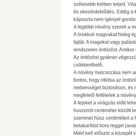
szélesebb körben terjed. Vit
és okozérdeklődés. Eddig a ku
káposzta nem igényel gondo
A legtöbb növény szereti a me
A brokkoli magvakat hideg é
fajtát. A magokat vagy palántá
rendszeres öntözést. Amikor 
Az öntözést gyakran végezzük
csökkenthető.
A növény mulcsozása nem ann
fontos, hogy ritkítsa az önt
nedvességet biztosítson, és
megfelelő feltételek a növé
A fejeket a virágzás előtt le
huszonöt centiméter között le
szemmel húsz centimétert a fe
betakarítást kora reggel java
Miért kell először a közepét 