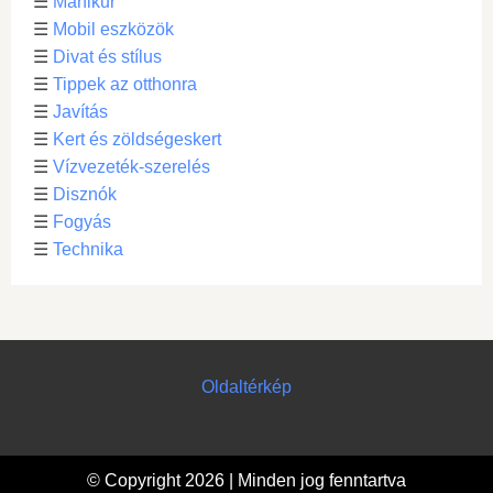
☰
Manikűr
☰
Mobil eszközök
☰
Divat és stílus
☰
Tippek az otthonra
☰
Javítás
☰
Kert és zöldségeskert
☰
Vízvezeték-szerelés
☰
Disznók
☰
Fogyás
☰
Technika
Oldaltérkép
© Copyright 2026 | Minden jog fenntartva