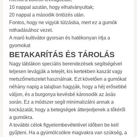
10 nappal azután, hogy elhalványultak;
20 nappal a második öntözés után.
Fontos, hogy ne vigyük túlzásba, mert ez a gumók
rothadásához vezet.
A maró kultivátor gyorsan és hatékonyan irtja a
gyomokat
BETAKARÍTÁS ÉS TÁROLÁS
Nagy táblákon speciális berendezések segítségével
teljesen levágják a tetejét, kis kertekben kaszát vagy
metszőmetszetet használnak. Ezt követően a gumókat
néhány napig a talajban hagyják, hogy a héj erősebbé
váljon, és a burgonya kevésbé károsodik az ásás
során. Ez a módszer segít minimalizálni annak a
kockázatát, hogy a betegségek átterjedjenek a tőkéről
a gumókra.
A további célok figyelembevételével időben be kell
gyűjteni. Ha a gyümölcsökre magvakra van szükség, a