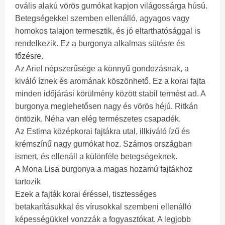
ovális alakú vörös gumókat kapjon világossárga húsú.
Betegségekkel szemben ellenálló, agyagos vagy
homokos talajon termesztik, és jó eltarthatósággal is
rendelkezik. Ez a burgonya alkalmas sütésre és
főzésre.
Az Ariel népszerűsége a könnyű gondozásnak, a
kiváló íznek és aromának köszönhető. Ez a korai fajta
minden időjárási körülmény között stabil termést ad. A
burgonya meglehetősen nagy és vörös héjú. Ritkán
öntözik. Néha van elég természetes csapadék.
Az Estima középkorai fajtákra utal, illkiváló ízű és
krémszínű nagy gumókat hoz. Számos országban
ismert, és ellenáll a különféle betegségeknek.
A Mona Lisa burgonya a magas hozamú fajtákhoz
tartozik
Ezek a fajták korai éréssel, tisztességes
betakarításukkal és vírusokkal szembeni ellenálló
képességükkel vonzzák a fogyasztókat. A legjobb