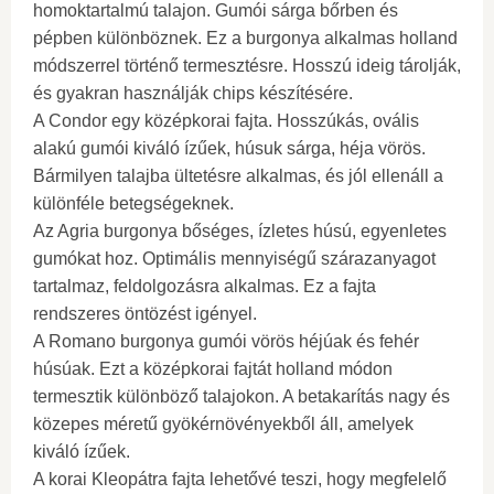
homoktartalmú talajon. Gumói sárga bőrben és
pépben különböznek. Ez a burgonya alkalmas holland
módszerrel történő termesztésre. Hosszú ideig tárolják,
és gyakran használják chips készítésére.
A Condor egy középkorai fajta. Hosszúkás, ovális
alakú gumói kiváló ízűek, húsuk sárga, héja vörös.
Bármilyen talajba ültetésre alkalmas, és jól ellenáll a
különféle betegségeknek.
Az Agria burgonya bőséges, ízletes húsú, egyenletes
gumókat hoz. Optimális mennyiségű szárazanyagot
tartalmaz, feldolgozásra alkalmas. Ez a fajta
rendszeres öntözést igényel.
A Romano burgonya gumói vörös héjúak és fehér
húsúak. Ezt a középkorai fajtát holland módon
termesztik különböző talajokon. A betakarítás nagy és
közepes méretű gyökérnövényekből áll, amelyek
kiváló ízűek.
A korai Kleopátra fajta lehetővé teszi, hogy megfelelő