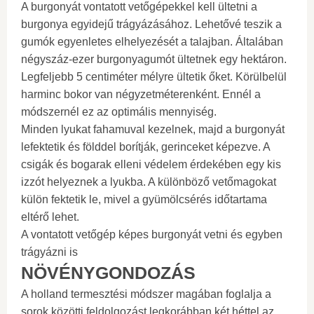
A burgonyát vontatott vetőgépekkel kell ültetni a
burgonya egyidejű trágyázásához. Lehetővé teszik a
gumók egyenletes elhelyezését a talajban. Általában
négyszáz-ezer burgonyagumót ültetnek egy hektáron.
Legfeljebb 5 centiméter mélyre ültetik őket. Körülbelül
harminc bokor van négyzetméterenként. Ennél a
módszernél ez az optimális mennyiség.
Minden lyukat fahamuval kezelnek, majd a burgonyát
lefektetik és földdel borítják, gerinceket képezve. A
csigák és bogarak elleni védelem érdekében egy kis
izzót helyeznek a lyukba. A különböző vetőmagokat
külön fektetik le, mivel a gyümölcsérés időtartama
eltérő lehet.
A vontatott vetőgép képes burgonyát vetni és egyben
trágyázni is
NÖVÉNYGONDOZÁS
A holland termesztési módszer magában foglalja a
sorok közötti feldolgozást legkorábban két héttel az