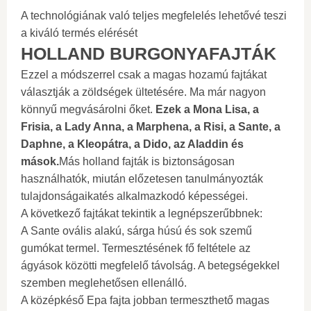
A technológiának való teljes megfelelés lehetővé teszi
a kiváló termés elérését
HOLLAND BURGONYAFAJTÁK
Ezzel a módszerrel csak a magas hozamú fajtákat
választják a zöldségek ültetésére. Ma már nagyon
könnyű megvásárolni őket.
Ezek a Mona Lisa, a
Frisia, a Lady Anna, a Marphena, a Risi, a Sante, a
Daphne, a Kleopátra, a Dido, az Aladdin és
mások.
Más holland fajták is biztonságosan
használhatók, miután előzetesen tanulmányozták
tulajdonságaikatés alkalmazkodó képességei.
A következő fajtákat tekintik a legnépszerűbbnek:
A Sante ovális alakú, sárga húsú és sok szemű
gumókat termel. Termesztésének fő feltétele az
ágyások közötti megfelelő távolság. A betegségekkel
szemben meglehetősen ellenálló.
A középkéső Epa fajta jobban termeszthető magas