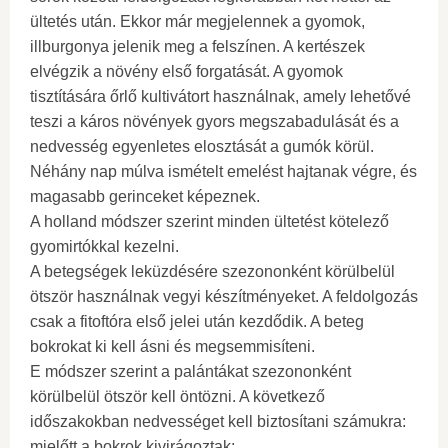
ültetés után. Ekkor már megjelennek a gyomok,
illburgonya jelenik meg a felszínen. A kertészek
elvégzik a növény első forgatását. A gyomok
tisztítására őrlő kultivátort használnak, amely lehetővé
teszi a káros növények gyors megszabadulását és a
nedvesség egyenletes elosztását a gumók körül.
Néhány nap múlva ismételt emelést hajtanak végre, és
magasabb gerinceket képeznek.
A holland módszer szerint minden ültetést kötelező
gyomirtókkal kezelni.
A betegségek leküzdésére szezononként körülbelül
ötször használnak vegyi készítményeket. A feldolgozás
csak a fitoftóra első jelei után kezdődik. A beteg
bokrokat ki kell ásni és megsemmisíteni.
E módszer szerint a palántákat szezononként
körülbelül ötször kell öntözni. A következő
időszakokban nedvességet kell biztosítani számukra:
mielőtt a bokrok kivirágoztak;