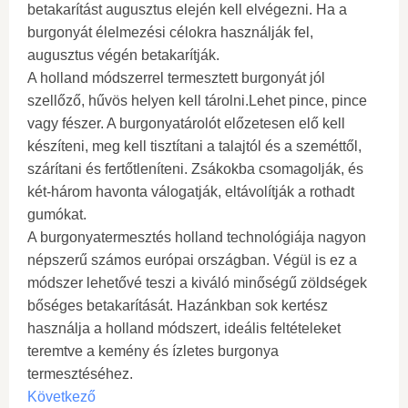
betakarítást augusztus elején kell elvégezni. Ha a
burgonyát élelmezési célokra használják fel,
augusztus végén betakarítják.
A holland módszerrel termesztett burgonyát jól
szellőző, hűvös helyen kell tárolni.Lehet pince, pince
vagy fészer. A burgonyatárolót előzetesen elő kell
készíteni, meg kell tisztítani a talajtól és a szeméttől,
szárítani és fertőtleníteni. Zsákokba csomagolják, és
két-három havonta válogatják, eltávolítják a rothadt
gumókat.
A burgonyatermesztés holland technológiája nagyon
népszerű számos európai országban. Végül is ez a
módszer lehetővé teszi a kiváló minőségű zöldségek
bőséges betakarítását. Hazánkban sok kertész
használja a holland módszert, ideális feltételeket
teremtve a kemény és ízletes burgonya
termesztéséhez.
Következő