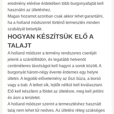
eredmény elérése érdekében több burgonyafajtát kell
használni az ültetéshez.
Magas hozamot azonban csak akkor lehet garantálni,
ha a holland módszerrel történő termesztés minden
szabályát betartják.
HOGYAN KÉSZÍTSÜK ELŐ A
TALAJT
A holland módszer a termény rendszeres cseréjét
jelenti a szántóföldön, és legalább hetvenöt
centiméteres távolságot kell hagyni a sorok között. A
burgonyát három-négy évente érdemes egy helyre
ültetni. A legjobb elővetemény az őszi búza, a borsó
vagy a bab. A telket sík, lejtők nélkül kell kiválasztani.
Elő kell készíteni a földet az ültetésre, meg kell jelölni
és ásni a területet.
A holland módszer szerint a termesztéshez használt
talaj nem lehet túl nedves. Az ültetési réteg szükséges