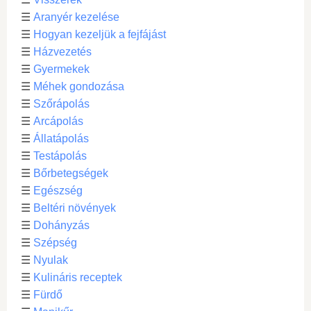
☰
Aranyér kezelése
☰
Hogyan kezeljük a fejfájást
☰
Házvezetés
☰
Gyermekek
☰
Méhek gondozása
☰
Szőrápolás
☰
Arcápolás
☰
Állatápolás
☰
Testápolás
☰
Bőrbetegségek
☰
Egészség
☰
Beltéri növények
☰
Dohányzás
☰
Szépség
☰
Nyulak
☰
Kulináris receptek
☰
Fürdő