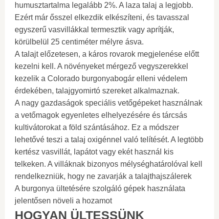
humusztartalma legalább 2%. A laza talaj a legjobb.
Ezért már ősszel elkezdik elkészíteni, és tavasszal
egyszerű vasvillákkal termesztik vagy aprítják,
körülbelül 25 centiméter mélyre ásva.
A talajt előzetesen, a káros rovarok megjelenése előtt
kezelni kell. A növényeket mérgező vegyszerekkel
kezelik a Colorado burgonyabogár elleni védelem
érdekében, talajgyomirtó szereket alkalmaznak.
A nagy gazdaságok speciális vetőgépeket használnak
a vetőmagok egyenletes elhelyezésére és tárcsás
kultivátorokat a föld szántásához. Ez a módszer
lehetővé teszi a talaj oxigénnel való telítését. A legtöbb
kertész vasvillát, lapátot vagy ekét használ kis
telkeken. A villáknak bizonyos mélységhatárolóval kell
rendelkezniük, hogy ne zavarják a talajthajszálerek
A burgonya ültetésére szolgáló gépek használata
jelentősen növeli a hozamot
HOGYAN ÜLTESSÜNK