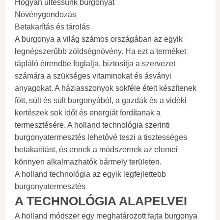
Hogyan ültessünk burgonyát
Növénygondozás
Betakarítás és tárolás
A burgonya a világ számos országában az egyik
legnépszerűbb zöldségnövény. Ha ezt a terméket
tápláló étrendbe foglalja, biztosítja a szervezet
számára a szükséges vitaminokat és ásványi
anyagokat. A háziasszonyok sokféle ételt készítenek
főtt, sült és sült burgonyából, a gazdák és a vidéki
kertészek sok időt és energiát fordítanak a
termesztésére. A holland technológia szerinti
burgonyatermesztés lehetővé teszi a tisztességes
betakarítást, és ennek a módszernek az elemei
könnyen alkalmazhatók bármely területen.
A holland technológia az egyik legfejlettebb
burgonyatermesztés
A TECHNOLÓGIA ALAPELVEI
A holland módszer egy meghatározott fajta burgonya