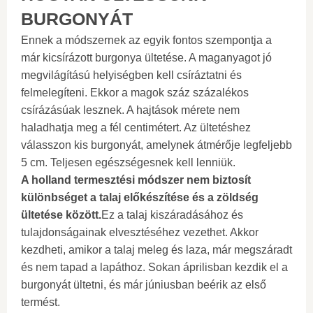
BURGONYÁT
Ennek a módszernek az egyik fontos szempontja a
már kicsírázott burgonya ültetése. A maganyagot jó
megvilágítású helyiségben kell csíráztatni és
felmelegíteni. Ekkor a magok száz százalékos
csírázásúak lesznek. A hajtások mérete nem
haladhatja meg a fél centimétert. Az ültetéshez
válasszon kis burgonyát, amelynek átmérője legfeljebb
5 cm. Teljesen egészségesnek kell lenniük.
A holland termesztési módszer nem biztosít
különbséget a talaj előkészítése és a zöldség
ültetése között.
Ez a talaj kiszáradásához és
tulajdonságainak elvesztéséhez vezethet. Akkor
kezdheti, amikor a talaj meleg és laza, már megszáradt
és nem tapad a lapáthoz. Sokan áprilisban kezdik el a
burgonyát ültetni, és már júniusban beérik az első
termést.