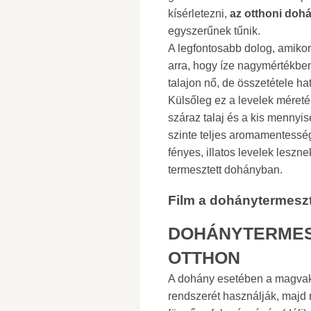
kísérletezni,
az otthoni doh
egyszerűnek tűnik.
A legfontosabb dolog, amikor
arra, hogy íze nagymértékben 
talajon nő, de összetétele ha
Külsőleg ez a levelek méreté
száraz talaj és a kis mennyi
szinte teljes aromamentessé
fényes, illatos levelek leszn
termesztett dohányban.
Film a dohánytermeszté
DOHÁNYTERME
OTTHON
A dohány esetében a magvakt
rendszerét használják, majd n