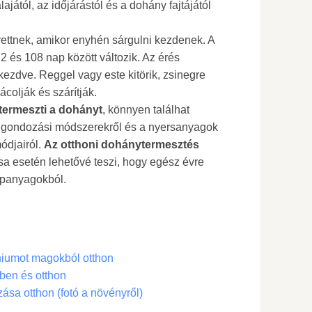
ajától, az időjárástól és a dohány fajtájától
érettnek, amikor enyhén sárgulni kezdenek. A
72 és 108 nap között változik. Az érés
 kezdve. Reggel vagy este kitörik, zsinegre
ácolják és szárítják.
termeszti a dohányt
, könnyen találhat
a gondozási módszerekről és a nyersanyagok
ódjairól.
Az otthoni dohánytermesztés
sa esetén lehetővé teszi, hogy egész évre
apanyagokból.
iumot magokból otthon
ben és otthon
ása otthon (fotó a növényről)