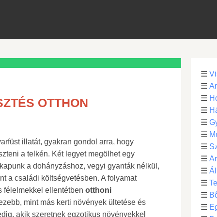
☰
Vi
☰
Ar
☰
Ho
ZTÉS OTTHON
☰
H
☰
G
☰
M
varfüst illatát, gyakran gondol arra, hogy
☰
S
teni a telkén. Két legyet megölhet egy
☰
Ar
t kapunk a dohányzáshoz, vegyi gyanták nélkül,
☰
Ál
ent a családi költségvetésben. A folyamat
☰
Te
 félelmekkel ellentétben
otthoni
☰
B
zebb, mint más kerti növények ültetése és
☰
E
ig, akik szeretnek egzotikus növényekkel