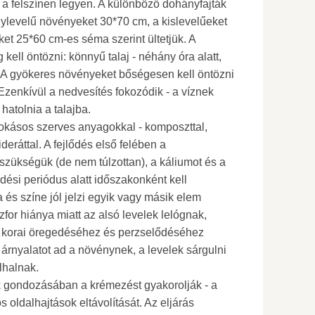
 a felszínen legyen. A különböző dohányfajták
agylevelű növényeket 30*70 cm, a kislevelűeket
et 25*60 cm-es séma szerint ültetjük. A
g kell öntözni: könnyű talaj - néhány óra alatt,
t. A gyökeres növényeket bőségesen kell öntözni
. Ezenkívül a nedvesítés fokozódik - a víznek
hatolnia a talajba.
kásos szerves anyagokkal - komposzttal,
ideráttal. A fejlődés első felében a
zükségük (de nem túlzottan), a káliumot és a
edési periódus alatt időszakonként kell
a és színe jól jelzi egyik vagy másik elem
zfor hiánya miatt az alsó levelek lelógnak,
l korai öregedéséhez és perzselődéséhez
 árnyalatot ad a növénynek, a levelek sárgulni
lhalnak.
ondozásában a krémezést gyakorolják - a
s oldalhajtások eltávolítását. Az eljárás