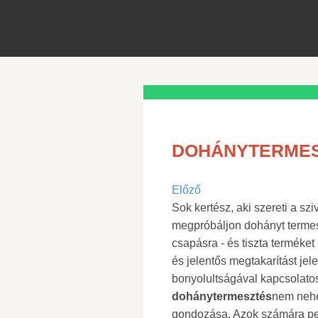
DOHÁNYTERMES
Előző
Sok kertész, aki szereti a szi
megpróbáljon dohányt termesz
csapásra - és tiszta terméke
és jelentős megtakarítást jel
bonyolultságával kapcsolatos
dohánytermesztés
nem nehe
gondozása. Azok számára ped