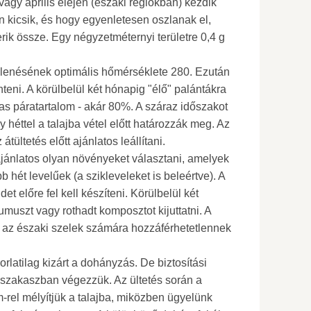
vagy április elején (északi régiókban) kezdik
 kicsik, és hogy egyenletesen oszlanak el,
ik össze. Egy négyzetméternyi területre 0,4 g
lenésének optimális hőmérséklete 280. Ezután
teni. A körülbelül két hónapig "élő" palántákra
s páratartalom - akár 80%. A száraz időszakot
héttel a talajba vétel előtt határozzák meg. Az
tültetés előtt ajánlatos leállítani.
t ajánlatos olyan növényeket választani, amelyek
b hét levelűek (a szikleveleket is beleértve). A
t előre fel kell készíteni. Körülbelül két
humuszt vagy rothadt komposztot kijuttatni. A
k az északi szelek számára hozzáférhetetlennek
rlatilag kizárt a dohányzás. De biztosítási
 szakaszban végezzük. Az ültetés során a
m-rel mélyítjük a talajba, miközben ügyelünk