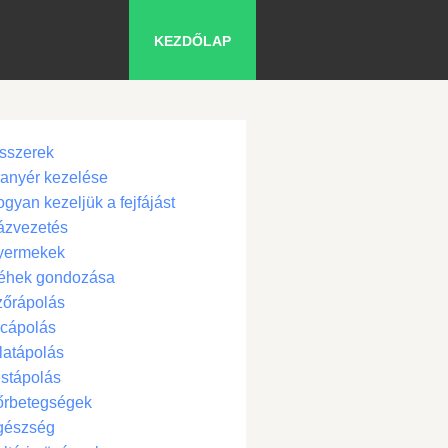
KEZDŐLAP
sszerek
anyér kezelése
gyan kezeljük a fejfájást
ázvezetés
yermekek
éhek gondozása
zőrápolás
cápolás
latápolás
stápolás
őrbetegségek
gészség