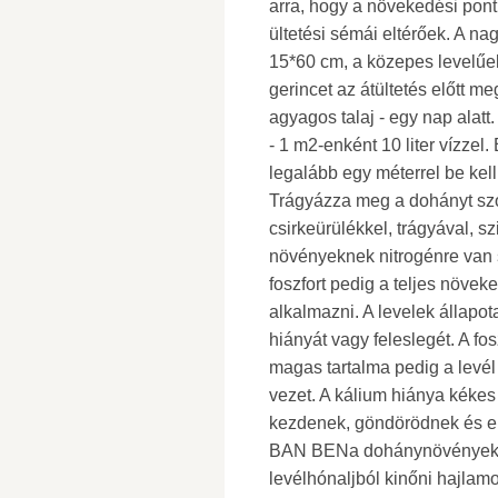
arra, hogy a növekedési pont
ültetési sémái eltérőek. A n
15*60 cm, a közepes levelűek
gerincet az átültetés előtt me
agyagos talaj - egy nap alat
- 1 m2-enként 10 liter vízzel
legalább egy méterrel be kell 
Trágyázza meg a dohányt szo
csirkeürülékkel, trágyával, sz
növényeknek nitrogénre van s
foszfort pedig a teljes növek
alkalmazni. A levelek állapot
hiányát vagy feleslegét. A fos
magas tartalma pedig a levé
vezet. A kálium hiánya kékes
kezdenek, göndörödnek és e
BAN BENa dohánynövények g
levélhónaljból kinőni hajlamo