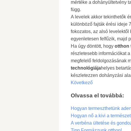
mértéke a dohányültetvény tal
függ.
A levelek akkor tekinthetők 
különböző fajták érési ideje 
fokozatos, az alsó levelektől
egyenletesen felfűzik, majd p
Ha úgy döntött, hogy
otthon 
részletesebb információkat 
megfelelő feldolgozásának m
technológiája
helyes betartá
készletezzen dohányzási al
Következő
Olvassa el továbbá:
Hogyan termeszthetünk aden
Hogyan nő a kivi a természet
A verbéna ültetése és gondoz
Tipp Formázzunk otthon!