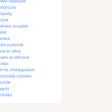
ltéri növények
ohányzás
zépség
yulak
lináris receptek
ürdő
anikűr
bil eszközök
vat és stílus
ppek az otthonra
vítás
rt és zöldségeskert
zvezeték-szerelés
isznók
ogyás
chnika