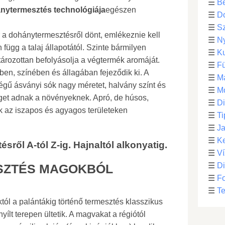
☰
Be
ánytermesztés technológiája
egészen
☰
D
☰
S
 a dohánytermesztésről dönt, emlékeznie kell
☰
N
függ a talaj állapotától. Szinte bármilyen
☰
Ku
tározottan befolyásolja a végtermék aromáját.
☰
F
ben, színében és állagában fejeződik ki. A
☰
M
ségű ásványi sók nagy méretet, halvány színt és
☰
Mo
get adnak a növényeknek. Apró, de húsos,
☰
Di
ek az iszapos és agyagos területeken
☰
Ti
☰
Ja
☰
Ke
sről A-tól Z-ig. Hajnaltól alkonyatig.
☰
Ví
☰
D
SZTÉS MAGOKBÓL
☰
F
☰
Te
ól a palántákig történő termesztés klasszikus
yílt terepen ültetik. A magvakat a régiótól