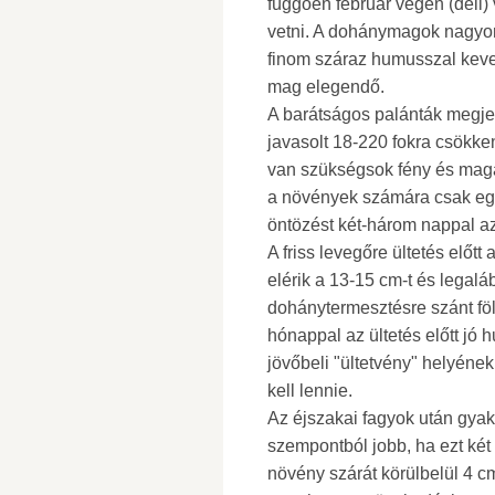
függően február végén (déli) 
vetni. A dohánymagok nagyon
finom száraz humusszal kever
mag elegendő.
A barátságos palánták megje
javasolt 18-220 fokra csökken
van szükségsok fény és maga
a növények számára csak egy 
öntözést két-három nappal az á
A friss levegőre ültetés előt
elérik a 13-15 cm-t és legaláb
dohánytermesztésre szánt földe
hónappal az ültetés előtt jó 
jövőbeli "ültetvény" helyéne
kell lennie.
Az éjszakai fagyok után gyako
szempontból jobb, ha ezt két
növény szárát körülbelül 4 c