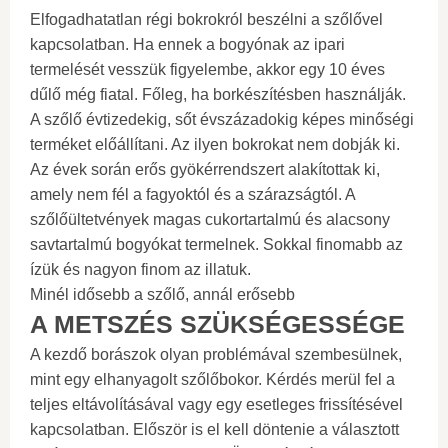
Elfogadhatatlan régi bokrokról beszélni a szőlővel
kapcsolatban. Ha ennek a bogyónak az ipari
termelését vesszük figyelembe, akkor egy 10 éves
dűlő még fiatal. Főleg, ha borkészítésben használják.
A szőlő évtizedekig, sőt évszázadokig képes minőségi
terméket előállítani. Az ilyen bokrokat nem dobják ki.
Az évek során erős gyökérrendszert alakítottak ki,
amely nem fél a fagyoktól és a szárazságtól. A
szőlőültetvények magas cukortartalmú és alacsony
savtartalmú bogyókat termelnek. Sokkal finomabb az
ízük és nagyon finom az illatuk.
Minél idősebb a szőlő, annál erősebb
A METSZÉS SZÜKSÉGESSÉGE
A kezdő borászok olyan problémával szembesülnek,
mint egy elhanyagolt szőlőbokor. Kérdés merül fel a
teljes eltávolításával vagy egy esetleges frissítésével
kapcsolatban. Először is el kell döntenie a választott