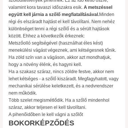
szőlőültetvények pihennek. Ez az idő késő őszre,
valamint kora tavaszi időszakra esik.
A metszéssel
együtt kell járnia a szőlő megfiatalításával.
Minden
régi és elszáradt hajtást el kell távolítani. Nem nehéz
különbséget tenni a régi szőlő és a sérült hajtások
között. Ehhez a következők érkeznek:
Metszőolló segítségével (használhat éles kést)
menekülési vágást végeznek, ami kétségesnek tűnik.
Ha zöld szín van a vágáson, akkor azt mondhatjuk,
hogy a növény élénk, és hagyni kell.
Ha a szakasz száraz, nincs zöldre festve, akkor nem
lehet kétséges - a szőlő kiszáradt. Megfagyhatott, vagy
mechanikai sérülése keletkezett, és a nedvrendszer
nem működik.
Több szelet megismétlődik. Ha a szőlő mindenhol
száraz, akkor teljesen el kell távolítani.
A pihenőidőben le kell vágni a szőlőt
BOKORKÉPZŐDÉS