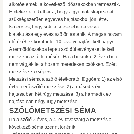
alkotóelemek, a következő időszakokban termesztik.
Emlékeztetni kell arra, hogy a gyümölcskapcsolat
szükségszerűen egyéves hajtásokból jön létre.
Ismeretes, hogy sok fajta esetében a vesék
kialakulása egy éves szőlőn történik. A magas hozam
eléréséhez körülbelül 10 tavalyi hajtást kell hagyni.
A termőidőszakba lépett szőlőültetvényeket le kell
metszeni az új termésért. Ha a bokrokat 2 éven belül
nem vágják le, a hozam meredeken csökken. Ezért
metszés szükséges.
Metszési séma a szőlő életkorától függően: 1) az első
évben érő szőlő metszése, 2) a második év
hajtásaiban két rügy metszése, 3) a harmadik év
hajtásaiban négy rügy metszése
SZŐLŐMETSZÉSI SÉMA
Ha a szőlő 3 éves, a 4. év tavaszáig a metszés a
következő séma szerint történik: