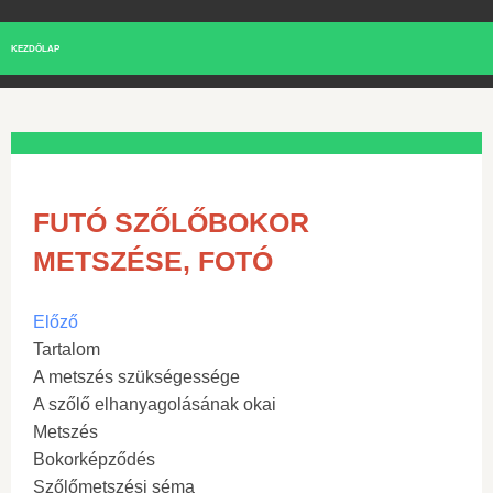
KEZDŐLAP
FUTÓ SZŐLŐBOKOR
METSZÉSE, FOTÓ
Előző
Tartalom
A metszés szükségessége
A szőlő elhanyagolásának okai
Metszés
Bokorképződés
Szőlőmetszési séma