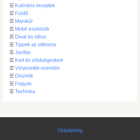
☰
Kulináris receptek
☰
Fürdő
☰
Manikűr
☰
Mobil eszközök
☰
Divat és stílus
☰
Tippek az otthonra
☰
Javítás
☰
Kert és zöldségeskert
☰
Vízvezeték-szerelés
☰
Disznók
☰
Fogyás
☰
Technika
Oldaltérkép