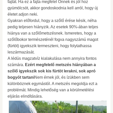
fajtát. Ha ez a fajta megfelel Önnek és jól hoz
gyümölcsöt, akkor gondoskodnia kell arról, hogy új
életet adjon neki.
Gyakran előfordul, hogy a szőlő érése késik, néha
pedig teljesen hiányzik. Az esetek 90%-ában teljes
hiánya van a szőlőmetszésnek. Ismeretes, hogy a
szőlőbokor természeténél fogva nagyszámú magot
(fürtöt) igyekszik termeszteni, hogy folytathassa
leszármazását.
A lédús magzatvíz kialakulása nem annyira fontos
számára.
Ezért megfelelő metszés hiányában a
szőlő igyekszik sok kis fürtöt lerakni, sok apró
bogyót tartani
Nem érnek jól, és ízükben sem
különböznek egymástól. A metszés megoldja ezt a
problémát. Mindig lehetőség van a körülmetélési
eljárás elindítására.