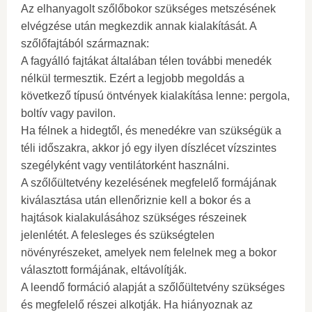
Az elhanyagolt szőlőbokor szükséges metszésének
elvégzése után megkezdik annak kialakítását. A
szőlőfajtából származnak:
A fagyálló fajtákat általában télen további menedék
nélkül termesztik. Ezért a legjobb megoldás a
következő típusú öntvények kialakítása lenne: pergola,
boltív vagy pavilon.
Ha félnek a hidegtől, és menedékre van szükségük a
téli időszakra, akkor jó egy ilyen díszlécet vízszintes
szegélyként vagy ventilátorként használni.
A szőlőültetvény kezelésének megfelelő formájának
kiválasztása után ellenőriznie kell a bokor és a
hajtások kialakulásához szükséges részeinek
jelenlétét. A felesleges és szükségtelen
növényrészeket, amelyek nem felelnek meg a bokor
választott formájának, eltávolítják.
A leendő formáció alapját a szőlőültetvény szükséges
és megfelelő részei alkotják. Ha hiányoznak az