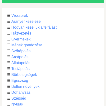
☰
Visszerek
☰
Aranyér kezelése
☰
Hogyan kezeljük a fejfájást
☰
Házvezetés
☰
Gyermekek
☰
Méhek gondozása
☰
Szőrápolás
☰
Arcápolás
☰
Állatápolás
☰
Testápolás
☰
Bőrbetegségek
☰
Egészség
☰
Beltéri növények
☰
Dohányzás
☰
Szépség
☰
Nyulak