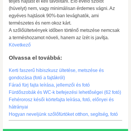
teljes hajtást el kell távolítani. Élő évelő szőlőt
(hüvelyt) nem, vagy minimálisan érdemes vágni. Az
egyéves hajtások 90%-ban levághatók, ami
természetes és nem okoz kárt.
A szőlőültetvények időben történő metszése nemcsak
a terméshozamot növeli, hanem az ízét is javítja.
Következő
Olvassa el továbbá:
Kerti faszerű hibiszkusz ültetése, metszése és
gondozása (fotó a fajtákról)
Fáraó fürj fajta leírása, jellemzői és fotó
Fürdőszobák és WC-k befejezési lehetőségei (62 fotó)
Fehérorosz késői körtefajta leírása, fotó, előnyei és
hátrányai
Hogyan neveljünk szőlőfürtöket otthon, segítség, fotó