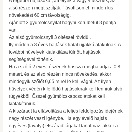
A régebbi hajtásokat, amelyek 3 vagy 4 lesznek, az
alsó részen megtisztítják. Távolítson el minden kis
növekedést 60 cm távolságig.
Ajánlott 2 gyümölcsnyilat hagyni,körülbelül 8 pontja
van.
Az alsó gyümölcsnyíl 3 öltéssel rövidül.
Ily módon a 3 éves hajtások fiatal ujjakká alakulnak. A
további hüvelyek kialakítása túlnőtt hajtások
segítségével történik.
Ha a szőlő 2 éves részének hossza meghaladja a 0,8
métert, és az alsó részén nincs növekedés, akkor
mindegyik szőlőt 0,65 m-rel le kell vágni. Az ilyen
hüvelyek végén kifejlődő hajtásoknak kell lenniük alvó
rügyekből. Ősszel gyümölcskapcsolatokat kell
kialakítaniuk.
A kiszáradt fa eltávolítása a teljes feldolgozás idejének
nagy részét veszi igénybe. Ha egy évelő hajtás
egyéves (tavalyi) elszáradt ágakat tartalmaz, akkor a