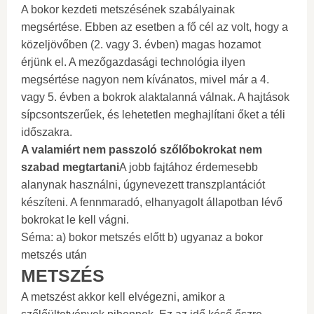
A bokor kezdeti metszésének szabályainak
megsértése. Ebben az esetben a fő cél az volt, hogy a
közeljövőben (2. vagy 3. évben) magas hozamot
érjünk el. A mezőgazdasági technológia ilyen
megsértése nagyon nem kívánatos, mivel már a 4.
vagy 5. évben a bokrok alaktalanná válnak. A hajtások
sípcsontszerűek, és lehetetlen meghajlítani őket a téli
időszakra.
A valamiért nem passzoló szőlőbokrokat nem
szabad megtartani
A jobb fajtához érdemesebb
alanynak használni, úgynevezett transzplantációt
készíteni. A fennmaradó, elhanyagolt állapotban lévő
bokrokat le kell vágni.
Séma: a) bokor metszés előtt b) ugyanaz a bokor
metszés után
METSZÉS
A metszést akkor kell elvégezni, amikor a