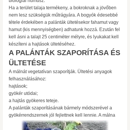
biológiai humusz.
Ha a terület talaja termékeny, a bokroknak a jövőben
nem lesz szükségük műtrágyára. A bogyók édesebbé
tétele érdekében a palánták ültetésekor fahamut vagy
hamut (kis mennyiségben) adhatunk hozzá. Ezután fel
kell ásni a talajt 25 centiméter mélyre, és lyukakat kell
készíteni a hajtások ültetéséhez.
A PALÁNTÁK SZAPORÍTÁSA ÉS
ÜLTETÉSE
A málnát vegetatívan szaporítják. Ültetési anyagok
felhasználásához:
hajtások;
gyökér utódai;
a hajtás gyökeres teteje.
A palánták szaporításának bármely módszerével a
gyökérrendszernek jól fejlettnek kell lennie. A málna