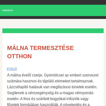
KEZDŐLAP
MÁLNA TERMESZTÉSE
OTTHON
Előző
A málna évelő cserje. Gyümölcsei az emberi szervezet
számára hasznos és tápláló elemeket tartalmaznak.
Lázcsillapító hatásuk van megfázásos tünetek esetén.
Segítenek a vérszegénység és a magas vérnyomás
esetén. A friss és szárított bogyókat infúziók vagy
főzetek formájában használják. A növekedés és a