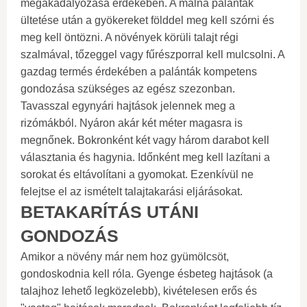
megakadályozása érdekében. A málna palánták
ültetése után a gyökereket földdel meg kell szórni és
meg kell öntözni. A növények körüli talajt régi
szalmával, tőzeggel vagy fűrészporral kell mulcsolni. A
gazdag termés érdekében a palánták kompetens
gondozása szükséges az egész szezonban.
Tavasszal egynyári hajtások jelennek meg a
rizómákból. Nyáron akár két méter magasra is
megnőnek. Bokronként két vagy három darabot kell
választania és hagynia. Időnként meg kell lazítani a
sorokat és eltávolítani a gyomokat. Ezenkívül ne
felejtse el az ismételt talajtakarási eljárásokat.
BETAKARÍTÁS UTÁNI
GONDOZÁS
Amikor a növény már nem hoz gyümölcsöt,
gondoskodnia kell róla. Gyenge ésbeteg hajtások (a
talajhoz lehető legközelebb), kivételesen erős és