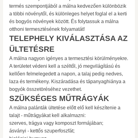
termés szempontjából a málna kedvezően különbözik
a többi növénytől, és különleges helyet foglal el a kerti
és bogyós növények között. És folytassuk a málna
otthoni termesztésének folyamatát!
TELEPHELY KIVÁLASZTÁSA AZ
ÜLTETÉSRE
A málna nagyon igényes a termesztési körülményekre.
A területet védeni kell a széltől, jó megvilágítású és
kellően felmelegedett a napon, a talaj pedig nedves,
laza és termékeny. Kiszáradása és tápanyaghiánya a
bogyók összetöréséhez vezethet.
SZÜKSÉGES MŰTRÁGYÁK
A málna palánták ültetése előtt elő kell készítenie a
talajt - műtrágyákat kell alkalmazni:
szerves, trágya vagy komposzt formájában;
ásványi - kettős szuperfoszfát;