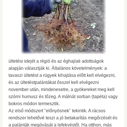
ültetési idejét a régió és az éghajlati adottságok
alapján választják ki. Általános követelmények: a
tavaszi ültetést a rügyek kihajtása előtt kell elvégezni,
és az ültetéstpalántákat ősszel kell elvégezni
november után, mindenesetre, a gyökereket meg kell
szórni humusz és tőzeg. A málnát sorban (tapéta) vagy
bokros módon termesztik.
Az első módszert "előnyösnek" tekintik. A rácsos
rendszer lehetővé teszi a jó betakarítás megőrzését és
a palánták megóvását a lefekvéstől. Ha otthon, más