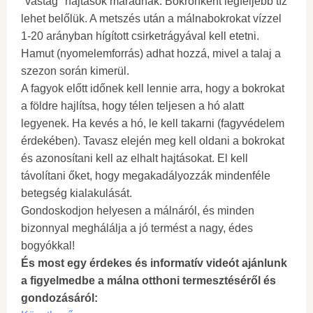
"vastag" hajtások maradnak. Bokronként legfeljebb tíz
lehet belőlük. A metszés után a málnabokrokat vízzel
1-20 arányban hígított csirketrágyával kell etetni.
Hamut (nyomelemforrás) adhat hozzá, mivel a talaj a
szezon során kimerül.
A fagyok előtt időnek kell lennie arra, hogy a bokrokat
a földre hajlítsa, hogy télen teljesen a hó alatt
legyenek. Ha kevés a hó, le kell takarni (fagyvédelem
érdekében). Tavasz elején meg kell oldani a bokrokat
és azonosítani kell az elhalt hajtásokat. El kell
távolítani őket, hogy megakadályozzák mindenféle
betegség kialakulását.
Gondoskodjon helyesen a málnáról, és minden
bizonnyal meghálálja a jó termést a nagy, édes
bogyókkal!
És most egy érdekes és informatív videót ajánlunk
a figyelmedbe a málna otthoni termesztéséről és
gondozásáról: