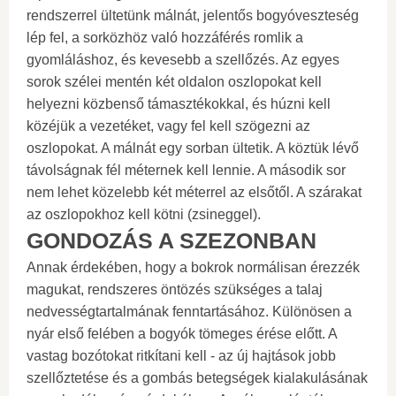
rendszerrel ültetünk málnát, jelentős bogyóveszteség
lép fel, a sorközhöz való hozzáférés romlik a
gyomláláshoz, és kevesebb a szellőzés. Az egyes
sorok szélei mentén két oldalon oszlopokat kell
helyezni közbenső támasztékokkal, és húzni kell
közéjük a vezetéket, vagy fel kell szögezni az
oszlopokat. A málnát egy sorban ültetik. A köztük lévő
távolságnak fél méternek kell lennie. A második sor
nem lehet közelebb két méterrel az elsőtől. A szárakat
az oszlopokhoz kell kötni (zsineggel).
GONDOZÁS A SZEZONBAN
Annak érdekében, hogy a bokrok normálisan érezzék
magukat, rendszeres öntözés szükséges a talaj
nedvességtartalmának fenntartásához. Különösen a
nyár első felében a bogyók tömeges érése előtt. A
vastag bozótokat ritkítani kell - az új hajtások jobb
szellőztetése és a gombás betegségek kialakulásának