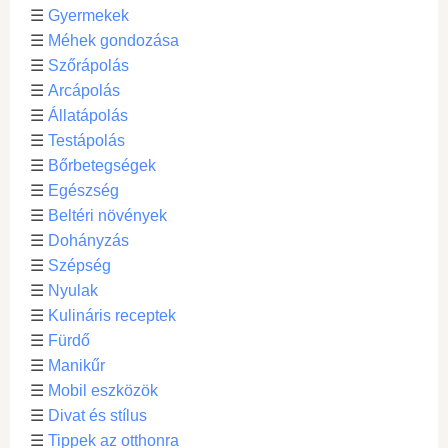
☰
Gyermekek
☰
Méhek gondozása
☰
Szőrápolás
☰
Arcápolás
☰
Állatápolás
☰
Testápolás
☰
Bőrbetegségek
☰
Egészség
☰
Beltéri növények
☰
Dohányzás
☰
Szépség
☰
Nyulak
☰
Kulináris receptek
☰
Fürdő
☰
Manikűr
☰
Mobil eszközök
☰
Divat és stílus
☰
Tippek az otthonra