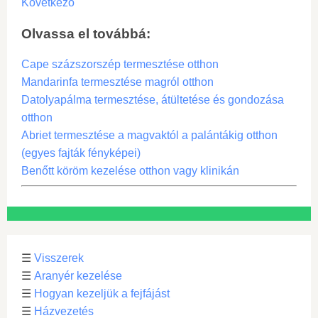
Következő
Olvassa el továbbá:
Cape százszorszép termesztése otthon
Mandarinfa termesztése magról otthon
Datolyapálma termesztése, átültetése és gondozása
otthon
Abriet termesztése a magvaktól a palántákig otthon
(egyes fajták fényképei)
Benőtt köröm kezelése otthon vagy klinikán
☰
Visszerek
☰
Aranyér kezelése
☰
Hogyan kezeljük a fejfájást
☰
Házvezetés