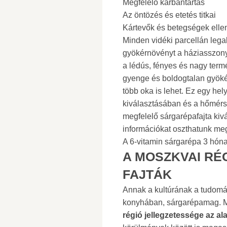
Megfelelő karbantartás
Az öntözés és etetés titkai
Kártevők és betegségek elle
Minden vidéki parcellán lega
gyökérnövényt a háziasszonyo
a lédús, fényes és nagy term
gyenge és boldogtalan gyök
több oka is lehet. Ez egy helyt
kiválasztásában és a hőmérsé
megfelelő sárgarépafajta ki
információkat oszthatunk me
A 6-vitamin sárgarépa 3 hónap
A MOSZKVAI RÉ
FAJTÁK
Annak a kultúrának a tudomá
konyhában, sárgarépamag. M
régió jellegzetessége az a