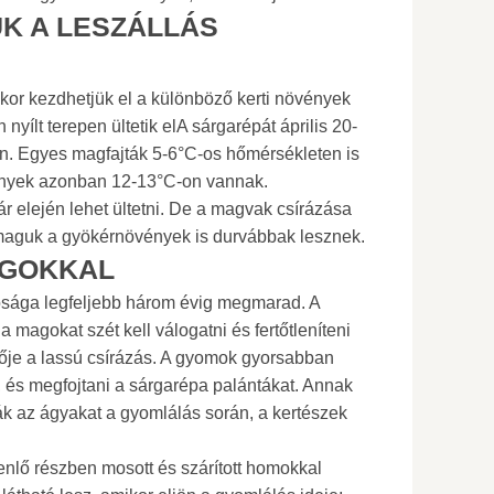
K A LESZÁLLÁS
kor kezdhetjük el a különböző kerti növények
 nyílt terepen ültetik elA sárgarépát április 20-
ban. Egyes magfajták 5-6°C-os hőmérsékleten is
ények azonban 12-13°C-on vannak.
r elején lehet ültetni. De a magvak csírázása
 maguk a gyökérnövények is durvábbak lesznek.
AGOKKAL
sága legfeljebb három évig megmarad. A
a magokat szét kell válogatni és fertőtleníteni
zője a lassú csírázás. A gyomok gyorsabban
 és megfojtani a sárgarépa palántákat. Annak
k az ágyakat a gyomlálás során, a kertészek
nlő részben mosott és szárított homokkal