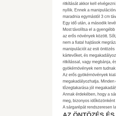
ritkítását akkor kell elvégezn
nyílik. Ennek a manipuláció
maradnia egymástól 3 cm táv
Egy idő után, a második levélp
Most távolítsa el a gyengébb
az erős növények között. Sőt
nem a fiatal hajtások megráz
manipulációt az esti öntözés
kártevőket, és megakadályozz
ritkítással, vagy megbánja, é
gyökérnövények nem tudnak 
Az erős gyökérnövények kiala
megakadályozhatja. Minden ön
tőzegtakarása jól megakadály
Annak érdekében, hogy a sárga
meg, bizonyos időközönként 
A sárgarépát rendszeresen lazí
AZ ÖNTÖZÉS ÉS 