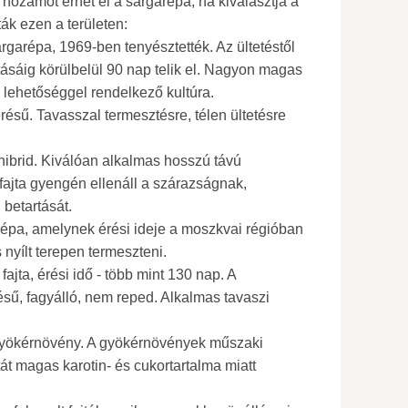
hozamot érhet el a sárgarépa, ha kiválasztja a
jták ezen a területen:
rgarépa, 1969-ben tenyésztették. Az ültetéstől
ásáig körülbelül 90 nap telik el. Nagyon magas
 lehetőséggel rendelkező kultúra.
érésű. Tavasszal termesztésre, télen ültetésre
hibrid. Kiválóan alkalmas hosszú távú
 A fajta gyengén ellenáll a szárazságnak,
 betartását.
répa, amelynek érési ideje a moszkvai régióban
nyílt terepen termeszteni.
ajta, érési idő - több mint 130 nap. A
sű, fagyálló, nem reped. Alkalmas tavaszi
gyökérnövény. A gyökérnövények műszaki
tát magas karotin- és cukortartalma miatt