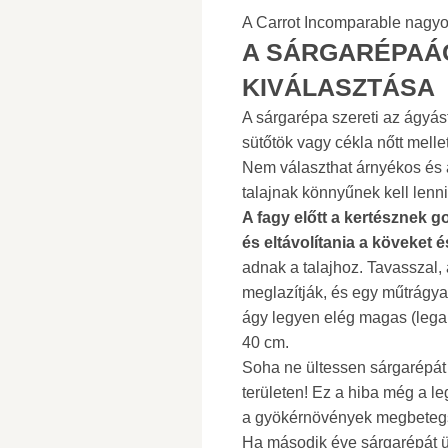
A Carrot Incomparable nagyo
A SÁRGARÉPAÁ
KIVÁLASZTÁSA
A sárgarépa szereti az ágyás
sütőtök vagy cékla nőtt mellet
Nem választhat árnyékos és a
talajnak könnyűnek kell lenni
A fagy előtt a kertésznek go
és eltávolítania a köveket 
adnak a talajhoz. Tavasszal, 
meglazítják, és egy műtrágy
ágy legyen elég magas (legal
40 cm.
Soha ne ültessen sárgarépát
területen! Ez a hiba még a le
a gyökérnövények megbetegs
Ha második éve sárgarépát ü