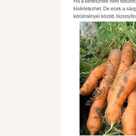
Ha a kertésznek nem tetszett a
kísérletezhet. De ezek a sár
körülményei között, bizonyít