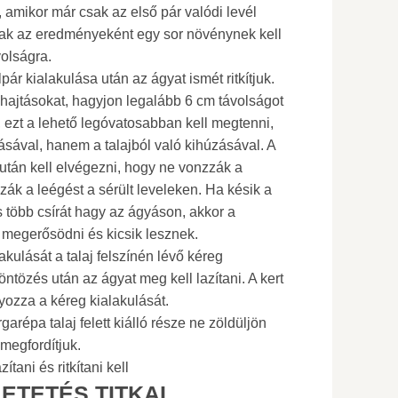
i, amikor már csak az első pár valódi levél
nak az eredményeként egy sor növénynek kell
olságra.
ár kialakulása után az ágyat ismét ritkítjuk.
 hajtásokat, hagyjon legalább 6 cm távolságot
, ezt a lehető legóvatosabban kell megtenni,
ásával, hanem a talajból való kihúzásával. A
 után kell elvégezni, hogy ne vonzzák a
ák a leégést a sérült leveleken. Ha késik a
s több csírát hagy az ágyáson, akkor a
megerősödni és kicsik lesznek.
kulását a talaj felszínén lévő kéreg
tözés után az ágyat meg kell lazítani. A kert
ozza a kéreg kialakulását.
répa talaj felett kiálló része ne zöldüljön
megfordítjuk.
tani és ritkítani kell
ETETÉS TITKAI