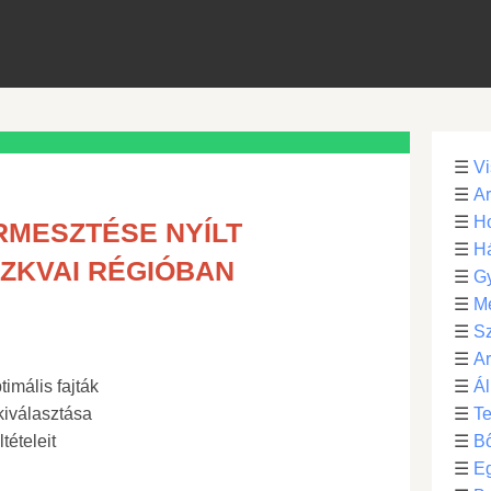
☰
Vi
☰
Ar
☰
Ho
MESZTÉSE NYÍLT
☰
H
ZKVAI RÉGIÓBAN
☰
G
☰
M
☰
S
☰
Ar
imális fajták
☰
Ál
kiválasztása
☰
Te
tételeit
☰
B
☰
E