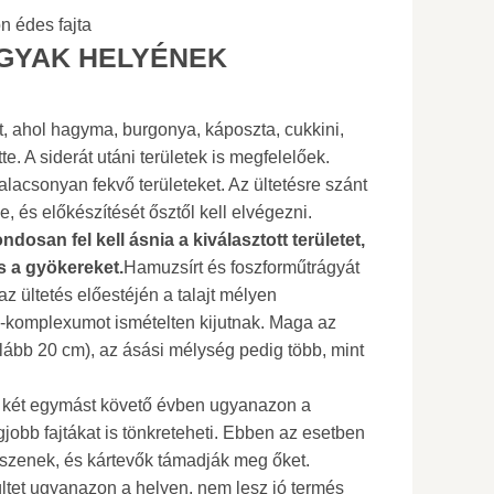
n édes fajta
GYAK HELYÉNEK
t, ahol hagyma, burgonya, káposzta, cukkini,
te. A siderát utáni területek is megfelelőek.
lacsonyan fekvő területeket. Az ültetésre szánt
e, és előkészítését ősztől kell elvégezni.
ndosan fel kell ásnia a kiválasztott területet,
és a gyökereket.
Hamuzsírt és foszforműtrágyát
az ültetés előestéjén a talajt mélyen
a-komplexumot ismételten kijutnak. Maga az
ább 20 cm), az ásási mélység pedig több, mint
 két egymást követő évben ugyanazon a
gjobb fajtákat is tönkreteheti. Ebben az esetben
zenek, és kártevők támadják meg őket.
ltet ugyanazon a helyen, nem lesz jó termés