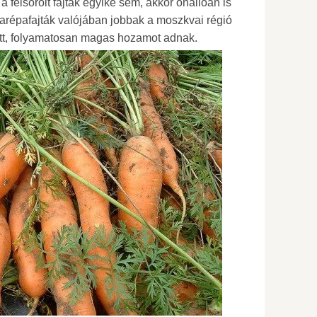
 felsorolt ​​fajták egyike sem, akkor önállóan is
garépafajták valójában jobbak a moszkvai régió
ott, folyamatosan magas hozamot adnak.