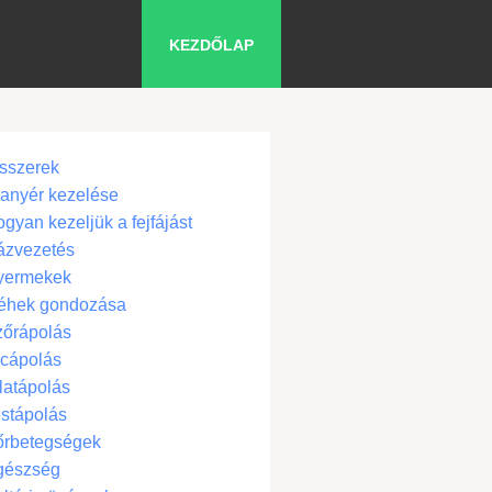
KEZDŐLAP
sszerek
anyér kezelése
gyan kezeljük a fejfájást
ázvezetés
yermekek
éhek gondozása
zőrápolás
cápolás
latápolás
stápolás
őrbetegségek
gészség