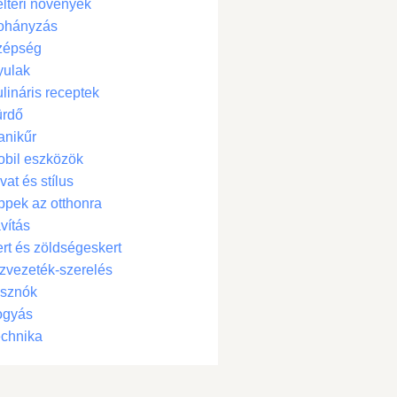
ltéri növények
ohányzás
zépség
yulak
lináris receptek
ürdő
anikűr
bil eszközök
vat és stílus
ppek az otthonra
vítás
rt és zöldségeskert
zvezeték-szerelés
isznók
ogyás
chnika