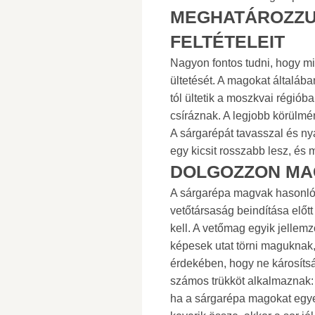
MEGHATÁROZZU
FELTÉTELEIT
Nagyon fontos tudni, hogy mi
ültetését. A magokat általában
tól ültetik a moszkvai régió
csíráznak. A legjobb körülm
A sárgarépát tavasszal és nyá
egy kicsit rosszabb lesz, és
DOLGOZZON M
A sárgarépa magvak hasonló
vetőtársaság beindítása előtt 
kell. A vetőmag egyik jellem
képesek utat törni maguknak,
érdekében, hogy ne károsítsá
számos trükköt alkalmaznak:
ha a sárgarépa magokat egye