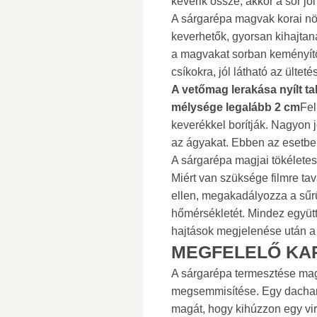
keverik össze, akkor a sor jól
A sárgarépa magvak korai növ
keverhetők, gyorsan kihajtana
a magvakat sorban keményítőp
csíkokra, jól látható az ültet
A vetőmag lerakása nyílt t
mélysége legalább 2 cm
Fel
keverékkel borítják. Nagyon j
az ágyakat. Ebben az esetbe
A sárgarépa magjai tökéletese
Miért van szüksége filmre ta
ellen, megakadályozza a sűrű 
hőmérsékletét. Mindez együtt 
hajtások megjelenése után a f
MEGFELELŐ KA
A sárgarépa termesztése mag
megsemmisítése. Egy dachan
magát, hogy kihúzzon egy vir