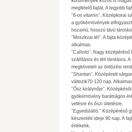
körülmények között is magas 
megfelelő fajtát. A legjobb fa
"6-os vitamin". Középkorai sá
a gyökérnövények elfogyaszt
hozamú, hosszú távú tárolási
"Moszkvai tél". A fajta közép
alkalmas.
"Callisto". Nagy középérésű 
szállításra és téli tárolásra.
megköveteli az öntözési rend
"Shantan". Középérett sárga
változik70-120 nap. Alkalmas 
"Ősz királynője". Középkésői f
gyökérnövény barátságos éré
vetésre és őszi ültetésre.
"Egyedülálló." Középérésű 
készenléti ideje 90 nap. A faj
értékelik.