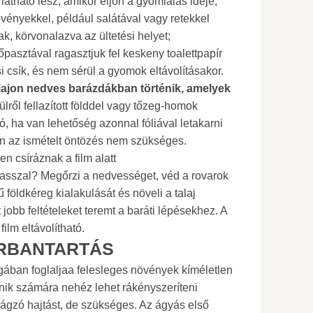
 látható lesz, amikor eljön a gyomlálás ideje;
ényekkel, például salátával vagy retekkel
k, körvonalazva az ültetési helyet;
asztával ragasztjuk fel keskeny toalettpapír
ési csík, és nem sérül a gyomok eltávolításakor.
alajon nedves barázdákban történik, amelyek
ülről fellazított földdel vagy tőzeg-homok
ó, ha van lehetőség azonnal fóliával letakarni
n az ismételt öntözés nem szükséges.
n csíráznak a film alatt
vasszal? Megőrzi a nedvességet, véd a rovarok
földkéreg kialakulását és növeli a talaj
jobb feltételeket teremt a baráti lépésekhez. A
ilm eltávolítható.
RBANTARTÁS
ában foglaljaa felesleges növények kíméletlen
ik számára nehéz lehet rákényszeríteni
ágzó hajtást, de szükséges. Az ágyás első