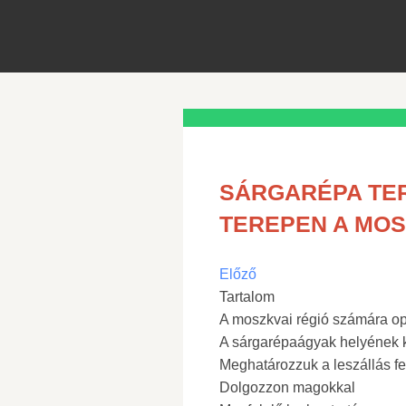
SÁRGARÉPA TER
TEREPEN A MOS
Előző
Tartalom
A moszkvai régió számára opt
A sárgarépaágyak helyének 
Meghatározzuk a leszállás fel
Dolgozzon magokkal