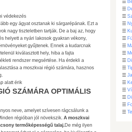
☰
Be
☰
D
ni védekezés
☰
S
lább egy ágyat osztanak ki sárgarépának. Ezt a
☰
N
k nagy tiszteletben tartják. De a baj az, hogy
☰
Ku
és helyett a nyári lakosok gyakran vékony,
☰
F
érnövényeket gyűjtenek. Ennek a kudarcnak
☰
M
elenül kiválasztott hely, hiba a fajta
☰
Mo
kleti rendszer megsértése. Ha érdekli a
☰
Di
választása a moszkvai régió számára, hasznos
☰
Ti
g.
☰
Ja
 alatt érik
☰
Ke
GIÓ SZÁMÁRA OPTIMÁLIS
☰
Ví
☰
D
☰
F
nyos neve, amelyet szívesen rágcsálunk a
☰
Te
inden régióban jól növekszik.
A moszkvai
lacsony termőképességű talaj.
De még ilyen