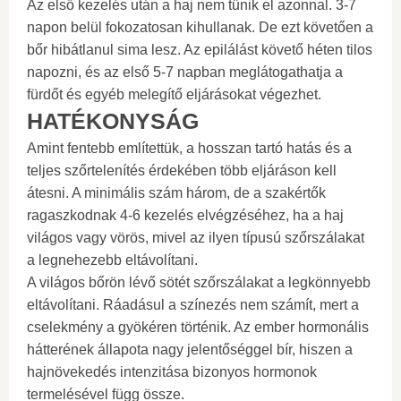
Az első kezelés után a haj nem tűnik el azonnal. 3-7
napon belül fokozatosan kihullanak. De ezt követően a
bőr hibátlanul sima lesz. Az epilálást követő héten tilos
napozni, és az első 5-7 napban meglátogathatja a
fürdőt és egyéb melegítő eljárásokat végezhet.
HATÉKONYSÁG
Amint fentebb említettük, a hosszan tartó hatás és a
teljes szőrtelenítés érdekében több eljáráson kell
átesni. A minimális szám három, de a szakértők
ragaszkodnak 4-6 kezelés elvégzéséhez, ha a haj
világos vagy vörös, mivel az ilyen típusú szőrszálakat
a legnehezebb eltávolítani.
A világos bőrön lévő sötét szőrszálakat a legkönnyebb
eltávolítani. Ráadásul a színezés nem számít, mert a
cselekmény a gyökéren történik. Az ember hormonális
hátterének állapota nagy jelentőséggel bír, hiszen a
hajnövekedés intenzitása bizonyos hormonok
termelésével függ össze.