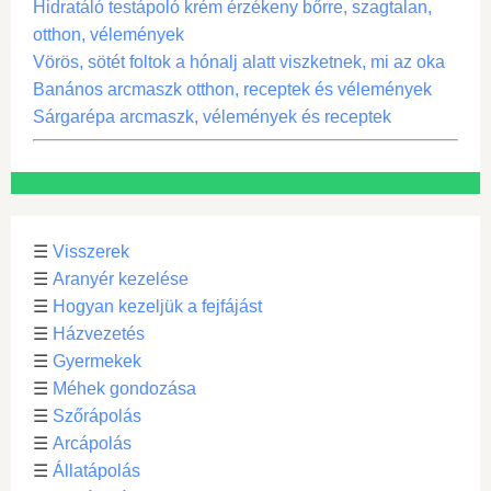
Hidratáló testápoló krém érzékeny bőrre, szagtalan,
otthon, vélemények
Vörös, sötét foltok a hónalj alatt viszketnek, mi az oka
Banános arcmaszk otthon, receptek és vélemények
Sárgarépa arcmaszk, vélemények és receptek
☰
Visszerek
☰
Aranyér kezelése
☰
Hogyan kezeljük a fejfájást
☰
Házvezetés
☰
Gyermekek
☰
Méhek gondozása
☰
Szőrápolás
☰
Arcápolás
☰
Állatápolás