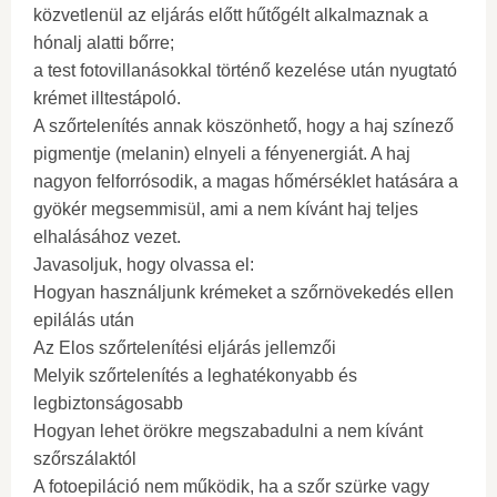
közvetlenül az eljárás előtt hűtőgélt alkalmaznak a
hónalj alatti bőrre;
a test fotovillanásokkal történő kezelése után nyugtató
krémet illtestápoló.
A szőrtelenítés annak köszönhető, hogy a haj színező
pigmentje (melanin) elnyeli a fényenergiát. A haj
nagyon felforrósodik, a magas hőmérséklet hatására a
gyökér megsemmisül, ami a nem kívánt haj teljes
elhalásához vezet.
Javasoljuk, hogy olvassa el:
Hogyan használjunk krémeket a szőrnövekedés ellen
epilálás után
Az Elos szőrtelenítési eljárás jellemzői
Melyik szőrtelenítés a leghatékonyabb és
legbiztonságosabb
Hogyan lehet örökre megszabadulni a nem kívánt
szőrszálaktól
A fotoepiláció nem működik, ha a szőr szürke vagy