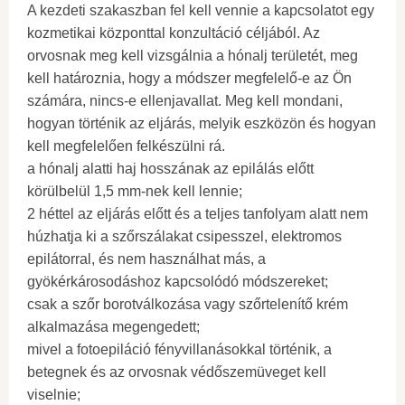
A kezdeti szakaszban fel kell vennie a kapcsolatot egy
kozmetikai központtal konzultáció céljából. Az
orvosnak meg kell vizsgálnia a hónalj területét, meg
kell határoznia, hogy a módszer megfelelő-e az Ön
számára, nincs-e ellenjavallat. Meg kell mondani,
hogyan történik az eljárás, melyik eszközön és hogyan
kell megfelelően felkészülni rá.
a hónalj alatti haj hosszának az epilálás előtt
körülbelül 1,5 mm-nek kell lennie;
2 héttel az eljárás előtt és a teljes tanfolyam alatt nem
húzhatja ki a szőrszálakat csipesszel, elektromos
epilátorral, és nem használhat más, a
gyökérkárosodáshoz kapcsolódó módszereket;
csak a szőr borotválkozása vagy szőrtelenítő krém
alkalmazása megengedett;
mivel a fotoepiláció fényvillanásokkal történik, a
betegnek és az orvosnak védőszemüveget kell
viselnie;