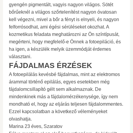
gyengén pigmentált, vagyis nagyon világos. Sötét
bőrűeknél a világos szőrtelenítést nagyon óvatosan
kell végezni, mivel a bőr a fényt is elnyeli, és nagyon
felforrósodhat, ami égési sérüléseket okozhat. A
kozmetikus feladata meghatározni az Ön színtípusát,
megérteni, hogy megfelelő-e Önnek a fotoepiláció, és
ha igen, a készülék melyik üzemmódját érdemes
választani.
FÁJDALMAS ÉRZÉSEK
A fotoepilálás kevésbé fájdalmas, mint az elektromos
árammal történő epilálás, egyes esetekben még
fájdalomcsillapító gélt sem alkalmaznak. De
mindenkinek más a fájdalomérzékenysége, így nem
mondható el, hogy az eljárás teljesen fájdalommentes.
Ezzel kapcsolatban a következő véleményeket
olvashatja.
Marina 23 éves, Szaratov