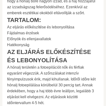
hogy a hónalj bőre nagyon izzad, és a haj hozzájárul
az izzadságszag felerősödéséhez. Ezenkívül az
emberek esztétikai okokból eltávolítják a szőrt.
TARTALOM:
Az eljárás előkészítése és lebonyolítása
Fájdalmas érzések
Előnyök és ellenjavallatok
Hatékonyság
AZ ELJÁRÁS ELŐKÉSZÍTÉSE
ÉS LEBONYOLÍTÁSA
A hónalj területén a fotoepilációt nők és férfiak
egyaránt végezzük. A szőrszálakat intenzív
fényimpulzusok érik, majd kihullanak. Időről időre két
hónalj fotoepilálása körülbelül 30 percig tart. Annak
érdekében, hogy a haj több évre leálljon, legalább 3
eljárást kell elvégezni. Az eljárások közötti
időintervallum 4-5 hét.