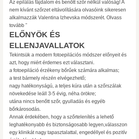
Az epilálás fájdalom és benőtt szőr nélkül valóság! A
nem kívánt szőrzet eltávolítására olvasóink sikeresen
alkalmazzák Valentina Izhevska módszerét. Olvass
tovább "
ELŐNYÖK ÉS
ELLENJAVALLATOK
Tekintsük a modern fotoepilációs módszer előnyeit és
azt, hogy miért érdemes ezt választani.
a fotoepiláció érzékeny bőrűek számára alkalmas;
a test bármely részén elvégezhető;
nagy hatékonyságú, a teljes kúra után a szőrszálak
növekedése leáll 3-5 évig, néha örökre;
utána nincs benőtt szőr, gyulladás és egyéb
bőrkárosodás.
Annak érdekében, hogy a szőrtelenítés a lehető
leghatékonyabb és biztonságosabb legyen,válasszon
egy klinikát nagy tapasztalattal, engedéllyel és pozitív