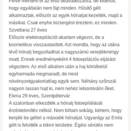
Félve mentem el az első beavatkozásra, de kiderült,
hogy egyáltalán nem fájt minden. Hűsítő gélt
alkalmaztak, először az egyik hónaljat kezelték, majd a
másikat. Csak enyhe bizsergést éreztem, ez minden.
Szvetlana 27 éves
Először elektroepilációt akartam végezni, de a
kozmetikus visszautasított. Azt mondta, hogy az utána
lévő hónalj begyulladhat a nagyszámú verejtékmirigy
miatt. Ennek eredményeként 4 fotoepilációs eljárást
végeztem. Az első alkalom után a haj körülbelül
egyharmada megmaradt, de most
növényzetgyakorlatilag egyik sem. Néhány szőrszál
nagyon lassan hajt ki, nem nehéz leborotválni őket.
Elena 29 éves, Szentpétervár
A szalonban elkezdték a hónalj fotoepilálását
érzéstelenítés nélkül. Nem bírtam sokáig, kértem, hogy
kenjék be géllel a második hónaljat. Ugyanígy az Emla
gélt is felvitték a bikini területre. Égési sérülés nem