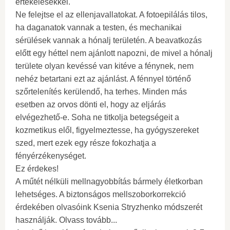
értékelésekkel.
Ne felejtse el az ellenjavallatokat. A fotoepilálás tilos,
ha daganatok vannak a testen, és mechanikai
sérülések vannak a hónalj területén. A beavatkozás
előtt egy héttel nem ajánlott napozni, de mivel a hónalj
területe olyan kevéssé van kitéve a fénynek, nem
nehéz betartani ezt az ajánlást. A fénnyel történő
szőrtelenítés kerülendő, ha terhes. Minden más
esetben az orvos dönti el, hogy az eljárás
elvégezhető-e. Soha ne titkolja betegségeit a
kozmetikus elől, figyelmeztesse, ha gyógyszereket
szed, mert ezek egy része fokozhatja a
fényérzékenységet.
Ez érdekes!
A műtét nélküli mellnagyobbítás bármely életkorban
lehetséges. A biztonságos mellszoborkorrekció
érdekében olvasóink Ksenia Stryzhenko módszerét
használják. Olvass tovább...