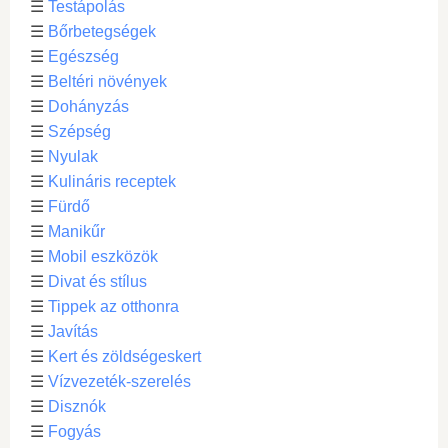
☰
Testápolás
☰
Bőrbetegségek
☰
Egészség
☰
Beltéri növények
☰
Dohányzás
☰
Szépség
☰
Nyulak
☰
Kulináris receptek
☰
Fürdő
☰
Manikűr
☰
Mobil eszközök
☰
Divat és stílus
☰
Tippek az otthonra
☰
Javítás
☰
Kert és zöldségeskert
☰
Vízvezeték-szerelés
☰
Disznók
☰
Fogyás