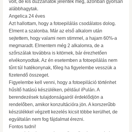
volt, de kis duzzanatok jelentek meg, azonban gyorsan
alábbhagytak.
Angelica 24 éves
Azt hallottam, hogy a fotoepilálás csodálatos dolog.
Elment a szalonba. Már az első alkalom után
sejtettem, hogy valami nem stimmel, a hajam 60%-a
megmaradt. Elmentem még 2 alkalomra, de a
szőrszálak továbbra is kitörnek, bár érezhetően
elvékonyodtak. Az én esetemben a fotoepilálás nem
tűnt túl hatékonynak, főleg ha figyelembe vesszük a
fizetendő összeget.
Figyelembe kell venni, hogy a fotoepiláció történhet
hűsítő hatású készüléken, például iPulán. A
berendezések tulajdonságairól érdeklődjön a
rendelőben, amikor konzultációra jön. A korszerűbb
készülékkel végzett kezelés kicsit többe kerülhet, de
egyáltalán nem fog fájdalmat érezni.
Fontos tudni!