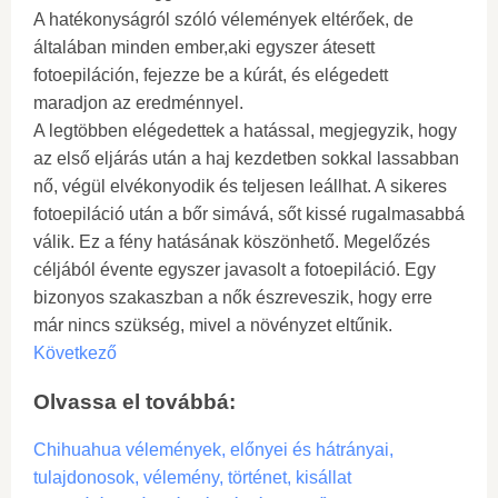
A hatékonyságról szóló vélemények eltérőek, de
általában minden ember,aki egyszer átesett
fotoepiláción, fejezze be a kúrát, és elégedett
maradjon az eredménnyel.
A legtöbben elégedettek a hatással, megjegyzik, hogy
az első eljárás után a haj kezdetben sokkal lassabban
nő, végül elvékonyodik és teljesen leállhat. A sikeres
fotoepiláció után a bőr simává, sőt kissé rugalmasabbá
válik. Ez a fény hatásának köszönhető. Megelőzés
céljából évente egyszer javasolt a fotoepiláció. Egy
bizonyos szakaszban a nők észreveszik, hogy erre
már nincs szükség, mivel a növényzet eltűnik.
Következő
Olvassa el továbbá:
Chihuahua vélemények, előnyei és hátrányai,
tulajdonosok, vélemény, történet, kisállat