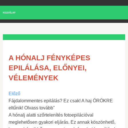
KEZDŐLAP
A HÓNALJ FÉNYKÉPES
EPILÁLÁSA, ELŐNYEI,
VÉLEMÉNYEK
Előző
Fájdalommentes epilálás? Ez csak! A haj ÖRÖKRE
eltűnik! Olvass tovább"
A hónalj alatti szőrtelenítés fotoepilációval
meglehetősen gyakori eljárás. Ez annak köszönhető,