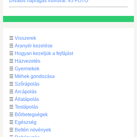
Divatos hajvágás frufruval. 45 FOTÓ
☰
Visszerek
☰
Aranyér kezelése
☰
Hogyan kezeljük a fejfájást
☰
Házvezetés
☰
Gyermekek
☰
Méhek gondozása
☰
Szőrápolás
☰
Arcápolás
☰
Állatápolás
☰
Testápolás
☰
Bőrbetegségek
☰
Egészség
☰
Beltéri növények