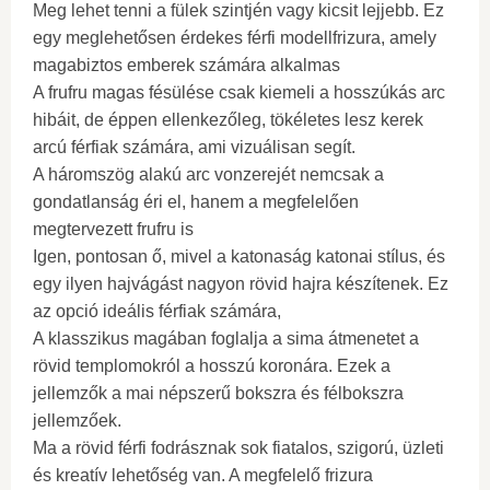
Meg lehet tenni a fülek szintjén vagy kicsit lejjebb. Ez
egy meglehetősen érdekes férfi modellfrizura, amely
magabiztos emberek számára alkalmas
A frufru magas fésülése csak kiemeli a hosszúkás arc
hibáit, de éppen ellenkezőleg, tökéletes lesz kerek
arcú férfiak számára, ami vizuálisan segít.
A háromszög alakú arc vonzerejét nemcsak a
gondatlanság éri el, hanem a megfelelően
megtervezett frufru is
Igen, pontosan ő, mivel a katonaság katonai stílus, és
egy ilyen hajvágást nagyon rövid hajra készítenek. Ez
az opció ideális férfiak számára,
A klasszikus magában foglalja a sima átmenetet a
rövid templomokról a hosszú koronára. Ezek a
jellemzők a mai népszerű bokszra és félbokszra
jellemzőek.
Ma a rövid férfi fodrásznak sok fiatalos, szigorú, üzleti
és kreatív lehetőség van. A megfelelő frizura