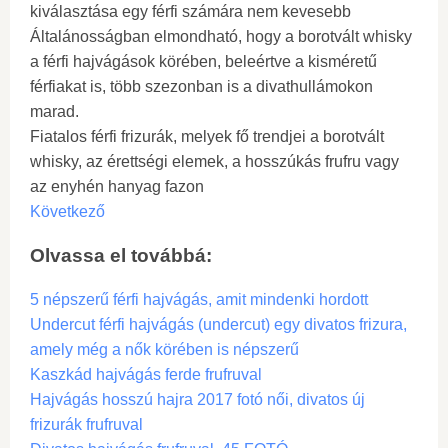
kiválasztása egy férfi számára nem kevesebb
Általánosságban elmondható, hogy a borotvált whisky
a férfi hajvágások körében, beleértve a kisméretű
férfiakat is, több szezonban is a divathullámokon
marad.
Fiatalos férfi frizurák, melyek fő trendjei a borotvált
whisky, az érettségi elemek, a hosszúkás frufru vagy
az enyhén hanyag fazon
Következő
Olvassa el továbbá:
5 népszerű férfi hajvágás, amit mindenki hordott
Undercut férfi hajvágás (undercut) egy divatos frizura,
amely még a nők körében is népszerű
Kaszkád hajvágás ferde frufruval
Hajvágás hosszú hajra 2017 fotó női, divatos új
frizurák frufruval