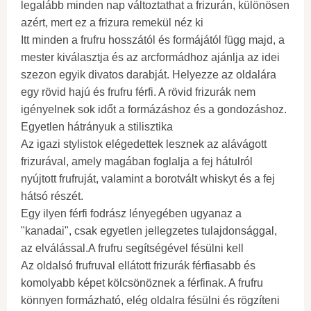
legalább minden nap változtathat a frizurán, különösen
azért, mert ez a frizura remekül néz ki
Itt minden a frufru hosszától és formájától függ majd, a
mester kiválasztja és az arcformádhoz ajánlja az idei
szezon egyik divatos darabját. Helyezze az oldalára
egy rövid hajú és frufru férfi. A rövid frizurák nem
igényelnek sok időt a formázáshoz és a gondozáshoz.
Egyetlen hátrányuk a stilisztika
Az igazi stylistok elégedettek lesznek az alávágott
frizurával, amely magában foglalja a fej hátulról
nyújtott frufruját, valamint a borotvált whiskyt és a fej
hátsó részét.
Egy ilyen férfi fodrász lényegében ugyanaz a
"kanadai", csak egyetlen jellegzetes tulajdonsággal,
az elválással.A frufru segítségével fésülni kell
Az oldalsó frufruval ellátott frizurák férfiasabb és
komolyabb képet kölcsönöznek a férfinak. A frufru
könnyen formázható, elég oldalra fésülni és rögzíteni