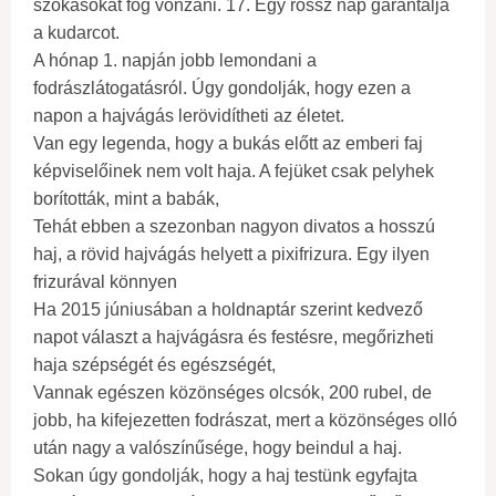
szokásokat fog vonzani. 17. Egy rossz nap garantálja
a kudarcot.
A hónap 1. napján jobb lemondani a
fodrászlátogatásról. Úgy gondolják, hogy ezen a
napon a hajvágás lerövidítheti az életet.
Van egy legenda, hogy a bukás előtt az emberi faj
képviselőinek nem volt haja. A fejüket csak pelyhek
borították, mint a babák,
Tehát ebben a szezonban nagyon divatos a hosszú
haj, a rövid hajvágás helyett a pixifrizura. Egy ilyen
frizurával könnyen
Ha 2015 júniusában a holdnaptár szerint kedvező
napot választ a hajvágásra és festésre, megőrizheti
haja szépségét és egészségét,
Vannak egészen közönséges olcsók, 200 rubel, de
jobb, ha kifejezetten fodrászat, mert a közönséges olló
után nagy a valószínűsége, hogy beindul a haj.
Sokan úgy gondolják, hogy a haj testünk egyfajta