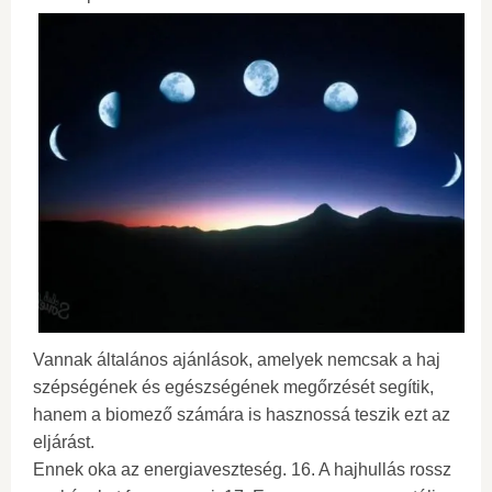
Vannak általános ajánlások, amelyek nemcsak a haj
szépségének és egészségének megőrzését segítik,
hanem a biomező számára is hasznossá teszik ezt az
eljárást.
Ennek oka az energiaveszteség. 16. A hajhullás rossz