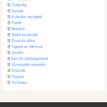
☰
Szépség
☰
Nyulak
☰
Kulináris receptek
☰
Fürdő
☰
Manikűr
☰
Mobil eszközök
☰
Divat és stílus
☰
Tippek az otthonra
☰
Javítás
☰
Kert és zöldségeskert
☰
Vízvezeték-szerelés
☰
Disznók
☰
Fogyás
☰
Technika