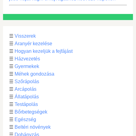
☰
Visszerek
☰
Aranyér kezelése
☰
Hogyan kezeljük a fejfájást
☰
Házvezetés
☰
Gyermekek
☰
Méhek gondozása
☰
Szőrápolás
☰
Arcápolás
☰
Állatápolás
☰
Testápolás
☰
Bőrbetegségek
☰
Egészség
☰
Beltéri növények
☰
Dohányzás