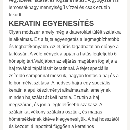
vegyszerek hatását és rögzíti a hatást. A gyógyszert is
lemossáknagy mennyiségű vízzel és csak ezután
feküdt.
KERATIN EGYENESÍTÉS
Olyan módszer, amely még a dauerolást túlélt szálakra
is alkalmas. Ez a fajta egyengetés a legmegbízhatóbb
és leghatékonyabb. Az eljárás tagadhatatlan előnye a
tartósság. A vélemények alapján a hatás legfeljebb 6
hónapig tart.Valójában az eljárás magában foglalja a
haj további táplálását keratinnal. A fejet speciális
zsíroldó samponnal mossuk, nagyon fontos a haj és a
fejbőr mélytisztítása. A nedves hajra egy speciális
keratin alapú készítményt alkalmaznak, amelynek
minden hajszálat át kell hatnia. Ezután a haj
megszárad, és jön a legfelelősebb szakasz. A
szálainkat vékony szálakra osztjuk, és magas
hőmérsékletnek kitéve kiegyenesítjük. A haj hosszától
és kezdeti állapotától függően a keratinos