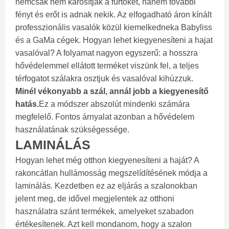
nemcsak nem károsítják a fürtöket, hanem további
fényt és erőt is adnak nekik. Az elfogadható áron kínált
professzionális vasalók közül kiemelkedneka Babyliss
és a GaMa cégek. Hogyan lehet kiegyenesíteni a hajat
vasalóval? A folyamat nagyon egyszerű: a hosszra
hővédelemmel ellátott terméket viszünk fel, a teljes
térfogatot szálakra osztjuk és vasalóval kihúzzuk.
Minél vékonyabb a szál, annál jobb a kiegyenesítő
hatás.
Ez a módszer abszolút mindenki számára
megfelelő. Fontos árnyalat azonban a hővédelem
használatának szükségessége.
LAMINÁLÁS
Hogyan lehet még otthon kiegyenesíteni a haját? A
rakoncátlan hullámosság megszelídítésének módja a
laminálás. Kezdetben ez az eljárás a szalonokban
jelent meg, de idővel megjelentek az otthoni
használatra szánt termékek, amelyeket szabadon
értékesítenek. Azt kell mondanom, hogy a szalon