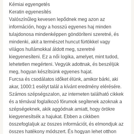
Kémiai egyengetés
Keratin egyenesítés
Valószínűleg kevesen lepődnek meg azon az
információn, hogy a hosszú egyenes haj minden
tulajdonosa mindenképpen göndöríteni szeretné, és
mindenki, akit a természet huncut fürtökkel vagy
világos hullámokkal áldott meg, szeretné
kiegyenesíteni. Ez a női logika, amelyet, mint tudod,
lehetetlen megérteni. Vegyük adottnak, és beszéljük
meg, hogyan készítsünk egyenes hajat.
Furcsa és csodálatos időket élünk, amikor bárki, aki
akar, 1000:1 esélyt talál a kívánt eredmény elérésére.
Számos szépségszalon, az interneten található cikkek
és a témával foglalkozó fórumok segítenek azoknak a
szépségeknek, akik aggódnak amiatt, hogy örökre
kiegyenesítsék a hajukat. Ebben a cikkben
összefoglaljuk az összes információt, és elmondjuk az
összes hatékony módszert. És hogyan lehet otthon