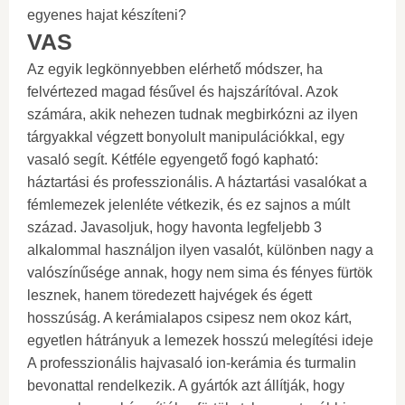
egyenes hajat készíteni?
VAS
Az egyik legkönnyebben elérhető módszer, ha
felvértezed magad fésűvel és hajszárítóval. Azok
számára, akik nehezen tudnak megbirkózni az ilyen
tárgyakkal végzett bonyolult manipulációkkal, egy
vasaló segít. Kétféle egyengető fogó kapható:
háztartási és professzionális. A háztartási vasalókat a
fémlemezek jelenléte vétkezik, és ez sajnos a múlt
század. Javasoljuk, hogy havonta legfeljebb 3
alkalommal használjon ilyen vasalót, különben nagy a
valószínűsége annak, hogy nem sima és fényes fürtök
lesznek, hanem töredezett hajvégek és égett
hosszúság. A kerámialapos csipesz nem okoz kárt,
egyetlen hátrányuk a lemezek hosszú melegítési ideje
A professzionális hajvasaló ion-kerámia és turmalin
bevonattal rendelkezik. A gyártók azt állítják, hogy