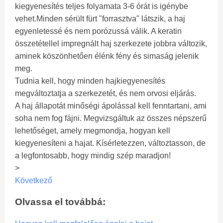
kiegyenesítés teljes folyamata 3-6 órát is igénybe
vehet.Minden sérült fürt "forrasztva" látszik, a haj
egyenletessé és nem porózussá válik. A keratin
összetétellel impregnált haj szerkezete jobbra változik,
aminek köszönhetően élénk fény és simaság jelenik
meg.
Tudnia kell, hogy minden hajkiegyenesítés
megváltoztatja a szerkezetét, és nem orvosi eljárás.
A haj állapotát minőségi ápolással kell fenntartani, ami
soha nem fog fájni. Megvizsgáltuk az összes népszerű
lehetőséget, amely megmondja, hogyan kell
kiegyenesíteni a hajat. Kísérletezzen, változtasson, de
a legfontosabb, hogy mindig szép maradjon!
>
Következő
Olvassa el továbbá: