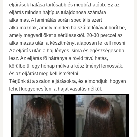
eljárások hatása tartósabb és megbízhatóbb. Ez az
eljárás minden hajtípus tulajdonosa számára
alkalmas. A laminálás során speciális szert
alkalmaznak, amely minden hajszálat fóliával borít be,
amely megvédi őket a sérülésektől. 20-30 perccel az
alkalmazás után a készítményt alaposan le kell mosni.
Az eljárás után a haj fényes, sima és egészségesebb
lesz. Az eljárás fő hátránya a rövid távú hatás,
körülbelül egy hónap múlva a készítményt lemossák,
és az eljárást meg kell ismételni.
Térjünk át a szalon eljárásokra, és elmondjuk, hogyan
lehet kiegyenesíteni a hajat vasalás nélkül.