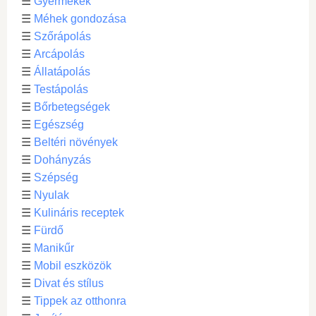
☰
Gyermekek
☰
Méhek gondozása
☰
Szőrápolás
☰
Arcápolás
☰
Állatápolás
☰
Testápolás
☰
Bőrbetegségek
☰
Egészség
☰
Beltéri növények
☰
Dohányzás
☰
Szépség
☰
Nyulak
☰
Kulináris receptek
☰
Fürdő
☰
Manikűr
☰
Mobil eszközök
☰
Divat és stílus
☰
Tippek az otthonra