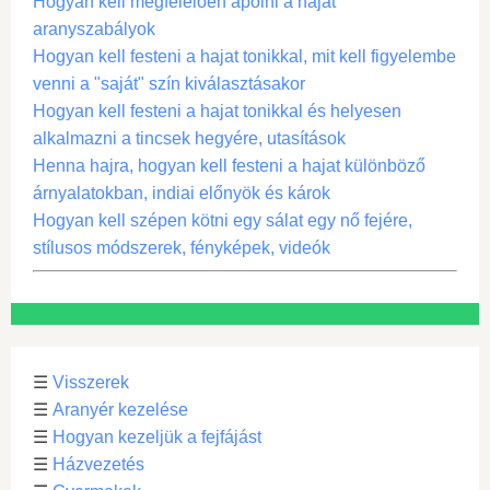
Hogyan kell megfelelően ápolni a hajat
aranyszabályok
Hogyan kell festeni a hajat tonikkal, mit kell figyelembe
venni a "saját" szín kiválasztásakor
Hogyan kell festeni a hajat tonikkal és helyesen
alkalmazni a tincsek hegyére, utasítások
Henna hajra, hogyan kell festeni a hajat különböző
árnyalatokban, indiai előnyök és károk
Hogyan kell szépen kötni egy sálat egy nő fejére,
stílusos módszerek, fényképek, videók
☰
Visszerek
☰
Aranyér kezelése
☰
Hogyan kezeljük a fejfájást
☰
Házvezetés