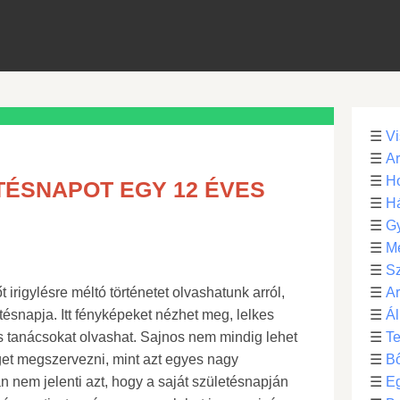
☰
Vi
☰
Ar
☰
Ho
ÉSNAPOT EGY 12 ÉVES
☰
H
☰
G
☰
M
☰
S
 irigylésre méltó történetet olvashatunk arról,
☰
Ar
tésnapja. Itt fényképeket nézhet meg, lelkes
☰
Ál
s tanácsokat olvashat. Sajnos nem mindig lehet
☰
Te
t megszervezni, mint azt egyes nagy
☰
B
 nem jelenti azt, hogy a saját születésnapján
☰
E