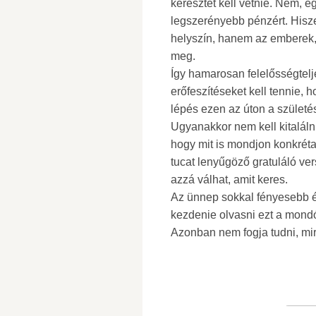
keresztet kell vetnie. Nem, 
legszerényebb pénzért. Hisze
helyszín, hanem az emberek,
meg.
Így hamarosan felelősségtelje
erőfeszítéseket kell tennie,
lépés ezen az úton a születé
Ugyanakkor nem kell kitaláln
hogy mit is mondjon konkréta
tucat lenyűgöző gratuláló ver
azzá válhat, amit keres.
Az ünnep sokkal fényesebb és 
kezdenie olvasni ezt a mond
Azonban nem fogja tudni, mi