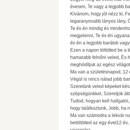
évesen, Te vagy a legjobb ba
Kívánom, hogy jól nézz ki, F
legaranyosabb lányos lány, 
Te és én mindig és mindenhol 
megjelenni, Te és én ugyanazo
és én a legjobb barátok vagyu
Ezen a napon töltötted be a t
hamarabb felnőni veled, És h
meghódítjuk az egész világot
Ma van a születésnapod, 12 
Végül is nincs nálad jobb bar
Szeretünk veled képeket készí
szépségünkkel, Szeretjük átö
Tudod, hogyan kell hallgatni
hogy találkoztunk, Jobb, ha n
Ma van számodra a lekvár napj
betöltötted az egy évet12 év,
vacsorára.