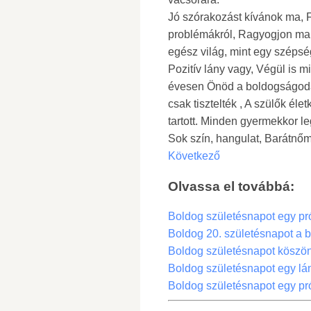
Jó szórakozást kívánok ma, Fel
problémákról, Ragyogjon ma
egész világ, mint egy szépsé
Pozitív lány vagy, Végül is mi
évesen Önöd a boldogságodat
csak tisztelték , A szülők él
tartott. Minden gyermekkor l
Sok szín, hangulat, Barátnőm
Következő
Olvassa el továbbá:
Boldog születésnapot egy pr
Boldog 20. születésnapot a 
Boldog születésnapot köszön
Boldog születésnapot egy lá
Boldog születésnapot egy pr