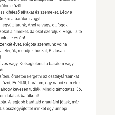
rátom közül.
ess kifejező ajkakat és szemeket, Légy a
Örökre a barátom vagy!
együtt járunk, Ahol te vagy, ott fogok
kat a filmeket, dalokat szeretjük, Végül is te
nk - te és én!
izenkét évet, Régóta szerettünk volna
a elérjük, mondjuk húszat, Biztosan
!
éves vagy, Kétségtelenül a barátom vagy,
át.
teni, őrületbe kergetni az osztálytársainkat
ltözni, Enélkül, barátom, egy napot sem élek.
, ahogy kevesen tudják, Mindig támogatsz, Jó,
em talállak barátként!
a, A legjobb barátaid gratulálni jöttek, már
 És összegyűjtöttél minket egy ünnepi