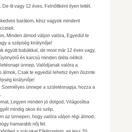
De itt vagy 12 éves, Felnőttként ilyen lettél,
, kedves barátom, kész vagyok mindent
ccelek.
on, Minden álmod váljon valóra, Egyedül te
agy a szépség királynője!
nk együtt babákkal, de most már 12 éves vagy,
l, Gyönyörű és karcsú minden diéta nélkül.
ületésnapi ünnep, Valódjanak valóra a
 álmok, Csak te egyedül lehetsz ilyen őszinte
épség királynője!
, Személyes ünnepe a születésnapja, hozza a
.
ómat, Legyen minden jó dolgod, Világosítsa
egyél mindig okos és szép.
n az ünnepen, hogy valóra váljon régi álmod,
 hogy hamarabb nőj fel.
őrjíted a srácokat Elképzelem, mi lesz 20