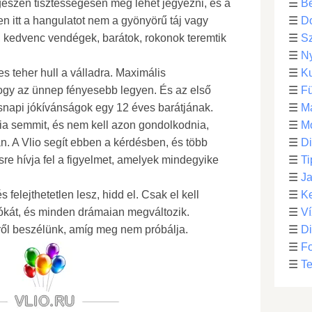
egészen tisztességesen meg lehet jegyezni, és a
☰
Be
n itt a hangulatot nem a gyönyörű táj vagy
☰
D
 kedvenc vendégek, barátok, rokonok teremtik
☰
S
☰
N
s teher hull a válladra. Maximális
☰
Ku
 hogy az ünnep fényesebb legyen. És az első
☰
F
snapi jókívánságok egy 12 éves barátjának.
☰
M
ia semmit, és nem kell azon gondolkodnia,
☰
Mo
n. A Vlio segít ebben a kérdésben, és több
☰
Di
sre hívja fel a figyelmet, amelyek mindegyike
☰
Ti
☰
Ja
felejthetetlen lesz, hidd el. Csak el kell
☰
Ke
ókát, és minden drámaian megváltozik.
☰
Ví
ről beszélünk, amíg meg nem próbálja.
☰
D
☰
F
☰
Te