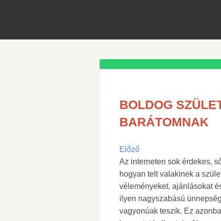
BOLDOG SZÜLET
BARÁTOMNAK
Előző
Az interneten sok érdekes, sőt
hogyan telt valakinek a szüle
véleményeket, ajánlásokat é
ilyen nagyszabású ünnepsége
vagyonúak teszik. Ez azonban