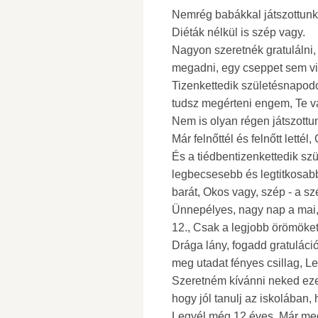
Nemrég babákkal játszottunk, 
Diéták nélkül is szép vagy.
Nagyon szeretnék gratulálni
megadni, egy cseppet sem vi
Tizenkettedik születésnapod
tudsz megérteni engem, Te v
Nem is olyan régen játszottu
Már felnőttél és felnőtt letté
És a tiédbentizenkettedik sz
legbecsesebb és legtitkosabb
barát, Okos vagy, szép - a sz
Ünnepélyes, nagy nap a mai
12., Csak a legjobb örömöket
Drága lány, fogadd gratuláci
meg utadat fényes csillag, L
Szeretném kívánni neked eze
hogy jól tanulj az iskolában,
Legyél még 12 éves, Már meg