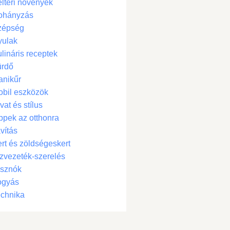
ltéri növények
ohányzás
zépség
yulak
lináris receptek
ürdő
anikűr
bil eszközök
vat és stílus
ppek az otthonra
vítás
rt és zöldségeskert
zvezeték-szerelés
isznók
ogyás
chnika