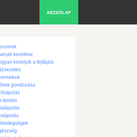
KEZDŐLAP
sszerek
anyér kezelése
gyan kezeljük a fejfájást
ázvezetés
yermekek
éhek gondozása
zőrápolás
cápolás
latápolás
stápolás
őrbetegségek
gészség