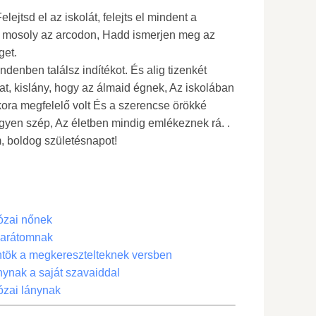
ejtsd el az iskolát, felejts el mindent a
 mosoly az arcodon, Hadd ismerjen meg az
get.
ndenben találsz indítékot. És alig tizenkét
, kislány, hogy az álmaid égnek, Az iskolában
etkora megfelelő volt És a szerencse örökké
egyen szép, Az életben mindig emlékeznek rá. .
, boldog születésnapot!
ózai nőnek
barátomnak
tök a megkeresztelteknek versben
nynak a saját szavaiddal
ózai lánynak