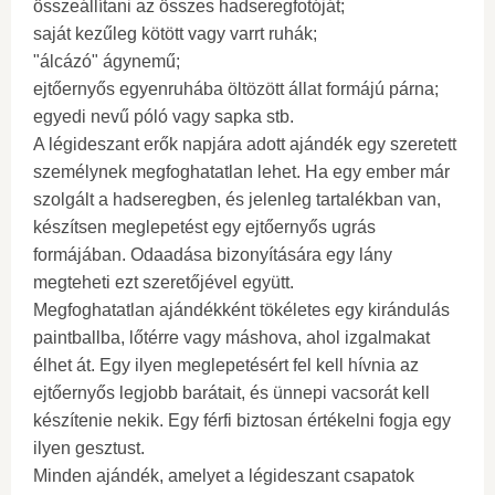
összeállítani az összes hadseregfotóját;
saját kezűleg kötött vagy varrt ruhák;
"álcázó" ágynemű;
ejtőernyős egyenruhába öltözött állat formájú párna;
egyedi nevű póló vagy sapka stb.
A légideszant erők napjára adott ajándék egy szeretett
személynek megfoghatatlan lehet. Ha egy ember már
szolgált a hadseregben, és jelenleg tartalékban van,
készítsen meglepetést egy ejtőernyős ugrás
formájában. Odaadása bizonyítására egy lány
megteheti ezt szeretőjével együtt.
Megfoghatatlan ajándékként tökéletes egy kirándulás
paintballba, lőtérre vagy máshova, ahol izgalmakat
élhet át. Egy ilyen meglepetésért fel kell hívnia az
ejtőernyős legjobb barátait, és ünnepi vacsorát kell
készítenie nekik. Egy férfi biztosan értékelni fogja egy
ilyen gesztust.
Minden ajándék, amelyet a légideszant csapatok