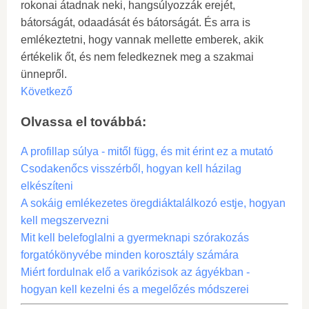
rokonai átadnak neki, hangsúlyozzák erejét,
bátorságát, odaadását és bátorságát. És arra is
emlékeztetni, hogy vannak mellette emberek, akik
értékelik őt, és nem feledkeznek meg a szakmai
ünnepről.
Következő
Olvassa el továbbá:
A profillap súlya - mitől függ, és mit érint ez a mutató
Csodakenőcs visszérből, hogyan kell házilag
elkészíteni
A sokáig emlékezetes öregdiáktalálkozó estje, hogyan
kell megszervezni
Mit kell belefoglalni a gyermeknapi szórakozás
forgatókönyvébe minden korosztály számára
Miért fordulnak elő a varikózisok az ágyékban -
hogyan kell kezelni és a megelőzés módszerei