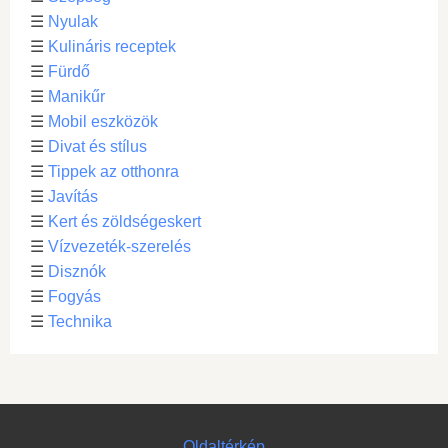
☰
Nyulak
☰
Kulináris receptek
☰
Fürdő
☰
Manikűr
☰
Mobil eszközök
☰
Divat és stílus
☰
Tippek az otthonra
☰
Javítás
☰
Kert és zöldségeskert
☰
Vízvezeték-szerelés
☰
Disznók
☰
Fogyás
☰
Technika
Oldaltérkép