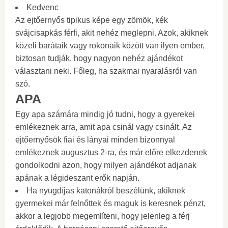
Kedvenc
Az ejtőernyős tipikus képe egy zömök, kék
svájcisapkás férfi, akit nehéz meglepni. Azok, akiknek
közeli barátaik vagy rokonaik között van ilyen ember,
biztosan tudják, hogy nagyon nehéz ajándékot
választani neki. Főleg, ha szakmai nyaralásról van
szó.
APA
Egy apa számára mindig jó tudni, hogy a gyerekei
emlékeznek arra, amit apa csinál vagy csinált. Az
ejtőernyősök fiai és lányai minden bizonnyal
emlékeznek augusztus 2-ra, és már előre elkezdenek
gondolkodni azon, hogy milyen ajándékot adjanak
apának a légideszant erők napján.
Ha nyugdíjas katonákról beszélünk, akiknek
gyermekei már felnőttek és maguk is keresnek pénzt,
akkor a legjobb megemlíteni, hogy jelenleg a férj