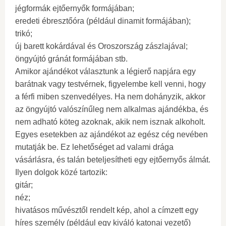
jégformák ejtőernyők formájában;
eredeti ébresztőóra (például dinamit formájában);
trikó;
új barett kokárdával és Oroszország zászlajával;
öngyújtó gránát formájában stb.
Amikor ajándékot választunk a légierő napjára egy
barátnak vagy testvérnek, figyelembe kell venni, hogy
a férfi miben szenvedélyes. Ha nem dohányzik, akkor
az öngyújtó valószínűleg nem alkalmas ajándékba, és
nem adható köteg azoknak, akik nem isznak alkoholt.
Egyes esetekben az ajándékot az egész cég nevében
mutatják be. Ez lehetőséget ad valami drága
vásárlásra, és talán beteljesítheti egy ejtőernyős álmát.
Ilyen dolgok közé tartozik:
gitár;
néz;
hivatásos művésztől rendelt kép, ahol a címzett egy
híres személy (például egy kiváló katonai vezető)