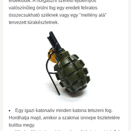
érdeklődik. A horgászni szerető ejtőernyős
valószínűleg örülni fog egy eredeti feliratos
összecsukható széknek vagy egy "mellény alá"
tervezett túrakészletnek.
Egy igazi katonaöv minden katona tetszeni fog.
Hordhatja majd, amikor a szakmai ünnepe tiszteletére
buliba megy.