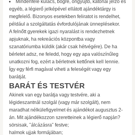
Mindenféle kulacs, bögre, öngyújtó, katonai jelző és
egyéb, a légierő jelképével ellátott ajándéktárgy is
megfelelő. Bizonyos esetekben feliratot is rendelhet,
például a szolgáltatás évfordulójának ünneplésekor.
A felnőtt gyerekek igazi nyaralást is rendezhetnek
apjuknak, ha rekreációs központba vagy
szanatóriumba küldik (akár csak hétvégére). De ha
bérletet adsz, ne feledd, hogy egy apa valószínűleg
unatkozni fog, ezért a bérletnek kettőnek kell lennie.
Így egy férfi magával viheti a feleségét vagy egy
barátját.
BARÁT ÉS TESTVÉR
Akinek van egy barátja vagy testvére, aki a
légideszantnál szolgál (vagy már szolgált), nem
maradhat nélkülefigyelmet és ajándékot augusztus 2-
án. Mit ajándékozzon szeretteinek a légierő napján?
sörsisak, "álcázásra" festve;
halmok ujjak formájában;