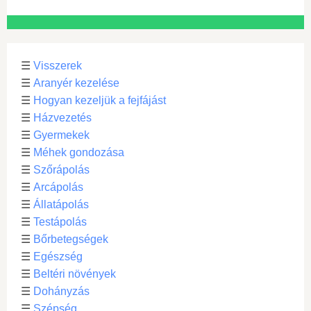
☰
Visszerek
☰
Aranyér kezelése
☰
Hogyan kezeljük a fejfájást
☰
Házvezetés
☰
Gyermekek
☰
Méhek gondozása
☰
Szőrápolás
☰
Arcápolás
☰
Állatápolás
☰
Testápolás
☰
Bőrbetegségek
☰
Egészség
☰
Beltéri növények
☰
Dohányzás
☰
Szépség