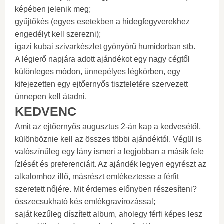
képében jelenik meg;
gyűjtőkés (egyes esetekben a hidegfegyverekhez
engedélyt kell szerezni);
igazi kubai szivarkészlet gyönyörű humidorban stb.
A légierő napjára adott ajándékot egy nagy cégtől
különleges módon, ünnepélyes légkörben, egy
kifejezetten egy ejtőernyős tiszteletére szervezett
ünnepen kell átadni.
KEDVENC
Amit az ejtőernyős augusztus 2-án kap a kedvesétől,
különböznie kell az összes többi ajándéktól. Végül is
valószínűleg egy lány ismeri a legjobban a másik fele
ízlését és preferenciáit. Az ajándék legyen egyrészt az
alkalomhoz illő, másrészt emlékeztesse a férfit
szeretett nőjére. Mit érdemes előnyben részesíteni?
összecsukható kés emlékgravírozással;
saját kezűleg díszített album, aholegy férfi képes lesz