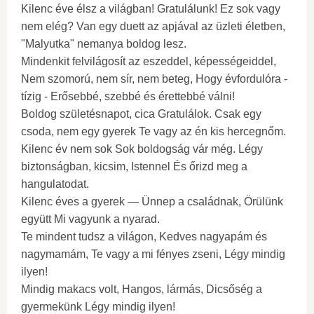
Kilenc éve élsz a világban! Gratulálunk! Ez sok vagy
nem elég? Van egy duett az apjával az üzleti életben,
"Malyutka" nemanya boldog lesz.
Mindenkit felvilágosít az eszeddel, képességeiddel,
Nem szomorú, nem sír, nem beteg, Hogy évfordulóra -
tízig - Erősebbé, szebbé és érettebbé válni!
Boldog születésnapot, cica Gratulálok. Csak egy
csoda, nem egy gyerek Te vagy az én kis hercegnőm.
Kilenc év nem sok Sok boldogság vár még. Légy
biztonságban, kicsim, Istennel És őrizd meg a
hangulatodat.
Kilenc éves a gyerek — Ünnep a családnak, Örülünk
együtt Mi vagyunk a nyarad.
Te mindent tudsz a világon, Kedves nagyapám és
nagymamám, Te vagy a mi fényes zseni, Légy mindig
ilyen!
Mindig makacs volt, Hangos, lármás, Dicsőség a
gyermekünk Légy mindig ilyen!