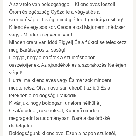
A szív tele van boldogsággal - Kilenc éves leszel!
Öröm és egészség Győzd le a vágyat és a
szomorúságot, És égj mindig érted Egy drága csillag!
Kilenc év egy sós kor, Csodálatos! Majdnem tinédzser
vagy - Mindenki egyedül van!
Minden órára van időd Figyelj És a fiúkról se feledkezz
meg Barátságos társaság!
Hagyja, hogy a barátok a születésnapon
összejöjjenek. Az ajándékok és a szórakozás Ne érjen
véget!
Hurrá! ma kilenc éves vagy És már sok mindent
megtehetsz. Olyan gyorsan elrepült az idő És a
lélekben a boldogság uralkodik.
Kívánjuk, hogy boldogan, unalom nélkül élj
Családoddal, rokonokkal, Könnyű mindent
megragadni a tudományban, Barátaidat örökké
dédelgetni.
Boldogságunk kilenc éve, Ezen a napon születtél,