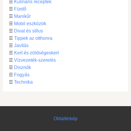
☰
Kulináris receptek
☰
Fürdő
☰
Manikűr
☰
Mobil eszközök
☰
Divat és stílus
☰
Tippek az otthonra
☰
Javítás
☰
Kert és zöldségeskert
☰
Vízvezeték-szerelés
☰
Disznók
☰
Fogyás
☰
Technika
Oldaltérkép