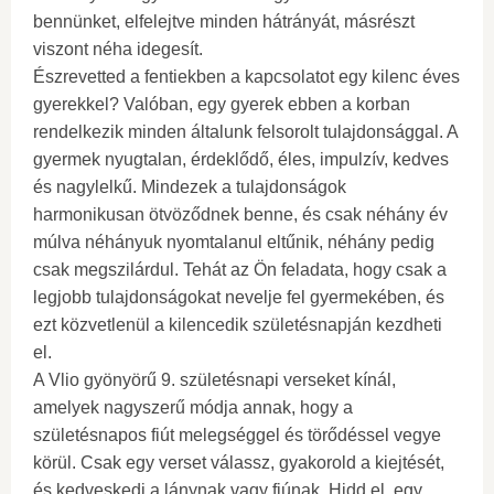
bennünket, elfelejtve minden hátrányát, másrészt
viszont néha idegesít.
Észrevetted a fentiekben a kapcsolatot egy kilenc éves
gyerekkel? Valóban, egy gyerek ebben a korban
rendelkezik minden általunk felsorolt ​​tulajdonsággal. A
gyermek nyugtalan, érdeklődő, éles, impulzív, kedves
és nagylelkű. Mindezek a tulajdonságok
harmonikusan ötvöződnek benne, és csak néhány év
múlva néhányuk nyomtalanul eltűnik, néhány pedig
csak megszilárdul. Tehát az Ön feladata, hogy csak a
legjobb tulajdonságokat nevelje fel gyermekében, és
ezt közvetlenül a kilencedik születésnapján kezdheti
el.
A Vlio gyönyörű 9. születésnapi verseket kínál,
amelyek nagyszerű módja annak, hogy a
születésnapos fiút melegséggel és törődéssel vegye
körül. Csak egy verset válassz, gyakorold a kiejtését,
és kedveskedj a lánynak vagy fiúnak. Hidd el, egy