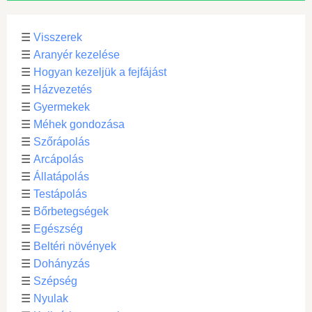
☰
Visszerek
☰
Aranyér kezelése
☰
Hogyan kezeljük a fejfájást
☰
Házvezetés
☰
Gyermekek
☰
Méhek gondozása
☰
Szőrápolás
☰
Arcápolás
☰
Állatápolás
☰
Testápolás
☰
Bőrbetegségek
☰
Egészség
☰
Beltéri növények
☰
Dohányzás
☰
Szépség
☰
Nyulak