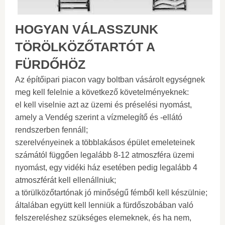
HOGYAN VÁLASSZUNK
TÖRÖLKÖZŐTARTÓT A
FÜRDŐHÖZ
Az építőipari piacon vagy boltban vásárolt egységnek
meg kell felelnie a következő követelményeknek:
el kell viselnie azt az üzemi és préselési nyomást,
amely a Vendég szerint a vízmelegítő és -ellátó
rendszerben fennáll;
szerelvényeinek a többlakásos épület emeleteinek
számától függően legalább 8-12 atmoszféra üzemi
nyomást, egy vidéki ház esetében pedig legalább 4
atmoszférát kell ellenállniuk;
a törülközőtartónak jó minőségű fémből kell készülnie;
általában együtt kell lenniük a fürdőszobában való
felszereléshez szükséges elemeknek, és ha nem,