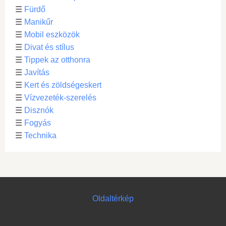
☰
Fürdő
☰
Manikűr
☰
Mobil eszközök
☰
Divat és stílus
☰
Tippek az otthonra
☰
Javítás
☰
Kert és zöldségeskert
☰
Vízvezeték-szerelés
☰
Disznók
☰
Fogyás
☰
Technika
Oldaltérkép