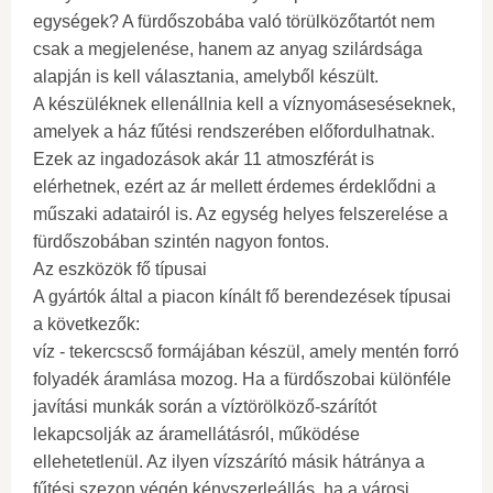
egységek? A fürdőszobába való törülközőtartót nem
csak a megjelenése, hanem az anyag szilárdsága
alapján is kell választania, amelyből készült.
A készüléknek ellenállnia kell a víznyomáseséseknek,
amelyek a ház fűtési rendszerében előfordulhatnak.
Ezek az ingadozások akár 11 atmoszférát is
elérhetnek, ezért az ár mellett érdemes érdeklődni a
műszaki adatairól is. Az egység helyes felszerelése a
fürdőszobában szintén nagyon fontos.
Az eszközök fő típusai
A gyártók által a piacon kínált fő berendezések típusai
a következők:
víz - tekercscső formájában készül, amely mentén forró
folyadék áramlása mozog. Ha a fürdőszobai különféle
javítási munkák során a víztörölköző-szárítót
lekapcsolják az áramellátásról, működése
ellehetetlenül. Az ilyen vízszárító másik hátránya a
fűtési szezon végén kényszerleállás, ha a városi