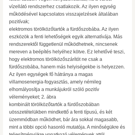
vízellátó rendszerhez csatlakozik. Az ilyen egység
működésével kapcsolatos visszajelzések általában
pozitívak;
elektromos törölközőtartók a fürdőszobába. Az ilyen
eszközök a fenti lehetőségek egyik alternatívája. Más
rendszerektől függetlenül működhetnek, nincsenek
mereven a beépítés helyéhez kötve. Ez lehetővé teszi,
hogy elektromos törölközőszárítót ne csak a
fürdőszobába, hanem más helyiségekbe is helyezzen.
Az ilyen egységek fő hátránya a magas
villamosenergia-fogyasztás, amely némileg
elhomályosítja a munkájukról szóló pozitív
véleményeket; 2. ábra
kombinált törölközőtartók a fürdőszobában
uösszetételükben mindkettő a fenti típusú, és két
üzemmódban működhet, bár ára sokkal magasabb,
mint a többi opció hasonló mutatója. A minőségükre és
teljesítményükre vonatkozó vélemények attól