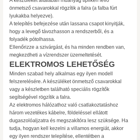
A készüléket általában műanyag tipliken lévő
önmetsző csavarokkal rögzítik a falra (a falba fúrt
lyukakba helyezve).
A telepítés befejezése után lassana csapot kinyitják,
hogy a levegő távozhasson a rendszerből, és a
folyadék pótolhassa.
Ellenőrizze a szivárgást, és ha minden rendben van,
megkezdheti a vízrendszer üzemeltetését.
ELEKTROMOS LEHETŐSÉG
Minden szabad hely alkalmas egy ilyen modell
felszerelésére. A készüléket önmetsző csavarokkal
vagy a készletben található speciális rögzítők
segítségével rögzítik a falra.
Az elektromos hálózathoz való csatlakoztatáshoz
három vezetékes kábelre, földeléssel ellátott
dugaszolóaljzatra és megszakítóra lesz szüksége. Ha
tudja, hogyan kell kezelni a villamos energiát, akkor
egy ilyen rendszer telepítése, ellentétben a