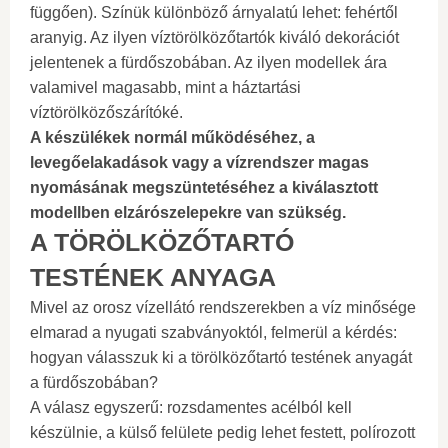
függően). Színük különböző árnyalatú lehet: fehértől
aranyig. Az ilyen víztörölközőtartók kiváló dekorációt
jelentenek a fürdőszobában. Az ilyen modellek ára
valamivel magasabb, mint a háztartási
víztörölközőszárítóké.
A készülékek normál működéséhez, a
levegőelakadások vagy a vízrendszer magas
nyomásának megszüntetéséhez a kiválasztott
modellben elzárószelepekre van szükség.
A TÖRÖLKÖZŐTARTÓ
TESTÉNEK ANYAGA
Mivel az orosz vízellátó rendszerekben a víz minősége
elmarad a nyugati szabványoktól, felmerül a kérdés:
hogyan válasszuk ki a törölközőtartó testének anyagát
a fürdőszobában?
A válasz egyszerű: rozsdamentes acélból kell
készülnie, a külső felülete pedig lehet festett, polírozott