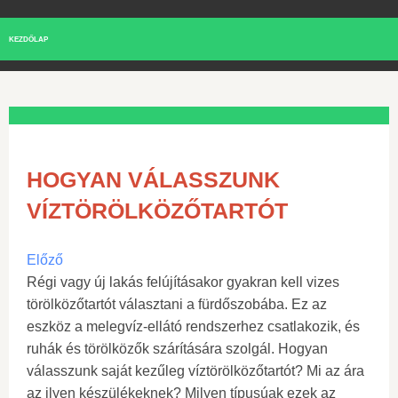
KEZDŐLAP
HOGYAN VÁLASSZUNK
VÍZTÖRÖLKÖZŐTARTÓT
Előző
Régi vagy új lakás felújításakor gyakran kell vizes
törölközőtartót választani a fürdőszobába. Ez az
eszköz a melegvíz-ellátó rendszerhez csatlakozik, és
ruhák és törölközők szárítására szolgál. Hogyan
válasszunk saját kezűleg víztörölközőtartót? Mi az ára
az ilyen készülékeknek? Milyen típusúak ezek az