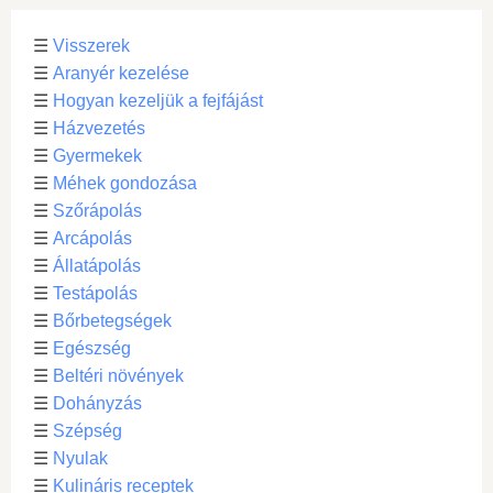
☰
Visszerek
☰
Aranyér kezelése
☰
Hogyan kezeljük a fejfájást
☰
Házvezetés
☰
Gyermekek
☰
Méhek gondozása
☰
Szőrápolás
☰
Arcápolás
☰
Állatápolás
☰
Testápolás
☰
Bőrbetegségek
☰
Egészség
☰
Beltéri növények
☰
Dohányzás
☰
Szépség
☰
Nyulak
☰
Kulináris receptek