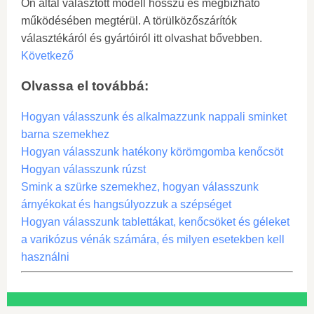
Ön által választott modell hosszú és megbízható
működésében megtérül. A törülközőszárítók
választékáról és gyártóiról itt olvashat bővebben.
Következő
Olvassa el továbbá:
Hogyan válasszunk és alkalmazzunk nappali sminket
barna szemekhez
Hogyan válasszunk hatékony körömgomba kenőcsöt
Hogyan válasszunk rúzst
Smink a szürke szemekhez, hogyan válasszunk
árnyékokat és hangsúlyozzuk a szépséget
Hogyan válasszunk tablettákat, kenőcsöket és géleket
a varikózus vénák számára, és milyen esetekben kell
használni