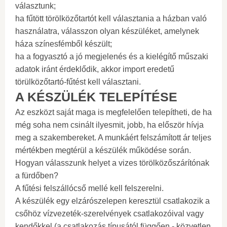
választunk;
ha fűtött törölközőtartót kell választania a házban való
használatra, válasszon olyan készüléket, amelynek
háza színesfémből készült;
ha a fogyasztó a jó megjelenés és a kielégítő műszaki
adatok iránt érdeklődik, akkor import eredetű
törülközőtartó-fűtést kell választani.
A KÉSZÜLÉK TELEPÍTÉSE
Az eszközt saját maga is megfelelően telepítheti, de ha
még soha nem csinált ilyesmit, jobb, ha először hívja
meg a szakembereket. A munkáért felszámított ár teljes
mértékben megtérül a készülék működése során.
Hogyan válasszunk helyet a vizes törölközőszárítónak
a fürdőben?
A fűtési felszállócső mellé kell felszerelni.
A készülék egy elzárószelepen keresztül csatlakozik a
csőhöz vízvezeték-szerelvények csatlakozóival vagy
kendőkkel (a csatlakozás típusától függően - közvetlen