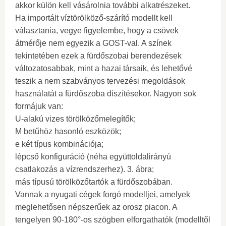
akkor külön kell vásárolnia további alkatrészeket.
Ha importált víztörölköző-szárító modellt kell
választania, vegye figyelembe, hogy a csövek
átmérője nem egyezik a GOST-val. A színek
tekintetében ezek a fürdőszobai berendezések
változatosabbak, mint a hazai társaik, és lehetővé
teszik a nem szabványos tervezési megoldások
használatát a fürdőszoba díszítésekor. Nagyon sok
formájuk van:
U-alakú vizes törölközőmelegítők;
M betűhöz hasonló eszközök;
e két típus kombinációja;
lépcső konfiguráció (néha együttoldalirányú
csatlakozás a vízrendszerhez). 3. ábra;
más típusú törölközőtartók a fürdőszobában.
Vannak a nyugati cégek forgó modelljei, amelyek
meglehetősen népszerűek az orosz piacon. A
tengelyen 90-180°-os szögben elforgathatók (modelltől