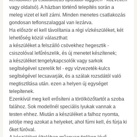
vagy oldalsó). A házban történő telepítés során a
meleg vizet el kell zárni. Minden menetes csatlakozás
gondosan teflonszalaggal van lezárva.
Ha először el kell távolítania a régi vízkészüléket, két
lehetőség közül választhat:
a készüléket a felszálló csövekhez hegesztik -
csiszolóval lefűrészelik, és új menetet készítenek;
a készüléket tengelykapcsolók vagy sarkok
segítségével szerelik fel - egy vízvezeték-kulcs
segítségével lecsavarják, és a szálak rozsdától való
megtisztítása után. ezen a helyen új egységet
telepítenek.
Ezenkívül meg kell erősíteni a törölközőtartót a szoba
falához. Sok modellnél speciális lyukak vannak a
testen ehhez. Miután a készüléket a falhoz nyomta,
jelölje meg azokat a helyeket, ahol fúrni kell, és fúrja ki
őket fúróval.