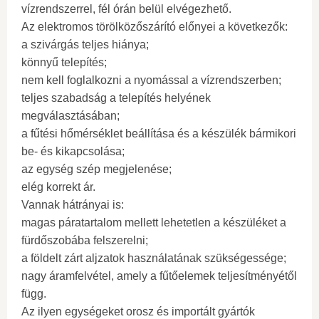
vízrendszerrel, fél órán belül elvégezhető.
Az elektromos törölközőszárító előnyei a következők:
a szivárgás teljes hiánya;
könnyű telepítés;
nem kell foglalkozni a nyomással a vízrendszerben;
teljes szabadság a telepítés helyének
megválasztásában;
a fűtési hőmérséklet beállítása és a készülék bármikori
be- és kikapcsolása;
az egység szép megjelenése;
elég korrekt ár.
Vannak hátrányai is:
magas páratartalom mellett lehetetlen a készüléket a
fürdőszobába felszerelni;
a földelt zárt aljzatok használatának szükségessége;
nagy áramfelvétel, amely a fűtőelemek teljesítményétől
függ.
Az ilyen egységeket orosz és importált gyártók