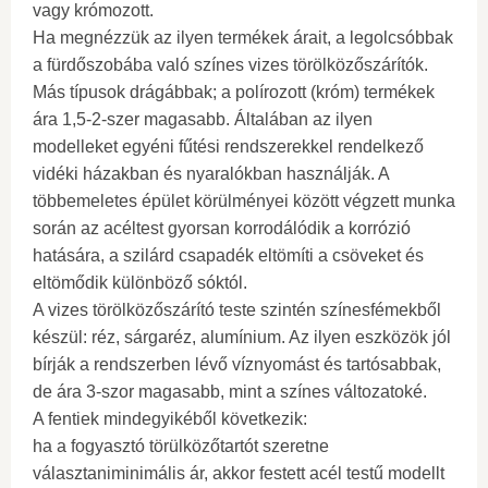
vagy krómozott.
Ha megnézzük az ilyen termékek árait, a legolcsóbbak
a fürdőszobába való színes vizes törölközőszárítók.
Más típusok drágábbak; a polírozott (króm) termékek
ára 1,5-2-szer magasabb. Általában az ilyen
modelleket egyéni fűtési rendszerekkel rendelkező
vidéki házakban és nyaralókban használják. A
többemeletes épület körülményei között végzett munka
során az acéltest gyorsan korrodálódik a korrózió
hatására, a szilárd csapadék eltömíti a csöveket és
eltömődik különböző sóktól.
A vizes törölközőszárító teste szintén színesfémekből
készül: réz, sárgaréz, alumínium. Az ilyen eszközök jól
bírják a rendszerben lévő víznyomást és tartósabbak,
de ára 3-szor magasabb, mint a színes változatoké.
A fentiek mindegyikéből következik:
ha a fogyasztó törülközőtartót szeretne
választaniminimális ár, akkor festett acél testű modellt