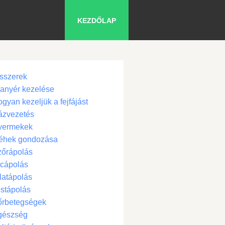
KEZDŐLAP
sszerek
anyér kezelése
gyan kezeljük a fejfájást
ázvezetés
yermekek
éhek gondozása
zőrápolás
cápolás
latápolás
stápolás
őrbetegségek
gészség