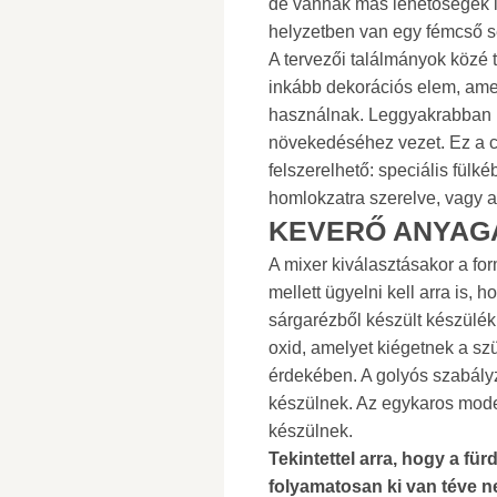
de vannak más lehetőségek i
helyzetben van egy fémcső s
A tervezői találmányok közé t
inkább dekorációs elem, am
használnak. Leggyakrabban h
növekedéséhez vezet. Ez a c
felszerelhető: speciális fülk
homlokzatra szerelve, vagy a 
KEVERŐ ANYAG
A mixer kiválasztásakor a for
mellett ügyelni kell arra is
sárgarézből készült készülék
oxid, amelyet kiégetnek a sz
érdekében. A golyós szabály
készülnek. Az egykaros mode
készülnek.
Tekintettel arra, hogy a f
folyamatosan ki van téve 