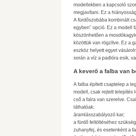
modellekben a kapcsoló szoro
megjavítani. Ez a hiányossá
A fürdőszobába kombinált csap
egyben" opció. Ez a modell f
köszönhetően a mosdókagylón
közöttük van rögzítve. Ez a 
eszköz helyett egyet vásároln
során a víz a padlóra esik, v
A keverő a falba van b
A falba épített csaptelep a 
modell, csak rejtett telepít
cső a falra van szerelve. 
láthatóak:
áramlásszabályozó kar;
a fürdő feltöltéséhez szükség
zuhanyfej, és esetenként a fal