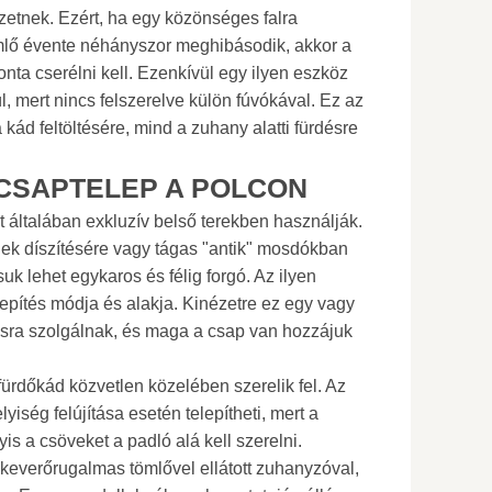
tnek. Ezért, ha egy közönséges falra
mlő évente néhányszor meghibásodik, akkor a
onta cserélni kell. Ezenkívül egy ilyen eszköz
, mert nincs felszerelve külön fúvókával. Ez az
ád feltöltésére, mind a zuhany alatti fürdésre
CSAPTELEP A POLCON
 általában exkluzív belső terekben használják.
égek díszítésére vagy tágas "antik" mosdókban
 lehet egykaros és félig forgó. Az ilyen
epítés módja és alakja. Kinézetre ez egy vagy
tásra szolgálnak, és maga a csap van hozzájuk
 fürdőkád közvetlen közelében szerelik fel. Az
lyiség felújítása esetén telepítheti, mert a
gyis a csöveket a padló alá kell szerelni.
 keverőrugalmas tömlővel ellátott zuhanyzóval,