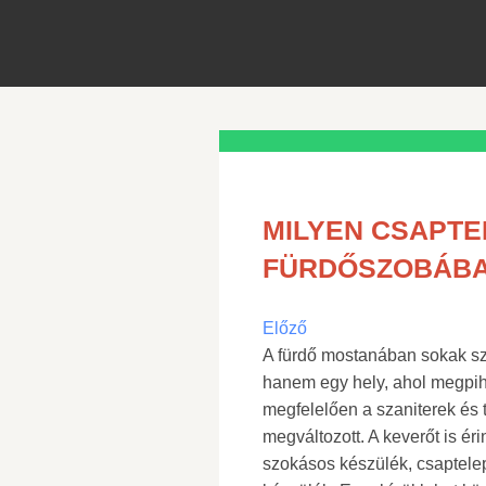
MILYEN CSAPTE
FÜRDŐSZOBÁBA
Előző
A fürdő mostanában sokak sz
hanem egy hely, ahol megpihe
megfelelően a szaniterek és 
megváltozott. A keverőt is ér
szokásos készülék, csaptelep 