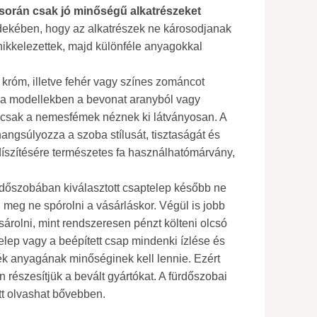
során csak jó minőségű alkatrészeket
ekében, hogy az alkatrészek ne károsodjanak
 nikkelezettek, majd különféle anyagokkal
 króm, illetve fehér vagy színes zománcot
ga modellekben a bevonat aranyból vagy
mcsak a nemesfémek néznek ki látványosan. A
angsúlyozza a szoba stílusát, tisztaságát és
díszítésére természetes fa használhatómárvány,
dőszobában kiválasztott csaptelep később ne
 meg ne spórolni a vásárláskor. Végül is jobb
árolni, mint rendszeresen pénzt költeni olcsó
elep vagy a beépített csap mindenki ízlése és
ék anyagának minőséginek kell lennie. Ezért
 részesítjük a bevált gyártókat. A fürdőszobai
tt olvashat bővebben.