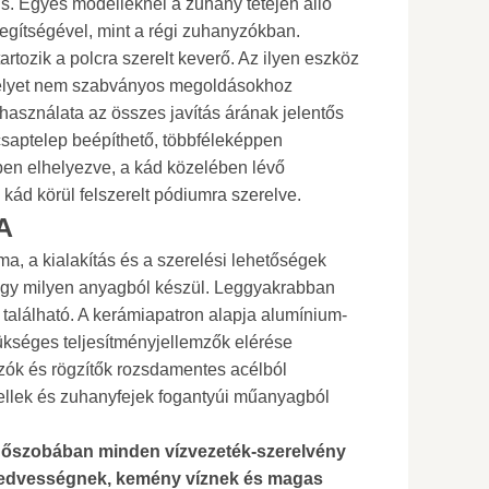
s. Egyes modelleknél a zuhany tetején álló
egítségével, mint a régi zuhanyzókban.
artozik a polcra szerelt keverő. Az ilyen eszköz
elyet nem szabványos megoldásokhoz
asználata az összes javítás árának jelentős
saptelep beépíthető, többféleképpen
ében elhelyezve, a kád közelében lévő
kád körül felszerelt pódiumra szerelve.
A
ma, a kialakítás és a szerelési lehetőségek
, hogy milyen anyagból készül. Leggyakrabban
 található. A kerámiapatron alapja alumínium-
ükséges teljesítményjellemzők elérése
zók és rögzítők rozsdamentes acélból
llek és zuhanyfejek fogantyúi műanyagból
ürdőszobában minden vízvezeték-szerelvény
nedvességnek, kemény víznek és magas