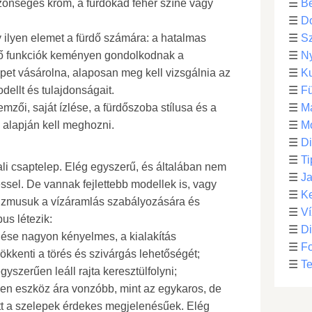
zönséges króm, a fürdőkád fehér színe vagy
☰
Be
☰
D
 ilyen elemet a fürdő számára: a hatalmas
☰
S
ő funkciók keményen gondolkodnak a
☰
N
epet vásárolna, alaposan meg kell vizsgálnia az
☰
Ku
dellt és tulajdonságait.
☰
F
emzői, saját ízlése, a fürdőszoba stílusa és a
☰
M
 alapján kell meghozni.
☰
Mo
☰
Di
☰
Ti
ali csaptelep. Elég egyszerű, és általában nem
☰
Ja
sel. De vannak fejlettebb modellek is, vagy
☰
Ke
izmusuk a vízáramlás szabályozására és
☰
Ví
us létezik:
☰
D
lése nagyon kényelmes, a kialakítás
☰
F
kkenti a törés és szivárgás lehetőségét;
☰
Te
szerűen leáll rajta keresztülfolyni;
lyen eszköz ára vonzóbb, mint az egykaros, de
t a szelepek érdekes megjelenésűek. Elég