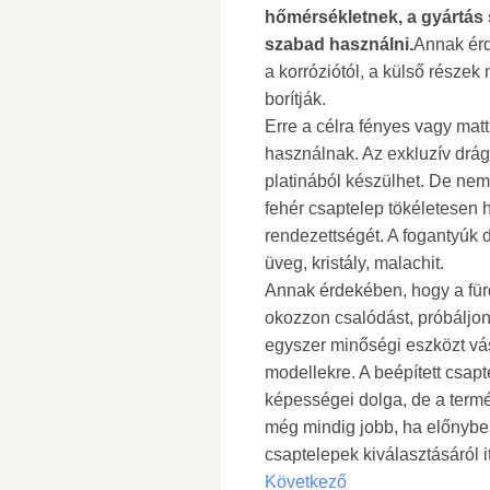
hőmérsékletnek, a gyártás 
szabad használni.
Annak érd
a korróziótól, a külső részek
borítják.
Erre a célra fényes vagy matt
használnak. Az exkluzív drá
platinából készülhet. De ne
fehér csaptelep tökéletesen h
rendezettségét. A fogantyúk 
üveg, kristály, malachit.
Annak érdekében, hogy a für
okozzon csalódást, próbáljon
egyszer minőségi eszközt vás
modellekre. A beépített csapt
képességei dolga, de a term
még mindig jobb, ha előnyben
csaptelepek kiválasztásáról i
Következő