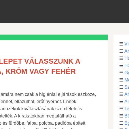
☰
Vi
☰
Ar
☰
Ho
LEPET VÁLASSZUNK A
☰
H
, KRÓM VAGY FEHÉR
☰
G
☰
M
☰
S
ámára nem csak a higiéniai eljárások eszköze,
☰
Ar
nhet, ellazulhat, erőt nyerhet. Ennek
☰
Ál
tartozékok kiválasztásának szemlélete is
☰
Te
intették. A kirakatokban megtalálható a
☰
B
és fürdőbe, falba, polcba, padlóba épített
☰
E