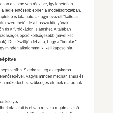
san a testbe van rögzítve, így lehetetlen
g a legjelentősebb ebben a modellsorozatban.
telep is található, az úgynevezett "kettő az
alra szerelhető, de a hosszú kifolyónak
 és a fürdőkádon is áteshet. Általában
gazdaságos opció költségesebb (mivel két
ak). De készüljön fel arra, hogy a "borulás"
agy minden alkalommal ki kell kapcsolnia.
eépítve
legnépszerűbb. Szerkezetileg ez egykaros
és lehetőségével. Vagyis minden mechanizmus és
Csak a működéshez szükséges elemek maradnak
es kifolyó;
burkolat alatt is el van rejtve a rugalmas cső.