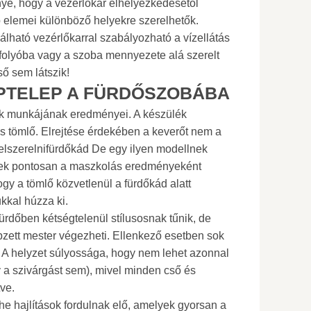
nye, hogy a vezérlőkar elhelyezkedésétől
 elemei különböző helyekre szerelhetők.
alálható vezérlőkarral szabályozható a vízellátás
ifolyóba vagy a szoba mennyezete alá szerelt
ő sem látszik!
PTELEP A FÜRDŐSZOBÁBA
zők munkájának eredményei. A készülék
 tömlő. Elrejtése érdekében a keverőt nem a
 felszerelnifürdőkád De egy ilyen modellnek
ek pontosan a maszkolás eredményeként
ogy a tömlő közvetlenül a fürdőkád alatt
ukkal húzza ki.
fürdőben kétségtelenül stílusosnak tűnik, de
zett mester végezheti. Ellenkező esetben sok
t. A helyzet súlyossága, hogy nem lehet azonnal
y a szivárgást sem), mivel minden cső és
ve.
he hajlítások fordulnak elő, amelyek gyorsan a