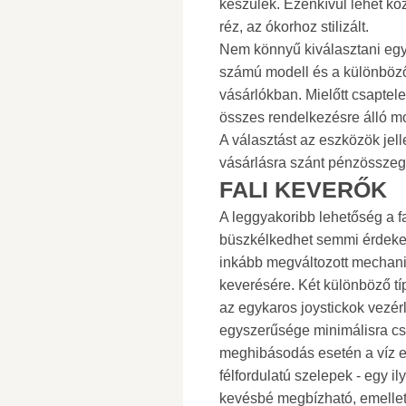
készülék. Ezenkívül lehet kö
réz, az ókorhoz stilizált.
Nem könnyű kiválasztani egy
számú modell és a különböz
vásárlókban. Mielőtt csaptel
összes rendelkezésre álló mo
A választást az eszközök jell
vásárlásra szánt pénzösszeg
FALI KEVERŐK
A leggyakoribb lehetőség a f
büszkélkedhet semmi érdekes
inkább megváltozott mechan
keverésére. Két különböző típ
az egykaros joystickok vezér
egyszerűsége minimálisra csö
meghibásodás esetén a víz egy
félfordulatú szelepek - egy i
kevésbé megbízható, emellet