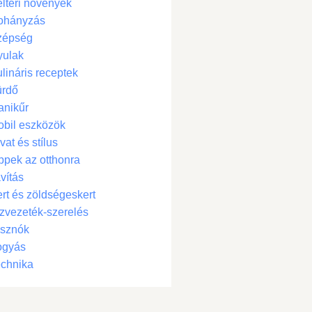
ltéri növények
ohányzás
zépség
yulak
lináris receptek
ürdő
anikűr
bil eszközök
vat és stílus
ppek az otthonra
vítás
rt és zöldségeskert
zvezeték-szerelés
isznók
ogyás
chnika