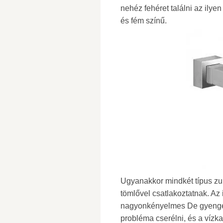
nehéz fehéret találni az ilye
és fém színű.
Ugyanakkor mindkét típus zuh
tömlővel csatlakoztatnak. Az
nagyonkényelmes De gyenge p
probléma cserélni, és a víz