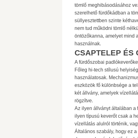
tömlő meghibásodásához veze
szerelhető fürdőkádban a tö
süllyesztettben szinte kéthav
nem tud működni tömlő nélkül
öntözőkanna, amelyet mind a k
használnak.
CSAPTELEP ÉS 
A fürdőszobai padlókeverőket
Főleg hi-tech stílusú helyis
használatosak. Mechanizmusuk
eszközök fő különbsége a tel
két állvány, amelyek vízellá
rögzítve.
Az ilyen állványt általában a
ilyen típusú keverőt csak a he
vízellátás alulról történik, va
Általános szabály, hogy ez a