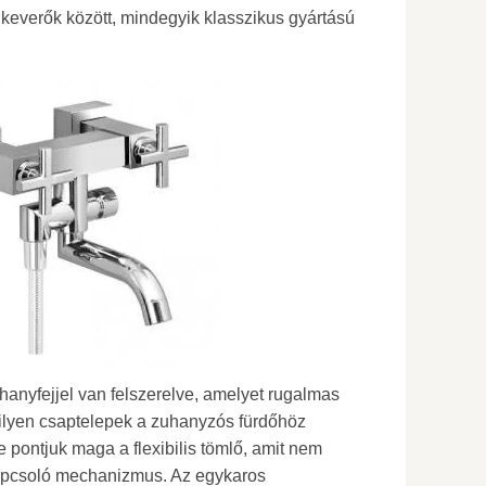
n keverők között, mindegyik klasszikus gyártású
anyfejjel van felszerelve, amelyet rugalmas
 ilyen csaptelepek a zuhanyzós fürdőhöz
ontjuk maga a flexibilis tömlő, amit nem
kapcsoló mechanizmus. Az egykaros