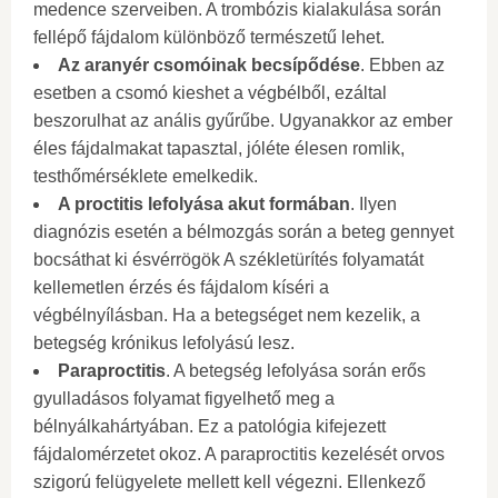
medence szerveiben. A trombózis kialakulása során
fellépő fájdalom különböző természetű lehet.
Az aranyér csomóinak becsípődése
. Ebben az
esetben a csomó kieshet a végbélből, ezáltal
beszorulhat az anális gyűrűbe. Ugyanakkor az ember
éles fájdalmakat tapasztal, jóléte élesen romlik,
testhőmérséklete emelkedik.
A proctitis lefolyása akut formában
. Ilyen
diagnózis esetén a bélmozgás során a beteg gennyet
bocsáthat ki ésvérrögök A székletürítés folyamatát
kellemetlen érzés és fájdalom kíséri a
végbélnyílásban. Ha a betegséget nem kezelik, a
betegség krónikus lefolyású lesz.
Paraproctitis
. A betegség lefolyása során erős
gyulladásos folyamat figyelhető meg a
bélnyálkahártyában. Ez a patológia kifejezett
fájdalomérzetet okoz. A paraproctitis kezelését orvos
szigorú felügyelete mellett kell végezni. Ellenkező