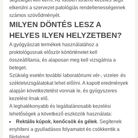
elkerülni a szervezet patológiás rendellenességeinek
számos szövődményét.
MILYEN DÖNTÉS LESZ A
HELYES ILYEN HELYZETBEN?
A gyógyászati ​​termékek használatához a
proktológusnak először kórtörténetet kell
összeállítania, és alaposan meg kell vizsgálnia a
beteget.
Szükség esetén további laboratóriumi vér-, vizelet- és
székletvizsgálatokat lehet előírni. A kapott eredmények
alapján következtetést vonnak le, és gyógyszeres
kezelést írnak elő.
A leghatékonyabb és legáltalánosabb kezelési
lehetőségek a következő eszközök használata:
Rektális kúpok, kenőcsök és gélek
. Segítenek
enyhíteni a gyulladásos folyamatot és csökkentik a
fájdalmat.