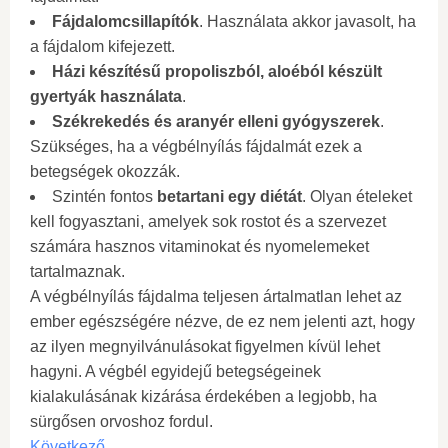
Fájdalomcsillapítók
. Használata akkor javasolt, ha
a fájdalom kifejezett.
Házi készítésű propoliszból, aloéból készült
gyertyák használata
.
Székrekedés és aranyér elleni gyógyszerek
.
Szükséges, ha a végbélnyílás fájdalmát ezek a
betegségek okozzák.
Szintén fontos
betartani egy diétát
. Olyan ételeket
kell fogyasztani, amelyek sok rostot és a szervezet
számára hasznos vitaminokat és nyomelemeket
tartalmaznak.
A végbélnyílás fájdalma teljesen ártalmatlan lehet az
ember egészségére nézve, de ez nem jelenti azt, hogy
az ilyen megnyilvánulásokat figyelmen kívül lehet
hagyni. A végbél egyidejű betegségeinek
kialakulásának kizárása érdekében a legjobb, ha
sürgősen orvoshoz fordul.
Következő