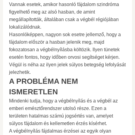
Vannak esetek, amikor hasonló fájdalom szindróma
figyelhető meg az alsó hasban, de amint
megállapították, általában csak a végbél régiójában
lokalizálódnak.
Hasonlóképpen, nagyon sok esetre jellemző, hogy a
fájdalom először a hasban jelenik meg, majd
fokozatosan a végbélnyílásba költözik. Ilyen tünetek
esetén fontos, hogy időben orvosi segítséget kérjen.
Végül is néha az ilyen jelek súlyos betegség lefolyását
jelezhetik.
A PROBLÉMA NEM
ISMERETLEN
Mindenki tudja, hogy a végbélnyílás és a végbél az
emberi emésztőrendszer utolsó része. Ezen a
területen hatalmas számú jogsértés van, amelyet
súlyos fájdalom és kellemetlen érzés kísérhet.
A végbélnyílás fájdalmas érzései az egyik olyan