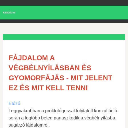
KEZDŐLAP
FÁJDALOM A
VÉGBÉLNYÍLÁSBAN ÉS
GYOMORFÁJÁS - MIT JELENT
EZ ÉS MIT KELL TENNI
Előző
Leggyakrabban a proktológussal folytatott konzultáció
során a legtöbb beteg panaszkodik a végbélnyílásba
sugárzó fájdalomról.