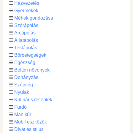
☰
Házvezetés
☰
Gyermekek
☰
Méhek gondozása
☰
Szőrápolás
☰
Arcápolás
☰
Állatápolás
☰
Testápolás
☰
Bőrbetegségek
☰
Egészség
☰
Beltéri növények
☰
Dohányzás
☰
Szépség
☰
Nyulak
☰
Kulináris receptek
☰
Fürdő
☰
Manikűr
☰
Mobil eszközök
☰
Divat és stílus