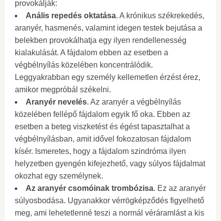
provokálják:
Anális repedés oktatása
. A krónikus székrekedés,
aranyér, hasmenés, valamint idegen testek bejutása a
belekben provokálhatja egy ilyen rendellenesség
kialakulását. A fájdalom ebben az esetben a
végbélnyílás közelében koncentrálódik.
Leggyakrabban egy személy kellemetlen érzést érez,
amikor megpróbál székelni.
Aranyér nevelés
. Az aranyér a végbélnyílás
közelében fellépő fájdalom egyik fő oka. Ebben az
esetben a beteg viszketést és égést tapasztalhat a
végbélnyílásban, amit idővel fokozatosan fájdalom
kísér. Ismeretes, hogy a fájdalom szindróma ilyen
helyzetben gyengén kifejezhető, vagy súlyos fájdalmat
okozhat egy személynek.
Az aranyér csomóinak trombózisa
. Ez az aranyér
súlyosbodása. Ugyanakkor vérrögképződés figyelhető
meg, ami lehetetlenné teszi a normál véráramlást a kis