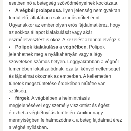
esetben nő a betegség szövődményeinek kockázata.
A végbél prolapsusa
. Ilyen jelenség nem gyakran
fordul elő, általában csak az idős nőket érinti.
Ugyanakkor az ember olyan erős fájdalmat érez, hogy
az sokkos állapot kialakulását vagy akár
eszméletvesztést is okoz. A kezelést azonnal elvégzik.
Polipok kialakulása a végbélben
. Polipok
jelenhetnek meg a nyálkahártyán vagy a lágy
szöveteken számos helyen. Leggyakrabban a végbél
lumenében lokalizálódnak, ezáltal kényelmetlenséget
és fájdalmat okoznak az emberben. A kellemetlen
tünetek megszüntetése érdekében műtétre van
szükség.
férgek
. A végbélben a helminthiasis
megjelenésével egy személy viszketést és égést
érezhet a végbélnyílás területén. Amikor nagy
mennyiségben felhalmozódnak, a beteg fájdalmat érez
a végbélnyílásban.