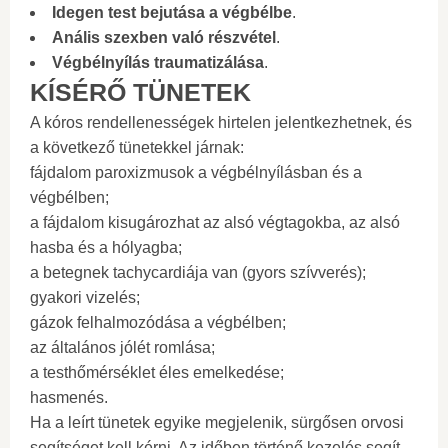
Idegen test bejutása a végbélbe
.
Anális szexben való részvétel
.
Végbélnyílás traumatizálása
.
KÍSÉRŐ TÜNETEK
A kóros rendellenességek hirtelen jelentkezhetnek, és
a következő tünetekkel járnak:
fájdalom paroxizmusok a végbélnyílásban és a
végbélben;
a fájdalom kisugározhat az alsó végtagokba, az alsó
hasba és a hólyagba;
a betegnek tachycardiája van (gyors szívverés);
gyakori vizelés;
gázok felhalmozódása a végbélben;
az általános jólét romlása;
a testhőmérséklet éles emelkedése;
hasmenés.
Ha a leírt tünetek egyike megjelenik, sürgősen orvosi
segítséget kell kérni. Az időben történő kezelés segít