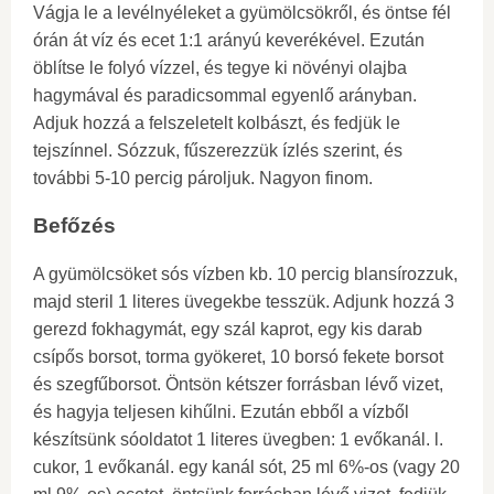
Vágja le a levélnyéleket a gyümölcsökről, és öntse fél
órán át víz és ecet 1:1 arányú keverékével. Ezután
öblítse le folyó vízzel, és tegye ki növényi olajba
hagymával és paradicsommal egyenlő arányban.
Adjuk hozzá a felszeletelt kolbászt, és fedjük le
tejszínnel. Sózzuk, fűszerezzük ízlés szerint, és
további 5-10 percig pároljuk. Nagyon finom.
Befőzés
A gyümölcsöket sós vízben kb. 10 percig blansírozzuk,
majd steril 1 literes üvegekbe tesszük. Adjunk hozzá 3
gerezd fokhagymát, egy szál kaprot, egy kis darab
csípős borsot, torma gyökeret, 10 borsó fekete borsot
és szegfűborsot. Öntsön kétszer forrásban lévő vizet,
és hagyja teljesen kihűlni. Ezután ebből a vízből
készítsünk sóoldatot 1 literes üvegben: 1 evőkanál. l.
cukor, 1 evőkanál. egy kanál sót, 25 ml 6%-os (vagy 20