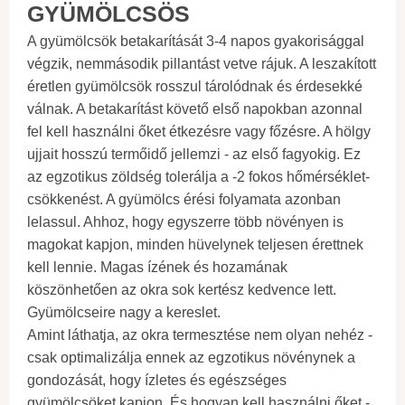
GYÜMÖLCSÖS
A gyümölcsök betakarítását 3-4 napos gyakorisággal
végzik, nemmásodik pillantást vetve rájuk. A leszakított
éretlen gyümölcsök rosszul tárolódnak és érdesekké
válnak. A betakarítást követő első napokban azonnal
fel kell használni őket étkezésre vagy főzésre. A hölgy
ujjait hosszú termőidő jellemzi - az első fagyokig. Ez
az egzotikus zöldség tolerálja a -2 fokos hőmérséklet-
csökkenést. A gyümölcs érési folyamata azonban
lelassul. Ahhoz, hogy egyszerre több növényen is
magokat kapjon, minden hüvelynek teljesen érettnek
kell lennie. Magas ízének és hozamának
köszönhetően az okra sok kertész kedvence lett.
Gyümölcseire nagy a kereslet.
Amint láthatja, az okra termesztése nem olyan nehéz -
csak optimalizálja ennek az egzotikus növénynek a
gondozását, hogy ízletes és egészséges
gyümölcsöket kapjon. És hogyan kell használni őket -