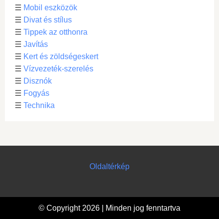
☰
Mobil eszközök
☰
Divat és stílus
☰
Tippek az otthonra
☰
Javítás
☰
Kert és zöldségeskert
☰
Vízvezeték-szerelés
☰
Disznók
☰
Fogyás
☰
Technika
Oldaltérkép
© Copyright 2026 | Minden jog fenntartva