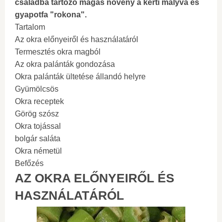
családba tartozó magas növény a kerti mályva és
gyapotfa "rokona".
Tartalom
Az okra előnyeiről és használatáról
Termesztés okra magból
Az okra palánták gondozása
Okra palánták ültetése állandó helyre
Gyümölcsös
Okra receptek
Görög szósz
Okra tojással
bolgár saláta
Okra németül
Befőzés
AZ OKRA ELŐNYEIRŐL ÉS
HASZNÁLATÁRÓL