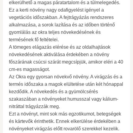
elkerülhető a magas páratartalom és a túlmelegedés.
Ez a kerti növény nagy odafigyelést igényel a
vegetációs időszakban. A fejtrágyázás rendszeres
alkalmazása, a sorok lazítása és az időben történő
gyomlálás az okra teljes növekedésének és
termésének fő feltételei.
A tömeges elágazás elérése és az oldalhajtások
növekedésének aktiválása érdekében a növény
főszárának csúcsi szárát megcsípjük, amikor eléri a 40
cm-es magasságot.
Az Okra egy gyorsan növekvő növény. A virágzás és a
termés időszaka a magok elültetése után két hónappal
kezdődik. A növekedés és a gyümölcsérés
szakaszában a növényeket humusszal vagy kálium-
nitráttal trágyázzák meg.
Ezt a növényt, mint sok más egzotikumot, betegségek
és kártevők érinthetik. Ennek elkerülése érdekében a
növényeket virágzás előtt rovarölő szerekkel kezelik.