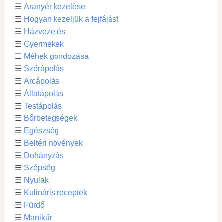
☰
Aranyér kezelése
☰
Hogyan kezeljük a fejfájást
☰
Házvezetés
☰
Gyermekek
☰
Méhek gondozása
☰
Szőrápolás
☰
Arcápolás
☰
Állatápolás
☰
Testápolás
☰
Bőrbetegségek
☰
Egészség
☰
Beltéri növények
☰
Dohányzás
☰
Szépség
☰
Nyulak
☰
Kulináris receptek
☰
Fürdő
☰
Manikűr