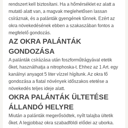
rendszert kell biztosítani. Ha a hőmérséklet ez alatt a
mutató alatt van, a magvak meglehetősen lassan
csíráznak, és a palánták gyengének tűnnek. Ezért az
okra növekedésének ebben a szakaszában fontos a
megfelelő gondozás.
AZ OKRA PALÁNTÁK
GONDOZÁSA
A palánták csírázása után foszforműtrágyával etetik
őket, használhatja a nitrophoska-t. Ehhez az 1 Art. egy
kanálnyi anyagot 5 liter vízzel hígítunk. Az okra fő
gondozása a fiatal növények időszakos etetése a
növekedés teljes ideje alatt.
OKRA PALÁNTÁK ÜLTETÉSE
ÁLLANDÓ HELYRE
Miután a palánták megerősödtek, nyílt talajba ültetik
őket. A legjobbaz okra szabadföldi elődei az uborka.