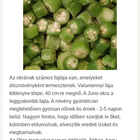
Az okrának számos fajtája van, amelyeket
dísznövényként termesztenek. Valamennyi faja
többnyire törpe, 40 cm-re megnő. A Juno okra a
leggyakoribb fajta. A növény gyümölcsei
meglehetősen gyorsan nőnek és érnek - 3-5 napon
belül. Nagyon fontos, hogy időben szedjük le őket,
különben eldurvulnak, elveszítik eredeti ízüket és
megbarnulnak.