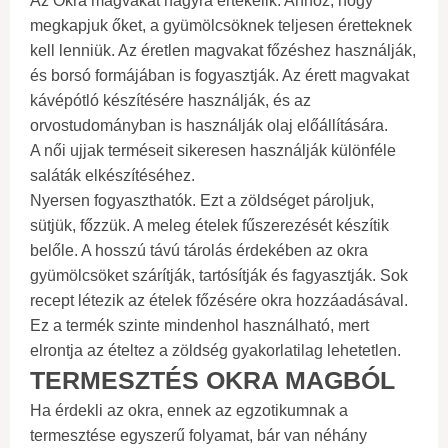
Az Okra magvakat nagyra értékelik. Ahhoz, hogy
megkapjuk őket, a gyümölcsöknek teljesen éretteknek
kell lenniük. Az éretlen magvakat főzéshez használják,
és borsó formájában is fogyasztják. Az érett magvakat
kávépótló készítésére használják, és az
orvostudományban is használják olaj előállítására.
A női ujjak terméseit sikeresen használják különféle
saláták elkészítéséhez.
Nyersen fogyaszthatók. Ezt a zöldséget pároljuk,
sütjük, főzzük. A meleg ételek fűszerezését készítik
belőle. A hosszú távú tárolás érdekében az okra
gyümölcsöket szárítják, tartósítják és fagyasztják. Sok
recept létezik az ételek főzésére okra hozzáadásával.
Ez a termék szinte mindenhol használható, mert
elrontja az ételtez a zöldség gyakorlatilag lehetetlen.
TERMESZTÉS OKRA MAGBÓL
Ha érdekli az okra, ennek az egzotikumnak a
termesztése egyszerű folyamat, bár van néhány