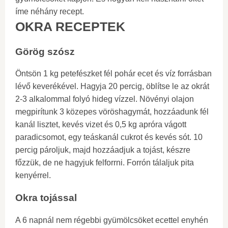
íme néhány recept.
OKRA RECEPTEK
Görög szósz
Öntsön 1 kg petefészket fél pohár ecet és víz forrásban
lévő keverékével. Hagyja 20 percig, öblítse le az okrát
2-3 alkalommal folyó hideg vízzel. Növényi olajon
megpirítunk 3 közepes vöröshagymát, hozzáadunk fél
kanál lisztet, kevés vizet és 0,5 kg apróra vágott
paradicsomot, egy teáskanál cukrot és kevés sót. 10
percig pároljuk, majd hozzáadjuk a tojást, készre
főzzük, de ne hagyjuk felforrni. Forrón tálaljuk pita
kenyérrel.
Okra tojással
A 6 napnál nem régebbi gyümölcsöket ecettel enyhén