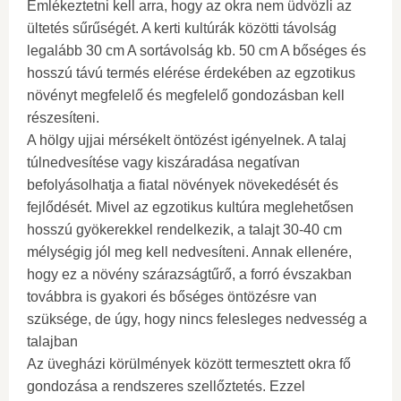
Emlékeztetni kell arra, hogy az okra nem üdvözli az
ültetés sűrűségét. A kerti kultúrák közötti távolság
legalább 30 cm A sortávolság kb. 50 cm A bőséges és
hosszú távú termés elérése érdekében az egzotikus
növényt megfelelő és megfelelő gondozásban kell
részesíteni.
A hölgy ujjai mérsékelt öntözést igényelnek. A talaj
túlnedvesítése vagy kiszáradása negatívan
befolyásolhatja a fiatal növények növekedését és
fejlődését. Mivel az egzotikus kultúra meglehetősen
hosszú gyökerekkel rendelkezik, a talajt 30-40 cm
mélységig jól meg kell nedvesíteni. Annak ellenére,
hogy ez a növény szárazságtűrő, a forró évszakban
továbbra is gyakori és bőséges öntözésre van
szüksége, de úgy, hogy nincs felesleges nedvesség a
talajban
Az üvegházi körülmények között termesztett okra fő
gondozása a rendszeres szellőztetés. Ezzel