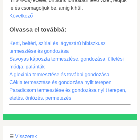
ml 9%-os) ecetet, öntsünk forrásban lévő vizet, fedjük
le és csomagoljuk be, amíg kihűl.
Következő
Olvassa el továbbá:
Kerti, beltéri, szíriai és lágyszárú hibiszkusz
termesztése és gondozása
Savoyas káposzta termesztése, gondozása, ültetési
módja, palánták
A gloxinia termesztése és további gondozása
Cékla termesztése és gondozása nyílt terepen
Paradicsom termesztése és gondozása nyílt terepen,
etetés, öntözés, permetezés
☰
Visszerek