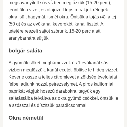
megsavanyított sós vízben megfőzzük (15-20 perc),
leöntjük a vizet, és olajozott tepsire rakjuk rétegek
okra, sült hagymát, ismét okra. Öntsük a tojás (4), a tej
(50 g) és az evőkanál keverékét. kanál lisztet. A
tetejére reszelt sajtot szórunk. 15-20 perc alatt
aranybarnára sütjük.
bolgár saláta
A gyümölcsöket meghámozzuk és 1 evőkanál sós
vízben megfőzzük. kanál ecetet, öblítse le hideg vízzel.
Keverje össze a teljes citromlevet a zöldséglévelolajat
félbe, adjunk hozzá petrezselymet. A piros kaliforniai
paprikát vágjuk hosszú darabokra, tegyük egy
salátástálba felváltva az okra gyümölcsökkel, öntsük le
a szósszal és díszítsük paradicsommal.
Okra németül