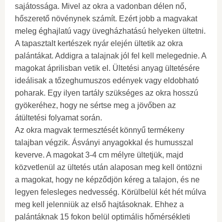
sajátossága. Mivel az okra a vadonban délen nő,
hőszerető növénynek számít. Ezért jobb a magvakat
meleg éghajlatú vagy üvegházhatású helyeken ültetni.
A tapasztalt kertészek nyár elején ültetik az okra
palántákat. Addigra a talajnak jól fel kell melegednie. A
magokat áprilisban vetik el. Ültetési anyag ültetésére
ideálisak a tőzeghumuszos edények vagy eldobható
poharak. Egy ilyen tartály szükséges az okra hosszú
gyökeréhez, hogy ne sértse meg a jövőben az
átültetési folyamat során.
Az okra magvak termesztését könnyű termékeny
talajban végzik. Ásványi anyagokkal és humusszal
keverve. A magokat 3-4 cm mélyre ültetjük, majd
közvetlenül az ültetés után alaposan meg kell öntözni
a magokat, hogy ne képződjön kéreg a talajon, és ne
legyen felesleges nedvesség. Körülbelül két hét múlva
meg kell jelenniük az első hajtásoknak. Ehhez a
palántáknak 15 fokon belül optimális hőmérsékleti