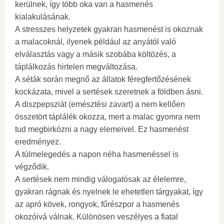
kerülnek, így több oka van a hasmenés
kialakulásának.
A stresszes helyzetek gyakran hasmenést is okoznak
a malacoknál, ilyenek például az anyától való
elválasztás vagy a másik szobába költözés, a
táplálkozás hirtelen megváltozása.
A séták során megnő az állatok féregfertőzésének
kockázata, mivel a sertések szeretnek a földben ásni.
A diszpepsziát (emésztési zavart) a nem kellően
összetört táplálék okozza, mert a malac gyomra nem
tud megbirkózni a nagy elemeivel. Ez hasmenést
eredményez.
A túlmelegedés a napon néha hasmenéssel is
végződik.
A sertések nem mindig válogatósak az élelemre,
gyakran rágnak és nyelnek le ehetetlen tárgyakat, így
az apró kövek, rongyok, fűrészpor a hasmenés
okozóivá válnak. Különösen veszélyes a fiatal