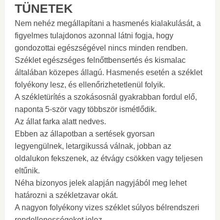
TÜNETEK
Nem nehéz megállapítani a hasmenés kialakulását, a
figyelmes tulajdonos azonnal látni fogja, hogy
gondozottai egészségével nincs minden rendben.
Széklet egészséges felnőttbensertés és kismalac
általában közepes állagú. Hasmenés esetén a széklet
folyékony lesz, és ellenőrizhetetlenül folyik.
A székletürítés a szokásosnál gyakrabban fordul elő,
naponta 5-ször vagy többször ismétlődik.
Az állat farka alatt nedves.
Ebben az állapotban a sertések gyorsan
legyengülnek, letargikussá válnak, jobban az
oldalukon fekszenek, az étvágy csökken vagy teljesen
eltűnik.
Néha bizonyos jelek alapján nagyjából meg lehet
határozni a székletzavar okát.
A nagyon folyékony vizes széklet súlyos bélrendszeri
rendellenességeket jelez.