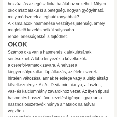
hozzáállás az egész fióka halálához vezethet. Milyen
okok miatt alakul ki a betegség, hogyan gyógyítható,
mely módszerek a leghatékonyabbak?
A kismalacok hasmenése veszélyes jelenség, amely
megfelelő kezelés nélkül súlyosabb
rendellenességekké is fejlődhet.
OKOK
Számos oka van a hasmenés kialakulásának
sertéseknél. A főbb tényezők a következők:
a cserefolyamatok zavara. A helyzet a
kiegyensúlyozatlan táplálkozás, az élelmiszerek
hirtelen változása, annak feleslege vagy alultápláltság
következménye. Az A-, D-vitamin hiánya, a foszfor-,
vas- és kalciumhiány zavarokhoz vezet. Az ilyen típusú
hasmenés hosszú távú kezelést igényel, gyakran a
hasznos összetevők hiánya a fiatalok halálával
végződik;