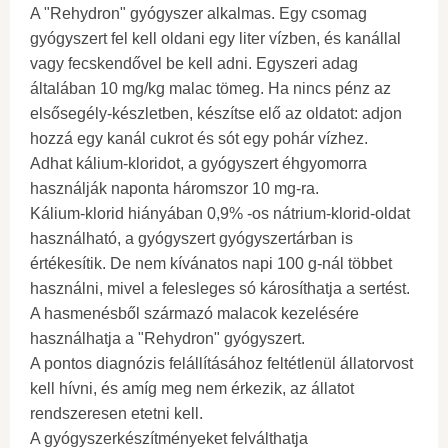
A "Rehydron" gyógyszer alkalmas. Egy csomag
gyógyszert fel kell oldani egy liter vízben, és kanállal
vagy fecskendővel be kell adni. Egyszeri adag
általában 10 mg/kg malac tömeg. Ha nincs pénz az
elsősegély-készletben, készítse elő az oldatot: adjon
hozzá egy kanál cukrot és sót egy pohár vízhez.
Adhat kálium-kloridot, a gyógyszert éhgyomorra
használják naponta háromszor 10 mg-ra.
Kálium-klorid hiányában 0,9% -os nátrium-klorid-oldat
használható, a gyógyszert gyógyszertárban is
értékesítik. De nem kívánatos napi 100 g-nál többet
használni, mivel a felesleges só károsíthatja a sertést.
A hasmenésből származó malacok kezelésére
használhatja a "Rehydron" gyógyszert.
A pontos diagnózis felállításához feltétlenül állatorvost
kell hívni, és amíg meg nem érkezik, az állatot
rendszeresen etetni kell.
A gyógyszerkészítményeket felválthatja