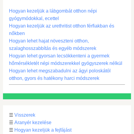
Hogyan kezeljük a lábgombát otthon népi
gyógymódokkal, ecettel
Hogyan kezeljük az urethritist otthon férfiakban és
nőkben
Hogyan lehet hajat növeszteni otthon,
szalaghosszabbítás és egyéb módszerek
Hogyan lehet gyorsan lecsökkenteni a gyermek
hőmérsékletét népi módszerekkel gyógyszerek nélkül
Hogyan lehet megszabadulni az ágyi poloskától
otthon, gyors és hatékony harci módszerek
☰
Visszerek
☰
Aranyér kezelése
☰
Hogyan kezeljük a fejfájást