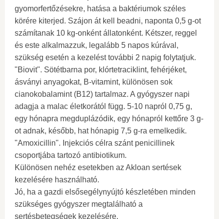
gyomorfertőzésekre, hatása a baktériumok széles
körére kiterjed. Szájon át kell beadni, naponta 0,5 g-ot
számítanak 10 kg-onként állatonként. Kétszer, reggel
és este alkalmazzuk, legalább 5 napos kúrával,
szükség esetén a kezelést további 2 napig folytatjuk.
"Biovit". Sötétbarna por, klórtetraciklint, fehérjéket,
ásványi anyagokat, B-vitamint, különösen sok
cianokobalamint (B12) tartalmaz. A gyógyszer napi
adagja a malac életkorától függ. 5-10 napról 0,75 g,
egy hónapra megduplázódik, egy hónapról kettőre 3 g-
ot adnak, később, hat hónapig 7,5 g-ra emelkedik.
"Amoxicillin". Injekciós célra szánt penicillinek
csoportjába tartozó antibiotikum.
Különösen nehéz esetekben az Akloan sertések
kezelésére használható.
Jó, ha a gazdi elsősegélynyújtó készletében minden
szükséges gyógyszer megtalálható a
sertésbetegségek kezelésére.