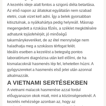
A kezelés ideje alatt fontos a szigorú diéta betartása.
Az első napon az állatokat egyáltalán nem szabad
etetni, csak vizet kell adni. Így a belek gyorsabban
kitisztulnak, a nyálkahártya pedig helyreáll. Másnap
megengedett a rizskása főzés, a széklet megkötésére
adhatunk tojásfehérjét, jó minőségű
takarmánykeveréket, de az étel mennyisége nem
haladhatja meg a szokásos térfogat felét.
Ideális esetben a kezelést a betegség pontos
laboratóriumi diagnózisa után kell előírni, de ha
kismalacoknál hasmenés lép fel, lehetetlen húzni. A
gyógyszereket a hasmenés első jelei után azonnal
alkalmazzák.
A VIETNAMI SERTÉSEKBEN
A vietnami malacok hasmenése azzal fordul
előugyanazon okok miatt, mint a közönségeseknél. A
kezelés nehézsége azonban az, hogy az