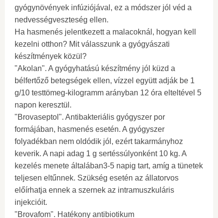
gyógynövények infúziójával, ez a módszer jól véd a
nedvességveszteség ellen.
Ha hasmenés jelentkezett a malacoknál, hogyan kell
kezelni otthon? Mit válasszunk a gyógyászati ​​
készítmények közül?
"Akolan". A gyógyhatású készítmény jól küzd a
bélfertőző betegségek ellen, vízzel együtt adják be 1
g/10 testtömeg-kilogramm arányban 12 óra elteltével 5
napon keresztül.
"Brovaseptol". Antibakteriális gyógyszer por
formájában, hasmenés esetén. A gyógyszer
folyadékban nem oldódik jól, ezért takarmányhoz
keverik. A napi adag 1 g sertéssúlyonként 10 kg. A
kezelés menete általában3-5 napig tart, amíg a tünetek
teljesen eltűnnek. Szükség esetén az állatorvos
előírhatja ennek a szernek az intramuszkuláris
injekcióit.
"Brovafom". Hatékony antibiotikum