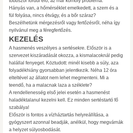
többször fordul elő, az már komoly probléma.
Hányás van, a hőmérséklet emelkedett, a szem és a
fül folyása, nincs étvágy, és a bőr száraz?
Beszélhetünk mérgezésről vagy fertőzésről, néha így
nyilvánul meg a féregfertőzés.
KEZELÉS
A hasmenés veszélyes a sertésekre. Először is a
szervezet kiszáradását okozza, a kismalacoknál pedig
halállal fenyeget. Köztudott: minél kisebb a súly, aza
folyadékhiány gyorsabban jelentkezik. Néha 12 óra
elteltével az állatot nem lehet megmenteni. Mi a
teendő, ha a malacnak laza a széklete?
A rendellenesség első jelei esetén a hasmenést
haladéktalanul kezelni kell. Ez minden sertéstartó fő
szabálya!
Először is fontos a vízháztartás helyreállítása, a
gyógyszert azonnal beadják, anélkül, hogy megvárnák
a helyzet súlyosbodását.