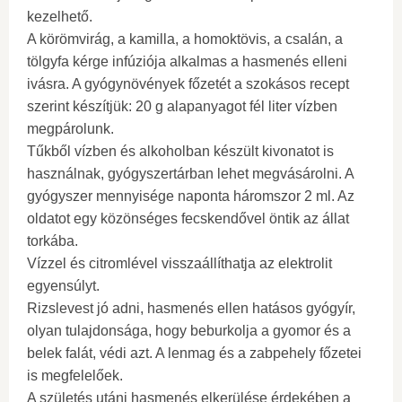
kezelhető.
A körömvirág, a kamilla, a homoktövis, a csalán, a
tölgyfa kérge infúziója alkalmas a hasmenés elleni
ivásra. A gyógynövények főzetét a szokásos recept
szerint készítjük: 20 g alapanyagot fél liter vízben
megpárolunk.
Tűkből vízben és alkoholban készült kivonatot is
használnak, gyógyszertárban lehet megvásárolni. A
gyógyszer mennyisége naponta háromszor 2 ml. Az
oldatot egy közönséges fecskendővel öntik az állat
torkába.
Vízzel és citromlével visszaállíthatja az elektrolit
egyensúlyt.
Rizslevest jó adni, hasmenés ellen hatásos gyógyír,
olyan tulajdonsága, hogy beburkolja a gyomor és a
belek falát, védi azt. A lenmag és a zabpehely főzetei
is megfelelőek.
A születés utáni hasmenés elkerülése érdekében a