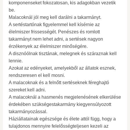
komponenseket fokozatosan, kis adagokban vezetik
be.
Malacoknál jól meg kell darálni a takarmányt.
A sertéstartónak figyelemmel kell kísérnie az
élelmiszer frissességét. Penészes és romlott
takarmányt nem lehet adni, a sertések nagyon
érzékenyek az élelmiszer minőségére.
A disznóólnak tisztának, melegnek és száraznak kell
lennie.
Azokat az edényeket, amelyekből az állatok esznek,
rendszeresen el kell mosni.
A malacoknak és a felnőtt sertéseknek féreghajtó
szereket kell adni.
A malacoknál a hasmenés megjelenésének elkerülése
érdekében szükségestakarmány kiegyensúlyozott
takarmányozással.
Háziállatainak egészsége és élete attól függ, hogy a
tulajdonos mennyire felelősségteljesen kezeli az