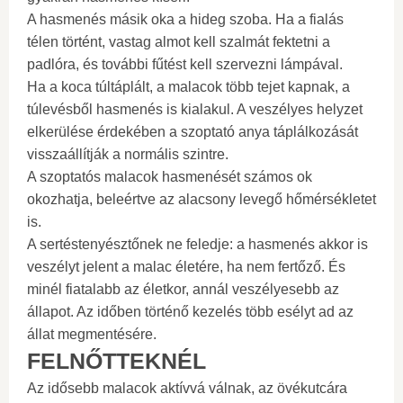
A hasmenés másik oka a hideg szoba. Ha a fialás
télen történt, vastag almot kell szalmát fektetni a
padlóra, és további fűtést kell szervezni lámpával.
Ha a koca túltáplált, a malacok több tejet kapnak, a
túlevésből hasmenés is kialakul. A veszélyes helyzet
elkerülése érdekében a szoptató anya táplálkozását
visszaállítják a normális szintre.
A szoptatós malacok hasmenését számos ok
okozhatja, beleértve az alacsony levegő hőmérsékletet
is.
A sertéstenyésztőnek ne feledje: a hasmenés akkor is
veszélyt jelent a malac életére, ha nem fertőző. És
minél fiatalabb az életkor, annál veszélyesebb az
állapot. Az időben történő kezelés több esélyt ad az
állat megmentésére.
FELNŐTTEKNÉL
Az idősebb malacok aktívvá válnak, az övékutcára