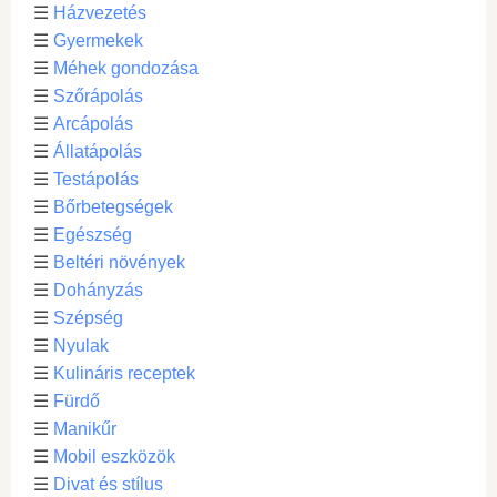
☰
Házvezetés
☰
Gyermekek
☰
Méhek gondozása
☰
Szőrápolás
☰
Arcápolás
☰
Állatápolás
☰
Testápolás
☰
Bőrbetegségek
☰
Egészség
☰
Beltéri növények
☰
Dohányzás
☰
Szépség
☰
Nyulak
☰
Kulináris receptek
☰
Fürdő
☰
Manikűr
☰
Mobil eszközök
☰
Divat és stílus