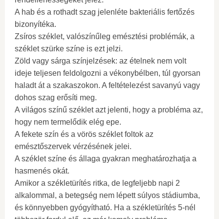
A hab és a rothadt szag jelenléte bakteriális fertőzés
bizonyítéka.
Zsíros széklet, valószínűleg emésztési problémák, a
széklet szürke színe is ezt jelzi.
Zöld vagy sárga színjelzések: az ételnek nem volt
ideje teljesen feldolgozni a vékonybélben, túl gyorsan
haladt át a szakaszokon. A feltételezést savanyú vagy
dohos szag erősíti meg.
A világos színű széklet azt jelenti, hogy a probléma az,
hogy nem termelődik elég epe.
A fekete szín és a vörös széklet foltok az
emésztőszervek vérzésének jelei.
A széklet színe és állaga gyakran meghatározhatja a
hasmenés okát.
Amikor a székletürítés ritka, de legfeljebb napi 2
alkalommal, a betegség nem lépett súlyos stádiumba,
és könnyebben gyógyítható. Ha a székletürítés 5-nél