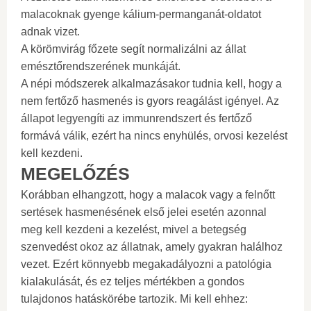
malacoknak gyenge kálium-permanganát-oldatot
adnak vizet.
A körömvirág főzete segít normalizálni az állat
emésztőrendszerének munkáját.
A népi módszerek alkalmazásakor tudnia kell, hogy a
nem fertőző hasmenés is gyors reagálást igényel. Az
állapot legyengíti az immunrendszert és fertőző
formává válik, ezért ha nincs enyhülés, orvosi kezelést
kell kezdeni.
MEGELŐZÉS
Korábban elhangzott, hogy a malacok vagy a felnőtt
sertések hasmenésének első jelei esetén azonnal
meg kell kezdeni a kezelést, mivel a betegség
szenvedést okoz az állatnak, amely gyakran halálhoz
vezet. Ezért könnyebb megakadályozni a patológia
kialakulását, és ez teljes mértékben a gondos
tulajdonos hatáskörébe tartozik. Mi kell ehhez: