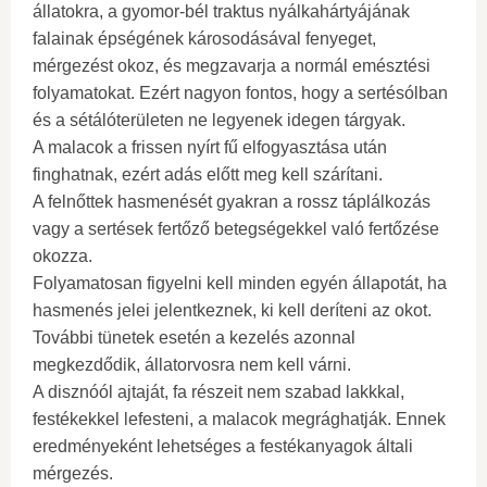
állatokra, a gyomor-bél traktus nyálkahártyájának
falainak épségének károsodásával fenyeget,
mérgezést okoz, és megzavarja a normál emésztési
folyamatokat. Ezért nagyon fontos, hogy a sertésólban
és a sétálóterületen ne legyenek idegen tárgyak.
A malacok a frissen nyírt fű elfogyasztása után
finghatnak, ezért adás előtt meg kell szárítani.
A felnőttek hasmenését gyakran a rossz táplálkozás
vagy a sertések fertőző betegségekkel való fertőzése
okozza.
Folyamatosan figyelni kell minden egyén állapotát, ha
hasmenés jelei jelentkeznek, ki kell deríteni az okot.
További tünetek esetén a kezelés azonnal
megkezdődik, állatorvosra nem kell várni.
A disznóól ajtaját, fa részeit nem szabad lakkkal,
festékekkel lefesteni, a malacok megrághatják. Ennek
eredményeként lehetséges a festékanyagok általi
mérgezés.