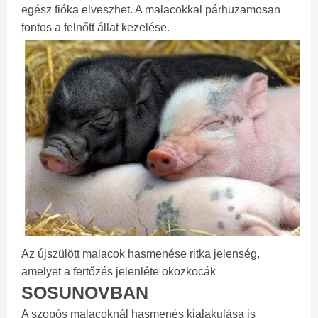
egész fióka elveszhet. A malacokkal párhuzamosan
fontos a felnőtt állat kezelése.
Az újszülött malacok hasmenése ritka jelenség,
amelyet a fertőzés jelenléte okozkocák
SOSUNOVBAN
A szopós malacoknál hasmenés kialakulása is