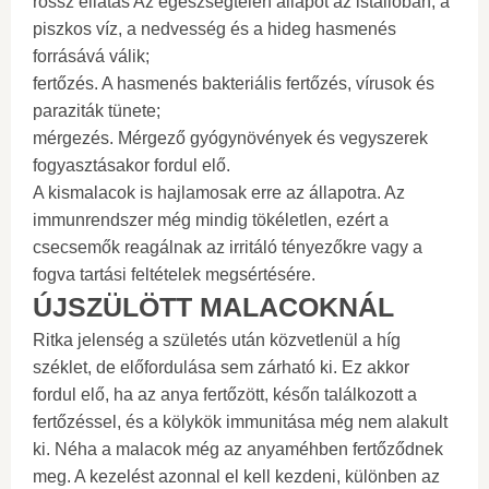
rossz ellátás Az egészségtelen állapot az istállóban, a
piszkos víz, a nedvesség és a hideg hasmenés
forrásává válik;
fertőzés. A hasmenés bakteriális fertőzés, vírusok és
paraziták tünete;
mérgezés. Mérgező gyógynövények és vegyszerek
fogyasztásakor fordul elő.
A kismalacok is hajlamosak erre az állapotra. Az
immunrendszer még mindig tökéletlen, ezért a
csecsemők reagálnak az irritáló tényezőkre vagy a
fogva tartási feltételek megsértésére.
ÚJSZÜLÖTT MALACOKNÁL
Ritka jelenség a születés után közvetlenül a híg
széklet, de előfordulása sem zárható ki. Ez akkor
fordul elő, ha az anya fertőzött, későn találkozott a
fertőzéssel, és a kölykök immunitása még nem alakult
ki. Néha a malacok még az anyaméhben fertőződnek
meg. A kezelést azonnal el kell kezdeni, különben az