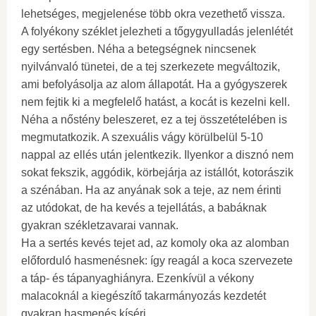
lehetséges, megjelenése több okra vezethető vissza.
A folyékony széklet jelezheti a tőgygyulladás jelenlétét
egy sertésben. Néha a betegségnek nincsenek
nyilvánvaló tünetei, de a tej szerkezete megváltozik,
ami befolyásolja az alom állapotát. Ha a gyógyszerek
nem fejtik ki a megfelelő hatást, a kocát is kezelni kell.
Néha a nőstény beleszeret, ez a tej összetételében is
megmutatkozik. A szexuális vágy körülbelül 5-10
nappal az ellés után jelentkezik. Ilyenkor a disznó nem
sokat fekszik, aggódik, körbejárja az istállót, kotorászik
a szénában. Ha az anyának sok a teje, az nem érinti
az utódokat, de ha kevés a tejellátás, a babáknak
gyakran székletzavarai vannak.
Ha a sertés kevés tejet ad, az komoly oka az alomban
előforduló hasmenésnek: így reagál a koca szervezete
a táp- és tápanyaghiányra. Ezenkívül a vékony
malacoknál a kiegészítő takarmányozás kezdetét
gyakran hasmenés kíséri.