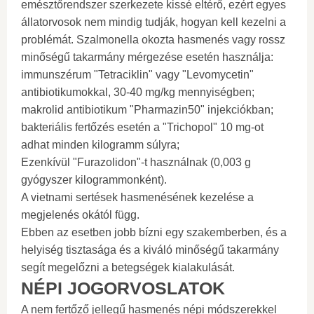
emésztőrendszer szerkezete kissé eltérő, ezért egyes
állatorvosok nem mindig tudják, hogyan kell kezelni a
problémát. Szalmonella okozta hasmenés vagy rossz
minőségű takarmány mérgezése esetén használja:
immunszérum "Tetraciklin" vagy "Levomycetin"
antibiotikumokkal, 30-40 mg/kg mennyiségben;
makrolid antibiotikum "Pharmazin50" injekciókban;
bakteriális fertőzés esetén a "Trichopol" 10 mg-ot
adhat minden kilogramm súlyra;
Ezenkívül "Furazolidon"-t használnak (0,003 g
gyógyszer kilogrammonként).
A vietnami sertések hasmenésének kezelése a
megjelenés okától függ.
Ebben az esetben jobb bízni egy szakemberben, és a
helyiség tisztasága és a kiváló minőségű takarmány
segít megelőzni a betegségek kialakulását.
NÉPI JOGORVOSLATOK
A nem fertőző jellegű hasmenés népi módszerekkel