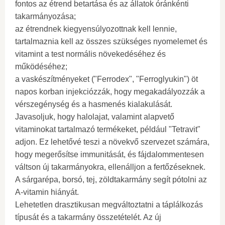
fontos az étrend betartása és az állatok óránkénti
takarmányozása;
az étrendnek kiegyensúlyozottnak kell lennie,
tartalmaznia kell az összes szükséges nyomelemet és
vitamint a test normális növekedéséhez és
működéséhez;
a vaskészítményeket ("Ferrodex", "Ferroglyukin") öt
napos korban injekciózzák, hogy megakadályozzák a
vérszegénység és a hasmenés kialakulását.
Javasoljuk, hogy halolajat, valamint alapvető
vitaminokat tartalmazó termékeket, például "Tetravit"
adjon. Ez lehetővé teszi a növekvő szervezet számára,
hogy megerősítse immunitását, és fájdalommentesen
váltson új takarmányokra, ellenálljon a fertőzéseknek.
A sárgarépa, borsó, tej, zöldtakarmány segít pótolni az
A-vitamin hiányát.
Lehetetlen drasztikusan megváltoztatni a táplálkozás
típusát és a takarmány összetételét. Az új