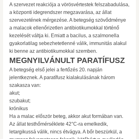
A szervezet reakciója a vörösvértestek felszabadulása,
a központi idegrendszer megzavarása, az állat
szervezetének mérgezése. A betegség szövődménye
a malacok ellenőrizetlen antibiotikumokkal történő
kezelését váltja ki. Emiatt a bacilus, a szalmonella
gyakorlatilag sebezhetetlenné válik, immunitás alakul
ki benne az antibiotikumokkal szemben.
MEGNYILVÁNULT PARATÍFUSZ
A betegség első jelei a fertőzés 20. napján
jelentkeznek. A paratífusz kialakulásának három
szakasza van:
akut;
szubakut;
krónikus
Ha a malac először beteg, akkor akut formában van.
Az állat testhőmérséklete 42°C-ra emelkedik,
letargikussá válik, nincs étvágya. A bőr beszürkül, a