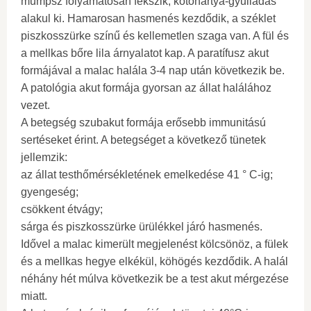
mumpsz folyamatosan fekszik, kötőhártya-gyulladás
alakul ki. Hamarosan hasmenés kezdődik, a széklet
piszkosszürke színű és kellemetlen szaga van. A fül és
a mellkas bőre lila árnyalatot kap. A paratífusz akut
formájával a malac halála 3-4 nap után következik be.
A patológia akut formája gyorsan az állat halálához
vezet.
A betegség szubakut formája erősebb immunitású
sertéseket érint. A betegséget a következő tünetek
jellemzik:
az állat testhőmérsékletének emelkedése 41 ° C-ig;
gyengeség;
csökkent étvágy;
sárga és piszkosszürke ürülékkel járó hasmenés.
Idővel a malac kimerült megjelenést kölcsönöz, a fülek
és a mellkas hegye elkékül, köhögés kezdődik. A halál
néhány hét múlva következik be a test akut mérgezése
miatt.