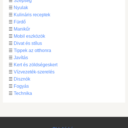
☰
Szépség
☰
Nyulak
☰
Kulináris receptek
☰
Fürdő
☰
Manikűr
☰
Mobil eszközök
☰
Divat és stílus
☰
Tippek az otthonra
☰
Javítás
☰
Kert és zöldségeskert
☰
Vízvezeték-szerelés
☰
Disznók
☰
Fogyás
☰
Technika