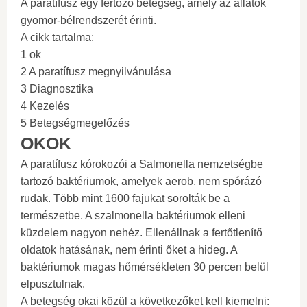
A paratífusz egy fertőző betegség, amely az állatok
gyomor-bélrendszerét érinti.
A cikk tartalma:
1 ok
2 A paratífusz megnyilvánulása
3 Diagnosztika
4 Kezelés
5 Betegségmegelőzés
OKOK
A paratífusz kórokozói a Salmonella nemzetségbe
tartozó baktériumok, amelyek aerob, nem spórázó
rudak. Több mint 1600 fajukat sorolták be a
természetbe. A szalmonella baktériumok elleni
küzdelem nagyon nehéz. Ellenállnak a fertőtlenítő
oldatok hatásának, nem érinti őket a hideg. A
baktériumok magas hőmérsékleten 30 percen belül
elpusztulnak.
A betegség okai közül a következőket kell kiemelni: