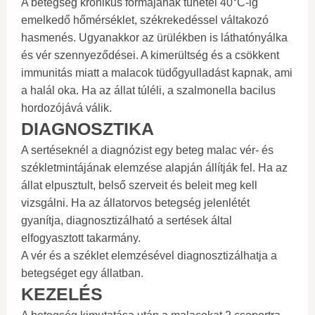
A betegség krónikus formájának tünetei 40°C-ig
emelkedő hőmérséklet, székrekedéssel váltakozó
hasmenés. Ugyanakkor az ürülékben is láthatónyálka
és vér szennyeződései. A kimerültség és a csökkent
immunitás miatt a malacok tüdőgyulladást kapnak, ami
a halál oka. Ha az állat túléli, a szalmonella bacilus
hordozójává válik.
DIAGNOSZTIKA
A sertéseknél a diagnózist egy beteg malac vér- és
székletmintájának elemzése alapján állítják fel. Ha az
állat elpusztult, belső szerveit és beleit meg kell
vizsgálni. Ha az állatorvos betegség jelenlétét
gyanítja, diagnosztizálható a sertések által
elfogyasztott takarmány.
A vér és a széklet elemzésével diagnosztizálhatja a
betegséget egy állatban.
KEZELÉS