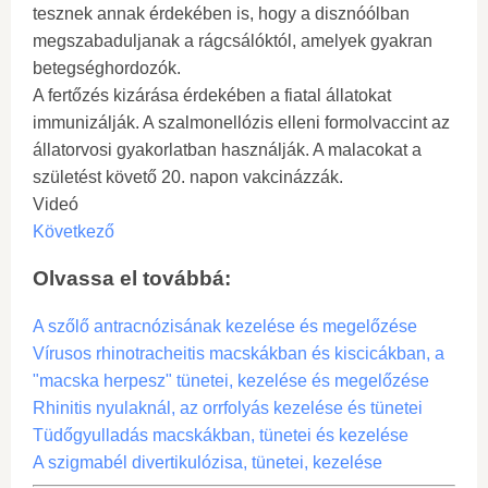
tesznek annak érdekében is, hogy a disznóólban
megszabaduljanak a rágcsálóktól, amelyek gyakran
betegséghordozók.
A fertőzés kizárása érdekében a fiatal állatokat
immunizálják. A szalmonellózis elleni formolvaccint az
állatorvosi gyakorlatban használják. A malacokat a
születést követő 20. napon vakcinázzák.
Videó
Következő
Olvassa el továbbá:
A szőlő antracnózisának kezelése és megelőzése
Vírusos rhinotracheitis macskákban és kiscicákban, a
"macska herpesz" tünetei, kezelése és megelőzése
Rhinitis nyulaknál, az orrfolyás kezelése és tünetei
Tüdőgyulladás macskákban, tünetei és kezelése
A szigmabél divertikulózisa, tünetei, kezelése