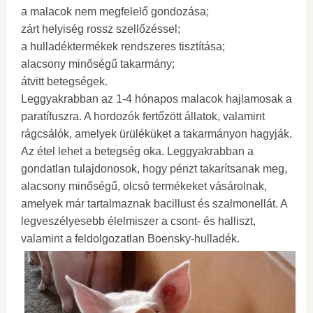
a malacok nem megfelelő gondozása;
zárt helyiség rossz szellőzéssel;
a hulladéktermékek rendszeres tisztítása;
alacsony minőségű takarmány;
átvitt betegségek.
Leggyakrabban az 1-4 hónapos malacok hajlamosak a
paratífuszra. A hordozók fertőzött állatok, valamint
rágcsálók, amelyek ürüléküket a takarmányon hagyják.
Az étel lehet a betegség oka. Leggyakrabban a
gondatlan tulajdonosok, hogy pénzt takarítsanak meg,
alacsony minőségű, olcsó termékeket vásárolnak,
amelyek már tartalmaznak bacillust és szalmonellát. A
legveszélyesebb élelmiszer a csont- és halliszt,
valamint a feldolgozatlan Boensky-hulladék.