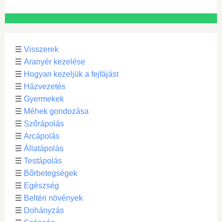
☰
Visszerek
☰
Aranyér kezelése
☰
Hogyan kezeljük a fejfájást
☰
Házvezetés
☰
Gyermekek
☰
Méhek gondozása
☰
Szőrápolás
☰
Arcápolás
☰
Állatápolás
☰
Testápolás
☰
Bőrbetegségek
☰
Egészség
☰
Beltéri növények
☰
Dohányzás