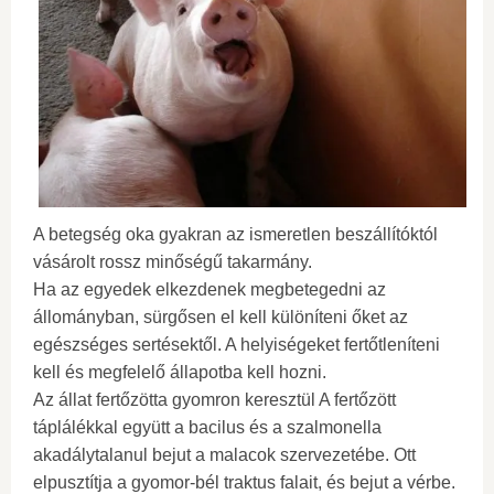
A betegség oka gyakran az ismeretlen beszállítóktól
vásárolt rossz minőségű takarmány.
Ha az egyedek elkezdenek megbetegedni az
állományban, sürgősen el kell különíteni őket az
egészséges sertésektől. A helyiségeket fertőtleníteni
kell és megfelelő állapotba kell hozni.
Az állat fertőzötta gyomron keresztül A fertőzött
táplálékkal együtt a bacilus és a szalmonella
akadálytalanul bejut a malacok szervezetébe. Ott
elpusztítja a gyomor-bél traktus falait, és bejut a vérbe.