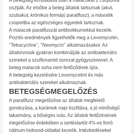
A betegség kimutatása után a malacokat 2 csoportra
osztják. Az elsőbe a beteg állatok tartoznak (akut,
szubakut, krónikus formájú paratífusz), a második
csoportba az egészséges egyedek tartoznak.
A malacok paratífuszát antibiotikumokkal kezelik.
Pozitív eredmények figyelhetők meg a Levomycetin,
"Tetracycline", "Neomycin" alkalmazásakor. Az
állatorvosok gyakran kombinálják az antibakteriális
szereket a szulfonamid sorozat gyógyszereivel. A
beteg malacok soha nem fertőződnek újra.
A betegség kezelésére Levomycetint és más
antibakteriális szereket alkalmaznak.
BETEGSÉGMEGELŐZÉS
A paratífusz megelőzése az állatok megfelelő
gondozása, a karámok napi tisztítása, a jó minőségű
takarmány, a bőséges ivás. Az állatok fertőzésének
megelőzése érdekében a sertéstartót 4%-os forró
nátrium-hidroxid-oldattal kezelik. Intézkedéseket