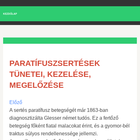
KEZDŐLAP
PARATÍFUSZSERTÉSEK
TÜNETEI, KEZELÉSE,
MEGELŐZÉSE
Előző
A sertés paratífusz betegségét már 1863-ban
diagnosztizálta Glesser német tudós. Ez a fertőző
betegség főként fiatal malacokat érint, és a gyomor-bél
traktus súlyos rendellenessége jellemzi.