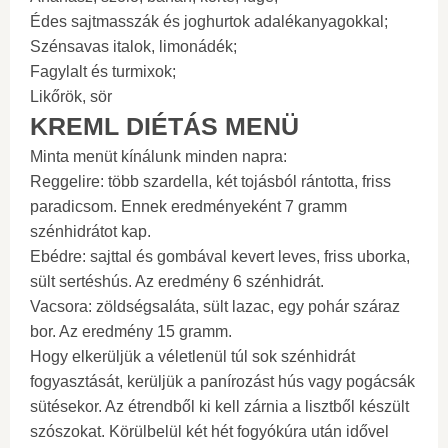
Édes sajtmasszák és joghurtok adalékanyagokkal;
Szénsavas italok, limonádék;
Fagylalt és turmixok;
Likőrök, sör
KREML DIÉTÁS MENÜ
Minta menüt kínálunk minden napra:
Reggelire: több szardella, két tojásból rántotta, friss
paradicsom. Ennek eredményeként 7 gramm
szénhidrátot kap.
Ebédre: sajttal és gombával kevert leves, friss uborka,
sült sertéshús. Az eredmény 6 szénhidrát.
Vacsora: zöldségsaláta, sült lazac, egy pohár száraz
bor. Az eredmény 15 gramm.
Hogy elkerüljük a véletlenül túl sok szénhidrát
fogyasztását, kerüljük a panírozást hús vagy pogácsák
sütésekor. Az étrendből ki kell zárnia a lisztből készült
szószokat. Körülbelül két hét fogyókúra után idővel