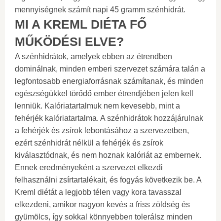
mennyiségnek számít napi 45 gramm szénhidrát.
MI A KREML DIÉTA FŐ
MŰKÖDÉSI ELVE?
A szénhidrátok, amelyek ebben az étrendben
dominálnak, minden emberi szervezet számára talán a
legfontosabb energiaforrásnak számítanak, és minden
egészségükkel törődő ember étrendjében jelen kell
lenniük. Kalóriatartalmuk nem kevesebb, mint a
fehérjék kalóriatartalma. A szénhidrátok hozzájárulnak
a fehérjék és zsírok lebontásához a szervezetben,
ezért szénhidrát nélkül a fehérjék és zsírok
kiválasztódnak, és nem hoznak kalóriát az embernek.
Ennek eredményeként a szervezet elkezdi
felhasználni zsírtartalékait, és fogyás következik be. A
Kreml diétát a legjobb télen vagy kora tavasszal
elkezdeni, amikor nagyon kevés a friss zöldség és
gyümölcs, így sokkal könnyebben tolerálsz minden