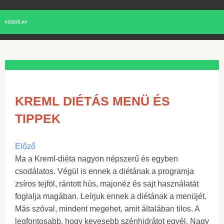
KEZDŐLAP
KREML DIÉTÁS MENÜ ÉS
TIPPEK
Előző
Ma a Kreml-diéta nagyon népszerű és egyben
csodálatos. Végül is ennek a diétának a programja
zsíros tejföl, rántott hús, majonéz és sajt használatát
foglalja magában. Leírjuk ennek a diétának a menüjét.
Más szóval, mindent megehet, amit általában tilos. A
legfontosabb, hogy kevesebb szénhidrátot egyél. Nagy