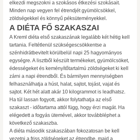
elkezdi megszokni a szokásos étkezési szokásait.
Minden nap vegyen fel étrendjét gyümölcsökkel,
zöldségekkel és könnyű péksüteményekkel.
A DIÉTA FŐ SZAKASZAI
A Kreml diéta első szakaszának legalább két hétig kell
tartania. Feltétlenül szükségescsökkentse a
szénhidrátbevitelt körülbelül napi 25 hagyományos
egységre. A lisztből készült termékeket, gyümölcsöket,
édességeket és keményítőtartalmú zöldségeket ki kell
zárni a napi étrendből. És bármilyen mennyiségben
felhasználhatja a húst, halat, sajtot, tojást, vajat és
sajtot. Két hét alatt akár 10 kilogrammot is leadhatsz.
Ha túl lassan fogyott, akkor folytathatja az első
szakaszt - időtartama attól függ, hogy érzi magát. Ha
elégedett a fogyás ütemével, akkor továbbléphet a
következő szakaszba.
A diéta második szakaszában fokozatosan be kell
vezetni a friss zöldségeket az étrendbe, majd a