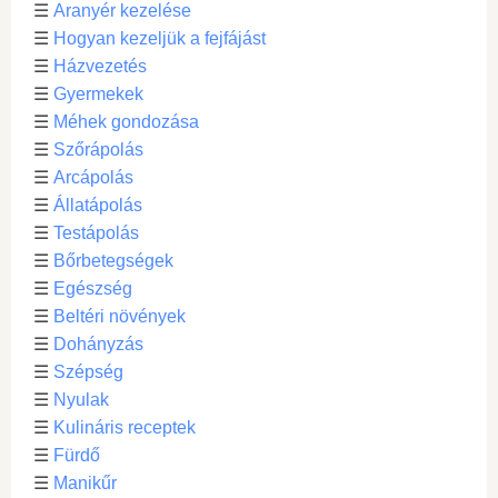
☰
Aranyér kezelése
☰
Hogyan kezeljük a fejfájást
☰
Házvezetés
☰
Gyermekek
☰
Méhek gondozása
☰
Szőrápolás
☰
Arcápolás
☰
Állatápolás
☰
Testápolás
☰
Bőrbetegségek
☰
Egészség
☰
Beltéri növények
☰
Dohányzás
☰
Szépség
☰
Nyulak
☰
Kulináris receptek
☰
Fürdő
☰
Manikűr