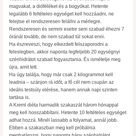
magvakat, a dióféléket és a bogyókat. Hetente
legalább 6 feltételes egységet kell hozzáadni, ne
felejtse el rendszeresen felállni a mérlegre.
Rendszeresen és semmi esetre sem szabad éhezni 7
óránál tovább, de nem szabad túl sokat enni.
Ha észreveszi, hogy elkezdett felszaporodni a
feleslegben, akkor naponta legfeljebb 20 egységnyi
szénhidrátot szabad fogyasztania. És ismételje meg
újra, amit tett.
Ha úgy találja, hogy már csak 2 kilogrammot kell
leadnia – szánjon rá időt, a fő cél nem csupán az
ideális testsúly elérése, hanem annak napi szinten
tartása is.
A Kreml diéta harmadik szakaszát három hónappal
meg kell hosszabbítani. Hetente 10 feltételes egységet
adhat hozzá. Minél lassabb a folyamat, annál jobb.
Ebben a szakaszban meg kell próbálnia
meghatározni, hogy naponta hány szénhidrátot