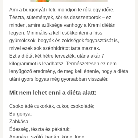
Ami a burgonyát illeti, mondjon le róla egy időre.
Tészta, sütemények, sör és desszertborok – ez
minden, amire szüksége vanhogy a Kreml diétán
legyen. Minimálisra kell csökkenteni a friss
gyümölcsök, bogyók és zöldségek fogyasztását is,
mivel ezek sok szénhidrátot tartalmaznak.
Ezt a diétát két hétre tervezték, utána akár 7
kilogrammot is leadhatsz. Természetesen ez nem
lenyűgöző eredmény, de meg kell értenie, hogy a diéta
utáni gyors fogyás még gyorsabban visszatér.
Mit nem lehet enni a diéta alatt:
Csokoládé cukorkák, cukor, csokoládé;
Burgonya;
Zabkása;
Édesség, tészta és pékáruk;
Ananász, szőlő, banán, körte, füge;