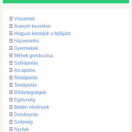
☰
Visszerek
☰
Aranyér kezelése
☰
Hogyan kezeljük a fejfájást
☰
Házvezetés
☰
Gyermekek
☰
Méhek gondozása
☰
Szőrápolás
☰
Arcápolás
☰
Állatápolás
☰
Testápolás
☰
Bőrbetegségek
☰
Egészség
☰
Beltéri növények
☰
Dohányzás
☰
Szépség
☰
Nyulak