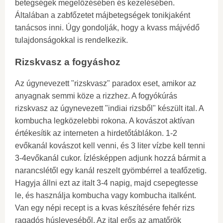
betegségek megelőzésében és kezelésében.
Általában a zabfőzetet májbetegségek tonikjaként
tanácsos inni. Úgy gondolják, hogy a kvass májvédő
tulajdonságokkal is rendelkezik.
Rizskvasz a fogyáshoz
Az úgynevezett "rizskvasz" paradox eset, amikor az
anyagnak semmi köze a rizzhez. A fogyókúrás
rizskvasz az úgynevezett "indiai rizsből" készült ital. A
kombucha legközelebbi rokona. A kovászot aktívan
értékesítik az interneten a hirdetőtáblákon. 1-2
evőkanál kovászot kell venni, és 3 liter vízbe kell tenni
3-4evőkanál cukor. Ízlésképpen adjunk hozzá bármit a
narancslétől egy kanál reszelt gyömbérrel a teafőzetig.
Hagyja állni ezt az italt 3-4 napig, majd csepegtesse
le, és használja kombucha vagy kombucha italként.
Van egy népi recept is a kvas készítésére fehér rizs
ragadós húsleveséből. Az ital erős az amatőrök