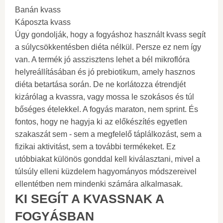
Banán kvass
Káposzta kvass
Úgy gondolják, hogy a fogyáshoz használt kvass segít
a súlycsökkentésben diéta nélkül. Persze ez nem így
van. A termék jó asszisztens lehet a bél mikroflóra
helyreállításában és jó prebiotikum, amely hasznos
diéta betartása során. De ne korlátozza étrendjét
kizárólag a kvassra, vagy mossa le szokásos és túl
bőséges ételekkel. A fogyás maraton, nem sprint. És
fontos, hogy ne hagyja ki az előkészítés egyetlen
szakaszát sem - sem a megfelelő táplálkozást, sem a
fizikai aktivitást, sem a további termékeket. Ez
utóbbiakat különös gonddal kell kiválasztani, mivel a
túlsúly elleni küzdelem hagyományos módszereivel
ellentétben nem mindenki számára alkalmasak.
KI SEGÍT A KVASSNAK A
FOGYÁSBAN