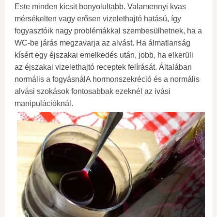
Este minden kicsit bonyolultabb. Valamennyi kvas
mérsékelten vagy erősen vizelethajtó hatású, így
fogyasztóik nagy problémákkal szembesülhetnek, ha a
WC-be járás megzavarja az alvást. Ha álmatlanság
kísért egy éjszakai emelkedés után, jobb, ha elkerüli
az éjszakai vizelethajtó receptek felírását. Általában
normális a fogyásnálA hormonszekréció és a normális
alvási szokások fontosabbak ezeknél az ivási
manipulációknál.