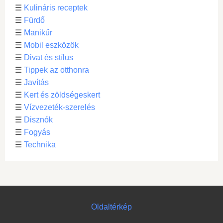
☰
Kulináris receptek
☰
Fürdő
☰
Manikűr
☰
Mobil eszközök
☰
Divat és stílus
☰
Tippek az otthonra
☰
Javítás
☰
Kert és zöldségeskert
☰
Vízvezeték-szerelés
☰
Disznók
☰
Fogyás
☰
Technika
Oldaltérkép