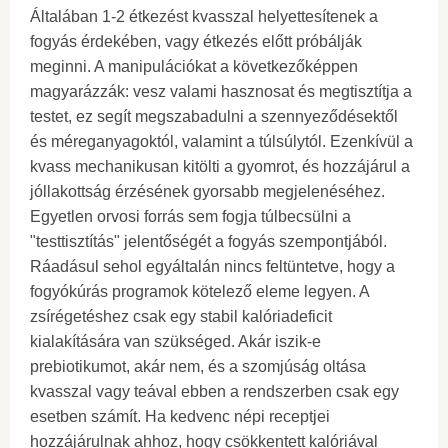
Általában 1-2 étkezést kvasszal helyettesítenek a
fogyás érdekében, vagy étkezés előtt próbálják
meginni. A manipulációkat a következőképpen
magyarázzák: vesz valami hasznosat és megtisztítja a
testet, ez segít megszabadulni a szennyeződésektől
és méreganyagoktól, valamint a túlsúlytól. Ezenkívül a
kvass mechanikusan kitölti a gyomrot, és hozzájárul a
jóllakottság érzésének gyorsabb megjelenéséhez.
Egyetlen orvosi forrás sem fogja túlbecsülni a
"testtisztítás" jelentőségét a fogyás szempontjából.
Ráadásul sehol egyáltalán nincs feltüntetve, hogy a
fogyókúrás programok kötelező eleme legyen. A
zsírégetéshez csak egy stabil kalóriadeficit
kialakítására van szükséged. Akár iszik-e
prebiotikumot, akár nem, és a szomjúság oltása
kvasszal vagy teával ebben a rendszerben csak egy
esetben számít. Ha kedvenc népi receptjei
hozzájárulnak ahhoz, hogy csökkentett kalóriával