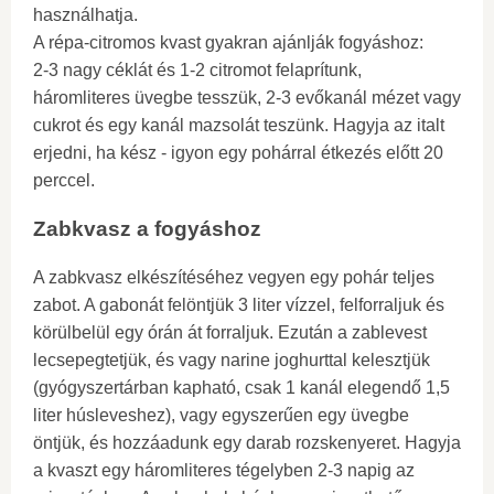
használhatja.
A répa-citromos kvast gyakran ajánlják fogyáshoz:
2-3 nagy céklát és 1-2 citromot felaprítunk,
háromliteres üvegbe tesszük, 2-3 evőkanál mézet vagy
cukrot és egy kanál mazsolát teszünk. Hagyja az italt
erjedni, ha kész - igyon egy pohárral étkezés előtt 20
perccel.
Zabkvasz a fogyáshoz
A zabkvasz elkészítéséhez vegyen egy pohár teljes
zabot. A gabonát felöntjük 3 liter vízzel, felforraljuk és
körülbelül egy órán át forraljuk. Ezután a zablevest
lecsepegtetjük, és vagy narine joghurttal kelesztjük
(gyógyszertárban kapható, csak 1 kanál elegendő 1,5
liter húsleveshez), vagy egyszerűen egy üvegbe
öntjük, és hozzáadunk egy darab rozskenyeret. Hagyja
a kvaszt egy háromliteres tégelyben 2-3 napig az