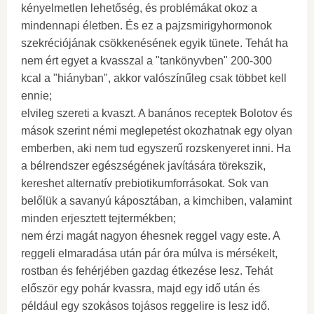
kényelmetlen lehetőség, és problémákat okoz a
mindennapi életben. És ez a pajzsmirigyhormonok
szekréciójának csökkenésének egyik tünete. Tehát ha
nem ért egyet a kvasszal a "tankönyvben" 200-300
kcal a "hiányban", akkor valószínűleg csak többet kell
ennie;
elvileg szereti a kvaszt. A banános receptek Bolotov és
mások szerint némi meglepetést okozhatnak egy olyan
emberben, aki nem tud egyszerű rozskenyeret inni. Ha
a bélrendszer egészségének javítására törekszik,
kereshet alternatív prebiotikumforrásokat. Sok van
belőlük a savanyú káposztában, a kimchiben, valamint
minden erjesztett tejtermékben;
nem érzi magát nagyon éhesnek reggel vagy este. A
reggeli elmaradása után pár óra múlva is mérsékelt,
rostban és fehérjében gazdag étkezése lesz. Tehát
először egy pohár kvassra, majd egy idő után és
például egy szokásos tojásos reggelire is lesz idő.