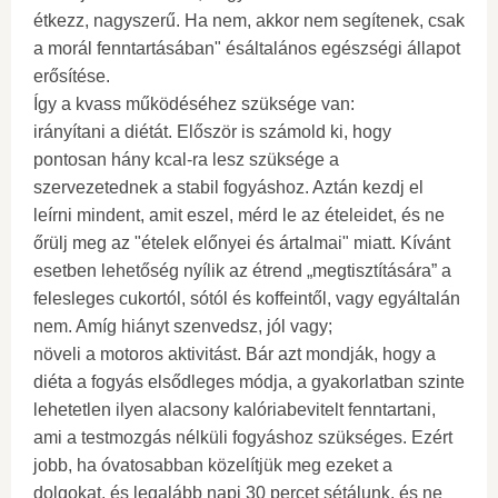
étkezz, nagyszerű. Ha nem, akkor nem segítenek, csak
a morál fenntartásában" ésáltalános egészségi állapot
erősítése.
Így a kvass működéséhez szüksége van:
irányítani a diétát. Először is számold ki, hogy
pontosan hány kcal-ra lesz szüksége a
szervezetednek a stabil fogyáshoz. Aztán kezdj el
leírni mindent, amit eszel, mérd le az ételeidet, és ne
őrülj meg az "ételek előnyei és ártalmai" miatt. Kívánt
esetben lehetőség nyílik az étrend „megtisztítására” a
felesleges cukortól, sótól és koffeintől, vagy egyáltalán
nem. Amíg hiányt szenvedsz, jól vagy;
növeli a motoros aktivitást. Bár azt mondják, hogy a
diéta a fogyás elsődleges módja, a gyakorlatban szinte
lehetetlen ilyen alacsony kalóriabevitelt fenntartani,
ami a testmozgás nélküli fogyáshoz szükséges. Ezért
jobb, ha óvatosabban közelítjük meg ezeket a
dolgokat, és legalább napi 30 percet sétálunk, és ne