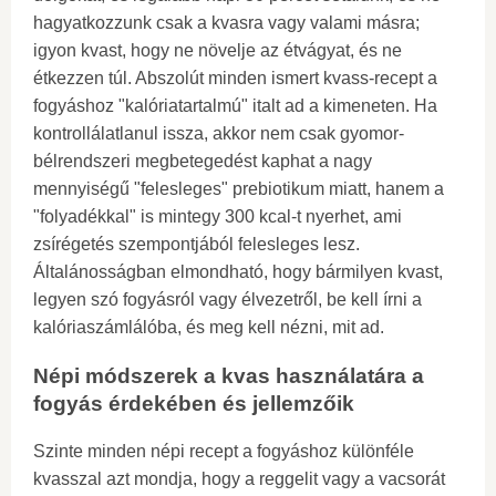
hagyatkozzunk csak a kvasra vagy valami másra;
igyon kvast, hogy ne növelje az étvágyat, és ne
étkezzen túl. Abszolút minden ismert kvass-recept a
fogyáshoz "kalóriatartalmú" italt ad a kimeneten. Ha
kontrollálatlanul issza, akkor nem csak gyomor-
bélrendszeri megbetegedést kaphat a nagy
mennyiségű "felesleges" prebiotikum miatt, hanem a
"folyadékkal" is mintegy 300 kcal-t nyerhet, ami
zsírégetés szempontjából felesleges lesz.
Általánosságban elmondható, hogy bármilyen kvast,
legyen szó fogyásról vagy élvezetről, be kell írni a
kalóriaszámlálóba, és meg kell nézni, mit ad.
Népi módszerek a kvas használatára a
fogyás érdekében és jellemzőik
Szinte minden népi recept a fogyáshoz különféle
kvasszal azt mondja, hogy a reggelit vagy a vacsorát