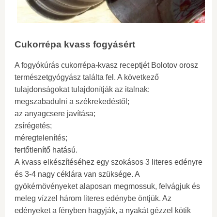
Cukorrépa kvass fogyásért
A fogyókúrás cukorrépa-kvasz receptjét Bolotov orosz
természetgyógyász találta fel. A következő
tulajdonságokat tulajdonítják az italnak:
megszabadulni a székrekedéstől;
az anyagcsere javítása;
zsírégetés;
méregtelenítés;
fertőtlenítő hatású.
A kvass elkészítéséhez egy szokásos 3 literes edényre
és 3-4 nagy céklára van szüksége. A
gyökérnövényeket alaposan megmossuk, felvágjuk és
meleg vízzel három literes edénybe öntjük. Az
edényeket a fényben hagyják, a nyakát gézzel kötik