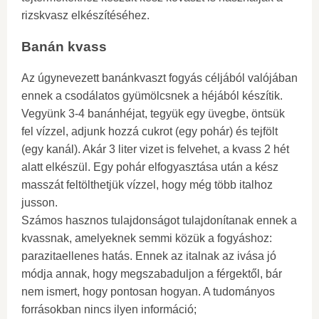
rizskvasz elkészítéséhez.
Banán kvass
Az úgynevezett banánkvaszt fogyás céljából valójában
ennek a csodálatos gyümölcsnek a héjából készítik.
Vegyünk 3-4 banánhéjat, tegyük egy üvegbe, öntsük
fel vízzel, adjunk hozzá cukrot (egy pohár) és tejfölt
(egy kanál). Akár 3 liter vizet is felvehet, a kvass 2 hét
alatt elkészül. Egy pohár elfogyasztása után a kész
masszát feltölthetjük vízzel, hogy még több italhoz
jusson.
Számos hasznos tulajdonságot tulajdonítanak ennek a
kvassnak, amelyeknek semmi közük a fogyáshoz:
parazitaellenes hatás. Ennek az italnak az ivása jó
módja annak, hogy megszabaduljon a férgektől, bár
nem ismert, hogy pontosan hogyan. A tudományos
forrásokban nincs ilyen információ;