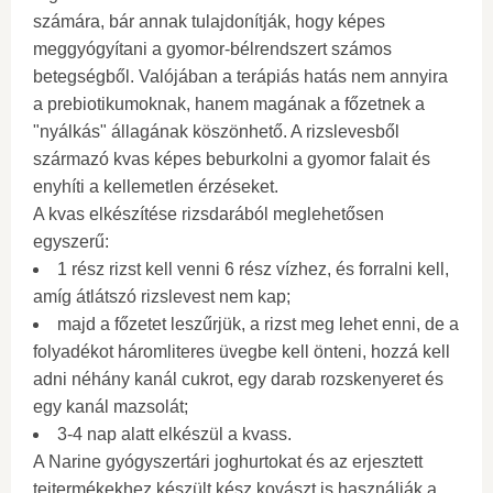
számára, bár annak tulajdonítják, hogy képes
meggyógyítani a gyomor-bélrendszert számos
betegségből. Valójában a terápiás hatás nem annyira
a prebiotikumoknak, hanem magának a főzetnek a
"nyálkás" állagának köszönhető. A rizslevesből
származó kvas képes beburkolni a gyomor falait és
enyhíti a kellemetlen érzéseket.
A kvas elkészítése rizsdarából meglehetősen
egyszerű:
1 rész rizst kell venni 6 rész vízhez, és forralni kell,
amíg átlátszó rizslevest nem kap;
majd a főzetet leszűrjük, a rizst meg lehet enni, de a
folyadékot háromliteres üvegbe kell önteni, hozzá kell
adni néhány kanál cukrot, egy darab rozskenyeret és
egy kanál mazsolát;
3-4 nap alatt elkészül a kvass.
A Narine gyógyszertári joghurtokat és az erjesztett
tejtermékekhez készült kész kovászt is használják a