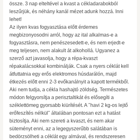
össze. 3 nap elteltével a kvast a cékladarabokból
leszűrjük, és néhány kanál mézet adunk hozzá. Inni
lehet!
Az ilyen kvas fogyasztása előtt érdemes
megbizonyosodni arról, hogy az ital alkalmas-e a
fogyasztásra, nem penészesedett-e, és nem erjedt-e
meg teljesen, nem alakult át alkohollá. Ugyanez a
szerző azt javasolja, hogy a répa-kvaszt
répakalácsokkal kombinálják. Csak a nyers céklát kell
átfuttatnia egy erős elektromos húsdarálón, majd
étkezés előtt enni 2-3 evőkanálnyit a kapott termékből.
Aki nem tudja, a cékla hashajtó zöldség. Természetes
módon felgyorsítja a perisztaltikát és elősegíti a
széklettömeg gyorsabb kiürítését. A "havi 2 kg-os lejtő
erőfeszítés nélkül" általában pontosan ezt a hatást
biztosítja. Aki nem szereti a kvaszt, és nem akar
süteményt enni, az a legegyszerűbb salátában is
bedörzsölheti a céklát egy almával, és rendszeresen