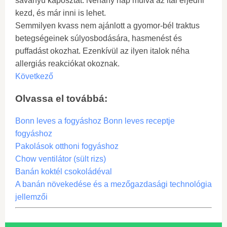
savanyú káposztát. Néhány nap múlva az ital erjedni
kezd, és már inni is lehet.
Semmilyen kvass nem ajánlott a gyomor-bél traktus
betegségeinek súlyosbodására, hasmenést és
puffadást okozhat. Ezenkívül az ilyen italok néha
allergiás reakciókat okoznak.
Következő
Olvassa el továbbá:
Bonn leves a fogyáshoz Bonn leves receptje
fogyáshoz
Pakolások otthoni fogyáshoz
Chow ventilátor (sült rizs)
Banán koktél csokoládéval
A banán növekedése és a mezőgazdasági technológia
jellemzői