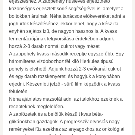
erjesztéshez. A zabpehely húsleves erjeszthető
közönséges erjesztett sörlé segítségével is, amelyet a
boltokban árulnak. Néha tanácsos előkeveréket adni a
joghurtok készítéséhez, ekkor lehet, hogy a kész ital
enyhén sajátos ízű, de nagyon hasznos is. A kvass
fermentációjának felgyorsítása érdekében adjunk
hozzá 2-3 darab normál cukrot vagy mézet.
A zabpehely kvass második receptje egyszerűbb. Egy
háromliteres vízdobozhoz fél kiló Herkules típusú
pehely is elvihető. Adjunk hozzá 2-3 evőkanál cukrot
és egy darab rozskenyeret, és hagyjuk a konyhában
erjedni. Készenléti jelző - sűrű film képződik a kvass
felületén.
Néha ajánlatos mazsolát adni az italokhoz ezeknek a
recepteknek megfelelően.
A zabfőzetek és a belőlük készült kvas béta-
glikánokban gazdagok. A progresszív orvoslás nagy
reményeket fűz ezekhez az anyagokhoz az onkológiai