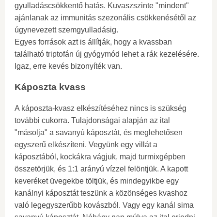
gyulladáscsökkentő hatás. Kuvaszszinte "mindent"
ajánlanak az immunitás szezonális csökkenésétől az
úgynevezett szemgyulladásig.
Egyes források azt is állítják, hogy a kvassban
található triptofán új gyógymód lehet a rák kezelésére.
Igaz, erre kevés bizonyíték van.
Káposzta kvass
A káposzta-kvasz elkészítéséhez nincs is szükség
további cukorra. Tulajdonságai alapján az ital
"másolja" a savanyú káposztát, és meglehetősen
egyszerű elkészíteni. Vegyünk egy villát a
káposztából, kockákra vágjuk, majd turmixgépben
összetörjük, és 1:1 arányú vízzel felöntjük. A kapott
keveréket üvegekbe töltjük, és mindegyikbe egy
kanálnyi káposztát teszünk a közönséges kvashoz
való legegyszerűbb kovászból. Vagy egy kanál sima