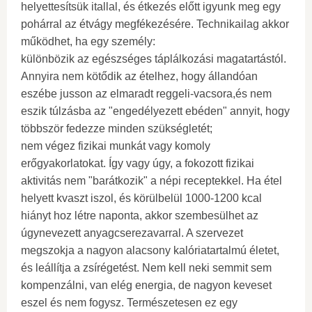
helyettesítsük itallal, és étkezés előtt igyunk meg egy
pohárral az étvágy megfékezésére. Technikailag akkor
működhet, ha egy személy:
különbözik az egészséges táplálkozási magatartástól.
Annyira nem kötődik az ételhez, hogy állandóan
eszébe jusson az elmaradt reggeli-vacsora,és nem
eszik túlzásba az "engedélyezett ebéden" annyit, hogy
többször fedezze minden szükségletét;
nem végez fizikai munkát vagy komoly
erőgyakorlatokat. Így vagy úgy, a fokozott fizikai
aktivitás nem "barátkozik" a népi receptekkel. Ha étel
helyett kvaszt iszol, és körülbelül 1000-1200 kcal
hiányt hoz létre naponta, akkor szembesülhet az
úgynevezett anyagcserezavarral. A szervezet
megszokja a nagyon alacsony kalóriatartalmú életet,
és leállítja a zsírégetést. Nem kell neki semmit sem
kompenzálni, van elég energia, de nagyon keveset
eszel és nem fogysz. Természetesen ez egy