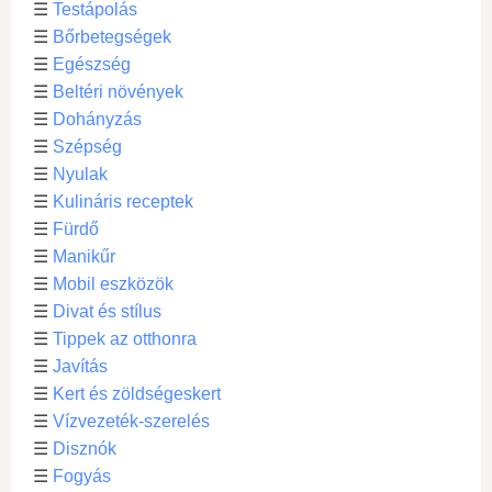
☰
Testápolás
☰
Bőrbetegségek
☰
Egészség
☰
Beltéri növények
☰
Dohányzás
☰
Szépség
☰
Nyulak
☰
Kulináris receptek
☰
Fürdő
☰
Manikűr
☰
Mobil eszközök
☰
Divat és stílus
☰
Tippek az otthonra
☰
Javítás
☰
Kert és zöldségeskert
☰
Vízvezeték-szerelés
☰
Disznók
☰
Fogyás