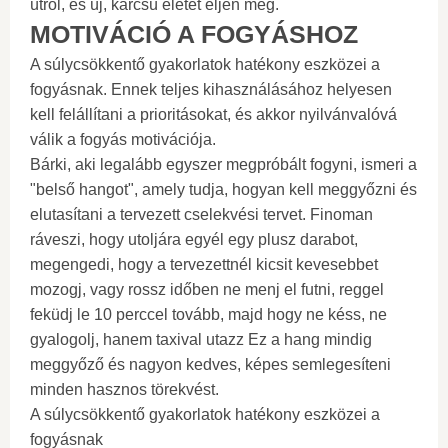
útról, és új, karcsú életet éljen meg.
MOTIVÁCIÓ A FOGYÁSHOZ
A súlycsökkentő gyakorlatok hatékony eszközei a
fogyásnak. Ennek teljes kihasználásához helyesen
kell felállítani a prioritásokat, és akkor nyilvánvalóvá
válik a fogyás motivációja.
Bárki, aki legalább egyszer megpróbált fogyni, ismeri a
"belső hangot", amely tudja, hogyan kell meggyőzni és
elutasítani a tervezett cselekvési tervet. Finoman
ráveszi, hogy utoljára egyél egy plusz darabot,
megengedi, hogy a tervezettnél kicsit kevesebbet
mozogj, vagy rossz időben ne menj el futni, reggel
feküdj le 10 perccel tovább, majd hogy ne késs, ne
gyalogolj, hanem taxival utazz Ez a hang mindig
meggyőző és nagyon kedves, képes semlegesíteni
minden hasznos törekvést.
A súlycsökkentő gyakorlatok hatékony eszközei a
fogyásnak