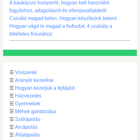
A kaukázusi hunyorról, hogyan kell használni
fogyáshoz, adagolásról és ellenjavallatokról
Csináld magad beton. Hogyan készítsünk betont
Hogyan vágd le magad a frufrudat, 4 szabály a
tökéletes frizurához
☰
Visszerek
☰
Aranyér kezelése
☰
Hogyan kezeljük a fejfájást
☰
Házvezetés
☰
Gyermekek
☰
Méhek gondozása
☰
Szőrápolás
☰
Arcápolás
☰
Állatápolás