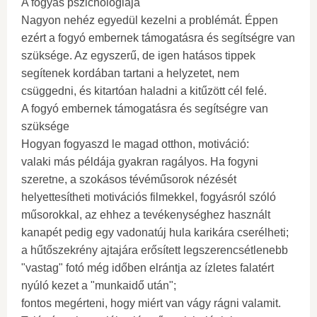
A fogyás pszichológiája
Nagyon nehéz egyedül kezelni a problémát. Éppen
ezért a fogyó embernek támogatásra és segítségre van
szüksége. Az egyszerű, de igen hatásos tippek
segítenek kordában tartani a helyzetet, nem
csüggedni, és kitartóan haladni a kitűzött cél felé.
A fogyó embernek támogatásra és segítségre van
szüksége
Hogyan fogyaszd le magad otthon, motiváció:
valaki más példája gyakran ragályos. Ha fogyni
szeretne, a szokásos tévéműsorok nézését
helyettesítheti motivációs filmekkel, fogyásról szóló
műsorokkal, az ehhez a tevékenységhez használt
kanapét pedig egy vadonatúj hula karikára cserélheti;
a hűtőszekrény ajtajára erősített legszerencsétlenebb
"vastag" fotó még időben elrántja az ízletes falatért
nyúló kezet a "munkaidő után";
fontos megérteni, hogy miért van vágy rágni valamit.