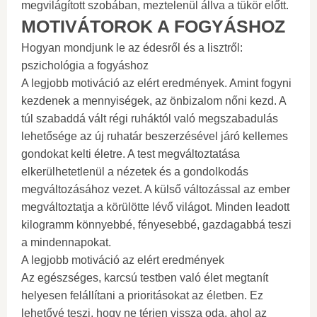
megvilágított szobában, meztelenül állva a tükör előtt.
MOTIVÁTOROK A FOGYÁSHOZ
Hogyan mondjunk le az édesről és a lisztről:
pszichológia a fogyáshoz
A legjobb motiváció az elért eredmények. Amint fogyni
kezdenek a mennyiségek, az önbizalom nőni kezd. A
túl szabaddá vált régi ruháktól való megszabadulás
lehetősége az új ruhatár beszerzésével járó kellemes
gondokat kelti életre. A test megváltoztatása
elkerülhetetlenül a nézetek és a gondolkodás
megváltozásához vezet. A külső változással az ember
megváltoztatja a körülötte lévő világot. Minden leadott
kilogramm könnyebbé, fényesebbé, gazdagabbá teszi
a mindennapokat.
A legjobb motiváció az elért eredmények
Az egészséges, karcsú testben való élet megtanít
helyesen felállítani a prioritásokat az életben. Ez
lehetővé teszi, hogy ne térjen vissza oda, ahol az