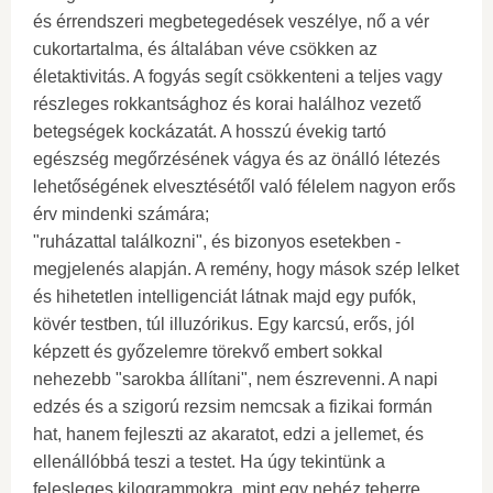
és érrendszeri megbetegedések veszélye, nő a vér
cukortartalma, és általában véve csökken az
életaktivitás. A fogyás segít csökkenteni a teljes vagy
részleges rokkantsághoz és korai halálhoz vezető
betegségek kockázatát. A hosszú évekig tartó
egészség megőrzésének vágya és az önálló létezés
lehetőségének elvesztésétől való félelem nagyon erős
érv mindenki számára;
"ruházattal találkozni", és bizonyos esetekben -
megjelenés alapján. A remény, hogy mások szép lelket
és hihetetlen intelligenciát látnak majd egy pufók,
kövér testben, túl illuzórikus. Egy karcsú, erős, jól
képzett és győzelemre törekvő embert sokkal
nehezebb "sarokba állítani", nem észrevenni. A napi
edzés és a szigorú rezsim nemcsak a fizikai formán
hat, hanem fejleszti az akaratot, edzi a jellemet, és
ellenállóbbá teszi a testet. Ha úgy tekintünk a
felesleges kilogrammokra, mint egy nehéz teherre,