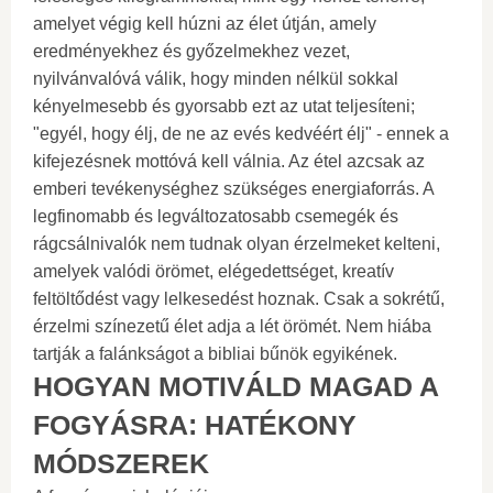
amelyet végig kell húzni az élet útján, amely
eredményekhez és győzelmekhez vezet,
nyilvánvalóvá válik, hogy minden nélkül sokkal
kényelmesebb és gyorsabb ezt az utat teljesíteni;
"egyél, hogy élj, de ne az evés kedvéért élj" - ennek a
kifejezésnek mottóvá kell válnia. Az étel azcsak az
emberi tevékenységhez szükséges energiaforrás. A
legfinomabb és legváltozatosabb csemegék és
rágcsálnivalók nem tudnak olyan érzelmeket kelteni,
amelyek valódi örömet, elégedettséget, kreatív
feltöltődést vagy lelkesedést hoznak. Csak a sokrétű,
érzelmi színezetű élet adja a lét örömét. Nem hiába
tartják a falánkságot a bibliai bűnök egyikének.
HOGYAN MOTIVÁLD MAGAD A
FOGYÁSRA: HATÉKONY
MÓDSZEREK