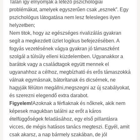
Talán így elnyomják a létező pszichológiai
problémákat, amelyek egyszerűen csak „esznek”. Egy
pszichológus látogatása nem lesz felesleges ilyen
helyzetben;
Nem titok, hogy az egészséges rivalizálás gyakran
segít a megkezdett üzlet logikus befejezésében. A
fogyás vezetésének vágya gyakran jó támaszként
szolgál a túlsúly elleni küzdelemben. Ugyanakkor a
barátok vagy a családtagok együtt mennek el
ugyanahhoz a célhoz, megbízható és erős támaszokká
válnak egymásnak, bátorítanak és dicsérnek, ne
hagyják félúton megállni,megszegni az új szabályokat,
és szerezni elegendő extra darabot.
Figyelem!
Azoknak a férfiaknak és nőknek, akik nem
képesek magukban találni az erőt a káros
ételfüggőségek feladásához, egy első pillantásra
vicces, de mégis hatásos tanács megteszi. Egyél, amit
csak akarsz, a nap bármely szakában, de jól