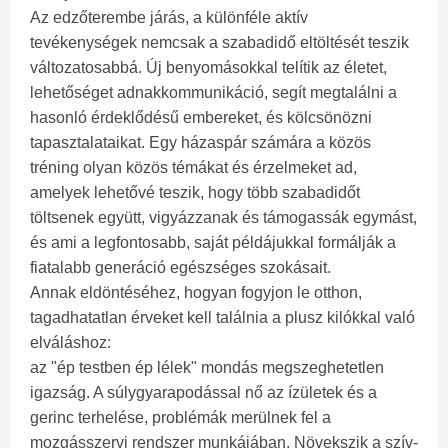
Az edzőterembe járás, a különféle aktív
tevékenységek nemcsak a szabadidő eltöltését teszik
változatosabbá. Új benyomásokkal telítik az életet,
lehetőséget adnakkommunikáció, segít megtalálni a
hasonló érdeklődésű embereket, és kölcsönözni
tapasztalataikat. Egy házaspár számára a közös
tréning olyan közös témákat és érzelmeket ad,
amelyek lehetővé teszik, hogy több szabadidőt
töltsenek együtt, vigyázzanak és támogassák egymást,
és ami a legfontosabb, saját példájukkal formálják a
fiatalabb generáció egészséges szokásait.
Annak eldöntéséhez, hogyan fogyjon le otthon,
tagadhatatlan érveket kell találnia a plusz kilókkal való
elváláshoz:
az "ép testben ép lélek" mondás megszeghetetlen
igazság. A súlygyarapodással nő az ízületek és a
gerinc terhelése, problémák merülnek fel a
mozgásszervi rendszer munkájában. Növekszik a szív-