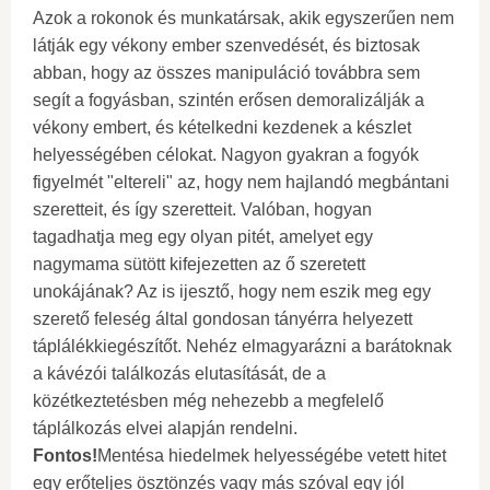
Azok a rokonok és munkatársak, akik egyszerűen nem
látják egy vékony ember szenvedését, és biztosak
abban, hogy az összes manipuláció továbbra sem
segít a fogyásban, szintén erősen demoralizálják a
vékony embert, és kételkedni kezdenek a készlet
helyességében célokat. Nagyon gyakran a fogyók
figyelmét "eltereli" az, hogy nem hajlandó megbántani
szeretteit, és így szeretteit. Valóban, hogyan
tagadhatja meg egy olyan pitét, amelyet egy
nagymama sütött kifejezetten az ő szeretett
unokájának? Az is ijesztő, hogy nem eszik meg egy
szerető feleség által gondosan tányérra helyezett
táplálékkiegészítőt. Nehéz elmagyarázni a barátoknak
a kávézói találkozás elutasítását, de a
közétkeztetésben még nehezebb a megfelelő
táplálkozás elvei alapján rendelni.
Fontos!
Mentésa hiedelmek helyességébe vetett hitet
egy erőteljes ösztönzés vagy más szóval egy jól