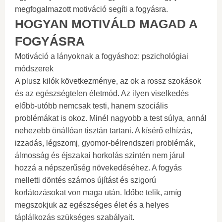
megfogalmazott motiváció segíti a fogyásra.
HOGYAN MOTIVÁLD MAGAD A
FOGYÁSRA
Motiváció a lányoknak a fogyáshoz: pszichológiai
módszerek
A plusz kilók következménye, az ok a rossz szokások
és az egészségtelen életmód. Az ilyen viselkedés
előbb-utóbb nemcsak testi, hanem szociális
problémákat is okoz. Minél nagyobb a test súlya, annál
nehezebb önállóan tisztán tartani. A kísérő elhízás,
izzadás, légszomj, gyomor-bélrendszeri problémák,
álmosság és éjszakai horkolás szintén nem járul
hozzá a népszerűség növekedéséhez. A fogyás
melletti döntés számos újítást és szigorú
korlátozásokat von maga után. Időbe telik, amíg
megszokjuk az egészséges élet és a helyes
táplálkozás szükséges szabályait.