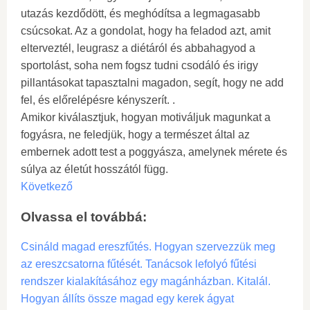
utazás kezdődött, és meghódítsa a legmagasabb
csúcsokat. Az a gondolat, hogy ha feladod azt, amit
elterveztél, leugrasz a diétáról és abbahagyod a
sportolást, soha nem fogsz tudni csodáló és irigy
pillantásokat tapasztalni magadon, segít, hogy ne add
fel, és előrelépésre kényszerít. .
Amikor kiválasztjuk, hogyan motiváljuk magunkat a
fogyásra, ne feledjük, hogy a természet által az
embernek adott test a poggyásza, amelynek mérete és
súlya az életút hosszától függ.
Következő
Olvassa el továbbá:
Csináld magad ereszfűtés. Hogyan szervezzük meg
az ereszcsatorna fűtését. Tanácsok lefolyó fűtési
rendszer kialakításához egy magánházban. Kitalál.
Hogyan állíts össze magad egy kerek ágyat