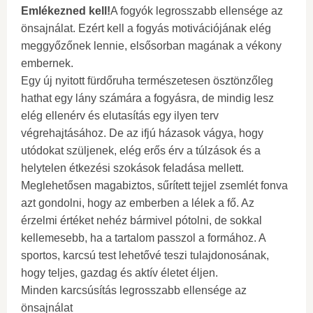
Emlékezned kell!
A fogyók legrosszabb ellensége az
önsajnálat. Ezért kell a fogyás motivációjának elég
meggyőzőnek lennie, elsősorban magának a vékony
embernek.
Egy új nyitott fürdőruha természetesen ösztönzőleg
hathat egy lány számára a fogyásra, de mindig lesz
elég ellenérv és elutasítás egy ilyen terv
végrehajtásához. De az ifjú házasok vágya, hogy
utódokat szüljenek, elég erős érv a túlzások és a
helytelen étkezési szokások feladása mellett.
Meglehetősen magabiztos, sűrített tejjel zsemlét fonva
azt gondolni, hogy az emberben a lélek a fő. Az
érzelmi értéket nehéz bármivel pótolni, de sokkal
kellemesebb, ha a tartalom passzol a formához. A
sportos, karcsú test lehetővé teszi tulajdonosának,
hogy teljes, gazdag és aktív életet éljen.
Minden karcsúsítás legrosszabb ellensége az
önsajnálat