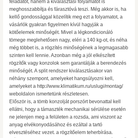
feladatot, hanem a kiválasztási folyamatot is
meghosszabbítja és fárasztóvá teszi. Még akkor is, ha
kellő gondossággal közelítik meg ezt a folyamatot, a
vásárlók gyakran figyelmen kívül hagyják a
kötőelemek minőségét. Mivel a légkondicionáló
tömege meglehetősen nagy, eléri a 140 kg-ot, és néha
még többet is, a rögzítés minőségének a legmagasabb
szinten kell lennie. Azonban még a jól elkészített
rögzítők vagy konzolok sem garantálják a berendezés
minőségét. A split rendszer kiválasztásakor van
néhány szempont, amelyeket hangsúlyozni kell,
amelyeket a http://www.klimatikum.ru/uslugi/montag/
weboldalon ismertetünk részletesen.
Először is, a tömb konzolját porszórt bevonattal kell
ellátni, hogy a támaszték mechanikai sérülése esetén
ne jelenjen meg a felületen a rozsda, ami viszont az
anyag elvékonyodásához és ezáltal a tartó
elvesztéséhez vezet. a rögzítőelem teherbírása.