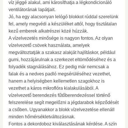
víz jéggé alakul, ami károsíthatja a légkondicionáló
ventilátorának lapátjait.
Jó, ha egy alacsonyan lelógó blokkot rúddal szerelünk
fel, amely megvédi a készüléket attól, hogy tisztátalan
kezű emberek alkatrészei közé húzzák.
A vízelvezetés minősége is nagyon fontos. Az olyan
vízelvezető csövek használata, amelyek
megváltoztatják a szakasz alakját hajlításkor, például
gumi, hozzájárulnak a szerkezet eltömődéséhez és a
folyadék stagnálásához. Ez pedig már nemcsak a
falak és a nedves padló megsérüléséhez vezethet,
hanem a helyiségben kellemetlen szagokhoz is
vezethet a káros mikroflóra kialakulásából. A
vízelvezető berendezés fűtőberendezéssel történő
felszerelése segít megelőzni a jégdarabok képződését
a csőben. Ugyanakkor a blokk vízelvezetése ellenáll
minden hőmérsékletváltozásnak.
Fontos a dekordoboz kiválasztásának kérdése. A szín