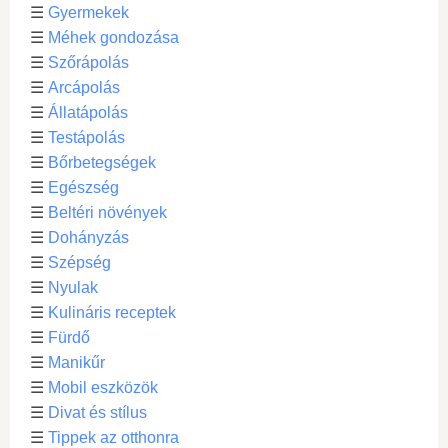
☰
Gyermekek
☰
Méhek gondozása
☰
Szőrápolás
☰
Arcápolás
☰
Állatápolás
☰
Testápolás
☰
Bőrbetegségek
☰
Egészség
☰
Beltéri növények
☰
Dohányzás
☰
Szépség
☰
Nyulak
☰
Kulináris receptek
☰
Fürdő
☰
Manikűr
☰
Mobil eszközök
☰
Divat és stílus
☰
Tippek az otthonra