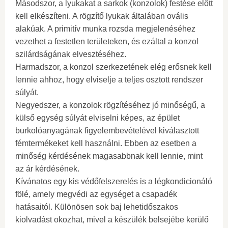
Másodszor, a lyukakat a sarkok (konzolok) festése előtt
kell elkészíteni. A rögzítő lyukak általában ovális
alakúak. A primitív munka rozsda megjelenéséhez
vezethet a festetlen területeken, és ezáltal a konzol
szilárdságának elvesztéséhez.
Harmadszor, a konzol szerkezetének elég erősnek kell
lennie ahhoz, hogy elviselje a teljes osztott rendszer
súlyát.
Negyedszer, a konzolok rögzítéséhez jó minőségű, a
külső egység súlyát elviselni képes, az épület
burkolóanyagának figyelembevételével kiválasztott
fémtermékeket kell használni. Ebben az esetben a
minőség kérdésének magasabbnak kell lennie, mint
az ár kérdésének.
Kívánatos egy kis védőfelszerelés is a légkondicionáló
fölé, amely megvédi az egységet a csapadék
hatásaitól. Különösen sok baj lehetidőszakos
kiolvadást okozhat, mivel a készülék belsejébe kerülő