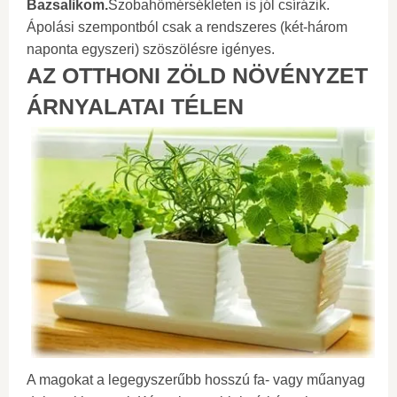
Bazsalikom.
Szobahőmérsékleten is jól csírázik.
Ápolási szempontból csak a rendszeres (két-három
naponta egyszeri) szöszölésre igényes.
AZ OTTHONI ZÖLD NÖVÉNYZET
ÁRNYALATAI TÉLEN
A magokat a legegyszerűbb hosszú fa- vagy műanyag