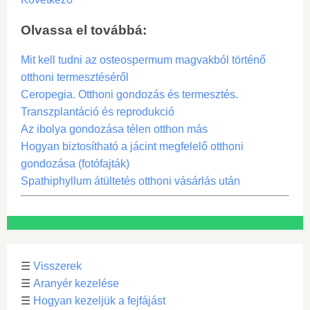
Olvassa el továbbá:
Mit kell tudni az osteospermum magvakból történő
otthoni termesztéséről
Ceropegia. Otthoni gondozás és termesztés.
Transzplantáció és reprodukció
Az ibolya gondozása télen otthon más
Hogyan biztosítható a jácint megfelelő otthoni
gondozása (fotófajták)
Spathiphyllum átültetés otthoni vásárlás után
☰
Visszerek
☰
Aranyér kezelése
☰
Hogyan kezeljük a fejfájást