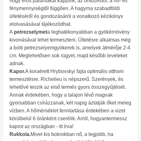
hogy erős palántákat kapjunk, az öntözéstől, a hő- és
fénymennyiségtől függően. A hagyma szabadföldi
ültetéséről és gondozásáról a vonatkozó kézikönyv
elolvasásával tájékozódhat.
A
petrezselymet
a leghatékonyabban a gyökérnövény
kivonásával lehet termeszteni. Ültetésre alkalmas még
a bolti petrezselyemgyökerek is, amelyek átmérője 2-4
cm. Meglehetősen sok rügyet, majd később leveleket
adnak.
Kapor.
A koraérett Hrybovskyi fajta optimális otthoni
termesztésre. Richelieu is népszerű. Szerények, és
lehetővé teszik az első termés gyors összegyűjtését.
Annak érdekében, hogy a talajon lévő magvak
gyorsabban csírázzanak, két napig áztatják őket meleg
vízben. A hőmérséklet fenntartása érdekében a vizet
körülbelül 6 óránként cserélik. Arról, hogyantermessz
kaprot az országban - itt írva!
Rukkola.
Mivel kis bokrokban nő, a legjobb, ha