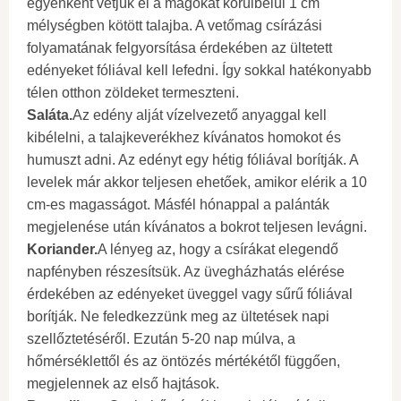
egyenként vetjük el a magokat körülbelül 1 cm
mélységben kötött talajba. A vetőmag csírázási
folyamatának felgyorsítása érdekében az ültetett
edényeket fóliával kell lefedni. Így sokkal hatékonyabb
télen otthon zöldeket termeszteni.
Saláta.
Az edény alját vízelvezető anyaggal kell
kibélelni, a talajkeverékhez kívánatos homokot és
humuszt adni. Az edényt egy hétig fóliával borítják. A
levelek már akkor teljesen ehetőek, amikor elérik a 10
cm-es magasságot. Másfél hónappal a palánták
megjelenése után kívánatos a bokrot teljesen levágni.
Koriander.
A lényeg az, hogy a csírákat elegendő
napfényben részesítsük. Az üvegházhatás elérése
érdekében az edényeket üveggel vagy sűrű fóliával
borítják. Ne feledkezzünk meg az ültetések napi
szellőztetéséről. Ezután 5-20 nap múlva, a
hőmérséklettől és az öntözés mértékétől függően,
megjelennek az első hajtások.