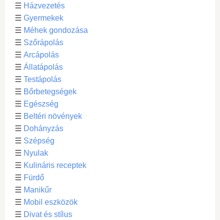
☰
Házvezetés
☰
Gyermekek
☰
Méhek gondozása
☰
Szőrápolás
☰
Arcápolás
☰
Állatápolás
☰
Testápolás
☰
Bőrbetegségek
☰
Egészség
☰
Beltéri növények
☰
Dohányzás
☰
Szépség
☰
Nyulak
☰
Kulináris receptek
☰
Fürdő
☰
Manikűr
☰
Mobil eszközök
☰
Divat és stílus