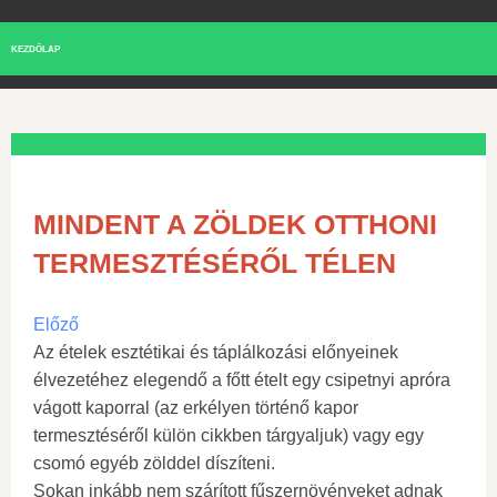
KEZDŐLAP
MINDENT A ZÖLDEK OTTHONI
TERMESZTÉSÉRŐL TÉLEN
Előző
Az ételek esztétikai és táplálkozási előnyeinek
élvezetéhez elegendő a főtt ételt egy csipetnyi apróra
vágott kaporral (az erkélyen történő kapor
termesztéséről külön cikkben tárgyaljuk) vagy egy
csomó egyéb zölddel díszíteni.
Sokan inkább nem szárított fűszernövényeket adnak