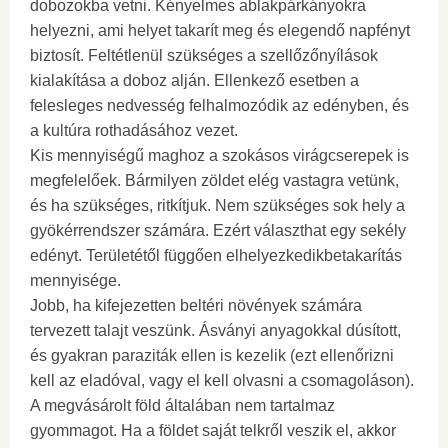
dobozokba vetni. Kényelmes ablakpárkányokra
helyezni, ami helyet takarít meg és elegendő napfényt
biztosít. Feltétlenül szükséges a szellőzőnyílások
kialakítása a doboz alján. Ellenkező esetben a
felesleges nedvesség felhalmozódik az edényben, és
a kultúra rothadásához vezet.
Kis mennyiségű maghoz a szokásos virágcserepek is
megfelelőek. Bármilyen zöldet elég vastagra vetünk,
és ha szükséges, ritkítjuk. Nem szükséges sok hely a
gyökérrendszer számára. Ezért választhat egy sekély
edényt. Területétől függően elhelyezkedikbetakarítás
mennyisége.
Jobb, ha kifejezetten beltéri növények számára
tervezett talajt veszünk. Ásványi anyagokkal dúsított,
és gyakran paraziták ellen is kezelik (ezt ellenőrizni
kell az eladóval, vagy el kell olvasni a csomagoláson).
A megvásárolt föld általában nem tartalmaz
gyommagot. Ha a földet saját telkről veszik el, akkor