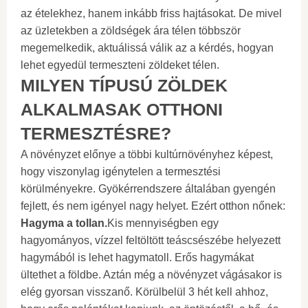
az ételekhez, hanem inkább friss hajtásokat. De mivel
az üzletekben a zöldségek ára télen többször
megemelkedik, aktuálissá válik az a kérdés, hogyan
lehet egyedül termeszteni zöldeket télen.
MILYEN TÍPUSÚ ZÖLDEK
ALKALMASAK OTTHONI
TERMESZTÉSRE?
A növényzet előnye a többi kultúrnövényhez képest,
hogy viszonylag igénytelen a termesztési
körülményekre. Gyökérrendszere általában gyengén
fejlett, és nem igényel nagy helyet. Ezért otthon nőnek:
Hagyma a tollan.
Kis mennyiségben egy
hagyományos, vízzel feltöltött teáscsészébe helyezett
hagymából is lehet hagymatoll. Erős hagymákat
ültethet a földbe. Aztán még a növényzet vágásakor is
elég gyorsan visszanő. Körülbelül 3 hét kell ahhoz,