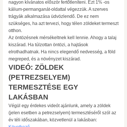
nagyon kívánatos először fertőtleníteni. Ezt 1% -os
kálium-permanganát-oldattal végezzük. A szerves
trágyák alkalmazása üdvözlendő. De ez nem
szükséges, ha azt tervezi, hogy télen zöldeket termeszt
otthon.
Az öntözésnek mérsékeltnek kell lennie. Ahogy a talaj
kiszárad. Ha túlzottan öntözi, a hajtások
elrothadhatnak. Ha nincs elegendő nedvesség, a föld
megreped, és a növényzet kiszárad.
VIDEÓ: ZÖLDEK
(PETREZSELYEM)
TERMESZTÉSE EGY
LAKÁSBAN
Végül egy érdekes videót ajánlunk, amely a zöldek
(jelen esetben a petrezselyem) termesztéséről szól az
év téli időszakában, közvetlenül a lakásban:
Következő