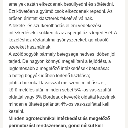
amelyek aztán elkezdenek besüllyedni és sötétedni.
Ezt követően a gyümölcsök elkezdenek repedni. Az
erősen érintett klaszterek feketévé válnak.
A fekete- és szürkerothadás elleni védekezési
intézkedések csökkentik az aspergillózis terjedését. A
kezeléshez réztartalmú gyógyszereket, gombaölő
szereket használnak.
A szőlőbogyók bármely betegsége nedves időben jól
terjed. De nagyon könnyű megállítani a fejlődést, a
legfontosabb a megelőző intézkedések betartása:
a beteg bogyók időben történő tisztítása;
jobb a bokrokat tavasszal metszeni, mint ősszel;
körülmetélés után minden sebet 5% -os vas-szulfát
oldattal vagy 3% Bordeaux keverék oldattal kezelnek.
minden elültetett palántát 4%-os vas-szulfáttal kell
kezelni.
Minden agrotechnikai intézkedést és megelőző
permetezést rendszeresen, gond nélkül kell