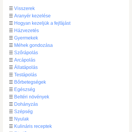
☰
Visszerek
☰
Aranyér kezelése
☰
Hogyan kezeljük a fejfájást
☰
Házvezetés
☰
Gyermekek
☰
Méhek gondozása
☰
Szőrápolás
☰
Arcápolás
☰
Állatápolás
☰
Testápolás
☰
Bőrbetegségek
☰
Egészség
☰
Beltéri növények
☰
Dohányzás
☰
Szépség
☰
Nyulak
☰
Kulináris receptek