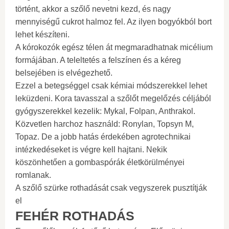
történt, akkor a szőlő nevetni kezd, és nagy
mennyiségű cukrot halmoz fel. Az ilyen bogyókból bort
lehet készíteni.
A kórokozók egész télen át megmaradhatnak micélium
formájában. A teleltetés a felszínen és a kéreg
belsejében is elvégezhető.
Ezzel a betegséggel csak kémiai módszerekkel lehet
leküzdeni. Kora tavasszal a szőlőt megelőzés céljából
gyógyszerekkel kezelik: Mykal, Folpan, Anthrakol.
Közvetlen harchoz használd: Ronylan, Topsyn M,
Topaz. De a jobb hatás érdekében agrotechnikai
intézkedéseket is végre kell hajtani. Nekik
köszönhetően a gombaspórák életkörülményei
romlanak.
A szőlő szürke rothadását csak vegyszerek pusztítják
el
FEHÉR ROTHADÁS