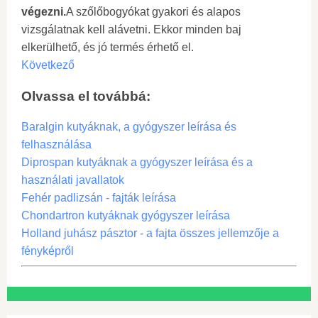
végezni.
A szőlőbogyókat gyakori és alapos
vizsgálatnak kell alávetni. Ekkor minden baj
elkerülhető, és jó termés érhető el.
Következő
Olvassa el továbbá:
Baralgin kutyáknak, a gyógyszer leírása és
felhasználása
Diprospan kutyáknak a gyógyszer leírása és a
használati javallatok
Fehér padlizsán - fajták leírása
Chondartron kutyáknak gyógyszer leírása
Holland juhász pásztor - a fajta összes jellemzője a
fényképről