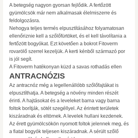
A betegség nagyon gyorsan fejlődik. A fertőzött
gyümölcsök már nem alkalmasak élelmiszerre és
feldolgozásra.
Nehogya teljes termés elpusztításához folyamatosan
ellenőriznie kell a szőlőfürtöket, és el kell távolítania a
fertőzött bogyókat. Ezt követően a bokrot Fitoverm
rovarölő szerrel kezeljük. A kerti kénből származó por
is jól segít.
A Fitoverm hatékonyan küzd a savas rothadás ellen
ANTRACNÓZIS
Az antracnóz még a legellenállóbb szőlőfajtákat is
elpusztíthatja. A betegség a növény minden részét
érinti. A hajtásokat és a leveleket barna vagy barna
foltok borítják, sötét szegéllyel. Az érintett területek
kiszáradnak és eltörnek. A levelek hullani kezdenek.
Az érett gyümölcsökön nyomott foltok jelennek meg, és
a fiatal bogyók teljesen kiszáradnak. A sérült szőlő