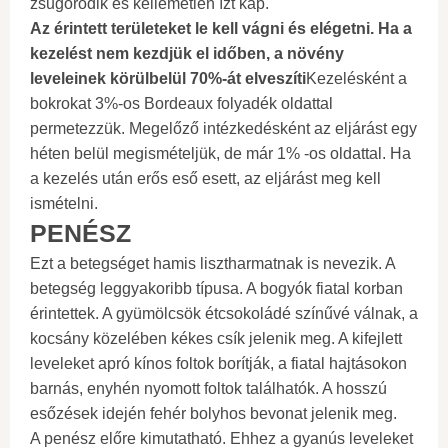
zsugorodik és kellemetlen ízt kap.
Az érintett területeket le kell vágni és elégetni. Ha a
kezelést nem kezdjük el időben, a növény
leveleinek körülbelül 70%-át elveszíti
Kezelésként a
bokrokat 3%-os Bordeaux folyadék oldattal
permetezzük. Megelőző intézkedésként az eljárást egy
héten belül megismételjük, de már 1% -os oldattal. Ha
a kezelés után erős eső esett, az eljárást meg kell
ismételni.
PENÉSZ
Ezt a betegséget hamis lisztharmatnak is nevezik. A
betegség leggyakoribb típusa. A bogyók fiatal korban
érintettek. A gyümölcsök étcsokoládé színűvé válnak, a
kocsány közelében kékes csík jelenik meg. A kifejlett
leveleket apró kínos foltok borítják, a fiatal hajtásokon
barnás, enyhén nyomott foltok találhatók. A hosszú
esőzések idején fehér bolyhos bevonat jelenik meg.
A penész előre kimutatható. Ehhez a gyanús leveleket