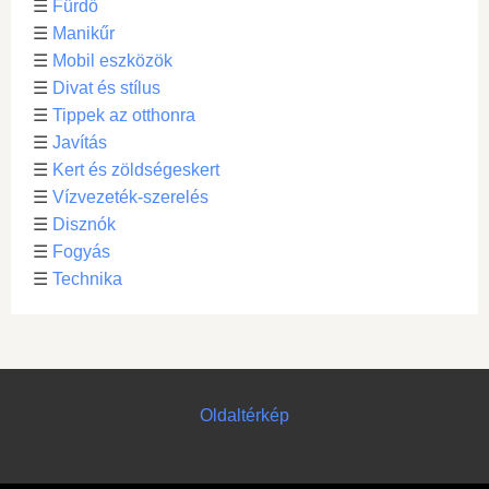
☰
Fürdő
☰
Manikűr
☰
Mobil eszközök
☰
Divat és stílus
☰
Tippek az otthonra
☰
Javítás
☰
Kert és zöldségeskert
☰
Vízvezeték-szerelés
☰
Disznók
☰
Fogyás
☰
Technika
Oldaltérkép