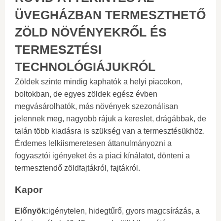
ÜVEGHÁZBAN TERMESZTHETŐ
ZÖLD NÖVÉNYEKRŐL ÉS
TERMESZTÉSI
TECHNOLÓGIÁJUKRÓL
Zöldek szinte mindig kaphatók a helyi piacokon,
boltokban, de egyes zöldek egész évben
megvásárolhatók, más növények szezonálisan
jelennek meg, nagyobb rájuk a kereslet, drágábbak, de
talán több kiadásra is szükség van a termesztésükhöz.
Érdemes lelkiismeretesen áttanulmányozni a
fogyasztói igényeket és a piaci kínálatot, dönteni a
termesztendő zöldfajtákról, fajtákról.
Kapor
Előnyök:
igénytelen, hidegtűrő, gyors magcsírázás, a