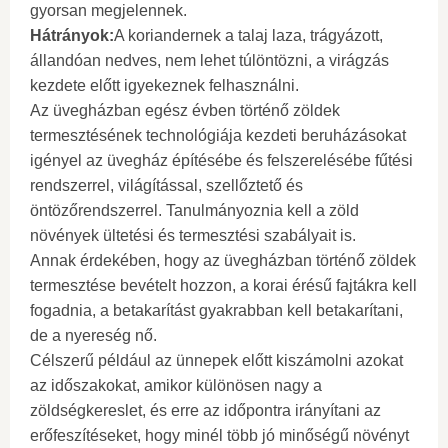
gyorsan megjelennek.
Hátrányok:
A koriandernek a talaj laza, trágyázott,
állandóan nedves, nem lehet túlöntözni, a virágzás
kezdete előtt igyekeznek felhasználni.
Az üvegházban egész évben történő zöldek
termesztésének technológiája kezdeti beruházásokat
igényel az üvegház építésébe és felszerelésébe fűtési
rendszerrel, világítással, szellőztető és
öntözőrendszerrel. Tanulmányoznia kell a zöld
növények ültetési és termesztési szabályait is.
Annak érdekében, hogy az üvegházban történő zöldek
termesztése bevételt hozzon, a korai érésű fajtákra kell
fogadnia, a betakarítást gyakrabban kell betakarítani,
de a nyereség nő.
Célszerű például az ünnepek előtt kiszámolni azokat
az időszakokat, amikor különösen nagy a
zöldségkereslet, és erre az időpontra irányítani az
erőfeszítéseket, hogy minél több jó minőségű növényt