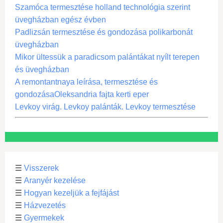
Szamóca termesztése holland technológia szerint
üvegházban egész évben
Padlizsán termesztése és gondozása polikarbonát
üvegházban
Mikor ültessük a paradicsom palántákat nyílt terepen
és üvegházban
A remontantnaya leírása, termesztése és
gondozásaOleksandria fajta kerti eper
Levkoy virág. Levkoy palánták. Levkoy termesztése
☰
Visszerek
☰
Aranyér kezelése
☰
Hogyan kezeljük a fejfájást
☰
Házvezetés
☰
Gyermekek