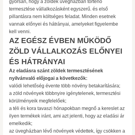
gyorsan, hogy a zöldek üvegházban történő
termesztése vállalkozásként egyszerű. és első
pillantásra nem költséges feladat. Minden esetnek
vannak előnyei és hátrányai, amelyeket figyelembe
kell venni.
AZ EGÉSZ ÉVBEN MŰKÖDŐ
ZÖLD VÁLLALKOZÁS ELŐNYEI
ÉS HÁTRÁNYAI
Az eladásra szánt zöldek termesztésének
nyilvánvaló előjogai a következők:
valódi lehetőség évente több növény betakarítására;
a zöld növények többnyire igénytelenek, termesztési
körülményeik megfelelőek;
a téli és kora tavaszi hónapokban megnő a kereslet az
ilyen termékek iránt, ami azt jelenti, hogy az eladási ár
emelkedik;
az üvegházban lévő növények védettek, így csökken a