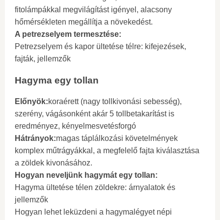
fitolámpákkal megvilágítást igényel, alacsony
hőmérsékleten megállítja a növekedést.
A petrezselyem termesztése:
Petrezselyem és kapor ültetése télre: kifejezések,
fajták, jellemzők
Hagyma egy tollan
Előnyök:
koraérett (nagy tollkivonási sebesség),
szerény, vágásonként akár 5 tollbetakarítást is
eredményez, kényelmesvetésforgó
Hátrányok:
magas táplálkozási követelmények
komplex műtrágyákkal, a megfelelő fajta kiválasztása
a zöldek kivonásához.
Hogyan neveljünk hagymát egy tollan:
Hagyma ültetése télen zöldekre: árnyalatok és
jellemzők
Hogyan lehet leküzdeni a hagymalégyet népi