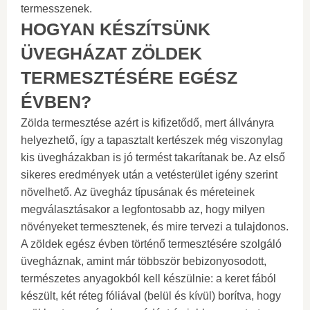
termesszenek.
HOGYAN KÉSZÍTSÜNK
ÜVEGHÁZAT ZÖLDEK
TERMESZTÉSÉRE EGÉSZ
ÉVBEN?
Zölda termesztése azért is kifizetődő, mert állványra
helyezhető, így a tapasztalt kertészek még viszonylag
kis üvegházakban is jó termést takarítanak be. Az első
sikeres eredmények után a vetésterület igény szerint
növelhető. Az üvegház típusának és méreteinek
megválasztásakor a legfontosabb az, hogy milyen
növényeket termesztenek, és mire tervezi a tulajdonos.
A zöldek egész évben történő termesztésére szolgáló
üvegháznak, amint már többször bebizonyosodott,
természetes anyagokból kell készülnie: a keret fából
készült, két réteg fóliával (belül és kívül) borítva, hogy