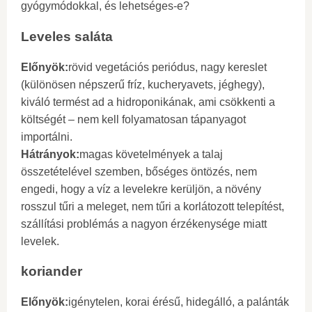
gyógymódokkal, és lehetséges-e?
Leveles saláta
Előnyök:
rövid vegetációs periódus, nagy kereslet
(különösen népszerű fríz, kucheryavets, jéghegy),
kiváló termést ad a hidroponikának, ami csökkenti a
költségét – nem kell folyamatosan tápanyagot
importálni.
Hátrányok:
magas követelmények a talaj
összetételével szemben, bőséges öntözés, nem
engedi, hogy a víz a levelekre kerüljön, a növény
rosszul tűri a meleget, nem tűri a korlátozott telepítést,
szállítási problémás a nagyon érzékenysége miatt
levelek.
koriander
Előnyök:
igénytelen, korai érésű, hidegálló, a palánták