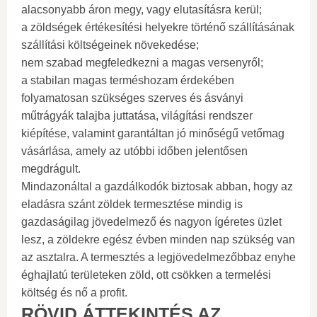
alacsonyabb áron megy, vagy elutasításra kerül;
a zöldségek értékesítési helyekre történő szállításának
szállítási költségeinek növekedése;
nem szabad megfeledkezni a magas versenyről;
a stabilan magas terméshozam érdekében
folyamatosan szükséges szerves és ásványi
műtrágyák talajba juttatása, világítási rendszer
kiépítése, valamint garantáltan jó minőségű vetőmag
vásárlása, amely az utóbbi időben jelentősen
megdrágult.
Mindazonáltal a gazdálkodók biztosak abban, hogy az
eladásra szánt zöldek termesztése mindig is
gazdaságilag jövedelmező és nagyon ígéretes üzlet
lesz, a zöldekre egész évben minden nap szükség van
az asztalra. A termesztés a legjövedelmezőbbaz enyhe
éghajlatú területeken zöld, ott csökken a termelési
költség és nő a profit.
RÖVID ÁTTEKINTÉS AZ