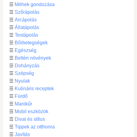
☰
Méhek gondozása
☰
Szőrápolás
☰
Arcápolás
☰
Állatápolás
☰
Testápolás
☰
Bőrbetegségek
☰
Egészség
☰
Beltéri növények
☰
Dohányzás
☰
Szépség
☰
Nyulak
☰
Kulináris receptek
☰
Fürdő
☰
Manikűr
☰
Mobil eszközök
☰
Divat és stílus
☰
Tippek az otthonra
☰
Javítás