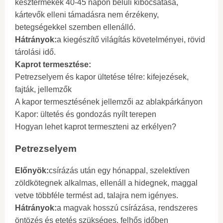
késztermékek 40-45 napon belüli kibocsátása,
kártevők elleni támadásra nem érzékeny,
betegségekkel szemben ellenálló.
Hátrányok:
a kiegészítő világítás követelményei, rövid
tárolási idő.
Kaprot termesztése:
Petrezselyem és kapor ültetése télre: kifejezések,
fajták, jellemzők
A kapor termesztésének jellemzői az ablakpárkányon
Kapor: ültetés és gondozás nyílt terepen
Hogyan lehet kaprot termeszteni az erkélyen?
Petrezselyem
Előnyök:
csírázás után egy hónappal, szelektíven
zöldkötegnek alkalmas, ellenáll a hidegnek, maggal
vetve többféle termést ad, talajra nem igényes.
Hátrányok:
a magvak hosszú csírázása, rendszeres
öntözés és etetés szükséges, felhős időben