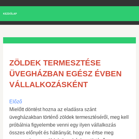
KEZDŐLAP
ZÖLDEK TERMESZTÉSE
ÜVEGHÁZBAN EGÉSZ ÉVBEN
VÁLLALKOZÁSKÉNT
Előző
Mielőtt döntést hozna az eladásra szánt
üvegházakban történő zöldek termesztéséről, meg kell
próbálnia figyelembe venni egy ilyen vállalkozás
összes előnyét és hátrányát, hogy ne értse meg