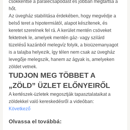
csökkentse a páralecsapódást és jobban megtartsa a
hőt.
Az üvegház stabilitása érdekében, hogy megvédje a
belső teret a hipotermiától, alapot készítenek, és
keretet szerelnek fel rá. A kerület mentén csöveket
fektetnek le, amelyek mentén gáz- vagy szilárd
tüzelésű kazánból melegvíz folyik, a bioüzemanyagot
is a talajba helyezik, így télen nem csak az üvegház
levegője melegszik, hanem az ágyak is, amelyeken
zöldet vetnek.
TUDJON MEG TÖBBET A
„ZÖLD” ÜZLET ELŐNYEIRŐL
A kertészek-üzletek megosztják tapasztalataikat a
zöldekkel való kereskedésről a videóban:
Következő
Olvassa el továbbá: