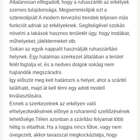
Általánosan elfogadott, hogy a ruhaszárító az erkélyek
szerves tulajdonsága. Megsemmisítjük ezt a
sztereotípiát! A modern tervezési trendek teljesen más
funkciót adnak az erkélyeknek. Segítségével szokás
növelni a lakások hasznos területét úgy, hogy irodákat,
műhelyeket, játéktermeket stb.
Sokan az egyik nappalit használják ruhaszárítási
helynek. Egy hatalmas szerkezet általában a terület
felét foglalja el, és a nedves dolgok sokáig nem
hajlandók megszáradni.
Így először meg kell határozni a helyet, ahol a szárító
található, majd át kell térni egy adott modell
kiválasztására.
Ennek a szerkezetnek az erkélyen való
elhelyezkedésének előnye a ruhanemű szellőzésének
lehetősége.Télen azonban a szárítási folyamat több
hétig is eltarthat. Ha a loggia nincs fűtve, vagy nem
üvegezett, akkor tavasszal megkockáztatja, hogy