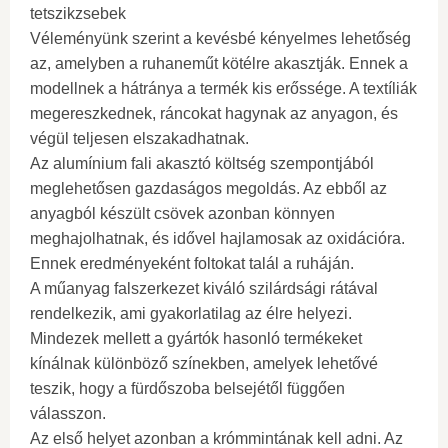
tetszikzsebek
Véleményünk szerint a kevésbé kényelmes lehetőség
az, amelyben a ruhaneműt kötélre akasztják. Ennek a
modellnek a hátránya a termék kis erőssége. A textíliák
megereszkednek, ráncokat hagynak az anyagon, és
végül teljesen elszakadhatnak.
Az alumínium fali akasztó költség szempontjából
meglehetősen gazdaságos megoldás. Az ebből az
anyagból készült csövek azonban könnyen
meghajolhatnak, és idővel hajlamosak az oxidációra.
Ennek eredményeként foltokat talál a ruháján.
A műanyag falszerkezet kiváló szilárdsági rátával
rendelkezik, ami gyakorlatilag az élre helyezi.
Mindezek mellett a gyártók hasonló termékeket
kínálnak különböző színekben, amelyek lehetővé
teszik, hogy a fürdőszoba belsejétől függően
válasszon.
Az első helyet azonban a krómmintának kell adni. Az