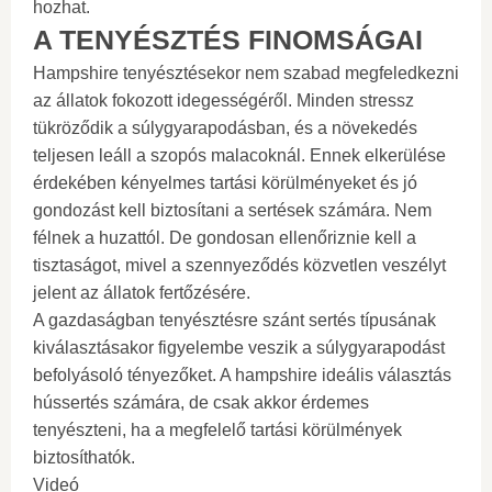
hozhat.
A TENYÉSZTÉS FINOMSÁGAI
Hampshire tenyésztésekor nem szabad megfeledkezni
az állatok fokozott idegességéről. Minden stressz
tükröződik a súlygyarapodásban, és a növekedés
teljesen leáll a szopós malacoknál. Ennek elkerülése
érdekében kényelmes tartási körülményeket és jó
gondozást kell biztosítani a sertések számára. Nem
félnek a huzattól. De gondosan ellenőriznie kell a
tisztaságot, mivel a szennyeződés közvetlen veszélyt
jelent az állatok fertőzésére.
A gazdaságban tenyésztésre szánt sertés típusának
kiválasztásakor figyelembe veszik a súlygyarapodást
befolyásoló tényezőket. A hampshire ideális választás
hússertés számára, de csak akkor érdemes
tenyészteni, ha a megfelelő tartási körülmények
biztosíthatók.
Videó