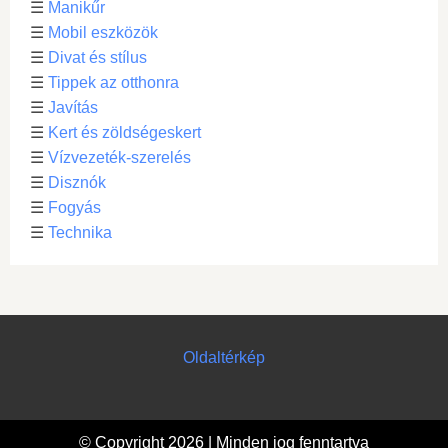
☰
Manikűr
☰
Mobil eszközök
☰
Divat és stílus
☰
Tippek az otthonra
☰
Javítás
☰
Kert és zöldségeskert
☰
Vízvezeték-szerelés
☰
Disznók
☰
Fogyás
☰
Technika
Oldaltérkép
© Copyright 2026 | Minden jog fenntartva