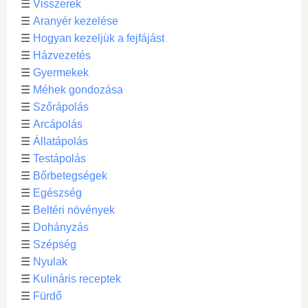
☰
Visszerek
☰
Aranyér kezelése
☰
Hogyan kezeljük a fejfájást
☰
Házvezetés
☰
Gyermekek
☰
Méhek gondozása
☰
Szőrápolás
☰
Arcápolás
☰
Állatápolás
☰
Testápolás
☰
Bőrbetegségek
☰
Egészség
☰
Beltéri növények
☰
Dohányzás
☰
Szépség
☰
Nyulak
☰
Kulináris receptek
☰
Fürdő