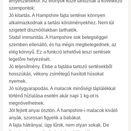
tenyésztésekor. Az előnyök közé tartoznak a következő
szempontok:
Jó kitartás. A Hampshire fajta sertései könnyen
alkalmazkodnak a tartási körülményekhez. Nem túl
szigetelt disznóólakban tarthatók.
Stabil immunitás. A Hampshire sok betegséggel
szemben ellenálló, és ha mégis megbetegednek, az
elég könnyű. Ez a funkció lehetővé teszi sertések
legelőre helyezését.
Jó teljesítmény. Ebbe a fajtába tartozó sertésekből
hosszúkás, vékony zsírrétegű hasított húsokat
nyernek.
Jó súlygyarapodás. A malacok minőségi táplálékkal
történő hízlalása esetén akár napi 1 kg-ot is
megnövelhetnek.
Jól fejlett anyai ösztön. A hampshire-i malacok kiváló
anyák, szorosan figyelik a babákat.
A fajta hátrányai, úgy tűnik, nem olyan sokak. De