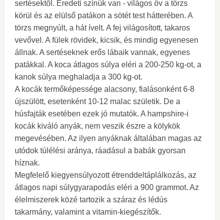
sertésektől. Eredeti színük van - világos öv a törzs
körül és az elülső patákon a sötét test hátterében. A
törzs megnyúlt, a hát ívelt. A fej világosított, takaros
vevővel. A fülek rövidek, kicsik, és mindig egyenesen
állnak. A sertéseknek erős lábaik vannak, egyenes
patákkal. A koca átlagos súlya eléri a 200-250 kg-ot, a
kanok súlya meghaladja a 300 kg-ot.
A kocák termőképessége alacsony, fialásonként 6-8
újszülött, esetenként 10-12 malac születik. De a
húsfajták esetében ezek jó mutatók. A hampshire-i
kocák kiváló anyák, nem veszik észre a kölykök
megevésében. Az ilyen anyáknak általában magas az
utódok túlélési aránya, ráadásul a babák gyorsan
híznak.
Megfelelő kiegyensúlyozott étrenddeltáplálkozás, az
átlagos napi súlygyarapodás eléri a 900 grammot. Az
élelmiszerek közé tartozik a száraz és lédús
takarmány, valamint a vitamin-kiegészítők.