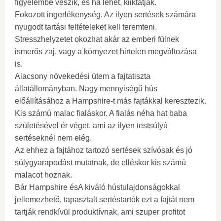
figyelembe veszik, és ha lehet, kiiktatják.
Fokozott ingerlékenység. Az ilyen sertések számára
nyugodt tartási feltételeket kell teremteni.
Stresszhelyzetet okozhat akár az emberi fülnek
ismerős zaj, vagy a környezet hirtelen megváltozása
is.
Alacsony növekedési ütem a fajtatiszta
állatállományban. Nagy mennyiségű hús
előállításához a Hampshire-t más fajtákkal keresztezik.
Kis számú malac fialáskor. A fialás néha hat baba
születésével ér véget, ami az ilyen testsúlyú
sertéseknél nem elég.
Az ehhez a fajtához tartozó sertések szívósak és jó
súlygyarapodást mutatnak, de elléskor kis számú
malacot hoznak.
Bár Hampshire ésA kiváló hústulajdonságokkal
jellemezhető, tapasztalt sertéstartók ezt a fajtát nem
tartják rendkívül produktívnak, ami szuper profitot