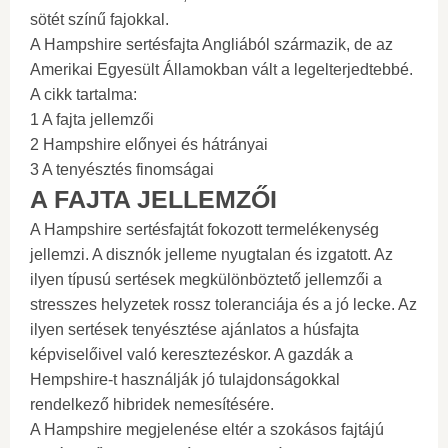
sötét színű fajokkal.
A Hampshire sertésfajta Angliából származik, de az
Amerikai Egyesült Államokban vált a legelterjedtebbé.
A cikk tartalma:
1 A fajta jellemzői
2 Hampshire előnyei és hátrányai
3 A tenyésztés finomságai
A FAJTA JELLEMZŐI
A Hampshire sertésfajtát fokozott termelékenység
jellemzi. A disznók jelleme nyugtalan és izgatott. Az
ilyen típusú sertések megkülönböztető jellemzői a
stresszes helyzetek rossz toleranciája és a jó lecke. Az
ilyen sertések tenyésztése ajánlatos a húsfajta
képviselőivel való keresztezéskor. A gazdák a
Hempshire-t használják jó tulajdonságokkal
rendelkező hibridek nemesítésére.
A Hampshire megjelenése eltér a szokásos fajtájú