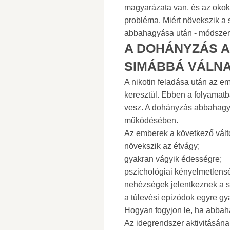
magyarázata van, és az okok
probléma. Miért növekszik a 
abbahagyása után - módszere
A DOHÁNYZÁS 
SIMÁBBÁ VÁLN
A nikotin feladása után az e
keresztül. Ebben a folyamatb
vesz. A dohányzás abbahagyá
működésében.
Az emberek a következő vált
növekszik az étvágy;
gyakran vágyik édességre;
pszichológiai kényelmetlens
nehézségek jelentkeznek a s
a túlevési epizódok egyre gy
Hogyan fogyjon le, ha abbah
Az idegrendszer aktivitásán