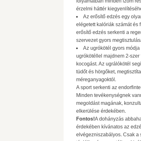
folyamatban minden izom részt
érzelmi háttér kiegyenlítéséh
Az erősítő edzés egy olya
elégetett kalóriák számát és 
erősítő edzés serkenti a rege
szervezet gyors megtisztulá
Az ugrókötél gyors módja
ugrókötéllel majdnem 2-szer 
kocogást. Az ugrálókötél segít
tüdőt és hörgőket, megtisztít
méreganyagoktól.
A sport serkenti az endorfint
Minden tevékenységnek vannak
megoldást magának, konzultá
elkerülése érdekében.
Fontos!
A dohányzás abbaha
érdekében kívánatos az edzés
elvégezniszabályos. Csak a st