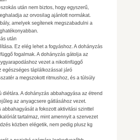
leszokás után nem biztos, hogy egyszerű,
eghaladja az orvosilag ajánlott normákat.
bály, amelyek segítenek megszabadulni a
 leghatékonyabban.
ás után
ítása. Ez elég lehet a fogyáshoz. A dohányzás
efüggő fogalmak. A dohányzás gátolja az
lygyarapodáshoz vezet a nikotinfüggő
z egészséges táplálkozással járó
szatér a megszokott ritmushoz, és a túlsúly
rú diétára. A dohányzás abbahagyása az étrend
ejűleg az anyagcsere gátlásához vezet.
abbahagyását a fokozott aktivitási szinttel
kalóriát tartalmaz, mint amennyit a szervezet
 edzés közben elégetik, nem pedig plusz kg