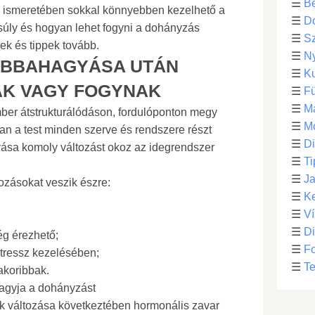
☰
Be
 ismeretében sokkal könnyebben kezelhető a
☰
D
súly és hogyan lehet fogyni a dohányzás
☰
S
k és tippek tovább.
☰
N
ABBAHAGYÁSA UTÁN
☰
Ku
AK VAGY FOGYNAK
☰
F
☰
M
mber átstrukturálódáson, fordulóponton megy
☰
Mo
an a test minden szerve és rendszere részt
☰
Di
sa komoly változást okoz az idegrendszer
☰
Ti
☰
Ja
ozásokat veszik észre:
☰
Ke
☰
Ví
☰
D
ég érezhető;
☰
F
tressz kezelésében;
☰
Te
akoribbak.
agyja a dohányzást
ak változása következtében hormonális zavar