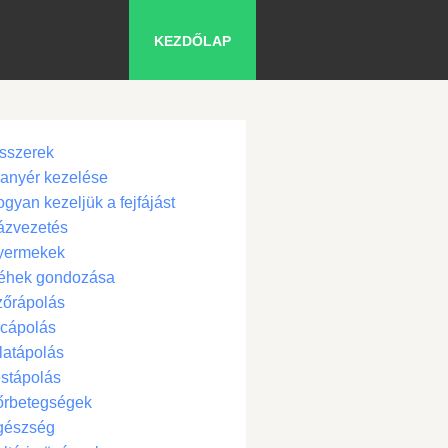
KEZDŐLAP
sszerek
anyér kezelése
gyan kezeljük a fejfájást
ázvezetés
yermekek
éhek gondozása
zőrápolás
cápolás
latápolás
stápolás
őrbetegségek
gészség