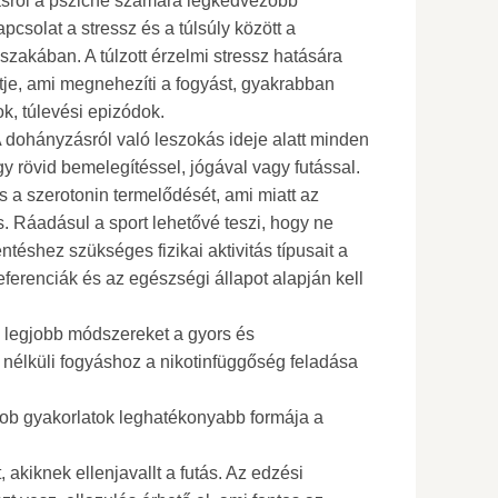
sról a psziché számára legkedvezőbb
pcsolat a stressz és a túlsúly között a
őszakában. A túlzott érzelmi stressz hatására
tje, ami megnehezíti a fogyást, gyakrabban
k, túlevési epizódok.
 dohányzásról való leszokás ideje alatt minden
gy rövid bemelegítéssel, jógával vagy futással.
és a szerotonin termelődését, ami miatt az
. Ráadásul a sport lehetővé teszi, hogy ne
ntéshez szükséges fizikai aktivitás típusait a
ferenciák és az egészségi állapot alapján kell
 legjobb módszereket a gyors és
k nélküli fogyáshoz a nikotinfüggőség feladása
rob gyakorlatok leghatékonyabb formája a
 akiknek ellenjavallt a futás. Az edzési