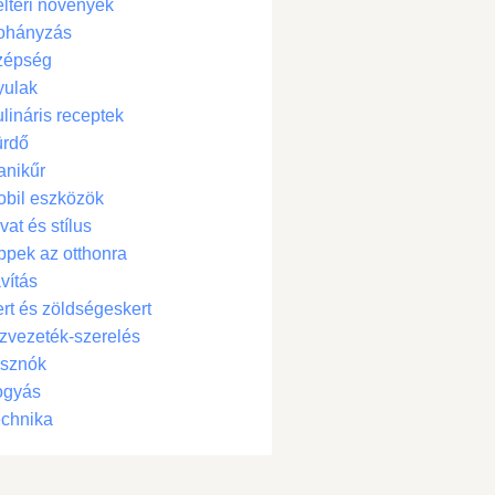
ltéri növények
ohányzás
zépség
yulak
lináris receptek
ürdő
anikűr
bil eszközök
vat és stílus
ppek az otthonra
vítás
rt és zöldségeskert
zvezeték-szerelés
isznók
ogyás
chnika