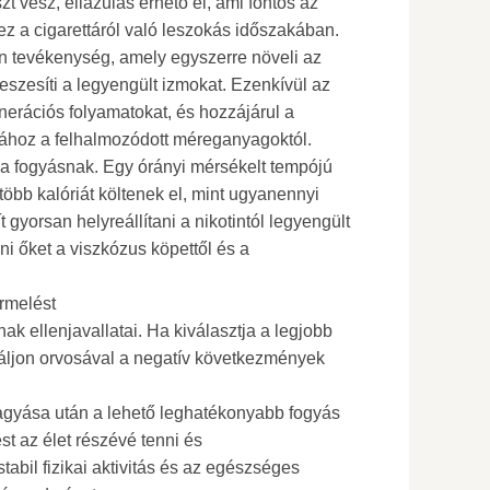
 vesz, ellazulás érhető el, ami fontos az
ez a cigarettáról való leszokás időszakában.
n tevékenység, amely egyszerre növeli az
feszesíti a legyengült izmokat. Ezenkívül az
nerációs folyamatokat, és hozzájárul a
sához a felhalmozódott méreganyagoktól.
 a fogyásnak. Egy órányi mérsékelt tempójú
több kalóriát költenek el, mint ugyanennyi
 gyorsan helyreállítani a nikotintól legyengült
ani őket a viszkózus köpettől és a
ermelést
 ellenjavallatai. Ha kiválasztja a legjobb
ljon orvosával a negatív következmények
gyása után a lehető leghatékonyabb fogyás
t az élet részévé tenni és
abil fizikai aktivitás és az egészséges