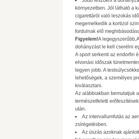
Jobb leszokni a dohányzá
környezetben. Jól látható a ka
cigarettáról való leszokás id
megemelkedik a kortizol szin
fordulnak elő meghibásodáso
Figyelem!
A legegyszerűbb,A
dohányzást le kell cserélni e
A sport serkenti az endorfin 
elvonási időszak tünetmentes
legyen jobb. A testsúlycsökke
lehetőségek, a személyes pre
kiválasztani.
Az alábbiakban bemutatjuk a
természetfeletti erőfeszítése
után.
Az intervallumfutás az ae
zsírégetésben.
Az úszás azoknak ajánlott,