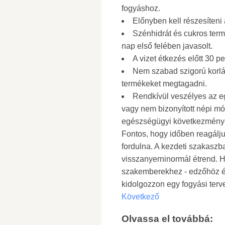
fogyáshoz.
Előnyben kell részesíteni
Szénhidrát és cukros ter
nap első felében javasolt.
A vizet étkezés előtt 30 p
Nem szabad szigorú korlá
termékeket megtagadni.
Rendkívül veszélyes az eg
vagy nem bizonyított népi mó
egészségügyi következménye
Fontos, hogy időben reagálju
fordulna. A kezdeti szakaszb
visszanyerninormál étrend. H
szakemberekhez - edzőhöz és 
kidolgozzon egy fogyási terve
Következő
Olvassa el továbbá: