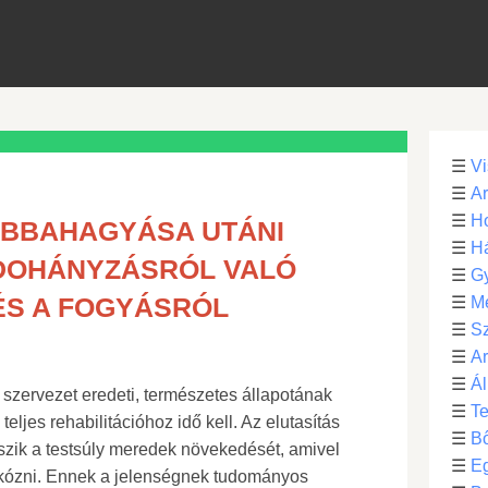
☰
Vi
☰
Ar
☰
Ho
ABBAHAGYÁSA UTÁNI
☰
H
 DOHÁNYZÁSRÓL VALÓ
☰
G
ÉS A FOGYÁSRÓL
☰
M
☰
S
☰
Ar
☰
Ál
 szervezet eredeti, természetes állapotának
☰
Te
teljes rehabilitációhoz idő kell. Az elutasítás
☰
B
zik a testsúly meredek növekedését, amivel
☰
E
ózni. Ennek a jelenségnek tudományos