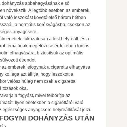
en a dohányzás abbahagyásának első
n növekszik. A legtöbb esetben az emberek,
ról való leszokást követő első három hétben
isszaáll a normális kerékvágásba, csökken az
zséges anyagcsere.
tmenetiek, fokozatosan a test helyreáll, és a
ly problémájának megelőzése érdekében fontos,
kotin elhagyására, biztosítsuk az optimális
nsúlyozott étrendet.
y az emberek lefogynak a cigaretta elhagyása
y kolléga azt állítja, hogy leszokott a
kkor valószínűleg nem csak a cigaretta
áltozások oka.
arja a fogyást, mivel felborítja az
atát. Ilyen esetekben a cigarettáról való
z egészséges anyagcsere helyreállítását jelzi.
 FOGYNI DOHÁNYZÁS UTÁN
tán