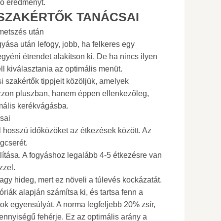
ló eredményt.
SZAKÉRTŐK TANÁCSAI
metszés után
ása után lefogy, jobb, ha felkeres egy
egyéni étrendet alakítson ki. De ha nincs ilyen
l kiválasztania az optimális menüt.
 szakértők tippjeit közöljük, amelyek
zzon pluszban, hanem éppen ellenkezőleg,
rmális kerékvágásba.
sai
úl hosszú időközöket az étkezések között. Az
gcserét.
ítása. A fogyáshoz legalább 4-5 étkezésre van
zzel.
agy hideg, mert ez növeli a túlevés kockázatát.
óriák alapján számítsa ki, és tartsa fenn a
tok egyensúlyát. A norma legfeljebb 20% zsír,
nnyiségű fehérje. Ez az optimális arány a