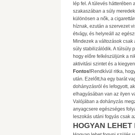
lép fel. A túlevés hátteréb
szakaszában a súly meredeke
különösen a nők, a cigarettá
híznak, ezután a szervezet v
étvágy, és helyreáll az egés
Mindezek a változások csak á
súly stabilizálódik. A túlsú
hogy előre felkészüljünk a ni
aktivitási szintet és a kiegye
Fontos!
Rendkívül ritka, hog
után. Ezelőtt,ha egy barát vag
dohányzásról és lefogyott, a
elhagyásában van az ilyen v
Valójában a dohányzás megzav
anyagcsere egészséges folyam
leszokás utáni fogyás csak a
HOGYAN LEHET
Hogyan lehet fogyni szülés u