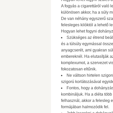
A fogyás a cigarettáról való 
különösen akkor, ha a súly m
De van néhány egyszerű sza
felesleges kilóktól a lehető
Hogyan lehet fogyni dohányz
Szükséges az étrend beáll
és a túlsúly egymással össz
anyagcserét, ami gyakran sú
embereknél. Ha elutasítják a
komplexumot, a szervezet vis
fokozatosan eltűnik.
Ne váltson hirtelen szigo
szigorú korlátozásával egyid
Fontos, hogy a dohányzás 
kombináljuk. Ha a diéta több 
felhasznál, akkor a felesleg
formájában halmozódik fel.