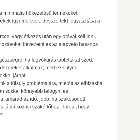
 a minimális hőkezelésű termékeket.
mékek (gyümölcsök, desszertek) fogyasztása a
erccel vagy étkezés után egy órával kell inni.
tozásokat bevezetni és az alapvető hasznos
észségre, ha fogyókúrás tablettákat szed,
dszereket alkalmaz, mert ez súlyos
kkel járhat.
nk a túlsúly problémájára, mielőtt az elhízásba
an sokkal könnyebb lefogyni és
a kimarad az idő, jobb, ha szakosodott
táplálkozási szakértőhöz - fordul, hogy
t.