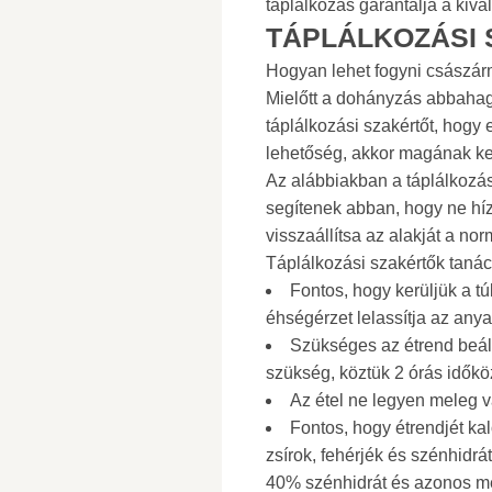
táplálkozás garantálja a kivá
TÁPLÁLKOZÁSI 
Hogyan lehet fogyni császár
Mielőtt a dohányzás abbahagy
táplálkozási szakértőt, hogy 
lehetőség, akkor magának kel
Az alábbiakban a táplálkozási
segítenek abban, hogy ne hí
visszaállítsa az alakját a no
Táplálkozási szakértők tanác
Fontos, hogy kerüljük a t
éhségérzet lelassítja az anya
Szükséges az étrend beáll
szükség, köztük 2 órás időkö
Az étel ne legyen meleg v
Fontos, hogy étrendjét kal
zsírok, fehérjék és szénhidrá
40% szénhidrát és azonos me