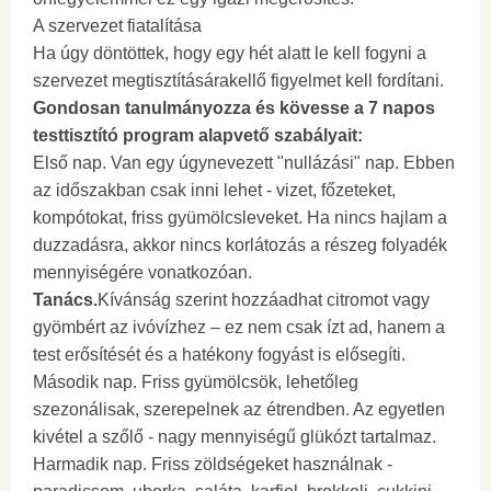
A szervezet fiatalítása
Ha úgy döntöttek, hogy egy hét alatt le kell fogyni a
szervezet megtisztításárakellő figyelmet kell fordítani.
Gondosan tanulmányozza és kövesse a 7 napos
testtisztító program alapvető szabályait:
Első nap. Van egy úgynevezett "nullázási" nap. Ebben
az időszakban csak inni lehet - vizet, főzeteket,
kompótokat, friss gyümölcsleveket. Ha nincs hajlam a
duzzadásra, akkor nincs korlátozás a részeg folyadék
mennyiségére vonatkozóan.
Tanács.
Kívánság szerint hozzáadhat citromot vagy
gyömbért az ivóvízhez – ez nem csak ízt ad, hanem a
test erősítését és a hatékony fogyást is elősegíti.
Második nap. Friss gyümölcsök, lehetőleg
szezonálisak, szerepelnek az étrendben. Az egyetlen
kivétel a szőlő - nagy mennyiségű glükózt tartalmaz.
Harmadik nap. Friss zöldségeket használnak -