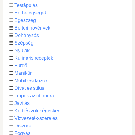
☰
Testápolás
☰
Bőrbetegségek
☰
Egészség
☰
Beltéri növények
☰
Dohányzás
☰
Szépség
☰
Nyulak
☰
Kulináris receptek
☰
Fürdő
☰
Manikűr
☰
Mobil eszközök
☰
Divat és stílus
☰
Tippek az otthonra
☰
Javítás
☰
Kert és zöldségeskert
☰
Vízvezeték-szerelés
☰
Disznók
☰
Fogyás