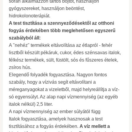
során alkalmazzon tartós böjtöt, használjon
gyógyszereket, használjon beöntést,
hidrokolonoterápiát.
A test tisztítása a szennyeződésektől az otthoni
fogyás érdekében több meglehetősen egyszerű
szabályból áll:
A "nehéz" termékek eltávolítása az étlapról - fehér
lisztből készült pékáruk, cukor, édes szénsavas italok,
félkész termékek, sült, füstölt, sós és fűszeres ételek,
zsíros hús.
Elegendő folyadék fogyasztása. Nagyon fontos
szabály, hogy a vízivás segít eltávolítani a
méreganyagokat a vizeletből, majd helyreállítja a víz-
só egyensúlyt. Az alap napi vízmennyiség (az egyéb
italok nélkül) 2,5 liter.
A napi vízmennyiség az ember súlyától függ
Italok fogyasztása, amelyek hasznosak a test
tisztításához a fogyás érdekében.
A víz mellett a