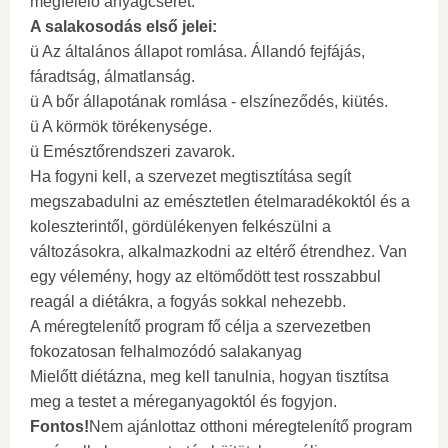
megfelelő anyagcserét.
A salakosodás első jelei:
ü Az általános állapot romlása. Állandó fejfájás,
fáradtság, álmatlanság.
ü A bőr állapotának romlása - elszíneződés, kiütés.
ü A körmök törékenysége.
ü Emésztőrendszeri zavarok.
Ha fogyni kell, a szervezet megtisztítása segít
megszabadulni az emésztetlen ételmaradékoktól és a
koleszterintől, gördülékenyen felkészülni a
változásokra, alkalmazkodni az eltérő étrendhez. Van
egy vélemény, hogy az eltömődött test rosszabbul
reagál a diétákra, a fogyás sokkal nehezebb.
A méregtelenítő program fő célja a szervezetben
fokozatosan felhalmozódó salakanyag
Mielőtt diétázna, meg kell tanulnia, hogyan tisztítsa
meg a testet a méreganyagoktól és fogyjon.
Fontos!
Nem ajánlottaz otthoni méregtelenítő program