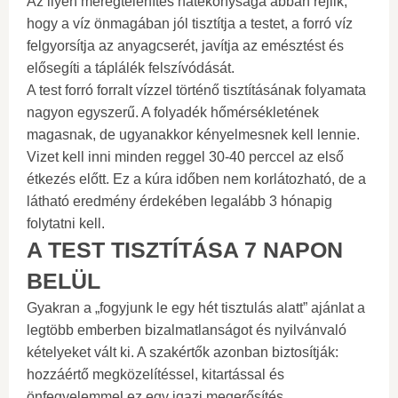
Az ilyen méregtelenítés hatékonysága abban rejlik,
hogy a víz önmagában jól tisztítja a testet, a forró víz
felgyorsítja az anyagcserét, javítja az emésztést és
elősegíti a táplálék felszívódását.
A test forró forralt vízzel történő tisztításának folyamata
nagyon egyszerű. A folyadék hőmérsékletének
magasnak, de ugyanakkor kényelmesnek kell lennie.
Vizet kell inni minden reggel 30-40 perccel az első
étkezés előtt. Ez a kúra időben nem korlátozható, de a
látható eredmény érdekében legalább 3 hónapig
folytatni kell.
A TEST TISZTÍTÁSA 7 NAPON
BELÜL
Gyakran a „fogyjunk le egy hét tisztulás alatt” ajánlat a
legtöbb emberben bizalmatlanságot és nyilvánvaló
kételyeket vált ki. A szakértők azonban biztosítják:
hozzáértő megközelítéssel, kitartással és
önfegyelemmel ez egy igazi megerősítés.