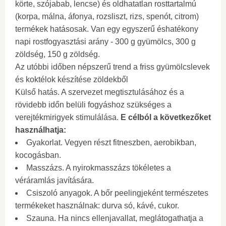
körte, szójabab, lencse) és oldhatatlan rosttartalmú
(korpa, málna, áfonya, rozsliszt, rizs, spenót, citrom)
termékek hatásosak. Van egy egyszerű éshatékony
napi rostfogyasztási arány - 300 g gyümölcs, 300 g
zöldség, 150 g zöldség.
Az utóbbi időben népszerű trend a friss gyümölcslevek
és koktélok készítése zöldekből
Külső hatás. A szervezet megtisztulásához és a
rövidebb időn belüli fogyáshoz szükséges a
verejtékmirigyek stimulálása.
E célból a következőket
használhatja:
Gyakorlat. Vegyen részt fitneszben, aerobikban,
kocogásban.
Masszázs. A nyirokmasszázs tökéletes a
véráramlás javítására.
Csiszoló anyagok. A bőr peelingjeként természetes
termékeket használnak: durva só, kávé, cukor.
Szauna. Ha nincs ellenjavallat, meglátogathatja a