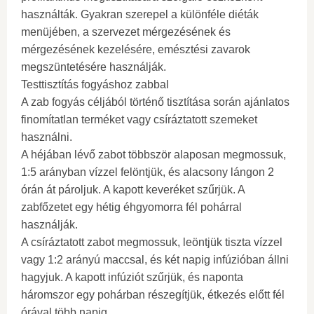
használták. Gyakran szerepel a különféle diéták
menüjében, a szervezet mérgezésének és
mérgezésének kezelésére, emésztési zavarok
megszüntetésére használják.
Testtisztítás fogyáshoz zabbal
A zab fogyás céljából történő tisztítása során ajánlatos
finomítatlan terméket vagy csíráztatott szemeket
használni.
A héjában lévő zabot többször alaposan megmossuk,
1:5 arányban vízzel felöntjük, és alacsony lángon 2
órán át pároljuk. A kapott keveréket szűrjük. A
zabfőzetet egy hétig éhgyomorra fél pohárral
használják.
A csíráztatott zabot megmossuk, leöntjük tiszta vízzel
vagy 1:2 arányú maccsal, és két napig infúzióban állni
hagyjuk. A kapott infúziót szűrjük, és naponta
háromszor egy pohárban részegítjük, étkezés előtt fél
órával több napig.