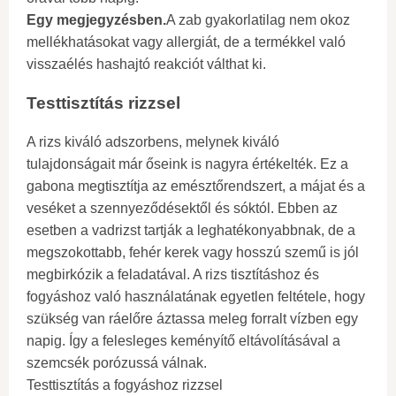
Egy megjegyzésben.
A zab gyakorlatilag nem okoz
mellékhatásokat vagy allergiát, de a termékkel való
visszaélés hashajtó reakciót válthat ki.
Testtisztítás rizzsel
A rizs kiváló adszorbens, melynek kiváló
tulajdonságait már őseink is nagyra értékelték. Ez a
gabona megtisztítja az emésztőrendszert, a májat és a
veséket a szennyeződésektől és sóktól. Ebben az
esetben a vadrizst tartják a leghatékonyabbnak, de a
megszokottabb, fehér kerek vagy hosszú szemű is jól
megbirkózik a feladatával. A rizs tisztításhoz és
fogyáshoz való használatának egyetlen feltétele, hogy
szükség van ráelőre áztassa meleg forralt vízben egy
napig. Így a felesleges keményítő eltávolításával a
szemcsék porózussá válnak.
Testtisztítás a fogyáshoz rizzsel