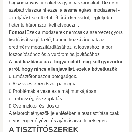
hagyományos fürdőket vagy infraszaunákat. De nem
szabad visszaélni ezzel a testmelegítési módszerrel -
az eljárást körülbelül fél órán keresztül, legfeljebb
hetente háromszor kell elvégezni.
Fontos!
Ezek a módszerek nemcsak a szervezet gyors
tisztítását segítik elő, hanem hozzájárulnak az
eredmény megszilárdításához, a fogyáshoz, a bőr
feszesítéséhez és a véráramlás javításához.
A test tisztítása és a fogyás előtt meg kell győződni
arról, hogy nincs ellenjavallat, ezek a következők:
ü Emésztőrendszeri betegségek.
ü A szív- és érrendszer patológiái.
ü Problémák a vese és a máj munkájában.
ü Terhesség és szoptatás.
ü Gyermekkor és időskor.
A felsorolt ​​tényezők jelenlétében a test tisztítása csak
orvos engedélyével és ajánlásaival lehetséges.
A TISZTÍTÓSZEREK