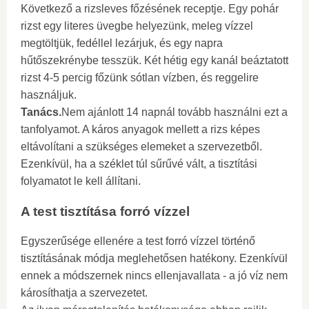
Következő a rizsleves főzésének receptje. Egy pohár
rizst egy literes üvegbe helyezünk, meleg vízzel
megtöltjük, fedéllel lezárjuk, és egy napra
hűtőszekrénybe tesszük. Két hétig egy kanál beáztatott
rizst 4-5 percig főzünk sótlan vízben, és reggelire
használjuk.
Tanács.
Nem ajánlott 14 napnál tovább használni ezt a
tanfolyamot. A káros anyagok mellett a rizs képes
eltávolítani a szükséges elemeket a szervezetből.
Ezenkívül, ha a széklet túl sűrűvé vált, a tisztítási
folyamatot le kell állítani.
A test tisztítása forró vízzel
Egyszerűsége ellenére a test forró vízzel történő
tisztításának módja meglehetősen hatékony. Ezenkívül
ennek a módszernek nincs ellenjavallata - a jó víz nem
károsíthatja a szervezetet.