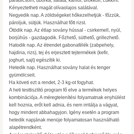
paradicsom, uborka, saláta, karfiol, brokkoli, cukkini.
Kényeztetheti magát olívaolajos salátával.
Negyedik nap. A zöldségeket hőkezelhetjük - főzzük,
pároljuk, sütjük. Használhat főtt rizst.
Ötödik nap. Az étlap sovány hússal - csirkemell, nyúl,
borjúhús - gazdagodik. Főzhető, süthető, grillezhető.
Hatodik nap. Az étrendet gabonafélék (zabpehely,
hajdina, rizs), tej és erjesztett tejtermékek (kefir,
joghurt, sajt) egészítik ki.
Hetedik nap. Használhat sovány halat és tenger
gyümölcseit.
Ha követi ezt a rendet, 2-3 kg-ot fogyhat.
A heti testtisztító program fő elve a termékek helyes
kombinációja. A méregtelenítési folyamatnak enyhülést
kell hoznia, erőt kell adnia, és nem irritálja a vágyat,
hogy mindent abbahagyjon. Igény esetén a program
hetedik napjának menüje folyamatosan használható
alapétrendként.