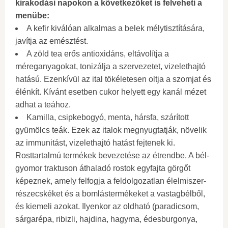
kirakodási napokon a következőket is felveheti a
menübe:
A kefir kiválóan alkalmas a belek mélytisztítására,
javítja az emésztést.
A zöld tea erős antioxidáns, eltávolítja a
méreganyagokat, tonizálja a szervezetet, vizelethajtó
hatású. Ezenkívül az ital tökéletesen oltja a szomjat és
élénkít. Kívánt esetben cukor helyett egy kanál mézet
adhat a teához.
Kamilla, csipkebogyó, menta, hársfa, szárított
gyümölcs teák. Ezek az italok megnyugtatják, növelik
az immunitást, vizelethajtó hatást fejtenek ki.
Rosttartalmú termékek bevezetése az étrendbe. A bél-
gyomor traktuson áthaladó rostok egyfajta görgőt
képeznek, amely felfogja a feldolgozatlan élelmiszer-
részecskéket és a bomlástermékeket a vastagbélből,
és kiemeli azokat. Ilyenkor az oldható (paradicsom,
sárgarépa, ribizli, hajdina, hagyma, édesburgonya,