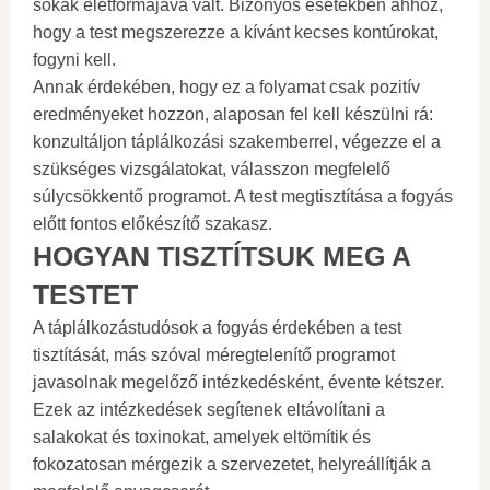
sokak életformájává vált. Bizonyos esetekben ahhoz,
hogy a test megszerezze a kívánt kecses kontúrokat,
fogyni kell.
Annak érdekében, hogy ez a folyamat csak pozitív
eredményeket hozzon, alaposan fel kell készülni rá:
konzultáljon táplálkozási szakemberrel, végezze el a
szükséges vizsgálatokat, válasszon megfelelő
súlycsökkentő programot. A test megtisztítása a fogyás
előtt fontos előkészítő szakasz.
HOGYAN TISZTÍTSUK MEG A
TESTET
A táplálkozástudósok a fogyás érdekében a test
tisztítását, más szóval méregtelenítő programot
javasolnak megelőző intézkedésként, évente kétszer.
Ezek az intézkedések segítenek eltávolítani a
salakokat és toxinokat, amelyek eltömítik és
fokozatosan mérgezik a szervezetet, helyreállítják a