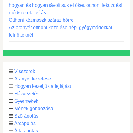
hogyan és hogyan távolítsuk el őket, otthoni leküzdési
módszerek, leírás
Otthoni kézmaszk száraz bőrre
Az aranyér otthoni kezelése népi gyógymódokkal
felnőtteknél
☰
Visszerek
☰
Aranyér kezelése
☰
Hogyan kezeljük a fejfájást
☰
Házvezetés
☰
Gyermekek
☰
Méhek gondozása
☰
Szőrápolás
☰
Arcápolás
☰
Állatápolás