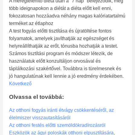
A méregtelenítő diéta után a "7 nap" befejeződik, még
több ideignapokon a diétát a diéta előtt kell enni,
fokozatosan hozzáadva néhány magas kalóriatartalmú
terméket az étlaphoz
A test fogyás előtti tisztítása és újratöltése fontos
folyamatok, amelyek javíthatják az egészséget és
helyreállíthatják az erőt, tónusba hozhatják a testet.
Számos tisztítási program és módszer létezik, de
használatuk előtt konzultáljon orvosával és
táplálkozási szakértővel. Továbbra is türelmesnek és
jó hangulatúnak kell lennie a jó eredmény érdekében.
Következő
Olvassa el továbbá:
Az otthoni fogyás iránti étvágy csökkentéséről, az
élelmiszer visszautasításáról
Az otthoni festés előtti szemöldökradírozásról
Eszközök az ágyi poloskák otthoni elpusztítására,