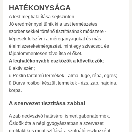
HATÉKONYSÁGA
A test megfiatalítása sejtszinten
Jó eredménnyel tűnik ki a test természetes
szorbensekkel történő tisztításának módszere -
képesek felszívni a méreganyagokat és más
élelmiszereketmérgezést, mint egy szivacsot, és
fájdalommentesen távolítsa el őket.
A leghatékonyabb eszközök a következők:
ü aktív szén;
ü Pektin tartalmú termékek - alma, füge, répa, egres;
ü Durva rostból készült termékek - rizs, zab, hajdina,
korpa.
A szervezet tisztítása zabbal
A zab nedvszívó hatásáról ismert gabonatermék.
Ősidők óta a népi gyógyászatban a szervezet
profilaktikus megtisztítására szolgáló eszközként