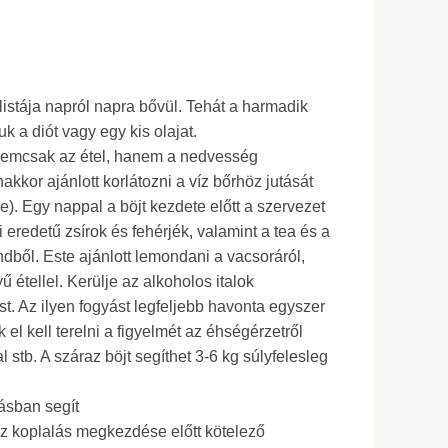
listája napról napra bővül. Tehát a harmadik
 a diót vagy egy kis olajat.
 nemcsak az étel, hanem a nedvesség
kkor ajánlott korlátozni a víz bőrhöz jutását
e). Egy nappal a böjt kezdete előtt a szervezet
ti eredetű zsírok és fehérjék, valamint a tea és a
dből. Este ajánlott lemondani a vacsoráról,
 étellel. Kerülje az alkoholos italok
st. Az ilyen fogyást legfeljebb havonta egyszer
 el kell terelni a figyelmét az éhségérzetről
l stb. A száraz böjt segíthet 3-6 kg súlyfelesleg
yásban segít
z koplalás megkezdése előtt kötelező