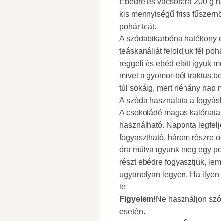
Ebédre és vacsorára 200 g h
kis mennyiségű friss fűszer
pohár teát.
A szódabikarbóna hatékony e
teáskanálját feloldjuk fél po
reggeli és ebéd előtt igyuk 
mivel a gyomor-bél traktus b
túl sokáig, mert néhány nap 
A szóda használata a fogyá
A csokoládé magas kalóriatar
használható. Naponta legfel
fogyasztható, három részre os
óra múlva igyunk meg egy po
részt ebédre fogyasztjuk, le
ugyanolyan legyen. Ha ilyen 
le
Figyelem!
Ne használjon szó
esetén.