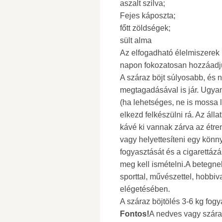
aszalt szilva;
Fejes káposzta;
főtt zöldségek;
sült alma
Az elfogadható élelmiszerek 
napon fokozatosan hozzáadjuk
A száraz böjt súlyosabb, és
megtagadásával is jár. Ugyana
(ha lehetséges, ne is mossa l
elkezd felkészülni rá. Az álla
kávé ki vannak zárva az étren
vagy helyettesíteni egy könnyű
fogyasztását és a cigarettázá
meg kell ismételni.A betegnek
sporttal, művészettel, hobbiva
elégetésében.
A száraz böjtölés 3-6 kg fog
Fontos!
A nedves vagy szára