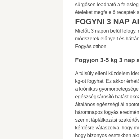
sürgősen leadható a felesleg
ételeket megfelelő receptek sz
FOGYNI 3 NAP A
Mielőtt 3 napon belül lefogy,
módszerek előnyeit és hátrán
Fogyás otthon
Fogyjon 3-5 kg ​​3 nap a
A túlsúly elleni küzdelem id
kg-ot fogyhat. Ez akkor érhe
a krónikus gyomorbetegsége
egészségkárosító hatást okoz
általános egészségi állapotot 
háromnapos fogyás eredmény
szerint táplálkozási szakértőv
kérdésre válaszolva, hogy men
hogy bizonyos esetekben akár