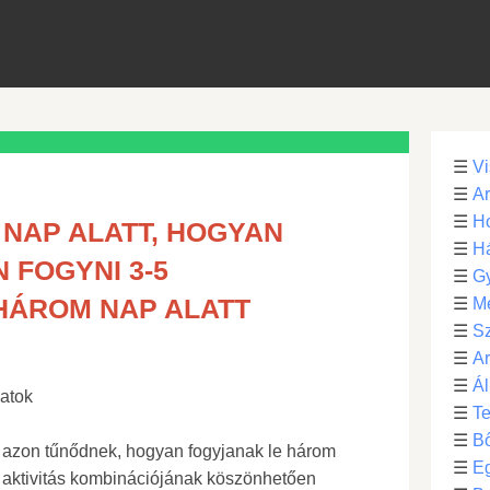
☰
Vi
☰
Ar
☰
Ho
 NAP ALATT, HOGYAN
☰
H
 FOGYNI 3-5
☰
G
HÁROM NAP ALATT
☰
M
☰
S
☰
Ar
☰
Ál
atok
☰
Te
☰
B
 azon tűnődnek, hogyan fogyjanak le három
☰
E
kai aktivitás kombinációjának köszönhetően