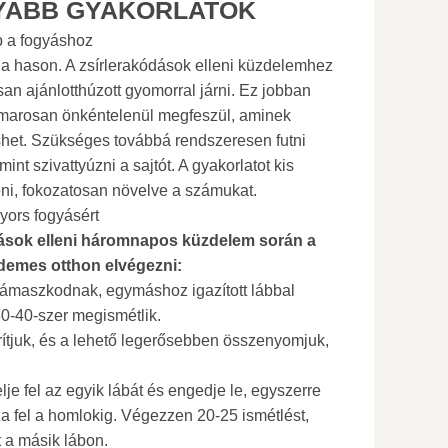
YABB GYAKORLATOK
ap a fogyáshoz
 a hason. A zsírlerakódások elleni küzdelemhez
an ajánlotthúzott gyomorral járni. Ez jobban
amarosan önkéntelenül megfeszül, aminek
het. Szükséges továbbá rendszeresen futni
int szivattyúzni a sajtót. A gyakorlatot kis
ni, fokozatosan növelve a számukat.
ors fogyásért
ások elleni háromnapos küzdelem során a
demes otthon elvégezni:
 támaszkodnak, egymáshoz igazított lábbal
0-40-szer megismétlik.
rítjuk, és a lehető legerősebben összenyomjuk,
lje fel az egyik lábát és engedje le, egyszerre
za fel a homlokig. Végezzen 20-25 ismétlést,
 a másik lábon.