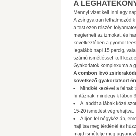
A LEGHATÉKON
Mennyi vizet kell inni egy n
A zsír gyakran felhalmozódik
a test ezen részén folyamatos
megterheli az izmokat, és h
következtében a gyomor lees
legalább napi 15 percig, valam
számú ismétléssel kell kezde
Gyakorlatok komplexuma a gy
A combon lévő zsírlerakód
következő gyakorlatsort ér
Mindkét kezével a falnak
hintáznak, mindegyik lábon 3
A labdát a lábak közé szo
15-20 ismétlést végrehajtva.
Álljon fel négykézláb, eme
hajlítsa meg térdénél és húz
majd ismételje meg ugyanezt