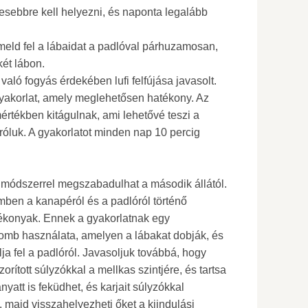
lesebbre kell helyezni, és naponta legalább
meld fel a lábaidat a padlóval párhuzamosan,
ét lábon.
aló fogyás érdekében lufi felfújása javasolt.
yakorlat, amely meglehetősen hatékony. Az
értékben kitágulnak, ami lehetővé teszi a
 róluk. A gyakorlatot minden nap 10 percig
 módszerrel megszabadulhat a második állától.
emben a kanapéról és a padlóról történő
ékonyak. Ennek a gyakorlatnak egy
omb használata, amelyen a lábakat dobják, és
lja fel a padlóról. Javasoljuk továbbá, hogy
zorított súlyzókkal a mellkas szintjére, és tartsa
yatt is feküdhet, és karjait súlyzókkal
 majd visszahelyezheti őket a kiindulási