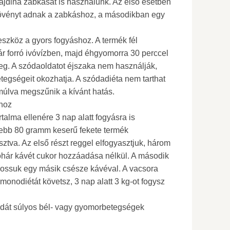
ajdina zabkását is használunk. Az első esetben
növényt adnak a zabkáshoz, a másodikban egy
szköz a gyors fogyáshoz. A termék fél
hár forró ivóvízben, majd éhgyomorra 30 perccel
meg. A szódaoldatot éjszaka nem használják,
etegségeit okozhatja. A szódadiéta nem tarthat
múlva megszűnik a kívánt hatás.
shoz
talma ellenére 3 nap alatt fogyásra is
jebb 80 gramm keserű fekete termék
ztva. Az első részt reggel elfogyasztjuk, három
hár kávét cukor hozzáadása nélkül. A második
mossuk egy másik csésze kávéval. A vacsora
monodiétát követsz, 3 nap alatt 3 kg-ot fogysz
dát súlyos bél- vagy gyomorbetegségek