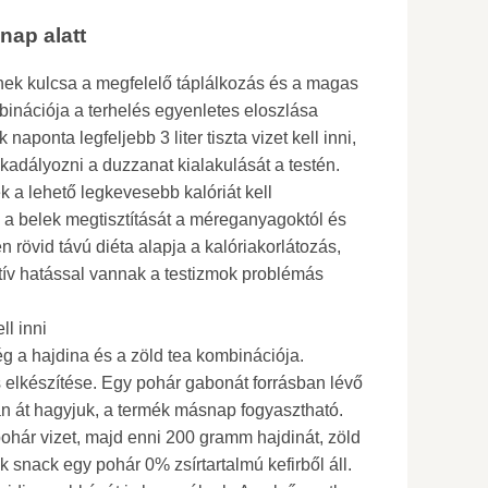
nap alatt
ek kulcsa a megfelelő táplálkozás és a magas
mbinációja a terhelés egyenletes eloszlása ​​
aponta legfeljebb 3 liter tiszta vizet kell inni,
dályozni a duzzanat kialakulását a testén.
k a lehető legkevesebb kalóriát kell
i a belek megtisztítását a méreganyagoktól és
 rövid távú diéta alapja a kalóriakorlátozás,
itív hatással vannak a testizmok problémás
ll inni
g a hajdina és a zöld tea kombinációja.
elkészítése. Egy pohár gabonát forrásban lévő
án át hagyjuk, a termék másnap fogyasztható.
pohár vizet, majd enni 200 gramm hajdinát, zöld
ik snack egy pohár 0% zsírtartalmú kefirből áll.