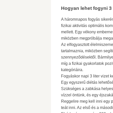
Hogyan lehet fogyni 3 
A háromnapos fogyás sikerén
fizikai aktivitás optimális ko
mellett. Egy vékony embernek n
miközben megpróbálja megaka
Az elfogyasztott élelmiszerne
tartalmaznia, miközben segít
szennyeződésektől. Bármilyen
míg a fizikai gyakorlatok poz
kategóriáira.
Fogyáskor napi 3 liter vizet ke
Egy egyszerű diétás lehetősé
Szükséges a zabkása helyes 
vízzel öntünk, és egy éjszak
Reggelire meg kell inni egy 
teát inni. Az első és a másod