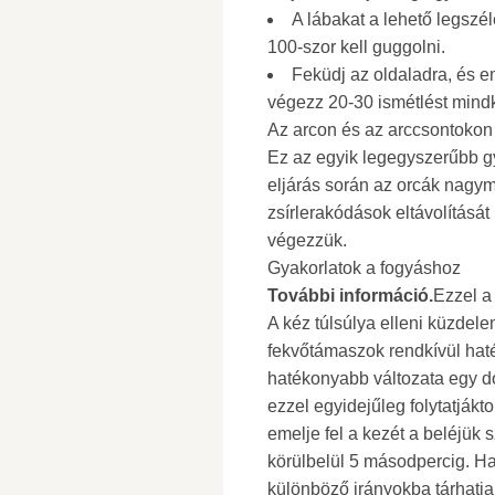
A lábakat a lehető legszé
100-szor kell guggolni.
Feküdj az oldaladra, és e
végezz 20-30 ismétlést mindk
Az arcon és az arccsontokon v
Ez az egyik legegyszerűbb g
eljárás során az orcák nagym
zsírlerakódások eltávolítását
végezzük.
Gyakorlatok a fogyáshoz
További információ.
Ezzel a
A kéz túlsúlya elleni küzdel
fekvőtámaszok rendkívül hat
hatékonyabb változata egy d
ezzel egyidejűleg folytatjákto
emelje fel a kezét a beléjük s
körülbelül 5 másodpercig. Han
különböző irányokba tárhatja,