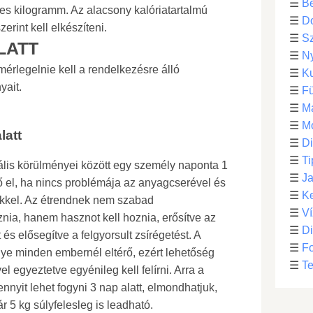
☰
Be
es kilogramm. Az alacsony kalóriatartalmú
☰
D
erint kell elkészíteni.
☰
S
LATT
☰
N
 mérlegelnie kell a rendelkezésre álló
☰
Ku
yait.
☰
F
☰
M
☰
Mo
latt
☰
Di
☰
Ti
eális körülményei között egy személy naponta 1
☰
Ja
tő el, ha nincs problémája az anyagcserével és
☰
Ke
kkel. Az étrendnek nem szabad
☰
Ví
nia, hanem hasznot kell hoznia, erősítve az
☰
D
és elősegítve a felgyorsult zsírégetést. A
☰
F
e minden embernél eltérő, ezért lehetőség
☰
Te
el egyeztetve egyénileg kell felírni. Arra a
nyit lehet fogyni 3 nap alatt, elmondhatjuk,
 5 kg súlyfelesleg is leadható.