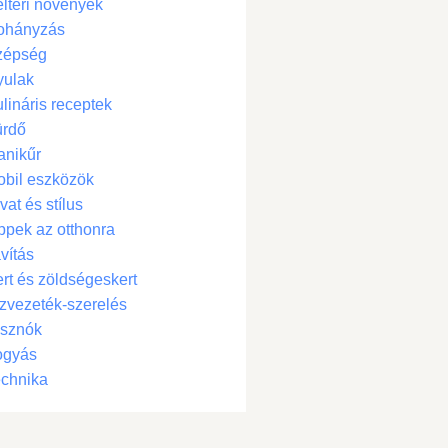
ltéri növények
ohányzás
zépség
yulak
lináris receptek
ürdő
anikűr
bil eszközök
vat és stílus
ppek az otthonra
vítás
rt és zöldségeskert
zvezeték-szerelés
isznók
ogyás
chnika