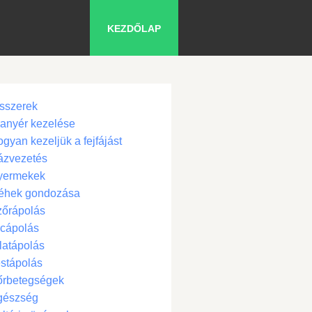
KEZDŐLAP
sszerek
anyér kezelése
gyan kezeljük a fejfájást
ázvezetés
yermekek
éhek gondozása
zőrápolás
cápolás
latápolás
stápolás
őrbetegségek
gészség