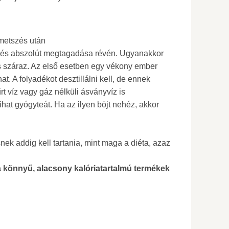
metszés után
kezés abszolút megtagadása révén. Ugyanakkor
 és száraz. Az első esetben egy vékony ember
hat. A folyadékot desztillálni kell, de ennek
 víz vagy gáz nélküli ásványvíz is
ihat gyógyteát. Ha az ilyen böjt nehéz, akkor
nek addig kell tartania, mint maga a diéta, azaz
a könnyű, alacsony kalóriatartalmú termékek