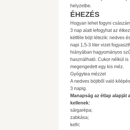
helyzetbe.
ÉHEZÉS
Hogyan lehet fogyni császár
3 nap alatt lefogyhat az ét
kétféle böjt létezik: nedves
napi 1,5-3 liter vizet fogyaszt
hiányában hagyományos szűrt
használható. Cukor nélkül is 
megengedett egy kis méz.
Gyógytea mézzel
A nedves böjtből való kilépés
3 napig.
Manapság az étlap alapját 
kellenek:
sárgarépa;
zabkása;
kefir;