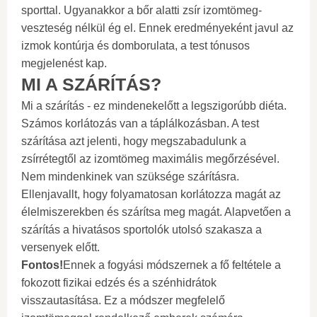
sporttal. Ugyanakkor a bőr alatti zsír izomtömeg-
veszteség nélkül ég el. Ennek eredményeként javul az
izmok kontúrja és domborulata, a test tónusos
megjelenést kap.
MI A SZÁRÍTÁS?
Mi a szárítás - ez mindenekelőtt a legszigorúbb diéta.
Számos korlátozás van a táplálkozásban. A test
szárítása azt jelenti, hogy megszabadulunk a
zsírrétegtől az izomtömeg maximális megőrzésével.
Nem mindenkinek van szüksége szárításra.
Ellenjavallt, hogy folyamatosan korlátozza magát az
élelmiszerekben és szárítsa meg magát. Alapvetően a
szárítás a hivatásos sportolók utolsó szakasza a
versenyek előtt.
Fontos!
Ennek a fogyási módszernek a fő feltétele a
fokozott fizikai edzés és a szénhidrátok
visszautasítása. Ez a módszer megfelelő