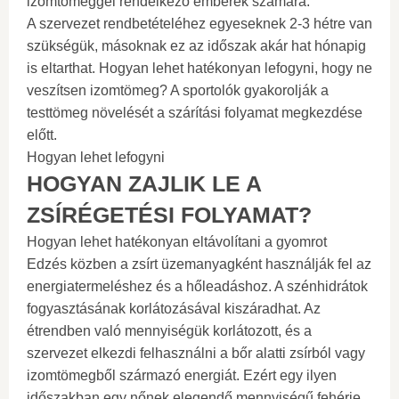
izomtömeggel rendelkező emberek számára.
A szervezet rendbetételéhez egyeseknek 2-3 hétre van
szükségük, másoknak ez az időszak akár hat hónapig
is eltarthat. Hogyan lehet hatékonyan lefogyni, hogy ne
veszítsen izomtömeg? A sportolók gyakorolják a
testtömeg növelését a szárítási folyamat megkezdése
előtt.
Hogyan lehet lefogyni
HOGYAN ZAJLIK LE A
ZSÍRÉGETÉSI FOLYAMAT?
Hogyan lehet hatékonyan eltávolítani a gyomrot
Edzés közben a zsírt üzemanyagként használják fel az
energiatermeléshez és a hőleadáshoz. A szénhidrátok
fogyasztásának korlátozásával kiszáradhat. Az
étrendben való mennyiségük korlátozott, és a
szervezet elkezdi felhasználni a bőr alatti zsírból vagy
izomtömegből származó energiát. Ezért egy ilyen
időszakban egy nőnek elegendő mennyiségű fehérje