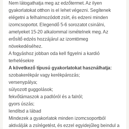
Nem látogathatja meg az edzőtermet. Az ilyen
gyakorlatokat otthon is el lehet végezni. Segítenek
elégetni a felhalmozódott zsírt, és edzeni minden
izomcsoportot. Elegendő 5-6 sorozatot csinálni,
amelyeket 15-20 alkalommal ismételnek meg. Az
erősítő edzés hozzájárul az izomtömeg
növekedéséhez.
A fogyáshoz jobban oda kell figyelni a kardió
terhelésekre
A következő típusú gyakorlatokat használhatja:
szobakerékpár vagy kerékpározás;
versenypálya;
súlyozott guggolások;
fekvőtámaszok a padlóról és a falról;
gyors úszás;
lendítsd a lábad
Mindezek a gyakorlatok minden izomcsoportból
aktiválják a zsírégetést, és ezzel egyidejűleg beindul a