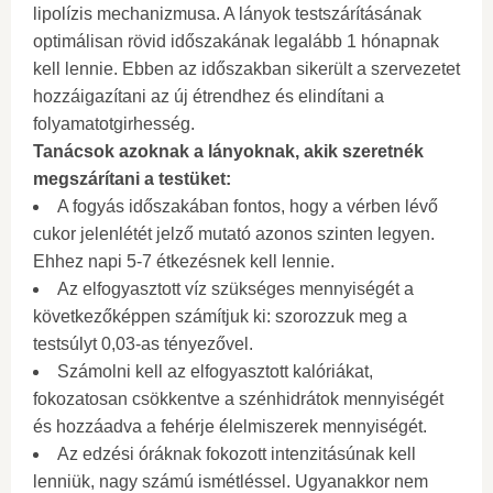
lipolízis mechanizmusa. A lányok testszárításának
optimálisan rövid időszakának legalább 1 hónapnak
kell lennie. Ebben az időszakban sikerült a szervezetet
hozzáigazítani az új étrendhez és elindítani a
folyamatotgirhesség.
Tanácsok azoknak a lányoknak, akik szeretnék
megszárítani a testüket:
A fogyás időszakában fontos, hogy a vérben lévő
cukor jelenlétét jelző mutató azonos szinten legyen.
Ehhez napi 5-7 étkezésnek kell lennie.
Az elfogyasztott víz szükséges mennyiségét a
következőképpen számítjuk ki: szorozzuk meg a
testsúlyt 0,03-as tényezővel.
Számolni kell az elfogyasztott kalóriákat,
fokozatosan csökkentve a szénhidrátok mennyiségét
és hozzáadva a fehérje élelmiszerek mennyiségét.
Az edzési óráknak fokozott intenzitásúnak kell
lenniük, nagy számú ismétléssel. Ugyanakkor nem