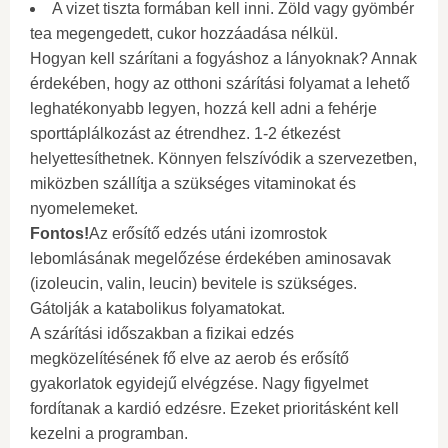
A vizet tiszta formában kell inni. Zöld vagy gyömbér
tea megengedett, cukor hozzáadása nélkül.
Hogyan kell szárítani a fogyáshoz a lányoknak? Annak
érdekében, hogy az otthoni szárítási folyamat a lehető
leghatékonyabb legyen, hozzá kell adni a fehérje
sporttáplálkozást az étrendhez. 1-2 étkezést
helyettesíthetnek. Könnyen felszívódik a szervezetben,
miközben szállítja a szükséges vitaminokat és
nyomelemeket.
Fontos!
Az erősítő edzés utáni izomrostok
lebomlásának megelőzése érdekében aminosavak
(izoleucin, valin, leucin) bevitele is szükséges.
Gátolják a katabolikus folyamatokat.
A szárítási időszakban a fizikai edzés
megközelítésének fő elve az aerob és erősítő
gyakorlatok egyidejű elvégzése. Nagy figyelmet
fordítanak a kardió edzésre. Ezeket prioritásként kell
kezelni a programban.