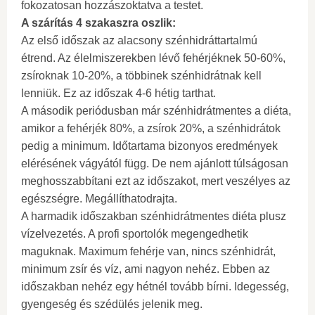
fokozatosan hozzászoktatva a testet.
A szárítás 4 szakaszra oszlik:
Az első időszak az alacsony szénhidráttartalmú
étrend. Az élelmiszerekben lévő fehérjéknek 50-60%,
zsíroknak 10-20%, a többinek szénhidrátnak kell
lenniük. Ez az időszak 4-6 hétig tarthat.
A második periódusban már szénhidrátmentes a diéta,
amikor a fehérjék 80%, a zsírok 20%, a szénhidrátok
pedig a minimum. Időtartama bizonyos eredmények
elérésének vágyától függ. De nem ajánlott túlságosan
meghosszabbítani ezt az időszakot, mert veszélyes az
egészségre. Megállíthatodrajta.
A harmadik időszakban szénhidrátmentes diéta plusz
vízelvezetés. A profi sportolók megengedhetik
maguknak. Maximum fehérje van, nincs szénhidrát,
minimum zsír és víz, ami nagyon nehéz. Ebben az
időszakban nehéz egy hétnél tovább bírni. Idegesség,
gyengeség és szédülés jelenik meg.