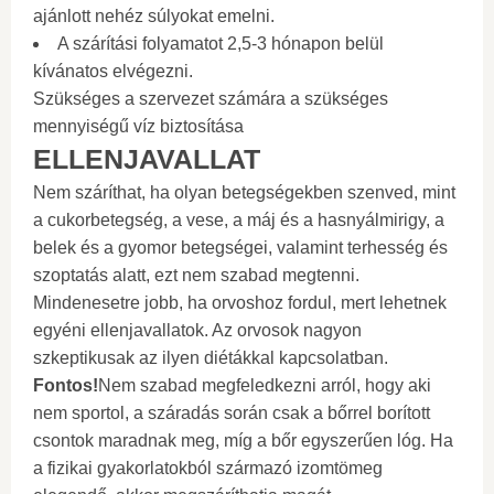
ajánlott nehéz súlyokat emelni.
A szárítási folyamatot 2,5-3 hónapon belül
kívánatos elvégezni.
Szükséges a szervezet számára a szükséges
mennyiségű víz biztosítása
ELLENJAVALLAT
Nem száríthat, ha olyan betegségekben szenved, mint
a cukorbetegség, a vese, a máj és a hasnyálmirigy, a
belek és a gyomor betegségei, valamint terhesség és
szoptatás alatt, ezt nem szabad megtenni.
Mindenesetre jobb, ha orvoshoz fordul, mert lehetnek
egyéni ellenjavallatok. Az orvosok nagyon
szkeptikusak az ilyen diétákkal kapcsolatban.
Fontos!
Nem szabad megfeledkezni arról, hogy aki
nem sportol, a száradás során csak a bőrrel borított
csontok maradnak meg, míg a bőr egyszerűen lóg. Ha
a fizikai gyakorlatokból származó izomtömeg