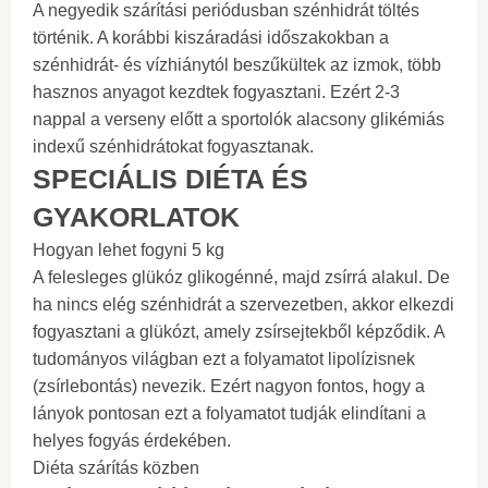
A negyedik szárítási periódusban szénhidrát töltés
történik. A korábbi kiszáradási időszakokban a
szénhidrát- és vízhiánytól beszűkültek az izmok, több
hasznos anyagot kezdtek fogyasztani. Ezért 2-3
nappal a verseny előtt a sportolók alacsony glikémiás
indexű szénhidrátokat fogyasztanak.
SPECIÁLIS DIÉTA ÉS
GYAKORLATOK
Hogyan lehet fogyni 5 kg
A felesleges glükóz glikogénné, majd zsírrá alakul. De
ha nincs elég szénhidrát a szervezetben, akkor elkezdi
fogyasztani a glükózt, amely zsírsejtekből képződik. A
tudományos világban ezt a folyamatot lipolízisnek
(zsírlebontás) nevezik. Ezért nagyon fontos, hogy a
lányok pontosan ezt a folyamatot tudják elindítani a
helyes fogyás érdekében.
Diéta szárítás közben