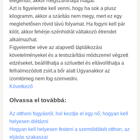
elegendő, akkor megszáríthatja magát.
Azt is figyelembe kell venni, hogy ha sok a plusz
kilogramm, akkor a szárítás nem megy, mert ez egy
meglehetősen rövid távú folyamat. Ha fogyni kell pár
kilót, akkor fehérje-szénhidrát váltakozó étrendet
alkalmazhat.
Figyelembe véve az alapvető táplálkozási
követelményeket és a testszárítási módszerrel végzett
edzéseket, beállíthatja a sziluettet és eltávolíthatja a
felhalmozódott zsírt.a bőr alatt Ugyanakkor az
izomtömeg nem fog szenvedni.
Következő
Olvassa el továbbá:
Az otthoni fogyásról, hol kezdje el egy nő, hogyan kell
helyesen diétázni
Hogyan kell helyesen festeni a szemöldökét otthon, az
eljárás szakaszai