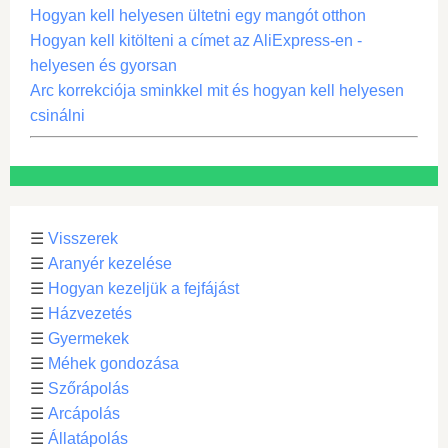
Hogyan kell helyesen ültetni egy mangót otthon
Hogyan kell kitölteni a címet az AliExpress-en -
helyesen és gyorsan
Arc korrekciója sminkkel mit és hogyan kell helyesen
csinálni
☰
Visszerek
☰
Aranyér kezelése
☰
Hogyan kezeljük a fejfájást
☰
Házvezetés
☰
Gyermekek
☰
Méhek gondozása
☰
Szőrápolás
☰
Arcápolás
☰
Állatápolás