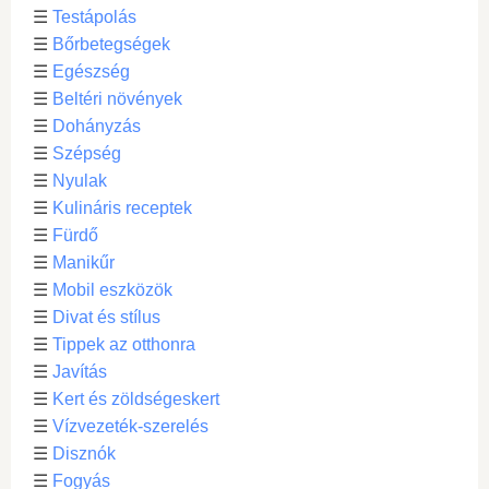
☰
Testápolás
☰
Bőrbetegségek
☰
Egészség
☰
Beltéri növények
☰
Dohányzás
☰
Szépség
☰
Nyulak
☰
Kulináris receptek
☰
Fürdő
☰
Manikűr
☰
Mobil eszközök
☰
Divat és stílus
☰
Tippek az otthonra
☰
Javítás
☰
Kert és zöldségeskert
☰
Vízvezeték-szerelés
☰
Disznók
☰
Fogyás