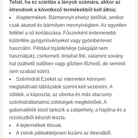
Tehát, ha ez szárítás a lányok számára, akkor az
étrendnek a következő termékekből kell állnia:
Alaptermékek. Bármennyit ehetsz belőlük, amikor
csak akarod és bármilyen mennyiségben. Az egyetlen
feltétel a só korlátozása. Fűszerként érdemesebb
különféle gyógynövényeket vagy gyömbérlevet
használni. Például tojásfehérje (sárgáját nem
használjuk), csirkemell, tintahal filé, valamint sovány
hal (süthető sütőben vagy gőzben főzhető, de semmit
sem szabad sütni).
Szénhidrát Ezeket az interneten könnyen
megtalálható táblázatok szerint kell vezérelni. A
zöldek, a káposzta, az uborka és más alacsony
szénhidráttartalmú zöldségek megfelelőek. A
gabonafélék közé tartozik a zabpehely, a hajdina és a
rozslisztből készült tészta.
A tejtermékek tilosak.
A zsírok jobbakteljesen kizárni az étrendből.