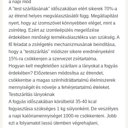
a napi mód
A "test szárításának" időszakában elért sikerek 70%-a
az étrend helyes megválasztásától függ. Megállapítást
nyert, hogy az izomszövet könnyebben eléget, mint a
zsírréteg. Ezért az izomleépülés megelőzése
érdekében minőségi termékválasztékra van szükség. A
fő feladat a zsírégetés mechanizmusának beindítása,
hogy a "testszárítás" módszer sikere eredményeként
15%-ra csökkenjen a szervezet zsírtartalma.
Hogyan kell megfelelően szárítani a lányokat a fogyás
érdekében? Előzetesen módosítsa az étrendet,
csökkentse a magas szénhidráttartalmú élelmiszerek
mennyiségét és növelje a fehérjetartalmú ételeket.
Testszárítás lányoknak
A fogyás időszakában körülbelül 35-40 kcal
fogyasztása szükséges 1 kg súlyonként. De veszélyes
a napi kalóriamennyiséget 1000-re csökkenteni. Jobb
ezt a folyamatot lassú ütemben végrehajtani,