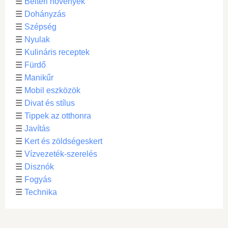
☰
Beltéri növények
☰
Dohányzás
☰
Szépség
☰
Nyulak
☰
Kulináris receptek
☰
Fürdő
☰
Manikűr
☰
Mobil eszközök
☰
Divat és stílus
☰
Tippek az otthonra
☰
Javítás
☰
Kert és zöldségeskert
☰
Vízvezeték-szerelés
☰
Disznók
☰
Fogyás
☰
Technika