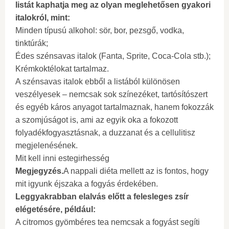
listát kaphatja meg az olyan meglehetősen gyakori
italokról, mint:
Minden típusú alkohol: sör, bor, pezsgő, vodka,
tinktúrák;
Édes szénsavas italok (Fanta, Sprite, Coca-Cola stb.);
Krémkoktélokat tartalmaz.
A szénsavas italok ebből a listából különösen
veszélyesek – nemcsak sok színezéket, tartósítószert
és egyéb káros anyagot tartalmaznak, hanem fokozzák
a szomjúságot is, ami az egyik oka a fokozott
folyadékfogyasztásnak, a duzzanat és a cellulitisz
megjelenésének.
Mit kell inni estegirhesség
Megjegyzés.
A nappali diéta mellett az is fontos, hogy
mit igyunk éjszaka a fogyás érdekében.
Leggyakrabban elalvás előtt a felesleges zsír
elégetésére, például:
A citromos gyömbéres tea nemcsak a fogyást segíti