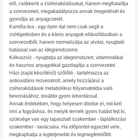
elő, csökkenti a zsírlerakódásokat, hanem megfiatalítja
a szervezetet, megakadályozza annak öregedését és
gyorsítja az anyagcserét.
Kamilla tea - egy ilyen ital nem csak segít a
zsírégetésben és a káros anyagok eltávolításában a
szervezetből, hanem normalizálja az alvást, nyugtató
hatással van az idegrendszerre.
Kókuszvíz - nyugtatja az idegrendszert, vitaminokkal
és hasznos anyagokkal gazdagítja a szervezetet.
Házi (saját készítésű) szőlőlé - tartalmazza az
antioxidáns rezveratrolt, amely hozzájárul a
zsírlerakódások metabolikus folyamatokba való
bevonásához, további gyors lebontással.
Annak érdekében, hogy helyesen döntse el, mit kell
inni a fogyáshoz, és melyik termék gyors hatást fejt ki,
szüksége van egy tapasztalt szakember - táplálkozási
szakember - tanácsára. Ha időpontot egyeztet vele,
megkaphatja a legteljesebb és legmegfelelőbb