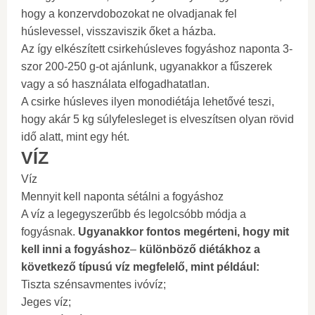
hogy a konzervdobozokat ne olvadjanak fel
húslevessel, visszaviszik őket a házba.
Az így elkészített csirkehúsleves fogyáshoz naponta 3-
szor 200-250 g-ot ajánlunk, ugyanakkor a fűszerek
vagy a só használata elfogadhatatlan.
A csirke húsleves ilyen monodiétája lehetővé teszi,
hogy akár 5 kg súlyfelesleget is elveszítsen olyan rövid
idő alatt, mint egy hét.
VÍZ
Víz
Mennyit kell naponta sétálni a fogyáshoz
A víz a legegyszerűbb és legolcsóbb módja a
fogyásnak.
Ugyanakkor fontos megérteni, hogy mit
kell inni a fogyáshoz
–
különböző diétákhoz a
következő típusú víz megfelelő, mint például:
Tiszta szénsavmentes ivóvíz;
Jeges víz;