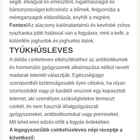
segíti. étvágyat és emésztést, rugalmasságot és
bársonyosságot kölcsönöz a bőrnek, felgyorsítja a
méreganyagok eltávolítását, enyhíti a migrént.
Fontos!
Az alacsony kalóriatartalmú és kevésbé zsíros
ryazhanka jobb hatással van a fogyásra, mint a kefir, a
különféle joghurtok és joghurtos italok.
TYÚKHÚSLEVES
A diétás csirkeleves elkészítéséhez az antibiotikumok
és hormonális gyógyszerek alkalmazása nélkül nevelt
madarak tetemét választják. Egészségügyi
szempontból biztonságosabb ilyen célokra, ha olyan
szomszédtól vagy jó baráttól veszünk egy kopasztott
tetemet, aki személyes szükségletekre termeszt
csirkét, és nem használ állatgyógyászati ​​
gyógyszereket, antibiotikumokat vagy premixeket.
Mit lehet enni edzés előtt a fogyás érdekében
A legegyszerűbb csirkehúsleves népi receptje a
következő: