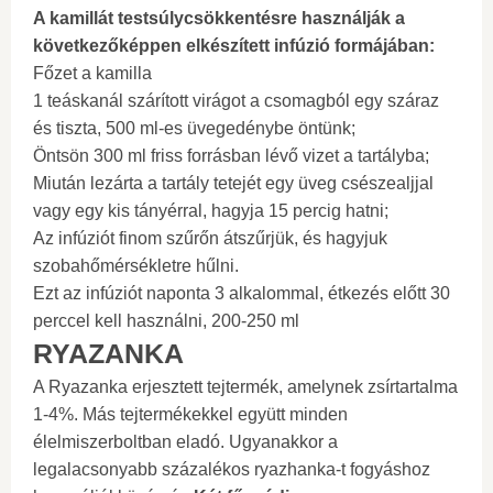
A kamillát testsúlycsökkentésre használják a
következőképpen elkészített infúzió formájában:
Főzet a kamilla
1 teáskanál szárított virágot a csomagból egy száraz
és tiszta, 500 ml-es üvegedénybe öntünk;
Öntsön 300 ml friss forrásban lévő vizet a tartályba;
Miután lezárta a tartály tetejét egy üveg csészealjjal
vagy egy kis tányérral, hagyja 15 percig hatni;
Az infúziót finom szűrőn átszűrjük, és hagyjuk
szobahőmérsékletre hűlni.
Ezt az infúziót naponta 3 alkalommal, étkezés előtt 30
perccel kell használni, 200-250 ml
RYAZANKA
A Ryazanka erjesztett tejtermék, amelynek zsírtartalma
1-4%. Más tejtermékekkel együtt minden
élelmiszerboltban eladó. Ugyanakkor a
legalacsonyabb százalékos ryazhanka-t fogyáshoz