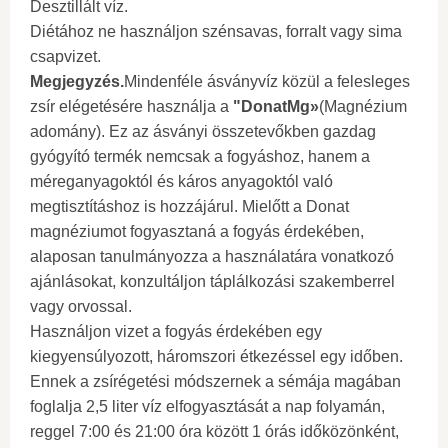
Desztillált víz.
Diétához ne használjon szénsavas, forralt vagy sima
csapvizet.
Megjegyzés.
Mindenféle ásványvíz közül a felesleges
zsír elégetésére használja a
"DonatMg»
(Magnézium
adomány). Ez az ásványi összetevőkben gazdag
gyógyító termék nemcsak a fogyáshoz, hanem a
méreganyagoktól és káros anyagoktól való
megtisztításhoz is hozzájárul. Mielőtt a Donat
magnéziumot fogyasztaná a fogyás érdekében,
alaposan tanulmányozza a használatára vonatkozó
ajánlásokat, konzultáljon táplálkozási szakemberrel
vagy orvossal.
Használjon vizet a fogyás érdekében egy
kiegyensúlyozott, háromszori étkezéssel egy időben.
Ennek a zsírégetési módszernek a sémája magában
foglalja 2,5 liter víz elfogyasztását a nap folyamán,
reggel 7:00 és 21:00 óra között 1 órás időközönként,