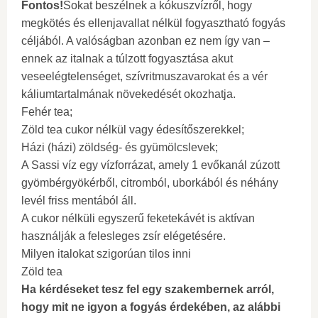
Fontos!
Sokat beszélnek a kókuszvízről, hogy
megkötés és ellenjavallat nélkül fogyasztható fogyás
céljából. A valóságban azonban ez nem így van –
ennek az italnak a túlzott fogyasztása akut
veseelégtelenséget, szívritmuszavarokat és a vér
káliumtartalmának növekedését okozhatja.
Fehér tea;
Zöld tea cukor nélkül vagy édesítőszerekkel;
Házi (házi) zöldség- és gyümölcslevek;
A Sassi víz egy vízforrázat, amely 1 evőkanál zúzott
gyömbérgyökérből, citromból, uborkából és néhány
levél friss mentából áll.
A cukor nélküli egyszerű feketekávét is aktívan
használják a felesleges zsír elégetésére.
Milyen italokat szigorúan tilos inni
Zöld tea
Ha kérdéseket tesz fel egy szakembernek arról,
hogy mit ne igyon a fogyás érdekében, az alábbi