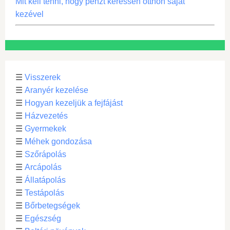
Mit kell tenni, hogy pénzt keressen otthon saját
kezével
☰
Visszerek
☰
Aranyér kezelése
☰
Hogyan kezeljük a fejfájást
☰
Házvezetés
☰
Gyermekek
☰
Méhek gondozása
☰
Szőrápolás
☰
Arcápolás
☰
Állatápolás
☰
Testápolás
☰
Bőrbetegségek
☰
Egészség