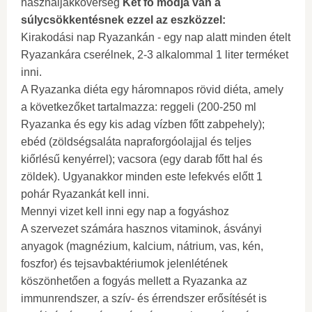
használjákkövérség
Két fő módja van a
súlycsökkentésnek ezzel az eszközzel:
Kirakodási nap Ryazankán - egy nap alatt minden ételt
Ryazankára cserélnek, 2-3 alkalommal 1 liter terméket
inni.
A Ryazanka diéta egy háromnapos rövid diéta, amely
a következőket tartalmazza: reggeli (200-250 ml
Ryazanka és egy kis adag vízben főtt zabpehely);
ebéd (zöldségsaláta napraforgóolajjal és teljes
kiőrlésű kenyérrel); vacsora (egy darab főtt hal és
zöldek). Ugyanakkor minden este lefekvés előtt 1
pohár Ryazankát kell inni.
Mennyi vizet kell inni egy nap a fogyáshoz
A szervezet számára hasznos vitaminok, ásványi
anyagok (magnézium, kalcium, nátrium, vas, kén,
foszfor) és tejsavbaktériumok jelenlétének
köszönhetően a fogyás mellett a Ryazanka az
immunrendszer, a szív- és érrendszer erősítését is