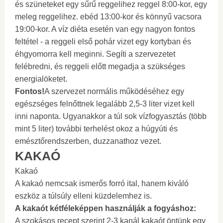
és szüneteket egy sűrű reggelihez reggel 8:00-kor, egy
meleg reggelihez. ebéd 13:00-kor és könnyű vacsora
19:00-kor. A víz diéta esetén van egy nagyon fontos
feltétel - a reggeli első pohár vizet egy kortyban és
éhgyomorra kell meginni. Segíti a szervezetet
felébredni, és reggeli előtt megadja a szükséges
energialöketet.
Fontos!
A szervezet normális működéséhez egy
egészséges felnőttnek legalább 2,5-3 liter vizet kell
inni naponta. Ugyanakkor a túl sok vízfogyasztás (több
mint 5 liter) további terhelést okoz a húgyúti és
emésztőrendszerben, duzzanathoz vezet.
KAKAÓ
Kakaó
A kakaó nemcsak ismerős forró ital, hanem kiváló
eszköz a túlsúly elleni küzdelemhez is.
A kakaót kétféleképpen használják a fogyáshoz:
A szokásos recept szerint 2-3 kanál kakaót öntünk egy