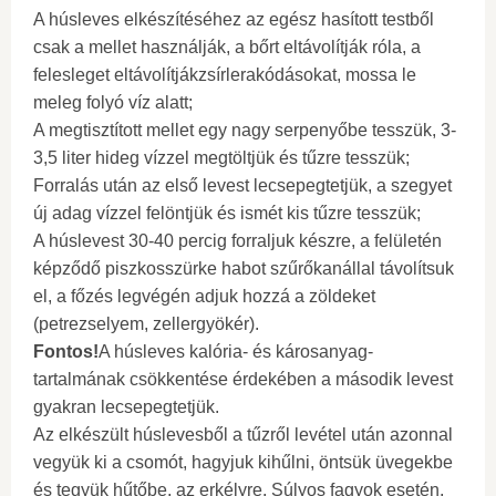
A húsleves elkészítéséhez az egész hasított testből
csak a mellet használják, a bőrt eltávolítják róla, a
felesleget eltávolítjákzsírlerakódásokat, mossa le
meleg folyó víz alatt;
A megtisztított mellet egy nagy serpenyőbe tesszük, 3-
3,5 liter hideg vízzel megtöltjük és tűzre tesszük;
Forralás után az első levest lecsepegtetjük, a szegyet
új adag vízzel felöntjük és ismét kis tűzre tesszük;
A húslevest 30-40 percig forraljuk készre, a felületén
képződő piszkosszürke habot szűrőkanállal távolítsuk
el, a főzés legvégén adjuk hozzá a zöldeket
(petrezselyem, zellergyökér).
Fontos!
A húsleves kalória- és károsanyag-
tartalmának csökkentése érdekében a második levest
gyakran lecsepegtetjük.
Az elkészült húslevesből a tűzről levétel után azonnal
vegyük ki a csomót, hagyjuk kihűlni, öntsük üvegekbe
és tegyük hűtőbe, az erkélyre. Súlyos fagyok esetén,