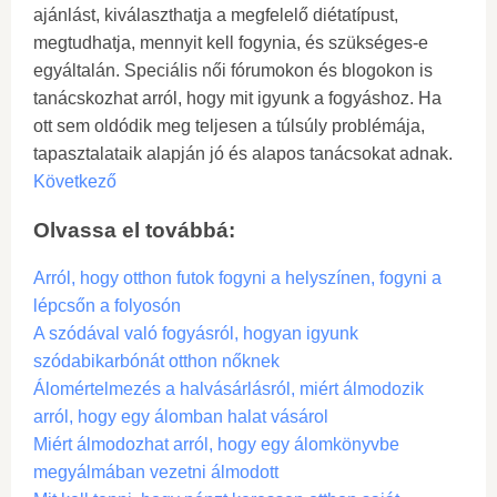
ajánlást, kiválaszthatja a megfelelő diétatípust,
megtudhatja, mennyit kell fogynia, és szükséges-e
egyáltalán. Speciális női fórumokon és blogokon is
tanácskozhat arról, hogy mit igyunk a fogyáshoz. Ha
ott sem oldódik meg teljesen a túlsúly problémája,
tapasztalataik alapján jó és alapos tanácsokat adnak.
Következő
Olvassa el továbbá:
Arról, hogy otthon futok fogyni a helyszínen, fogyni a
lépcsőn a folyosón
A szódával való fogyásról, hogyan igyunk
szódabikarbónát otthon nőknek
Álomértelmezés a halvásárlásról, miért álmodozik
arról, hogy egy álomban halat vásárol
Miért álmodozhat arról, hogy egy álomkönyvbe
megyálmában vezetni álmodott