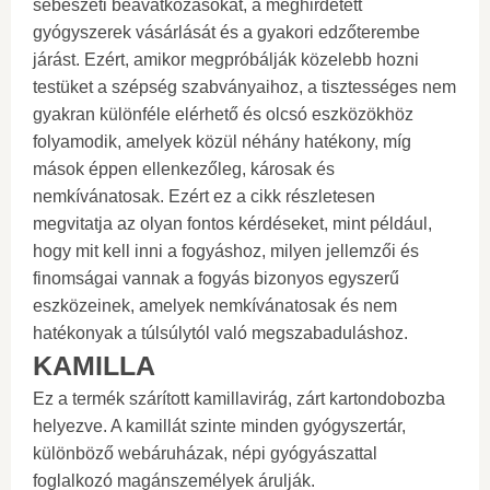
sebészeti beavatkozásokat, a meghirdetett
gyógyszerek vásárlását és a gyakori edzőterembe
járást. Ezért, amikor megpróbálják közelebb hozni
testüket a szépség szabványaihoz, a tisztességes nem
gyakran különféle elérhető és olcsó eszközökhöz
folyamodik, amelyek közül néhány hatékony, míg
mások éppen ellenkezőleg, károsak és
nemkívánatosak. Ezért ez a cikk részletesen
megvitatja az olyan fontos kérdéseket, mint például,
hogy mit kell inni a fogyáshoz, milyen jellemzői és
finomságai vannak a fogyás bizonyos egyszerű
eszközeinek, amelyek nemkívánatosak és nem
hatékonyak a túlsúlytól való megszabaduláshoz.
KAMILLA
Ez a termék szárított kamillavirág, zárt kartondobozba
helyezve. A kamillát szinte minden gyógyszertár,
különböző webáruházak, népi gyógyászattal
foglalkozó magánszemélyek árulják.