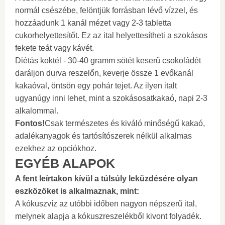
normál csészébe, felöntjük forrásban lévő vízzel, és
hozzáadunk 1 kanál mézet vagy 2-3 tabletta
cukorhelyettesítőt. Ez az ital helyettesítheti a szokásos
fekete teát vagy kávét.
Diétás koktél - 30-40 gramm sötét keserű csokoládét
daráljon durva reszelőn, keverje össze 1 evőkanál
kakaóval, öntsön egy pohár tejet. Az ilyen italt
ugyanúgy inni lehet, mint a szokásosatkakaó, napi 2-3
alkalommal.
Fontos!
Csak természetes és kiváló minőségű kakaó,
adalékanyagok és tartósítószerek nélkül alkalmas
ezekhez az opciókhoz.
EGYÉB ALAPOK
A fent leírtakon kívül a túlsúly leküzdésére olyan
eszközöket is alkalmaznak, mint:
A kókuszvíz az utóbbi időben nagyon népszerű ital,
melynek alapja a kókuszreszelékből kivont folyadék.