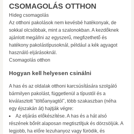
CSOMAGOLÁS OTTHON
Hideg csomagolás
Az otthoni pakolások nem kevésbé hatékonyak, de
sokkal olcsóbbak, mint a szalonokban. A kezdőknek
ajánlott megállni az egyszerű, megfizethető és
hatékony pakolástípusoknál, például a kék agyagot
használó eljárásoknál.
Csomagolás otthon
Hogyan kell helyesen csinálni
A has és az oldalak otthoni karcsúsítására szolgáló
bármilyen pakolást, függetlenül a típustól és a
kiválasztott "töltőanyagtól", több szakaszban (néha
egy éjszakán át) hajtják végre:
Az eljárás előkészítése. A has és a hát alsó
részének bőrét alaposan megtisztítjuk és dörzsöljük. A
legjobb, ha előre lezuhanyoz vagy fürödik, és