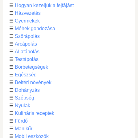
☰
Hogyan kezeljük a fejfájást
☰
Házvezetés
☰
Gyermekek
☰
Méhek gondozása
☰
Szőrápolás
☰
Arcápolás
☰
Állatápolás
☰
Testápolás
☰
Bőrbetegségek
☰
Egészség
☰
Beltéri növények
☰
Dohányzás
☰
Szépség
☰
Nyulak
☰
Kulináris receptek
☰
Fürdő
☰
Manikűr
☰
Mobil eszközök