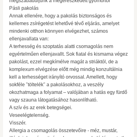
megszabaduljunk a megereszkedett gyomortól
Pásli pakolás
Annak ellenére, hogy a pakolás biztonságos és
kellemes zsírégetést lehetővé tévő eljárás, amelyet
mindenki otthon könnyen elvégezhet, számos
ellenjavallata van:
A terhesség és szoptatás alatti csomagolás nem
egyértelműen ellenjavallt. Sok fiatal és kismama végez
pakolást, ezzel megkímélve magát a striáktól, de a
komplexum elvégzése előtt még mindig konzultálnia
kell a terhességet irányító orvossal. Amellett, hogy
sokféle "töltelék" a pakolásokhoz, a veszély
okozhatmaga a folyamat – valójában a hatás egy fürdő
vagy szauna látogatásához hasonlítható.
A szív és az erek betegségei.
Veseelégtelenség.
Visszér.
Allergia a csomagolás összetevőire - méz, mustár,