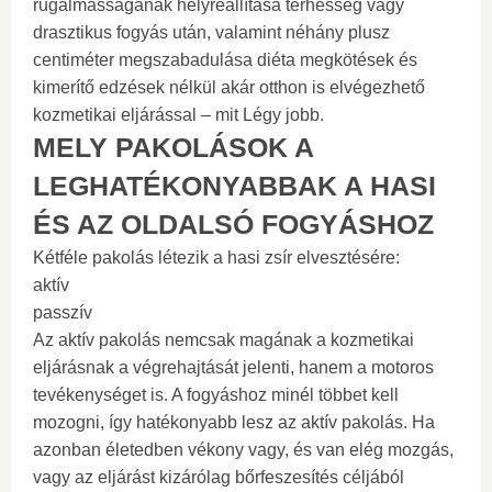
rugalmasságának helyreállítása terhesség vagy
drasztikus fogyás után, valamint néhány plusz
centiméter megszabadulása diéta megkötések és
kimerítő edzések nélkül akár otthon is elvégezhető
kozmetikai eljárással – mit Légy jobb.
MELY PAKOLÁSOK A
LEGHATÉKONYABBAK A HASI
ÉS AZ OLDALSÓ FOGYÁSHOZ
Kétféle pakolás létezik a hasi zsír elvesztésére:
aktív
passzív
Az aktív pakolás nemcsak magának a kozmetikai
eljárásnak a végrehajtását jelenti, hanem a motoros
tevékenységet is. A fogyáshoz minél többet kell
mozogni, így hatékonyabb lesz az aktív pakolás. Ha
azonban életedben vékony vagy, és van elég mozgás,
vagy az eljárást kizárólag bőrfeszesítés céljából