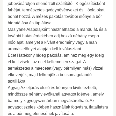
jobbvásároljon ellenőrzött szállítótól. Kiegészítésként
fahéjat, természetes gyógynövényeket és illóolajokat
adhat hozzá. A mézes pakolás további előnye a bőr
hidratálása és táplálása.
Maslyane Alapolajként használhatod a mandulát, és a
további hatás érdekében adj hozzá néhány csepp
illóolajat, amelyet a kívánt eredmény vagy a lean
aromás előnyei alapján kell kiválasztani.
Ecet Hatékony hideg pakolás, amihez még egy ideig
el kell viselni az ecet kellemetlen szagát. A
természetes almaecetet (vagy bármilyen más) vízzel
elkeverjük, majd felkenjük a becsomagolandó
textíliákra.
Agyag Az eljárás olcsó és könnyen kivitelezhető,
mindössze néhány evőkanál agyagot igényel, amely
bármelyik gyógyszertárban megvásárolható. Az
agyagot széles körben használják fogyásra, fiatalításra
és a bőr megjelenésének javítására.