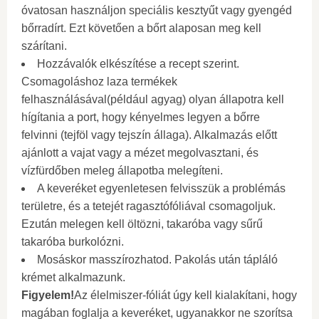
óvatosan használjon speciális kesztyűt vagy gyengéd
bőrradírt. Ezt követően a bőrt alaposan meg kell
szárítani.
Hozzávalók elkészítése a recept szerint.
Csomagoláshoz laza termékek
felhasználásával(például agyag) olyan állapotra kell
hígítania a port, hogy kényelmes legyen a bőrre
felvinni (tejföl vagy tejszín állaga). Alkalmazás előtt
ajánlott a vajat vagy a mézet megolvasztani, és
vízfürdőben meleg állapotba melegíteni.
A keveréket egyenletesen felvisszük a problémás
területre, és a tetejét ragasztófóliával csomagoljuk.
Ezután melegen kell öltözni, takaróba vagy sűrű
takaróba burkolózni.
Mosáskor masszírozhatod. Pakolás után tápláló
krémet alkalmazunk.
Figyelem!
Az élelmiszer-fóliát úgy kell kialakítani, hogy
magában foglalja a keveréket, ugyanakkor ne szorítsa