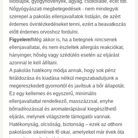
illóolajok, gyógynövények, agyag, csokoládé, ecet stb.
Nőgyógyászati ​​megbetegedések - nem mindegyik
szerepel a pakolás ellenjavallatok listáján, de azért
érdemes óvintézkedéseket tenni, ezért a beavatkozás
előtt érdemes orvoshoz fordulni.
Figyelem!
Még akkor is, ha a betegnek nincsenek
ellenjavallatai, és nem észleltek allergiás reakciókat,
hányinger, hőség vagy szédülés esetén az eljárást
azonnal le kell állítani.
A pakolás hatékony módja annak, hogy sok pénz
feláldozása és kiadása nélkül megszabaduljunk a
megereszkedett gyomortól és javítsuk a bőr állapotát.
Ez egy kellemes és egyszerű, minimális
ellenjavallattal rendelkező, masszázzsal, enyhe
bőrradírozással és aromaterápiával kiegészíthető
eljárás, melynek világszerte támogatói vannak.
Hatékonyság, olcsóság, biztonság – ezek az otthoni
pakolások sikerének fő okai, amelyeket már évek óta