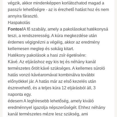
végzik, akkor mindenképpen korlátozhatod magad a
passzív lehetőségre - az is érezhető hatást hoz és nem
annyira fárasztó.
Haspakolás
Fontos!
A fő szabály, amely a pakolásokat hatékonysá
teszi, a rendszeresség. A kúra megkezdése után
érdemes végignézni a végéig, akkor az eredmény
kellemesen meglep és sokáig kitart.
Hatékony pakolások a hasi zsír égetésére:
Kávé. Az eljáráshoz egy kis tej és néhány kanál
természetes őrölt kávé szükséges. A kellemes súroló
hatás vonzó kávéaromával kombinálva további
előnyökkel jár. A hatás már az első kezelés után
észrevehető, és a teljes kúra 12 eljárásból áll, 3
naponta egy.
édesem A leghíresebb lehetőség, amely kiváló
eredménnyel igazolja népszerűségét. Ehhez néhány
kanál természetes mézre lesz szükség, ami