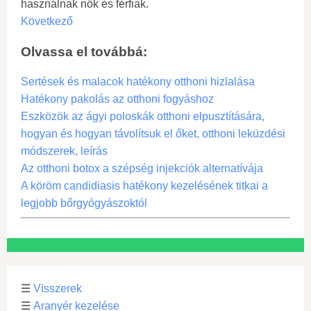
használnak nők és férfiak.
Következő
Olvassa el továbbá:
Sertések és malacok hatékony otthoni hizlalása
Hatékony pakolás az otthoni fogyáshoz
Eszközök az ágyi poloskák otthoni elpusztítására,
hogyan és hogyan távolítsuk el őket, otthoni leküzdési
módszerek, leírás
Az otthoni botox a szépség injekciók alternatívája
A köröm candidiasis hatékony kezelésének titkai a
legjobb bőrgyógyászoktól
☰
Visszerek
☰
Aranyér kezelése