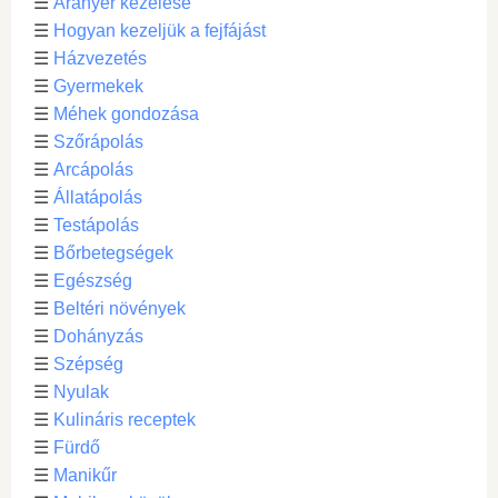
☰
Aranyér kezelése
☰
Hogyan kezeljük a fejfájást
☰
Házvezetés
☰
Gyermekek
☰
Méhek gondozása
☰
Szőrápolás
☰
Arcápolás
☰
Állatápolás
☰
Testápolás
☰
Bőrbetegségek
☰
Egészség
☰
Beltéri növények
☰
Dohányzás
☰
Szépség
☰
Nyulak
☰
Kulináris receptek
☰
Fürdő
☰
Manikűr