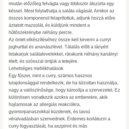
miután előzőleg felvágta vagy többször átszúrta egy
késsel. Most folytathatja a saláta vágását. Amikor az
összes komponenst felaprítottuk, adjunk hozzá előre
áztatott mazsolát, és küldjünk mindent a
hűtőszekrénybe néhány percre.
Az öntet elkészítéséhez össze kell keverni a curryt
joghurttal és ananászlével. Tálalás előtt a tányért
letakarjuk salátalevelekkel, rárakunk néhány kanálnyi
ételt, és szósszal öntjük a tetejére.
Lehetséges mellékhatások
Egy fűszer, mint a curry, számos hasznos
tulajdonsággal rendelkezik, de ha túlzottan használja,
nagy a valószínűsége, hogy károsítja a szervezetet. Ez
különösen vonatkozik azokra az emberekre, akik
hajlamosak az allergiás reakciókra,
gyomorpanaszokkal küzdenek, és lassú
véralvadásban szenvednek. Érdemes korlátozni a
curry fogyasztását, ha aszpirint és más