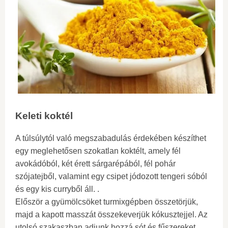
Keleti koktél
A túlsúlytól való megszabadulás érdekében készíthet
egy meglehetősen szokatlan koktélt, amely fél
avokádóból, két érett sárgarépából, fél pohár
szójatejből, valamint egy csipet jódozott tengeri sóból
és egy kis curryből áll. .
Először a gyümölcsöket turmixgépben összetörjük,
majd a kapott masszát összekeverjük kókusztejjel. Az
utolsó szakaszban adjunk hozzá sót és fűszereket,