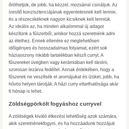
őrölhetjük, de jobb, ha kézzel, mozsárral csináljuk. Az
ízesítő konzisztenciájának egyenletesnek kell lennie,
és a részecskéknek nagyon kicsiknek kell lenniük.
Az ideális az, ha minden alkalommal új adagot
készítünk a fűszerből, amikor hozzá szeretnénk adni
az ételhez. Ennek ellenére ez meglehetősen
időigényes és hosszadalmas folyamat, ezért sok
háziasszony inkább tartalékban készít curryt. A
fűszereket üvegben vagy kerámiában kell tárolni,
szorosan lezárva fedéllel. Annak érdekében, hogy a
fűszerek ne veszítsék el aromájukat és ízüket, jobb, ha
hűvös helyen tárolják. A házi curry eltarthatósága akár
6 hónap is lehet.
Zöldségpörkölt fogyáshoz curryvel
A zöldségek kiváló étkezési lehetőség azok számára,
akik szeretnénekfogyni, és ha hozzáadunk hozzájuk