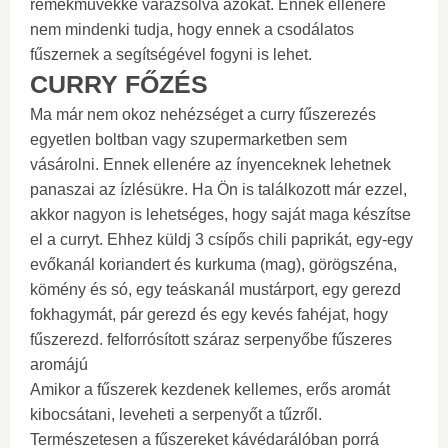
remekművekké varázsolva azokat. Ennek ellenére
nem mindenki tudja, hogy ennek a csodálatos
fűszernek a segítségével fogyni is lehet.
CURRY FŐZÉS
Ma már nem okoz nehézséget a curry fűszerezés
egyetlen boltban vagy szupermarketben sem
vásárolni. Ennek ellenére az ínyenceknek lehetnek
panaszai az ízlésükre. Ha Ön is találkozott már ezzel,
akkor nagyon is lehetséges, hogy saját maga készítse
el a curryt. Ehhez küldj 3 csípős chili paprikát, egy-egy
evőkanál koriandert és kurkuma (mag), görögszéna,
kömény és só, egy teáskanál mustárport, egy gerezd
fokhagymát, pár gerezd és egy kevés fahéjat, hogy
fűszerezd. felforrósított száraz serpenyőbe fűszeres
aromájú
Amikor a fűszerek kezdenek kellemes, erős aromát
kibocsátani, leveheti a serpenyőt a tűzről.
Természetesen a fűszereket kávédarálóban porrá