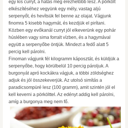
egy kis curryt, a hatás még érezhetőbb lesz. A pörkölt
elkészítéséhez vegyünk egy mély, vastag aljú
serpenyőt, és hevítsük fel benne az olajat. Vágjunk
finomra 5 kisebb hagymát, és kezdjük el pirítani.
Közben egy evőkanál curryt jól elkeverünk egy pohár
húslében vagy sima forralt vízben, és a hagymával
együtt a serpenyőbe öntjük. Mindezt a fedő alatt 5
percig kell párolni.
Finoman vágjunk fél kilogramm káposztát, és küldjük a
serpenyőbe, hogy körülbelül 10 percig pároljuk. A
burgonyát apró kockákra vágjuk, a többi zöldséghez
adjuk és jól összekeverjük. Az utolsó simítás a
paradicsompüré lesz (100 gramm), amit szintén jól el
kell keverni a pörkölttel. Az edényt addig kell párolni,
amíg a burgonya meg nem fő.