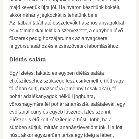
majd keverjük újra jól. Ha nyáron készítünk koktélt,
akkor néhány jégkockát is tehetünk bele.
Az italban található összetevők hasznos anyagokkal
és vitaminokkal telítik a szervezetet, a curryben lévő
fűszerek pedig hozzájárulnak az anyagcsere
felgyorsulásához és a zsírszövetek lebomlásához.
Diétás saláta
Egy ízletes, laktató és egyben diétás saláta
elkészítéséhez szüksége lesz csirkemellre (főtt vagy
fóliában sült), mazsolára (amennyit csak akar), fél
pohár adalékanyagok nélküli joghurtra,
vöröshagymára,fél pohár ananászlé, salátalevél, egy
evőkanál curry és egyéb fűszerek ízlés szerint.
Először is elő kell készítenie a húst. Jobb, ha a
sütőben sütjük, miután ananászlevet öntünk. Ha főtt
húst, akkor egyszerűen tartsa egy ideig a lében,