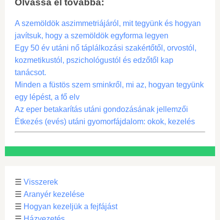
Olvassa el továbbá:
A szemöldök aszimmetriájáról, mit tegyünk és hogyan
javítsuk, hogy a szemöldök egyforma legyen
Egy 50 év utáni nő táplálkozási szakértőtől, orvostól,
kozmetikustól, pszichológustól és edzőtől kap
tanácsot.
Minden a füstös szem sminkről, mi az, hogyan tegyünk
egy lépést, a fő elv
Az eper betakarítás utáni gondozásának jellemzői
Étkezés (evés) utáni gyomorfájdalom: okok, kezelés
☰
Visszerek
☰
Aranyér kezelése
☰
Hogyan kezeljük a fejfájást
☰
Házvezetés