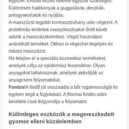
egyszer. Erősítő edzés hetente egyszer szükséges.
Különösen hatékonyak a guggolások, deszkák,
présgyakorlatok és nyújtás.
A masszázst legjobb kontrasztzuhany után végezni. A
problémás területek masszírozásakor őrölt kávét
adunk a masszázskrémhez. Végül használjon
anticellulit terméket. Otthon is végezhet tégelyes és
mézes masszázst.
Ne felejtse el a speciális kozmetikai termékeket,
amelyek célja az epidermisz feszesítése. Olyan
anyagokat tartalmaznak, amelyek aktiválják az
anyagcsere folyamatokat.
Fontos!
A fürdő jól visszaadja a bőr rugalmasságát és
egyben segít a fogyásban. A fitochai fürdés utáni
bevétele csak felgyorsítja a folyamatot.
Különleges eszközök a megereszkedett
gyomor elleni küzdelemben