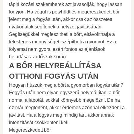
táplálkozási szakemberek azt javasolják, hogy lassan
fogyjon. Ha végül is petyhüdt és megereszkedett bőr
jelent meg a fogyás után, akkor csak az összetett
gyakorlatok segítenek a helyzet javításában.
Segítségükkel megfeszítheti a bőrt, eltávolíthatja a
felesleges mennyiséget, szépítheti a gyomrot. Ez a
folyamat nem gyors, ezért fontos az ajánlások
betartása az időszak során.
A BŐR HELYREÁLLÍTÁSA
OTTHONI FOGYÁS UTÁN
Hogyan húzzuk meg a bőrt a gyomorban fogyás után?
Fogyás után nem olyan egyszerű helyreállítani a bőr
normál állapotát, sokkal könnyebb megelőzni. De ha
ez már megtörtént, akkor érdemes azonnal elkezdeni a
javítást. Ha a fogyás még mindig tart, akkor annak
intenzitását csökkenteni kell.
Megereszkedett bőr