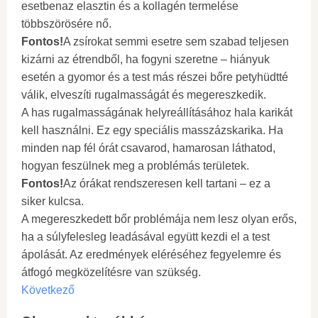
esetbenaz elasztin és a kollagén termelése
többszörösére nő.
Fontos!
A zsírokat semmi esetre sem szabad teljesen
kizárni az étrendből, ha fogyni szeretne – hiányuk
esetén a gyomor és a test más részei bőre petyhüdtté
válik, elveszíti rugalmasságát és megereszkedik.
A has rugalmasságának helyreállításához hala karikát
kell használni. Ez egy speciális masszázskarika. Ha
minden nap fél órát csavarod, hamarosan láthatod,
hogyan feszülnek meg a problémás területek.
Fontos!
Az órákat rendszeresen kell tartani – ez a
siker kulcsa.
A megereszkedett bőr problémája nem lesz olyan erős,
ha a súlyfelesleg leadásával együtt kezdi el a test
ápolását. Az eredmények eléréséhez fegyelemre és
átfogó megközelítésre van szükség.
Következő