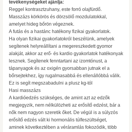
tevékenységeket ajánlja:
Reggel kontrasztzuhany, este forró olajfürdő.
Masszázs körkörös és dörzsölő mozdulatokkal,
amelyet hideg bőrön végeznek.
A futás és a hastánc hatékony fizikai gyakorlatok.
Ha olyan fizikai gyakorlatokról beszélünk, amelyek
segítenek helyreállítani a megereszkedett gyomor
alakját, akkor az erő- és kardio gyakorlatok hatékonyak
lesznek. Segítenek fenntartani az izomtónust, a
tápanyagok és az oxigén gyorsabban jutnak el a
bőrsejtekhez, így rugalmasabbá és ellenállóbbá válik.
Ez is segít megszabadulni a plusz kg-tól
Hasi masszázs
A kardióedzés szükséges, de amint azt az edzők
megjegyzik, nem nélkülözheti az erősítő edzést, bár a
nők nem nagyon szeretik őket. De végül is a súlyzós
erősítő edzés vált ki hormonális túlfeszültséget,
aminek következtében a véráramlás fokozódik, több