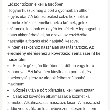
Először gőzölnie kell a fürdőben
Hogyan húzzuk meg a bőrt a gyomorban otthoni
fogyás után? A bőrfeszesítést célzó kozmetikai
termékek közül kiemelkednek a krémek, gélek,
szérumok, lotionok és egyéb termékek. A legnagyobb
hatás akkor érhető el, ha ezeket az eszközöket
használja a fogyás első napjaitól kezdve.
Minden eszközhöz használati utasítás tartozik.
Az
eredmény eléréséhez a következő séma szerint kell
használni:
Először gőzöljön fürdőben, fürdőben vagy forró
zuhannyal. Ezt követően kinyílnak a pórusok, és
hatékonyság lesz az alapok felhasználásábóla
maximum
Gőzölés után a bőrt bőrradírral kell megtisztítani.
Csak ezt követően alkalmazzák a kozmetikai
terméket. Alkalmazását masszázs kíséri. A masszázst
addig végezzük, amíg a gyógyszer teljesen fel nem