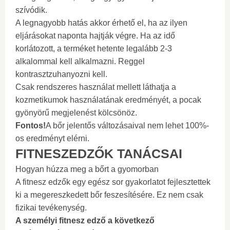
szívódik.
A legnagyobb hatás akkor érhető el, ha az ilyen
eljárásokat naponta hajtják végre. Ha az idő
korlátozott, a terméket hetente legalább 2-3
alkalommal kell alkalmazni. Reggel
kontrasztzuhanyozni kell.
Csak rendszeres használat mellett láthatja a
kozmetikumok használatának eredményét, a pocak
gyönyörű megjelenést kölcsönöz.
Fontos!
A bőr jelentős változásaival nem lehet 100%-
os eredményt elérni.
FITNESZEDZŐK TANÁCSAI
Hogyan húzza meg a bőrt a gyomorban
A fitnesz edzők egy egész sor gyakorlatot fejlesztettek
ki a megereszkedett bőr feszesítésére. Ez nem csak
fizikai tevékenység.
A személyi fitnesz edző a következő