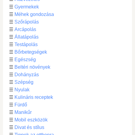
☰
Gyermekek
☰
Méhek gondozása
☰
Szőrápolás
☰
Arcápolás
☰
Állatápolás
☰
Testápolás
☰
Bőrbetegségek
☰
Egészség
☰
Beltéri növények
☰
Dohányzás
☰
Szépség
☰
Nyulak
☰
Kulináris receptek
☰
Fürdő
☰
Manikűr
☰
Mobil eszközök
☰
Divat és stílus
☰
Tippek az otthonra