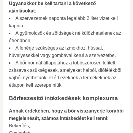
Ugyanakkor be kell tartani a következő
ajánlásokat:
A szervezetnek naponta legalább 2 liter vizet kell
kapnia.
A gyümölcsök és zöldségek nélkülözhetetlenek az
étrendben.
A fehérje szükséges az izmokhoz, hússal,
hüvelyesekkel vagy gombával kerül a szervezetbe.
A bőr normál állapotához a többszörösen telített
zsírsavak szükségesek, amelyeket halból, diófélékből,
vajból nyerhetünk, ezért ezeknek a termékeknek az
étlapon kell szerepelniük.
Bőrfeszesítő intézkedések komplexuma
Annak érdekében, hogy a bőr visszanyerje korábbi
megjelenését, számos intézkedést kell tenni:
Bekerítés;