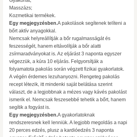
Gyakorlat;
Masszázs;
Kozmetikai termékek.
Egy megjegyzésben.
A pakolások segítenek telíteni a
bőrt aktív anyagokkal.
Nemcsak helyreállítják a bőr rugalmasságát és
feszességét, hanem eltávolítják a bőr alatti
zsírmaradványokat is. Az eljárást 3 naponta egyszer
végezzük, a kúra 10 eljárás. Felgyorsítják a
folyamatota pakolás során végzett fizikai gyakorlatok.
A végén érdemes lezuhanyozni. Rengeteg pakolás
recept létezik, itt mindenki saját belátása szerint
választ, de a legjobbnak a mézes vagy kávés pakolást
ismerik el. Nemcsak feszesebbé tehetik a bőrt, hanem
segítik a fogyást is.
Egy megjegyzésben.
A gyakorlatoknak
rendszeresnek kell lenniük. A legjobb megoldás a napi
20 perces edzés, plusz a kardióedzés 3 naponta