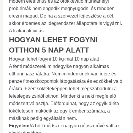
modern életritmus és az örökkévaló munkahelyi
problémák nem engedik megnyugodni és rendben
érezni magad. De ha a szervezet fejlesztése a cél,
akkor érdemes az idegrendszer állapotára is vigyázni.
A fizikai aktivitás
HOGYAN LEHET FOGYNI
OTTHON 5 NAP ALATT
Hogyan lehet fogyni 10 kg-mal 10 nap alatt
A fenti módszerek mindegyike nagyon alkalmas
otthoni használatra. Nem mindenkinek van ideje és
pénze fitneszközpontok látogatására és edzőkkel való
órákra. Ezért sokféleképpen lehet megszabadulni a
felesleges zsírtól otthon. Mindenki a neki megfelelő
módszert választja. Előfordulhat, hogy az egyik diéta
tökéletesen működik az egyik ember számára, a
másiknak pedig egyáltalán nem.
Figyelem!
A böjt módszer nagyon népszerűvé vált az