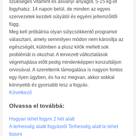
szükséges vitamint és ásványi anyagot. 5-15 kg-ot
fogyhatsz. 14 napon belül, de minden az egyes
szervezetek kezdeti súlyától és egyéni jellemzőitől
függ.
Meg kell próbálnia olyan súlycsökkentő programot
választani, amely semmilyen módon nem károsítja az
egészségét, különben a plusz kilók mellett sok
problémát is okozhat. A tervezett változtatások
végrehajtása előtt pedig mindenképpen konzultáljon
orvosával. A szeretteink támogatása is nagyon fontos
egy ilyen ügyben, és ha ez megvan, akkor sokkal
könnyebb és gyorsabb lesz a fogyás.
Következő
Olvassa el továbbá:
Hogyan lehet fogyni 2 hét alatt
A terhesség alatti fogyásról Terhesség alatt le lehet
fogyni