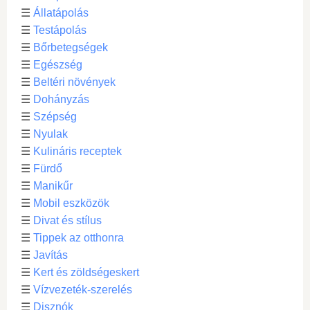
☰
Állatápolás
☰
Testápolás
☰
Bőrbetegségek
☰
Egészség
☰
Beltéri növények
☰
Dohányzás
☰
Szépség
☰
Nyulak
☰
Kulináris receptek
☰
Fürdő
☰
Manikűr
☰
Mobil eszközök
☰
Divat és stílus
☰
Tippek az otthonra
☰
Javítás
☰
Kert és zöldségeskert
☰
Vízvezeték-szerelés
☰
Disznók