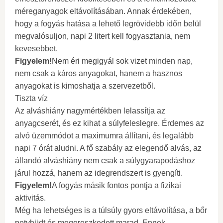
méreganyagok eltávolításában. Annak érdekében,
hogy a fogyás hatása a lehető legrövidebb időn belül
megvalósuljon, napi 2 litert kell fogyasztania, nem
kevesebbet.
Figyelem!
Nem éri megigyál sok vizet minden nap,
nem csak a káros anyagokat, hanem a hasznos
anyagokat is kimoshatja a szervezetből.
Tiszta víz
Az alváshiány nagymértékben lelassítja az
anyagcserét, és ez kihat a súlyfeleslegre. Érdemes az
alvó üzemmódot a maximumra állítani, és legalább
napi 7 órát aludni. A fő szabály az elegendő alvás, az
állandó alváshiány nem csak a súlygyarapodáshoz
járul hozzá, hanem az idegrendszert is gyengíti.
Figyelem!
A fogyás másik fontos pontja a fizikai
aktivitás.
Még ha lehetséges is a túlsúly gyors eltávolítása, a bőr
petyhüdt és megereszkedett marad. Ennek