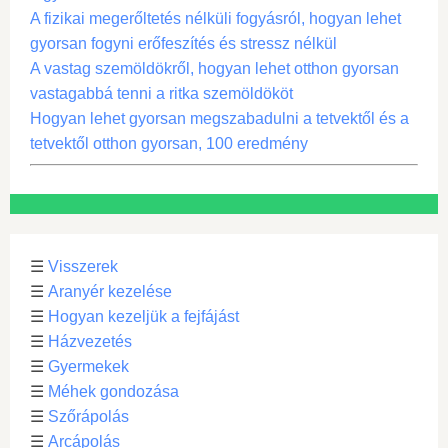
A fizikai megerőltetés nélküli fogyásról, hogyan lehet
gyorsan fogyni erőfeszítés és stressz nélkül
A vastag szemöldökről, hogyan lehet otthon gyorsan
vastagabbá tenni a ritka szemöldököt
Hogyan lehet gyorsan megszabadulni a tetvektől és a
tetvektől otthon gyorsan, 100 eredmény
☰
Visszerek
☰
Aranyér kezelése
☰
Hogyan kezeljük a fejfájást
☰
Házvezetés
☰
Gyermekek
☰
Méhek gondozása
☰
Szőrápolás
☰
Arcápolás