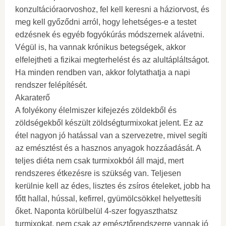
konzultációraorvoshoz, fel kell keresni a háziorvost, és
meg kell győződni arról, hogy lehetséges-e a testet
edzésnek és egyéb fogyókúrás módszernek alávetni.
Végül is, ha vannak krónikus betegségek, akkor
elfelejtheti a fizikai megterhelést és az alultápláltságot.
Ha minden rendben van, akkor folytathatja a napi
rendszer felépítését.
Akaraterő
A folyékony élelmiszer kifejezés zöldekből és
zöldségekből készült zöldségturmixokat jelent. Ez az
étel nagyon jó hatással van a szervezetre, mivel segíti
az emésztést és a hasznos anyagok hozzáadását. A
teljes diéta nem csak turmixokból áll majd, mert
rendszeres étkezésre is szükség van. Teljesen
kerülnie kell az édes, lisztes és zsíros ételeket, jobb ha
főtt hallal, hússal, kefirrel, gyümölcsökkel helyettesíti
őket. Naponta körülbelül 4-szer fogyaszthatsz
turmixokat, nem csak az emésztőrendszerre vannak jó