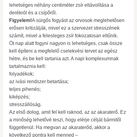
lehetséges néhány centiméter zsír eltávolítása a
derékról és a csípőről.
Figyelem!
A sürgős fogyást az orvosok meglehetősen
erősen kritizálják, mivel ez a szervezet stresszének
számít, mivel a felesleges zsír fokozatosan eltűnik.
Öt nap alatt fogyni nagyon is lehetséges, csak össze
kell építeni a megfelelő cselekvési tervet az egész
hétre, és be kell tartania azt. A napi komplexumnak
tartalmaznia kell:
folyadékok;
az ivási rendszer betartása;
teljes pihenés;
kiképzés;
stresszállóság.
Az első dolog, amit fel kell raknod, az az akaraterő. Ez
a minőség lehetővé teszi, hogy elérje célját bármitől
függetlenül. Ha megvan az akaraterőd, akkor a
következő pontra kell menned –