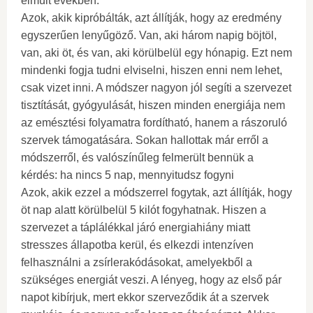
elmúlt években.
Azok, akik kipróbálták, azt állítják, hogy az eredmény
egyszerűen lenyűgöző. Van, aki három napig böjtöl,
van, aki öt, és van, aki körülbelül egy hónapig. Ezt nem
mindenki fogja tudni elviselni, hiszen enni nem lehet,
csak vizet inni. A módszer nagyon jól segíti a szervezet
tisztítását, gyógyulását, hiszen minden energiája nem
az emésztési folyamatra fordítható, hanem a rászoruló
szervek támogatására. Sokan hallottak már erről a
módszerről, és valószínűleg felmerült bennük a
kérdés: ha nincs 5 nap, mennyitudsz fogyni
Azok, akik ezzel a módszerrel fogytak, azt állítják, hogy
öt nap alatt körülbelül 5 kilót fogyhatnak. Hiszen a
szervezet a táplálékkal járó energiahiány miatt
stresszes állapotba kerül, és elkezdi intenzíven
felhasználni a zsírlerakódásokat, amelyekből a
szükséges energiát veszi. A lényeg, hogy az első pár
napot kibírjuk, mert ekkor szerveződik át a szervek