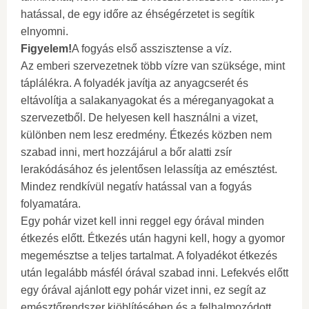
hatással, de egy időre az éhségérzetet is segítik
elnyomni.
Figyelem!
A fogyás első asszisztense a víz.
Az emberi szervezetnek több vízre van szüksége, mint
táplálékra. A folyadék javítja az anyagcserét és
eltávolítja a salakanyagokat és a méreganyagokat a
szervezetből. De helyesen kell használni a vizet,
különben nem lesz eredmény. Étkezés közben nem
szabad inni, mert hozzájárul a bőr alatti zsír
lerakódásához és jelentősen lelassítja az emésztést.
Mindez rendkívül negatív hatással van a fogyás
folyamatára.
Egy pohár vizet kell inni reggel egy órával minden
étkezés előtt. Étkezés után hagyni kell, hogy a gyomor
megemésztse a teljes tartalmat. A folyadékot étkezés
után legalább másfél órával szabad inni. Lefekvés előtt
egy órával ajánlott egy pohár vizet inni, ez segít az
emésztőrendszer kiöblítésében és a felhalmozódott