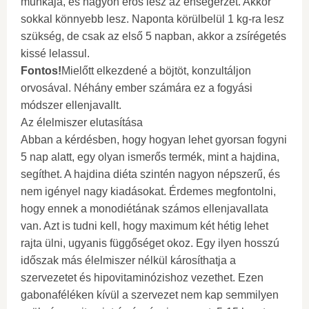
munkája, és nagyon erős lesz az éhségérzet. Akkor
sokkal könnyebb lesz. Naponta körülbelül 1 kg-ra lesz
szükség, de csak az első 5 napban, akkor a zsírégetés
kissé lelassul.
Fontos!
Mielőtt elkezdené a böjtöt, konzultáljon
orvosával. Néhány ember számára ez a fogyási
módszer ellenjavallt.
Az élelmiszer elutasítása
Abban a kérdésben, hogy hogyan lehet gyorsan fogyni
5 nap alatt, egy olyan ismerős termék, mint a hajdina,
segíthet. A hajdina diéta szintén nagyon népszerű, és
nem igényel nagy kiadásokat. Érdemes megfontolni,
hogy ennek a monodiétának számos ellenjavallata
van. Azt is tudni kell, hogy maximum két hétig lehet
rajta ülni, ugyanis függőséget okoz. Egy ilyen hosszú
időszak más élelmiszer nélkül károsíthatja a
szervezetet és hipovitaminózishoz vezethet. Ezen
gabonaféléken kívül a szervezet nem kap semmilyen