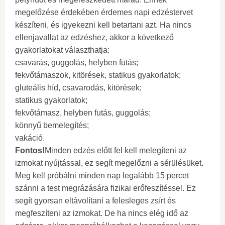
megelőzése érdekében érdemes napi edzéstervet
készíteni, és igyekezni kell betartani azt. Ha nincs
ellenjavallat az edzéshez, akkor a következő
gyakorlatokat választhatja:
csavarás, guggolás, helyben futás;
fekvőtámaszok, kitörések, statikus gyakorlatok;
gluteális híd, csavarodás, kitörések;
statikus gyakorlatok;
fekvőtámasz, helyben futás, guggolás;
könnyű bemelegítés;
vakáció.
Fontos!
Minden edzés előtt fel kell melegíteni az
izmokat nyújtással, ez segít megelőzni a sérülésüket.
Meg kell próbálni minden nap legalább 15 percet
szánni a test megrázására fizikai erőfeszítéssel. Ez
segít gyorsan eltávolítani a felesleges zsírt és
megfeszíteni az izmokat. De ha nincs elég idő az