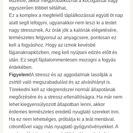
edzésre, akkor megpróbálkozhat a kocogással vagy
egyszerűen többet sétálhat.
Ez a komplex a megfelelő táplálkozással együtt öt nap
alatt segít lefogyni, ugyanakkor nem teszi ki a testet
nagy stressznek. Az órák jók a kalóriák elégetésére,
természetes felgyorsul az anyagcsere, pontosan ez
kell a fogyáshoz. Hogy az izmok kevésbé
fájjanaknapközben, meg kell nyújtani edzés előtt és
után. Ez segít fájdalommentesen mozogni a fogyás
érdekében.
Figyelem!
A stressz és az aggodalmak lassítják a
zsírtól való megszabadulást és az alváshiányt is.
Törekedni kell az idegrendszer normál állapotának
megőrzésére és a stressz-ellenállóságra. Ha már nem
lehet kiegyensúlyozott állapotban lenni, akkor
érdemes természetes eredetű nyugtató szereket inni.
Ha ez nem lehetséges, próbálja ki a teát mentával,
citromfűvel vagy más nyugtató gyógynövényekkel. A