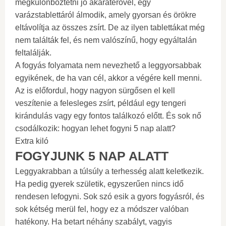
megkülönböztetni jó akaraterővel, egy
varázstablettáról álmodik, amely gyorsan és örökre
eltávolítja az összes zsírt. De az ilyen tablettákat még
nem találták fel, és nem valószínű, hogy egyáltalán
feltalálják.
A fogyás folyamata nem nevezhető a leggyorsabbak
egyikének, de ha van cél, akkor a végére kell menni.
Az is előfordul, hogy nagyon sürgősen el kell
veszítenie a felesleges zsírt, például egy tengeri
kirándulás vagy egy fontos találkozó előtt. És sok nő
csodálkozik: hogyan lehet fogyni 5 nap alatt?
Extra kiló
FOGYJUNK 5 NAP ALATT
Leggyakrabban a túlsúly a terhesség alatt keletkezik.
Ha pedig gyerek születik, egyszerűen nincs idő
rendesen lefogyni. Sok szó esik a gyors fogyásról, és
sok kétség merül fel, hogy ez a módszer valóban
hatékony. Ha betart néhány szabályt, vagyis