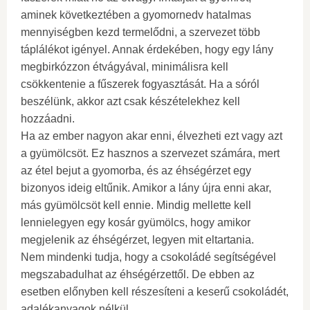
aminek következtében a gyomornedv hatalmas
mennyiségben kezd termelődni, a szervezet több
táplálékot igényel. Annak érdekében, hogy egy lány
megbirkózzon étvágyával, minimálisra kell
csökkentenie a fűszerek fogyasztását. Ha a sóról
beszélünk, akkor azt csak készételekhez kell
hozzáadni.
Ha az ember nagyon akar enni, élvezheti ezt vagy azt
a gyümölcsöt. Ez hasznos a szervezet számára, mert
az étel bejut a gyomorba, és az éhségérzet egy
bizonyos ideig eltűnik. Amikor a lány újra enni akar,
más gyümölcsöt kell ennie. Mindig mellette kell
lennielegyen egy kosár gyümölcs, hogy amikor
megjelenik az éhségérzet, legyen mit eltartania.
Nem mindenki tudja, hogy a csokoládé segítségével
megszabadulhat az éhségérzettől. De ebben az
esetben előnyben kell részesíteni a keserű csokoládét,
adalékanyagok nélkül.