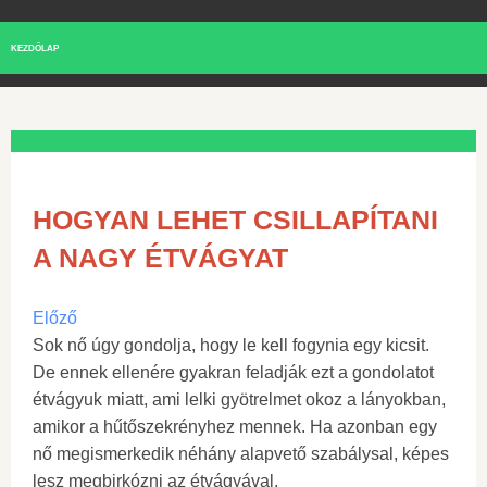
KEZDŐLAP
HOGYAN LEHET CSILLAPÍTANI
A NAGY ÉTVÁGYAT
Előző
Sok nő úgy gondolja, hogy le kell fogynia egy kicsit.
De ennek ellenére gyakran feladják ezt a gondolatot
étvágyuk miatt, ami lelki gyötrelmet okoz a lányokban,
amikor a hűtőszekrényhez mennek. Ha azonban egy
nő megismerkedik néhány alapvető szabálysal, képes
lesz megbirkózni az étvágyával.