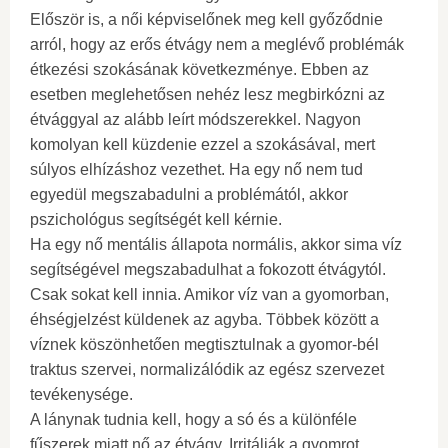
Először is, a női képviselőnek meg kell győződnie
arról, hogy az erős étvágy nem a meglévő problémák
étkezési szokásának következménye. Ebben az
esetben meglehetősen nehéz lesz megbirkózni az
étvággyal az alább leírt módszerekkel. Nagyon
komolyan kell küzdenie ezzel a szokásával, mert
súlyos elhízáshoz vezethet. Ha egy nő nem tud
egyedül megszabadulni a problémától, akkor
pszichológus segítségét kell kérnie.
Ha egy nő mentális állapota normális, akkor sima víz
segítségével megszabadulhat a fokozott étvágytól.
Csak sokat kell innia. Amikor víz van a gyomorban,
éhségjelzést küldenek az agyba. Többek között a
víznek köszönhetően megtisztulnak a gyomor-bél
traktus szervei, normalizálódik az egész szervezet
tevékenysége.
A lánynak tudnia kell, hogy a só és a különféle
fűszerek miatt nő az étvágy. Irritálják a gyomrot,