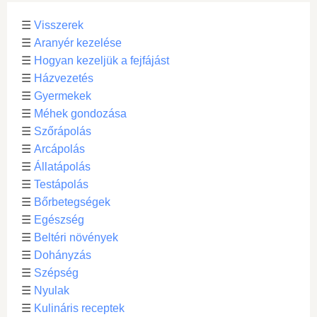
☰
Visszerek
☰
Aranyér kezelése
☰
Hogyan kezeljük a fejfájást
☰
Házvezetés
☰
Gyermekek
☰
Méhek gondozása
☰
Szőrápolás
☰
Arcápolás
☰
Állatápolás
☰
Testápolás
☰
Bőrbetegségek
☰
Egészség
☰
Beltéri növények
☰
Dohányzás
☰
Szépség
☰
Nyulak
☰
Kulináris receptek