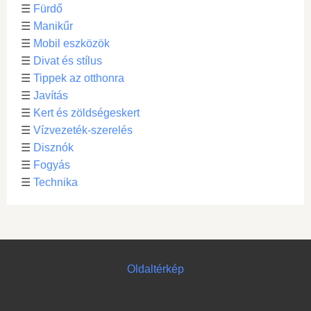
☰
Fürdő
☰
Manikűr
☰
Mobil eszközök
☰
Divat és stílus
☰
Tippek az otthonra
☰
Javítás
☰
Kert és zöldségeskert
☰
Vízvezeték-szerelés
☰
Disznók
☰
Fogyás
☰
Technika
Oldaltérkép