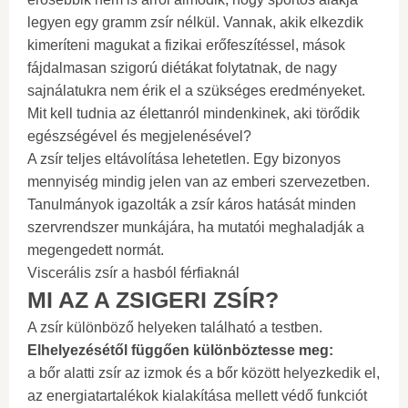
legyen egy gramm zsír nélkül. Vannak, akik elkezdik
kimeríteni magukat a fizikai erőfeszítéssel, mások
fájdalmasan szigorú diétákat folytatnak, de nagy
sajnálatukra nem érik el a szükséges eredményeket.
Mit kell tudnia az élettanról mindenkinek, aki törődik
egészségével és megjelenésével?
A zsír teljes eltávolítása lehetetlen. Egy bizonyos
mennyiség mindig jelen van az emberi szervezetben.
Tanulmányok igazolták a zsír káros hatását minden
szervrendszer munkájára, ha mutatói meghaladják a
megengedett normát.
Viscerális zsír a hasból férfiaknál
MI AZ A ZSIGERI ZSÍR?
A zsír különböző helyeken található a testben.
Elhelyezésétől függően különböztesse meg:
a bőr alatti zsír az izmok és a bőr között helyezkedik el,
az energiatartalékok kialakítása mellett védő funkciót