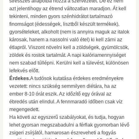
stresszes állapotba hozza a szervezetet. De ez nem
azt jelentihogy az étrend változatlan maradjon. Át kell
tekinteni, minden gyors szénhidrátot tartalmazó
finomságot (édességek, lisztből készült termékek),
gyorsételeket, alkoholt (nem is annyira maguk az italok
károsak, hanem a nassolni való étel) ki kell zárni az
étlapról. Viszont növelni kell a zöldségek, gyümölcsök,
zöldek és rostok tartalmát. A napi kalóriamennyiséget
nem szabad túllépni. Kerülni kell a túlevést, különösen
lefekvés előtt.
Érdekes.
A tudósok kutatása érdekes eredményekre
vezetett: nincs szükség semmilyen diétára, ha az
ember 8-10 órát eszik. Az időzítő egy órával az
ébredés után elindul. A fennmaradó időben csak víz
megengedett.
Ha követi az egyszerű szabályokat, és tudja, hogyan
lehet gyorsan megszabadulni a férfiak gyomorban lévő
zsigeri zsírjától, hamarosan észreveheti a fogyás