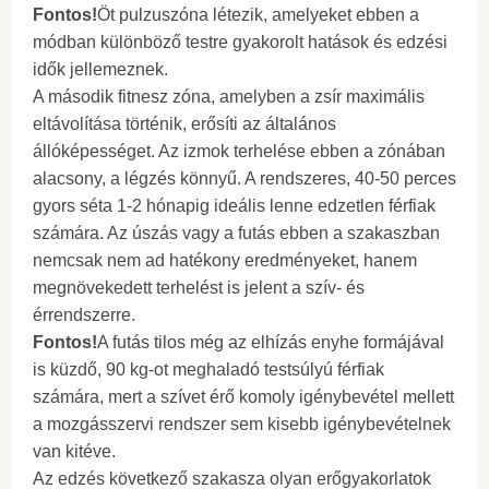
Fontos!
Öt pulzuszóna létezik, amelyeket ebben a
módban különböző testre gyakorolt ​​hatások és edzési
idők jellemeznek.
A második fitnesz zóna, amelyben a zsír maximális
eltávolítása történik, erősíti az általános
állóképességet. Az izmok terhelése ebben a zónában
alacsony, a légzés könnyű. A rendszeres, 40-50 perces
gyors séta 1-2 hónapig ideális lenne edzetlen férfiak
számára. Az úszás vagy a futás ebben a szakaszban
nemcsak nem ad hatékony eredményeket, hanem
megnövekedett terhelést is jelent a szív- és
érrendszerre.
Fontos!
A futás tilos még az elhízás enyhe formájával
is küzdő, 90 kg-ot meghaladó testsúlyú férfiak
számára, mert a szívet érő komoly igénybevétel mellett
a mozgásszervi rendszer sem kisebb igénybevételnek
van kitéve.
Az edzés következő szakasza olyan erőgyakorlatok