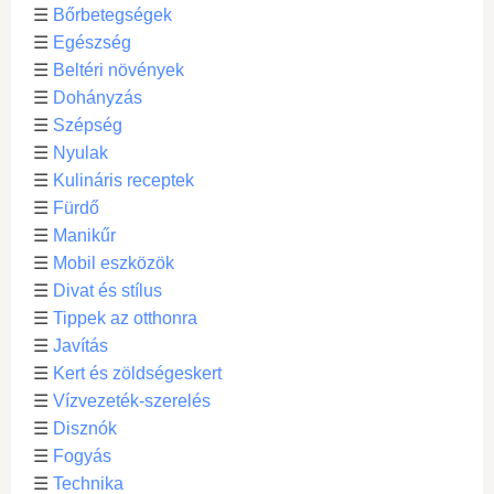
☰
Bőrbetegségek
☰
Egészség
☰
Beltéri növények
☰
Dohányzás
☰
Szépség
☰
Nyulak
☰
Kulináris receptek
☰
Fürdő
☰
Manikűr
☰
Mobil eszközök
☰
Divat és stílus
☰
Tippek az otthonra
☰
Javítás
☰
Kert és zöldségeskert
☰
Vízvezeték-szerelés
☰
Disznók
☰
Fogyás
☰
Technika