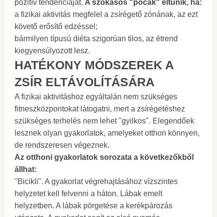
pozitív tendenciáját.
A szokásos "pocak" eltűnik, ha:
a fizikai aktivitás megfelel a zsírégető zónának, az ezt
követő erősítő edzéssel;
bármilyen típusú diéta szigorúan tilos, az étrend
kiegyensúlyozott lesz.
HATÉKONY MÓDSZEREK A
ZSÍR ELTÁVOLÍTÁSÁRA
A fizikai aktivitáshoz egyáltalán nem szükséges
fitneszközpontokat látogatni, mert a zsírégetéshez
szükséges terhelés nem lehet "gyilkos". Elegendőek
lesznek olyan gyakorlatok, amelyeket otthon könnyen,
de rendszeresen végeznek.
Az otthoni gyakorlatok sorozata a következőkből
állhat:
"Bicikli". A gyakorlat végrehajtásához vízszintes
helyzetet kell felvenni a háton. Lábak emelt
helyzetben. A lábak pörgetése a kerékpározás