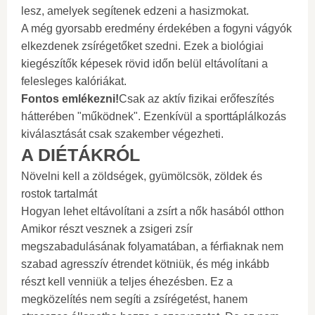
lesz, amelyek segítenek edzeni a hasizmokat.
A még gyorsabb eredmény érdekében a fogyni vágyók
elkezdenek zsírégetőket szedni. Ezek a biológiai
kiegészítők képesek rövid időn belül eltávolítani a
felesleges kalóriákat.
Fontos emlékezni!
Csak az aktív fizikai erőfeszítés
hátterében "működnek". Ezenkívül a sporttáplálkozás
kiválasztását csak szakember végezheti.
A DIÉTÁKRÓL
Növelni kell a zöldségek, gyümölcsök, zöldek és
rostok tartalmát
Hogyan lehet eltávolítani a zsírt a nők hasából otthon
Amikor részt vesznek a zsigeri zsír
megszabadulásának folyamatában, a férfiaknak nem
szabad agresszív étrendet kötniük, és még inkább
részt kell venniük a teljes éhezésben. Ez a
megközelítés nem segíti a zsírégetést, hanem