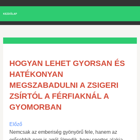
KEZDŐLAP
HOGYAN LEHET GYORSAN ÉS
HATÉKONYAN
MEGSZABADULNI A ZSIGERI
ZSÍRTÓL A FÉRFIAKNÁL A
GYOMORBAN
Előző
Nemcsak az emberiség gyönyörű fele, hanem az
erősebbik nem is arról álmodik, hogy sportos alakja