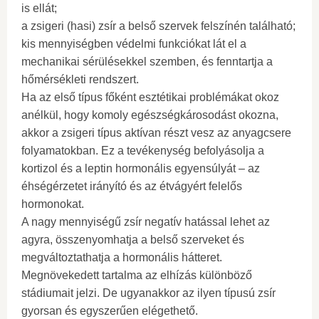
is ellát;
a zsigeri (hasi) zsír a belső szervek felszínén található;
kis mennyiségben védelmi funkciókat lát el a
mechanikai sérülésekkel szemben, és fenntartja a
hőmérsékleti rendszert.
Ha az első típus főként esztétikai problémákat okoz
anélkül, hogy komoly egészségkárosodást okozna,
akkor a zsigeri típus aktívan részt vesz az anyagcsere
folyamatokban. Ez a tevékenység befolyásolja a
kortizol és a leptin hormonális egyensúlyát – az
éhségérzetet irányító és az étvágyért felelős
hormonokat.
A nagy mennyiségű zsír negatív hatással lehet az
agyra, összenyomhatja a belső szerveket és
megváltoztathatja a hormonális hátteret.
Megnövekedett tartalma az elhízás különböző
stádiumait jelzi. De ugyanakkor az ilyen típusú zsír
gyorsan és egyszerűen elégethető.