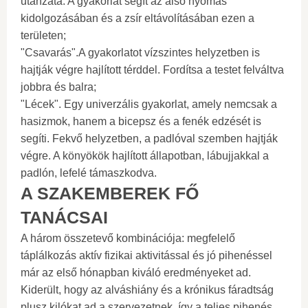
utánzata. A gyakorlat segít az alsó nyomás
kidolgozásában és a zsír eltávolításában ezen a
területen;
"Csavarás".A gyakorlatot vízszintes helyzetben is
hajtják végre hajlított térddel. Fordítsa a testet felváltva
jobbra és balra;
"Lécek". Egy univerzális gyakorlat, amely nemcsak a
hasizmok, hanem a bicepsz és a fenék edzését is
segíti. Fekvő helyzetben, a padlóval szemben hajtják
végre. A könyökök hajlított állapotban, lábujjakkal a
padlón, lefelé támaszkodva.
A SZAKEMBEREK FŐ
TANÁCSAI
A három összetevő kombinációja: megfelelő
táplálkozás aktív fizikai aktivitással és jó pihenéssel
már az első hónapban kiváló eredményeket ad.
Kiderült, hogy az alváshiány és a krónikus fáradtság
plusz kilókat ad a szervezetnek, így a teljes pihenés