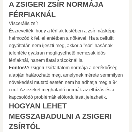
A ZSIGERI ZSÍR NORMÁJA
FÉRFIAKNÁL
Viscerális zsír
Észrevették, hogy a férfiak testében a zsír másképp
halmozódik fel, ellentétben a nőkével. Ha a cellulit
egyáltalán nem ijeszti meg, akkor a "sör" hasának
jelenléte gyakran megfigyelhető nemcsak idős
férfiaknál, hanem fiatal srácoknál is.
Fontos!
A zsigeri zsírtartalom normája a derékbőség
alapján határozható meg, amelynek mérete semmilyen
növekedési mutató esetén nem haladhatja meg a 94
cm-t. Az ezeket meghaladó normák az elhízás és a
kapcsolódó problémák előfordulását jelezhetik.
HOGYAN LEHET
MEGSZABADULNI A ZSIGERI
ZSÍRTÓL