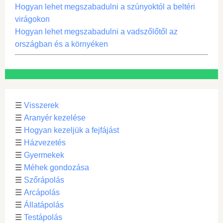
Hogyan lehet megszabadulni a szúnyoktól a beltéri
virágokon
Hogyan lehet megszabadulni a vadszőlőtől az
országban és a környéken
☰
Visszerek
☰
Aranyér kezelése
☰
Hogyan kezeljük a fejfájást
☰
Házvezetés
☰
Gyermekek
☰
Méhek gondozása
☰
Szőrápolás
☰
Arcápolás
☰
Állatápolás
☰
Testápolás