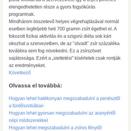
elengedhetetlen része a gyors fogyókúrás
programnak.
Mindhárom összetevő helyes végrehajtásával normál
esetben legfeljebb heti 700 gramm zsírt égethet el. A
fokozott fizikai aktivitás és a szigorú diéta sok kárt
okozhat a szervezetben, de az "olvadt" zsír százaléka
továbbra sem fog növekedni. Ez a zsírszövet
sajátossága. Ezért a „siettetési” kísérletek csak rontják
az eredményeket.
Következő
Olvassa el továbbá:
Hogyan lehet hatékonyan megszabadulni a penésztől
a fürdőszobában
Hogyan lehet gyorsan megszabadulni az aranyértől
népi módszerekkel
Hogyan lehet megszabadulni a zsíros fénytől