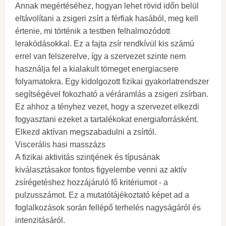
Annak megértéséhez, hogyan lehet rövid időn belül
eltávolítani a zsigeri zsírt a férfiak hasából, meg kell
értenie, mi történik a testben felhalmozódott
lerakódásokkal. Ez a fajta zsír rendkívül kis számú
errel van felszerelve, így a szervezet szinte nem
használja fel a kialakult tömeget energiacsere
folyamatokra. Egy kidolgozott fizikai gyakorlatrendszer
segítségével fokozható a véráramlás a zsigeri zsírban.
Ez ahhoz a tényhez vezet, hogy a szervezet elkezdi
fogyasztani ezeket a tartalékokat energiaforrásként.
Elkezd aktívan megszabadulni a zsírtól.
Viscerális hasi masszázs
A fizikai aktivitás szintjének és típusának
kiválasztásakor fontos figyelembe venni az aktív
zsírégetéshez hozzájáruló fő kritériumot - a
pulzusszámot. Ez a mutatótájékoztató képet ad a
foglalkozások során fellépő terhelés nagyságáról és
intenzitásáról.