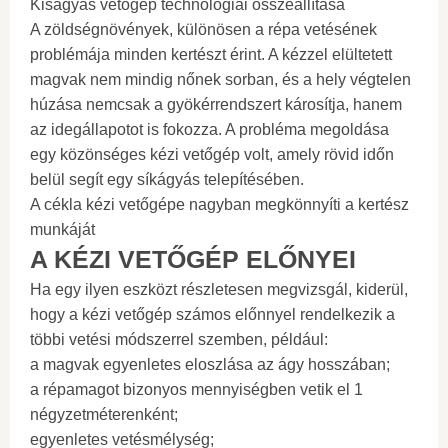
Kiságyás vetőgép technológiai összeállítása
A zöldségnövények, különösen a répa vetésének
problémája minden kertészt érint. A kézzel elültetett
magvak nem mindig nőnek sorban, és a hely végtelen
húzása nemcsak a gyökérrendszert károsítja, hanem
az idegállapotot is fokozza. A probléma megoldása
egy közönséges kézi vetőgép volt, amely rövid időn
belül segít egy síkágyás telepítésében.
A cékla kézi vetőgépe nagyban megkönnyíti a kertész
munkáját
A KÉZI VETŐGÉP ELŐNYEI
Ha egy ilyen eszközt részletesen megvizsgál, kiderül,
hogy a kézi vetőgép számos előnnyel rendelkezik a
többi vetési módszerrel szemben, például:
a magvak egyenletes eloszlása ​​az ágy hosszában;
a répamagot bizonyos mennyiségben vetik el 1
négyzetméterenként;
egyenletes vetésmélység;