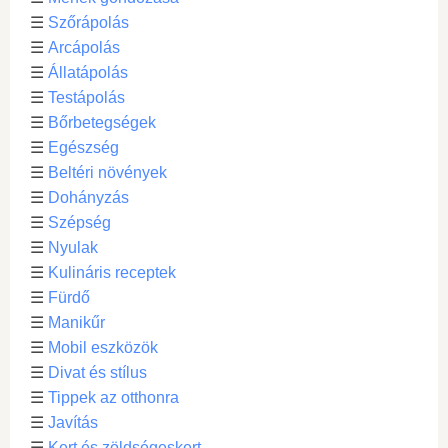
☰
Szőrápolás
☰
Arcápolás
☰
Állatápolás
☰
Testápolás
☰
Bőrbetegségek
☰
Egészség
☰
Beltéri növények
☰
Dohányzás
☰
Szépség
☰
Nyulak
☰
Kulináris receptek
☰
Fürdő
☰
Manikűr
☰
Mobil eszközök
☰
Divat és stílus
☰
Tippek az otthonra
☰
Javítás
☰
Kert és zöldségeskert