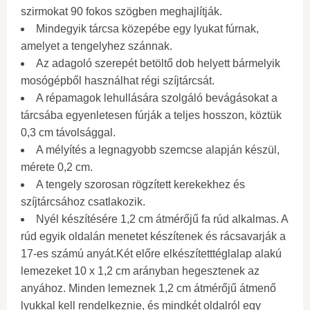
szirmokat 90 fokos szögben meghajlítják.
Mindegyik tárcsa közepébe egy lyukat fúrnak,
amelyet a tengelyhez szánnak.
Az adagoló szerepét betöltő dob helyett bármelyik
mosógépből használhat régi szíjtárcsát.
A répamagok lehullására szolgáló bevágásokat a
tárcsába egyenletesen fúrják a teljes hosszon, köztük
0,3 cm távolsággal.
A mélyítés a legnagyobb szemcse alapján készül,
mérete 0,2 cm.
A tengely szorosan rögzített kerekekhez és
szíjtárcsához csatlakozik.
Nyél készítésére 1,2 cm átmérőjű fa rúd alkalmas. A
rúd egyik oldalán menetet készítenek és rácsavarják a
17-es számú anyát.Két előre elkészítetttéglalap alakú
lemezeket 10 x 1,2 cm arányban hegesztenek az
anyához. Minden lemeznek 1,2 cm átmérőjű átmenő
lyukkal kell rendelkeznie, és mindkét oldalról egy