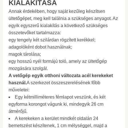
KIALAKÍTÁSA
Annak érdekében, hogy saját kezűleg készítsen
ültetőgépet, meg kell találnia a szükséges anyagot. Az
egyik egyszerű kialakítás a következő szükséges
összetevőket tartalmazza:
egy tengely két szilárdan rögzített kerékkel;
adagolóként dobot használnak;
magok tárolása;
egy hosszú nyél formájú toló, amely az ültetőgép
mozgására szolgál.
A vetőgép egyik otthoni változata acél kerekeket
használ.
A szerkezet összeszerelésének főbb
műveletei:
Egy kétmilliméteres fémlapot veszünk, és két
egyforma korongot vágunk ki, mindegyik 26 cm
átmérőjű.
A kerekeken a kerület mindkét oldalán 24
bemetszést készítenek, 1 cm mélységgel, majd a