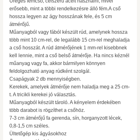
Üreges fémcső, célszerű acélt használni, mivel
erősebb, mint a többi rendelkezésre álló fém.A cső
hossza legyen az ágy hosszának fele, és 5 cm
átmérőjű.
Műanyagból vagy fából készült rúd, amelynek hossza
több mint 10 cm-rel, de legalább 15 cm-rel meghaladja
a cső hosszát. A rúd átmérőjének 1 mm-rel kisebbnek
kell lennie, mint a cső belső átmérője. Ha nincs kéznél
műanyag vagy fa, akkor bármilyen könnyen
feldolgozható anyag rúdként szolgál.
Csapágyak 2 db mennyiségben.
Kerekek, amelyek átmérője nem haladja meg a 25 cm-
t. A tricikli kerekei jó választás.
Műanyagból készült tároló. A kényelem érdekében
több darabot is rögzíthet a csőhöz.
7-3 cm átmérőjű fa gerenda, sín, horganyzott lécek,
0,8-1,5 cm széles.
Ültetőgép kis ágyásokhoz