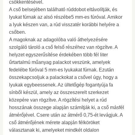
csökkentésével.
A cső belsejében található rúddobot eltávolítják, és
lyukat fúrnak az alsó részébe5 mm-es fúróval. Amikor
a lyuk készen van, a rúd visszatér korábbi helyére a
csőben.
A magoknak az adagolóba való áthelyezésére
szolgáló tároló a cső felső részéhez van rögzítve. A
helyzet egyszerűsítése érdekében több fél liter
űrtartalmú műanyag palackot veszünk, amelyek
fedelébe fúróval 5 mm-es lyukakat fúrnak. Ezután
összekapcsoljuk a palackokat a csővel úgy, hogy a
lyukak egybeessenek. Az ültetőgép fogantyúja fa
sínből készül, amely az összeszerelt szerkezet
közepére van rögzítve. A rögzítési helyet a rúd
hosszának összege alapján számítják ki, a cső másfél
átmérőjével. Csere után az átmérő 0,75-ét levágjuk. A
cső átmérőjének mérete alapján félköröket
választanak ki, amelyeket mindkét oldalon