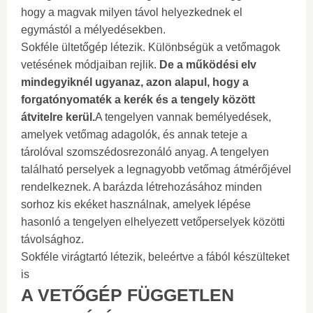
hogy a magvak milyen távol helyezkednek el
egymástól a mélyedésekben.
Sokféle ültetőgép létezik. Különbségük a vetőmagok
vetésének módjaiban rejlik.
De a működési elv
mindegyiknél ugyanaz, azon alapul, hogy a
forgatónyomaték a kerék és a tengely között
átvitelre kerül.
A tengelyen vannak bemélyedések,
amelyek vetőmag adagolók, és annak teteje a
tárolóval szomszédosrezonáló anyag. A tengelyen
található perselyek a legnagyobb vetőmag átmérőjével
rendelkeznek. A barázda létrehozásához minden
sorhoz kis ekéket használnak, amelyek lépése
hasonló a tengelyen elhelyezett vetőperselyek közötti
távolsághoz.
Sokféle virágtartó létezik, beleértve a fából készülteket
is
A VETŐGÉP FÜGGETLEN