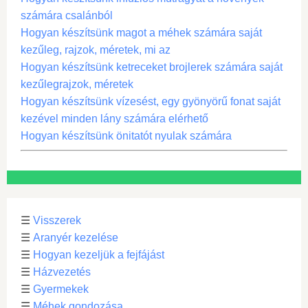
számára csalánból
Hogyan készítsünk magot a méhek számára saját
kezűleg, rajzok, méretek, mi az
Hogyan készítsünk ketreceket brojlerek számára saját
kezűlegrajzok, méretek
Hogyan készítsünk vízesést, egy gyönyörű fonat saját
kezével minden lány számára elérhető
Hogyan készítsünk önitatót nyulak számára
☰
Visszerek
☰
Aranyér kezelése
☰
Hogyan kezeljük a fejfájást
☰
Házvezetés
☰
Gyermekek
☰
Méhek gondozása