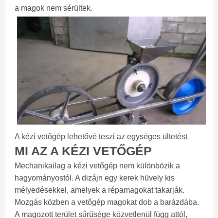
a magok nem sérültek.
A kézi vetőgép lehetővé teszi az egységes ültetést
MI AZ A KÉZI VETŐGÉP
Mechanikailag a kézi vetőgép nem különbözik a
hagyományostól. A dizájn egy kerek hüvely kis
mélyedésekkel, amelyek a répamagokat takarják.
Mozgás közben a vetőgép magokat dob ​​a barázdába.
A magozott terület sűrűsége közvetlenül függ attól,