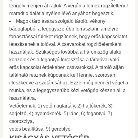
tengely menjen át rajtuk. A végén a lemez rögzítetlenül
maradt oldalát a nyélen lévő anyához hegesztik.
Magok tárolására szolgáló tároló, vékony
bádoglapból a legegyszerűbb forrasztani, amelyre
forrasztással füleket rögzítenek, hogy erős kapcsolatot
létesítsenek a tolóval. A csavarokat rögzítőelemként
használják. Szükséges továbbá a háromszög alakú
konzolok és a fogantyú forrasztása a tárolóval való
erős kapcsolat érdekében csavarokkal. A tároló alján
található résznek kúposnak kell lennie, szorosan
illeszkedve a szíjtárcsához. Ezzel még nem ért véget a
munka, és a legegyszerűbb kézi vetőgép készen áll a
használatra.
Vetőelemek: 1) vetőmagtartály, 2) hajtókerék, 3)
sorjelző, 4) nyomókerék, 5) lánc, 6) fogantyú, 7)
csoroszlya,
vetés beállítása, 9) gereblye
KISÁGYÁS VETŐGÉP