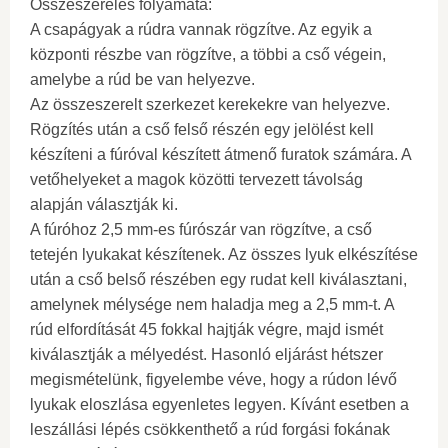
Összeszerelés folyamata:
A csapágyak a rúdra vannak rögzítve. Az egyik a
központi részbe van rögzítve, a többi a cső végein,
amelybe a rúd be van helyezve.
Az összeszerelt szerkezet kerekekre van helyezve.
Rögzítés után a cső felső részén egy jelölést kell
készíteni a fúróval készített átmenő furatok számára. A
vetőhelyeket a magok közötti tervezett távolság
alapján választják ki.
A fúróhoz 2,5 mm-es fúrószár van rögzítve, a cső
tetején lyukakat készítenek. Az összes lyuk elkészítése
után a cső belső részében egy rudat kell kiválasztani,
amelynek mélysége nem haladja meg a 2,5 mm-t. A
rúd elfordítását 45 fokkal hajtják végre, majd ismét
kiválasztják a mélyedést. Hasonló eljárást hétszer
megismételünk, figyelembe véve, hogy a rúdon lévő
lyukak eloszlása ​​egyenletes legyen. Kívánt esetben a
leszállási lépés csökkenthető a rúd forgási fokának