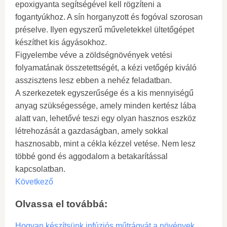
epoxigyanta segítségével kell rögzíteni a
fogantyúkhoz. A sín horganyzott és fogóval szorosan
préselve. Ilyen egyszerű műveletekkel ültetőgépet
készíthet kis ágyásokhoz.
Figyelembe véve a zöldségnövények vetési
folyamatának összetettségét, a kézi vetőgép kiváló
asszisztens lesz ebben a nehéz feladatban.
A szerkezetek egyszerűsége és a kis mennyiségű
anyag szükségessége, amely minden kertész lába
alatt van, lehetővé teszi egy olyan hasznos eszköz
létrehozását a gazdaságban, amely sokkal
hasznosabb, mint a cékla kézzel vetése. Nem lesz
többé gond és aggodalom a betakarítással
kapcsolatban.
Következő
Olvassa el továbbá:
Hogyan készítsünk infúziós műtrágyát a növények